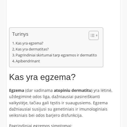
Turinys
Kas yra egzema?
Kas yra dermatitas?
Pagrindiniai skirtumai tarp egzemos ir dermatito
Apibendrinant
Kas yra egzema?
Egzema
(dar vadinama
atopiniu dermatitu
) yra lėtinė,
uždegiminė odos liga, dažniausiai pasireiškianti
vaikystėje, tačiau gali tęstis ir suaugusiems. Egzema
dažniausiai susijusi su genetiniais ir imunologiniais
veiksniais bei odos barjero disfunkcija.
Pagrindiniai egzemos simptomai: