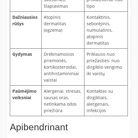
šlapiavimas
tipo
Dažniausios
Atopinis
Kontaktinis,
rūšys
dermatitas
seborėjinis,
(egzema)
numulatinis,
atopinis
dermatitas
Gydymas
Drėkinamosios
Priklauso nuo
priemonės,
priežasties: nuo
kortikosteroidai,
dirgiklio vengimo
antihistamininiai
iki vaistų
vaistai
Paūmėjimo
Alergenai, stresas,
Kontaktas su
veiksniai
sausas oras,
dirgikliais,
netinkama odos
alergenais,
priežiūra
infekcijos
Apibendrinant