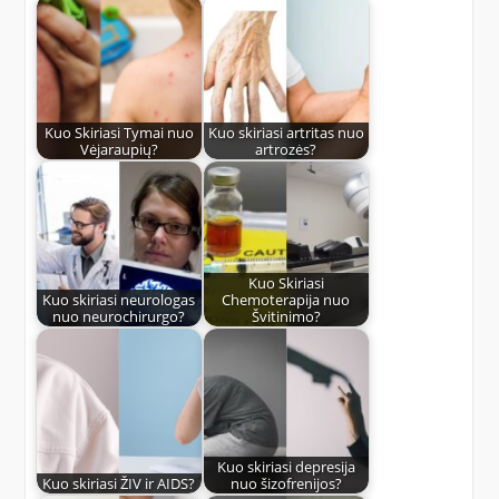
Kuo Skiriasi Tymai nuo
Kuo skiriasi artritas nuo
Vėjaraupių?
artrozės?
Kuo Skiriasi
Kuo skiriasi neurologas
Chemoterapija nuo
nuo neurochirurgo?
Švitinimo?
Kuo skiriasi depresija
Kuo skiriasi ŽIV ir AIDS?
nuo šizofrenijos?