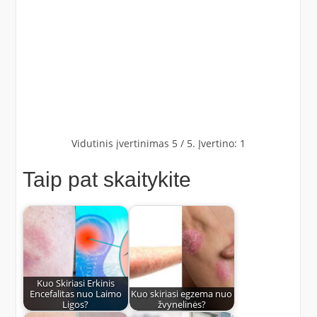
Vidutinis įvertinimas
5
/ 5. Įvertino:
1
Taip pat skaitykite
Kuo Skiriasi Erkinis
Encefalitas nuo Laimo
Kuo skiriasi egzema nuo
Ligos?
žvynelinės?