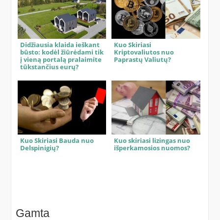
Didžiausia klaida ieškant
Kuo Skiriasi
būsto: kodėl žiūrėdami tik
Kriptovaliutos nuo
į vieną portalą pralaimite
Paprastų Valiutų?
tūkstančius eurų?
Kuo Skiriasi Bauda nuo
Kuo skiriasi lizingas nuo
Delspinigių?
išperkamosios nuomos?
Gamta