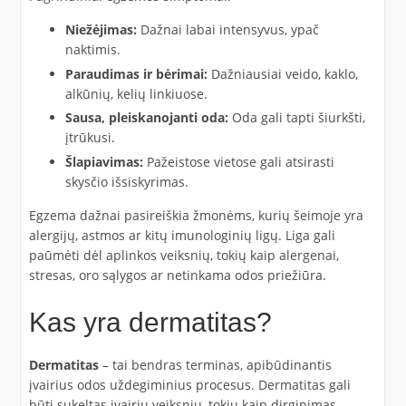
Niežėjimas:
Dažnai labai intensyvus, ypač
naktimis.
Paraudimas ir bėrimai:
Dažniausiai veido, kaklo,
alkūnių, kelių linkiuose.
Sausa, pleiskanojanti oda:
Oda gali tapti šiurkšti,
įtrūkusi.
Šlapiavimas:
Pažeistose vietose gali atsirasti
skysčio išsiskyrimas.
Egzema dažnai pasireiškia žmonėms, kurių šeimoje yra
alergijų, astmos ar kitų imunologinių ligų. Liga gali
paūmėti dėl aplinkos veiksnių, tokių kaip alergenai,
stresas, oro sąlygos ar netinkama odos priežiūra.
Kas yra dermatitas?
Dermatitas
– tai bendras terminas, apibūdinantis
įvairius odos uždegiminius procesus. Dermatitas gali
būti sukeltas įvairių veiksnių, tokių kaip dirginimas,