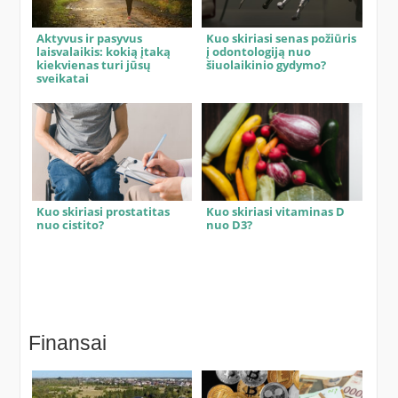
Aktyvus ir pasyvus
Kuo skiriasi senas požiūris
laisvalaikis: kokią įtaką
į odontologiją nuo
kiekvienas turi jūsų
šiuolaikinio gydymo?
sveikatai
Kuo skiriasi prostatitas
Kuo skiriasi vitaminas D
nuo cistito?
nuo D3?
Finansai