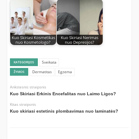
Kuo Skiriasi Kosmetikas
Kuo Skiriasi Nerimas
nuo Kosmetologo?
nuo Depresijos?
Sveikata
KATEGORIJOS
Dermatitas
Egzema
ŽYMOS
Ankstesnis straipsnis
Kuo Skiriasi Erkinis Encefalitas nuo Laimo Ligos?
Kitas straipsnis
Kuo skiriasi estetinis plombavimas nuo laminatės?