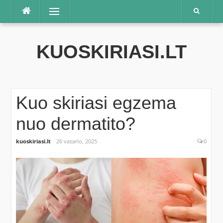
Praleisti
Meniu
KUOSKIRIASI.LT
Kuo skiriasi egzema
nuo dermatito?
kuoskiriasi.lt
26 vasario, 2025
0