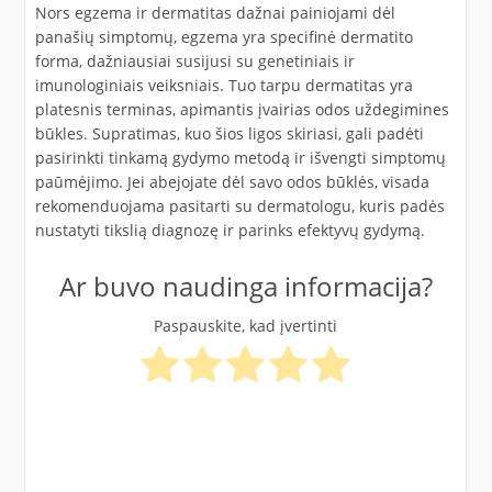
Nors egzema ir dermatitas dažnai painiojami dėl
panašių simptomų, egzema yra specifinė dermatito
forma, dažniausiai susijusi su genetiniais ir
imunologiniais veiksniais. Tuo tarpu dermatitas yra
platesnis terminas, apimantis įvairias odos uždegimines
būkles. Supratimas, kuo šios ligos skiriasi, gali padėti
pasirinkti tinkamą gydymo metodą ir išvengti simptomų
paūmėjimo. Jei abejojate dėl savo odos būklės, visada
rekomenduojama pasitarti su dermatologu, kuris padės
nustatyti tikslią diagnozę ir parinks efektyvų gydymą.
Ar buvo naudinga informacija?
Paspauskite, kad įvertinti