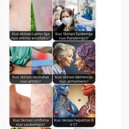
Kuo skiriasi Laimo liga
Kuo Skiriasi Epidemija
nuo erkinio encefalito?
nuo Pandemijos?
Kuo skiriasi reumatas
Kuo skiriasi demencija
nuo artrito?
nuo alzheimerio?
Kuo Skiriasi Limfoma
Kuo skiriasi hepatitas B
nuo Leukemijos?
ir C?