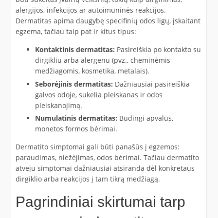
alergijos, infekcijos ar autoimuninės reakcijos.
Dermatitas apima daugybę specifinių odos ligų, įskaitant
egzema, tačiau taip pat ir kitus tipus:
Kontaktinis dermatitas:
Pasireiškia po kontakto su
dirgikliu arba alergenu (pvz., cheminėmis
medžiagomis, kosmetika, metalais).
Seborėjinis dermatitas:
Dažniausiai pasireiškia
galvos odoje, sukelia pleiskanas ir odos
pleiskanojimą.
Numulatinis dermatitas:
Būdingi apvalūs,
monetos formos bėrimai.
Dermatito simptomai gali būti panašūs į egzemos:
paraudimas, niežėjimas, odos bėrimai. Tačiau dermatito
atveju simptomai dažniausiai atsiranda dėl konkretaus
dirgiklio arba reakcijos į tam tikrą medžiagą.
Pagrindiniai skirtumai tarp