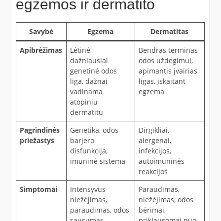
egzemos ir dermatito
Savybė
Egzema
Dermatitas
Apibrėžimas
Lėtinė,
Bendras terminas
dažniausiai
odos uždegimui,
genetinė odos
apimantis įvairias
liga, dažnai
ligas, įskaitant
vadinama
egzema
atopiniu
dermatitu
Pagrindinės
Genetika, odos
Dirgikliai,
priežastys
barjero
alergenai,
disfunkcija,
infekcijos,
imuninė sistema
autoimuninės
reakcijos
Simptomai
Intensyvus
Paraudimas,
niežėjimas,
niežėjimas, odos
paraudimas, odos
bėrimai,
sausumas,
priklausomai nuo