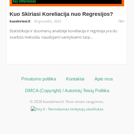
Kuo Skiriasi Koreliacija nuo Regresijos?
kuoskiriasi.lt
20 gruodžio, 2023
0
Statistikoje ir duomenų analizėje koreliacija ir regresija yra du
svarbūs metodai, naudojami santykiams tarp...
Privatumo politika
Kontaktai
Apie mus
DMCA (Copyright) / Autorinių Teisių Politika
© 2026 kuoskiriasi.lt. Visos teisės saugomos.