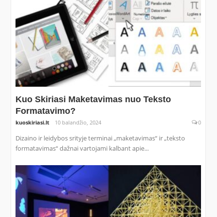
Kuo Skiriasi Maketavimas nuo Teksto
Formatavimo?
kuoskiriasi.lt
10 balandžio, 2024
0
Dizaino ir leidybos srityje terminai „maketavimas“ ir „teksto
formatavimas“ dažnai vartojami kalbant apie...