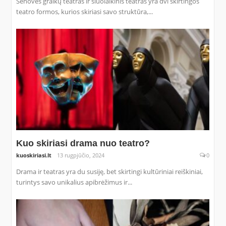
Senovės graikų teatras ir šiuolaikinis teatras yra dvi skirtingos
teatro formos, kurios skiriasi savo struktūra,...
Kuo skiriasi drama nuo teatro?
kuoskiriasi.lt
13 rugpjūčio, 2024
0
Drama ir teatras yra du susiję, bet skirtingi kultūriniai reiškiniai,
turintys savo unikalius apibrėžimus ir...