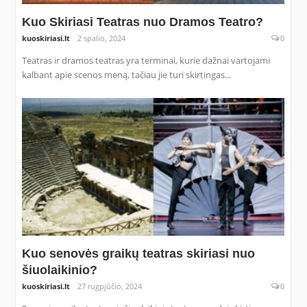
Kuo Skiriasi Teatras nuo Dramos Teatro?
kuoskiriasi.lt
2 spalio, 2024
0
Teatras ir dramos teatras yra terminai, kurie dažnai vartojami
kalbant apie scenos meną, tačiau jie turi skirtingas...
Kuo senovės graikų teatras skiriasi nuo
šiuolaikinio?
kuoskiriasi.lt
27 rugpjūčio, 2024
0