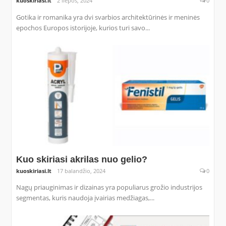
kuoskiriasi.lt
2 liepos, 2024
0
Gotika ir romanika yra dvi svarbios architektūrinės ir meninės
epochos Europos istorijoje, kurios turi savo...
Kuo skiriasi akrilas nuo gelio?
kuoskiriasi.lt
17 balandžio, 2024
0
Nagų priauginimas ir dizainas yra populiarus grožio industrijos
segmentas, kuris naudoja įvairias medžiagas,...