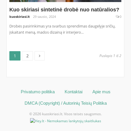
Kuo skiriasi sintetinė drobė nuo natūralios?
kuoskiriasi.lt
29 sausio, 2024
0
Drobės pasirinkimas yra svarbus sprendimas daugelyje sričių,
įskaitant meną, mados dizainą ir interjero...
Puslapis
Puslapis
Įrašų
1
2
Puslapis 1 iš 2
puslapiavimas
Privatumo politika
Kontaktai
Apie mus
DMCA (Copyright) / Autorinių Teisių Politika
© 2026 kuoskiriasi.lt. Visos teisės saugomos.