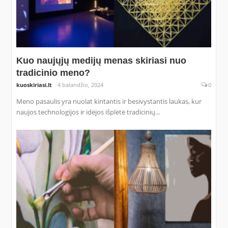
Kuo naujųjų medijų menas skiriasi nuo
tradicinio meno?
kuoskiriasi.lt
4 balandžio, 2024
0
Meno pasaulis yra nuolat kintantis ir besivystantis laukas, kur
naujos technologijos ir idėjos išplėtė tradicinių...