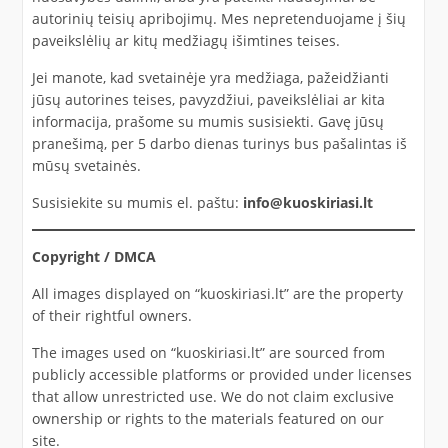
autorinių teisių apribojimų. Mes nepretenduojame į šių
paveikslėlių ar kitų medžiagų išimtines teises.
Jei manote, kad svetainėje yra medžiaga, pažeidžianti
jūsų autorines teises, pavyzdžiui, paveikslėliai ar kita
informacija, prašome su mumis susisiekti. Gavę jūsų
pranešimą, per 5 darbo dienas turinys bus pašalintas iš
mūsų svetainės.
Susisiekite su mumis el. paštu:
info@kuoskiriasi.lt
Copyright / DMCA
All images displayed on “kuoskiriasi.lt” are the property
of their rightful owners.
The images used on “kuoskiriasi.lt” are sourced from
publicly accessible platforms or provided under licenses
that allow unrestricted use. We do not claim exclusive
ownership or rights to the materials featured on our
site.