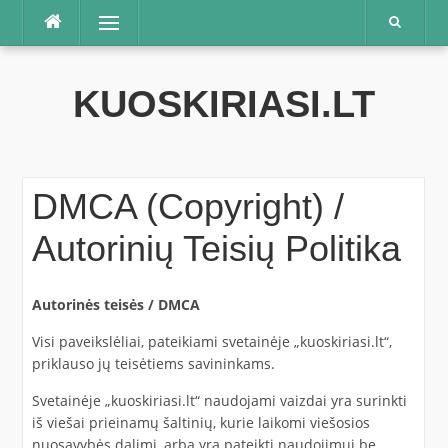
Praleisti
Meniu
KUOSKIRIASI.LT
DMCA (Copyright) /
Autorinių Teisių Politika
Autorinės teisės / DMCA
Visi paveikslėliai, pateikiami svetainėje „kuoskiriasi.lt“,
priklauso jų teisėtiems savininkams.
Svetainėje „kuoskiriasi.lt“ naudojami vaizdai yra surinkti
iš viešai prieinamų šaltinių, kurie laikomi viešosios
nuosavybės dalimi, arba yra pateikti naudojimui be