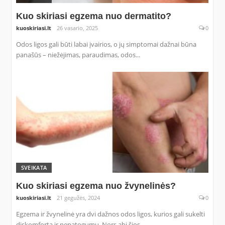
Kuo skiriasi egzema nuo dermatito?
kuoskiriasi.lt
26 vasario, 2025
0
Odos ligos gali būti labai įvairios, o jų simptomai dažnai būna
panašūs – niežėjimas, paraudimas, odos...
SVEIKATA
Kuo skiriasi egzema nuo žvynelinės?
kuoskiriasi.lt
21 gegužės, 2024
0
Egzema ir žvynelinė yra dvi dažnos odos ligos, kurios gali sukelti
diskomfortą ir nepatogumų. Nors abi šios...