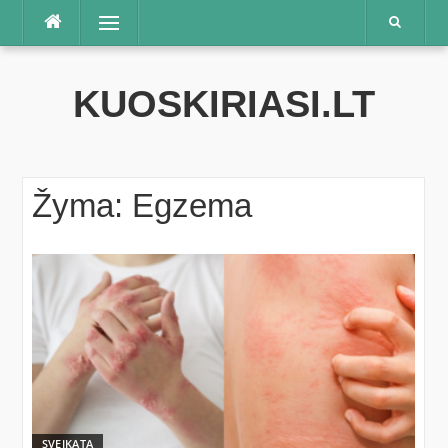
Praleisti
Meniu
KUOSKIRIASI.LT
Žyma:
Egzema
SVEIKATA