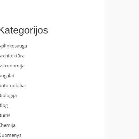
Kategorijos
Aplinkosauga
Architektūra
Astronomija
Augalai
Automobiliai
Biologija
Blog
Buitis
Chemija
Duomenys