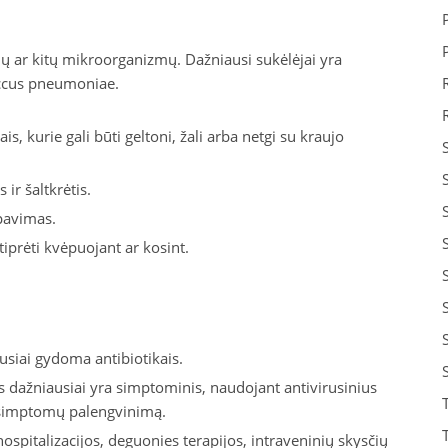
lių ar kitų mikroorganizmų. Dažniausi sukėlėjai yra
occus pneumoniae.
is, kurie gali būti geltoni, žali arba netgi su kraujo
ir šaltkrėtis.
ėpavimas.
tiprėti kvėpuojant ar kosint.
siai gydoma antibiotikais.
dažniausiai yra simptominis, naudojant antivirusinius
ei simptomų palengvinimą.
 hospitalizacijos, deguonies terapijos, intraveninių skysčių