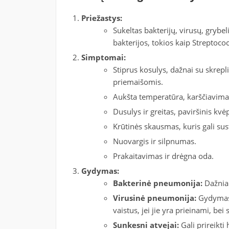
Priežastys:
Sukeltas bakterijų, virusų, grybe
bakterijos, tokios kaip Streptoc
Simptomai:
Stiprus kosulys, dažnai su skreplia
priemaišomis.
Aukšta temperatūra, karščiavimas 
Dusulys ir greitas, paviršinis kv
Krūtinės skausmas, kuris gali sus
Nuovargis ir silpnumas.
Prakaitavimas ir drėgna oda.
Gydymas:
Bakterinė pneumonija:
Dažniau
Virusinė pneumonija:
Gydymas 
vaistus, jei jie yra prieinami, b
Sunkesni atvejai:
Gali prireikti