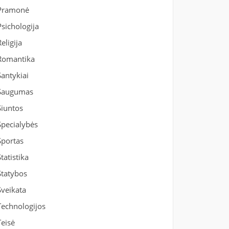
Pramonė
Psichologija
Religija
Romantika
Santykiai
Saugumas
Siuntos
Specialybės
Sportas
Statistika
Statybos
Sveikata
Technologijos
Teisė