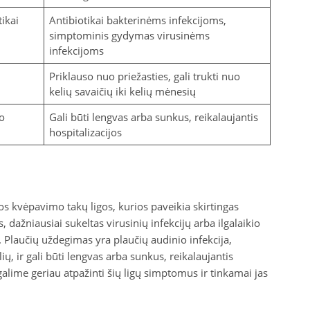
ikai
Antibiotikai bakterinėms infekcijoms,
simptominis gydymas virusinėms
infekcijoms
Priklauso nuo priežasties, gali trukti nuo
kelių savaičių iki kelių mėnesių
io
Gali būti lengvas arba sunkus, reikalaujantis
hospitalizacijos
os kvėpavimo takų ligos, kurios paveikia skirtingas
dažniausiai sukeltas virusinių infekcijų arba ilgalaikio
is. Plaučių uždegimas yra plaučių audinio infekcija,
ių, ir gali būti lengvas arba sunkus, reikalaujantis
lime geriau atpažinti šių ligų simptomus ir tinkamai jas