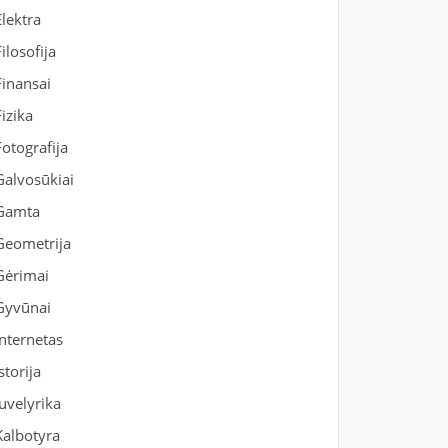
Elektra
Filosofija
Finansai
Fizika
Fotografija
Galvosūkiai
Gamta
Geometrija
Gėrimai
Gyvūnai
Internetas
Istorija
Juvelyrika
Kalbotyra