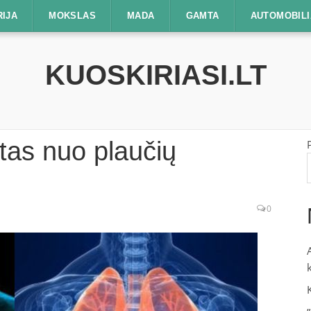
RIJA
MOKSLAS
MADA
GAMTA
AUTOMOBILI
KUOSKIRIASI.LT
itas nuo plaučių
0