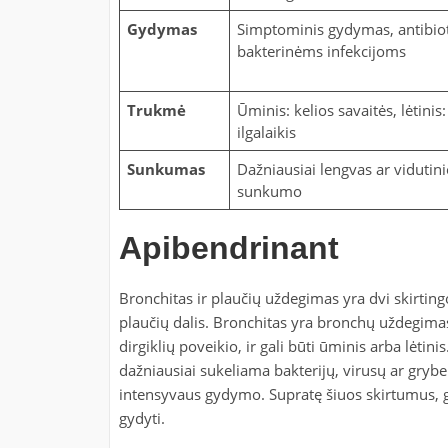
Gydymas
Simptominis gydymas, antibiot
bakterinėms infekcijoms
Trukmė
Ūminis: kelios savaitės, lėtinis:
ilgalaikis
Sunkumas
Dažniausiai lengvas ar vidutin
sunkumo
Apibendrinant
Bronchitas ir plaučių uždegimas yra dvi skirting
plaučių dalis. Bronchitas yra bronchų uždegimas, 
dirgiklių poveikio, ir gali būti ūminis arba lėtin
dažniausiai sukeliama bakterijų, virusų ar grybel
intensyvaus gydymo. Supratę šiuos skirtumus, ga
gydyti.