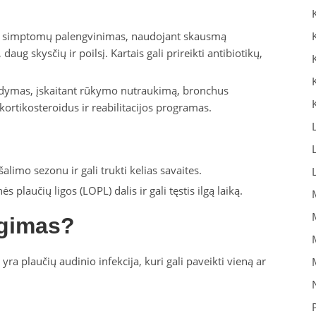
i simptomų palengvinimas, naudojant skausmą
aug skysčių ir poilsį. Kartais gali prireikti antibiotikų,
gydymas, įskaitant rūkymo nutraukimą, bronchus
 kortikosteroidus ir reabilitacijos programas.
limo sezonu ir gali trukti kelias savaites.
s plaučių ligos (LOPL) dalis ir gali tęstis ilgą laiką.
egimas?
 plaučių audinio infekcija, kuri gali paveikti vieną ar