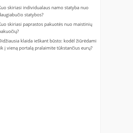
Kuo skiriasi individualaus namo statyba nuo
daugiabučio statybos?
Kuo skiriasi paprastos pakuotės nuo maistinių
pakuočių?
Didžiausia klaida ieškant būsto: kodėl žiūrėdami
tik į vieną portalą pralaimite tūkstančius eurų?