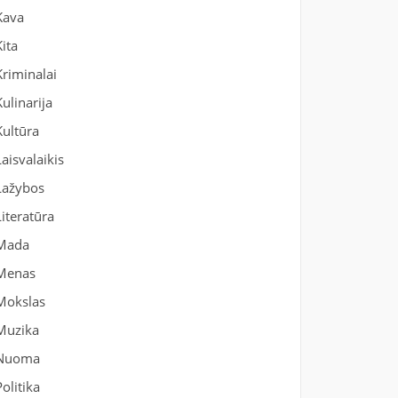
Kava
Kita
Kriminalai
Kulinarija
Kultūra
Laisvalaikis
Lažybos
Literatūra
Mada
Menas
Mokslas
Muzika
Nuoma
Politika