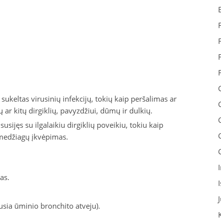
sukeltas virusinių infekcijų, tokių kaip peršalimas ar
ų ar kitų dirgiklių, pavyzdžiui, dūmų ir dulkių.
usijęs su ilgalaikiu dirgiklių poveikiu, tokiu kaip
medžiagų įkvėpimas.
as.
ausia ūminio bronchito atveju).