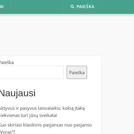
AI
PAIEŠKA
Paieška
Paieška
Naujausi
Aktyvus ir pasyvus laisvalaikis: kokią įtaką
kiekvienas turi jūsų sveikatai
Kuo skiriasi klasikinis pasjansas nuo pasjanso
„Voras“?