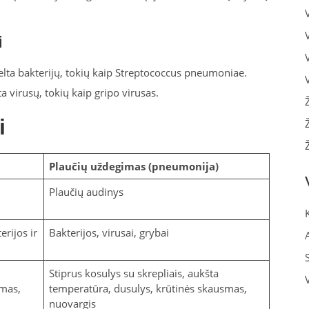
i
lta bakterijų, tokių kaip Streptococcus pneumoniae.
a virusų, tokių kaip gripo virusas.
i
Plaučių uždegimas (pneumonija)
Plaučių audinys
erijos ir
Bakterijos, virusai, grybai
Stiprus kosulys su skrepliais, aukšta
imas,
temperatūra, dusulys, krūtinės skausmas,
nuovargis