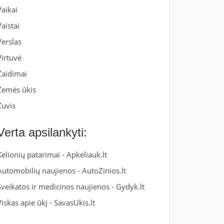
Vaikai
Vaistai
Verslas
Virtuvė
Žaidimai
Žemės ūkis
Žuvis
Verta apsilankyti:
Kelionių patarimai -
Apkeliauk.lt
Automobilių naujienos -
AutoZinios.lt
Sveikatos ir medicinos naujienos -
Gydyk.lt
Viskas apie ūkį -
SavasUkis.lt