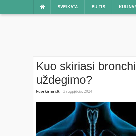
Praleisti
SVEIKATA
BUITIS
KULINA
Kuo skiriasi bronch
uždegimo?
kuoskiriasi.lt
3 rugpjūčio, 2024