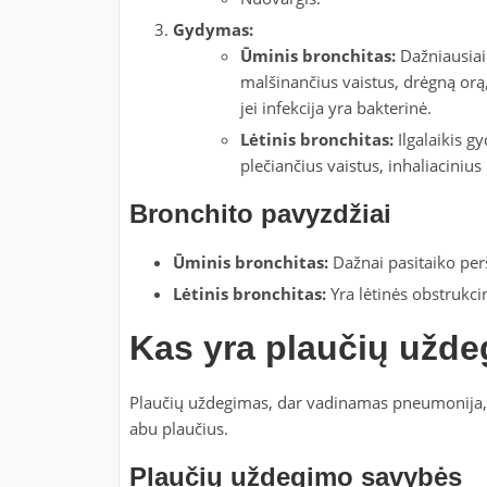
Gydymas:
Ūminis bronchitas:
Dažniausia
malšinančius vaistus, drėgną orą, d
jei infekcija yra bakterinė.
Lėtinis bronchitas:
Ilgalaikis 
plečiančius vaistus, inhaliacinius
Bronchito pavyzdžiai
Ūminis bronchitas:
Dažnai pasitaiko perša
Lėtinis bronchitas:
Yra lėtinės obstrukcinė
Kas yra plaučių užd
Plaučių uždegimas, dar vadinamas pneumonija, yra
abu plaučius.
Plaučių uždegimo savybės