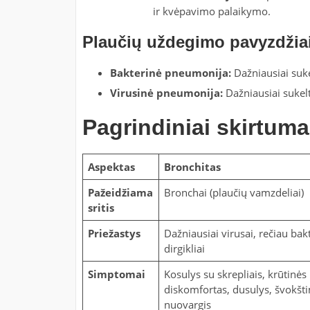
ir kvėpavimo palaikymo.
Plaučių uždegimo pavyzdžia
Bakterinė pneumonija:
Dažniausiai suke
Virusinė pneumonija:
Dažniausiai sukelt
Pagrindiniai skirtuma
Aspektas
Bronchitas
Pažeidžiama
Bronchai (plaučių vamzdeliai)
sritis
Priežastys
Dažniausiai virusai, rečiau bakt
dirgikliai
Simptomai
Kosulys su skrepliais, krūtinės
diskomfortas, dusulys, švokšt
nuovargis