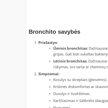
Bronchito savybės
Priežastys:
Ūminis bronchitas:
Dažniausiai 
gripas. Gali būti sukeltas bakterij
Lėtinis bronchitas:
Dažniausiai s
rūkymas, oro tarša ar cheminių 
Simptomai:
Kosulys su skrepliais (gleivėmis).
Krūtinės diskomfortas ar skausm
Dusulys ir švokštimas.
Karščiavimas ir šaltkrėtis (daugi
Nuovargis.