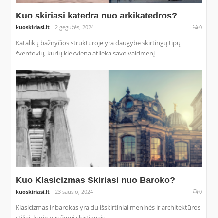
Kuo skiriasi katedra nuo arkikatedros?
kuoskiriasi.lt
2 gegužės, 2024
0
Katalikų bažnyčios struktūroje yra daugybė skirtingų tipų
šventovių, kurių kiekviena atlieka savo vaidmenį...
Kuo Klasicizmas Skiriasi nuo Baroko?
kuoskiriasi.lt
23 sausio, 2024
0
Klasicizmas ir barokas yra du išskirtiniai meninės ir architektūros
stiliai, kurie pasižymi skirtingais...