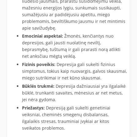
liūdesio jausmais, prarastu susidomėjimu veikla,
mažesniu energijos lygiu, sunkumais susikaupti,
sumažėjusiu ar padidėjusiu apetitu, miego
problemomis, beviltiškumo jausmu ir net mintimis
apie savižudybę.
Emociniai aspektai:
Žmonės, kenčiantys nuo
depresijos, gali jausti nuolatinę neviltį,
beprasmybę, tuštumą ir gali prarasti norą atlikti
net anksčiau mėgtą veiklą.
Fizinis poveikis:
Depresija gali sukelti fizinius
simptomus, tokius kaip nuovargis, galvos skausmai,
miego sutrikimai ir net kūno skausmai.
Būklės trukmė:
Depresija dažniausiai yra ilgalaikė
būklė, trunkanti savaites, mėnesius ar net metus,
jei nėra gydoma.
Priežastys:
Depresiją gali sukelti genetiniai
veiksniai, cheminės smegenų disbalansas,
ilgalaikis stresas, trauminiai įvykiai ar kitos
sveikatos problemos.