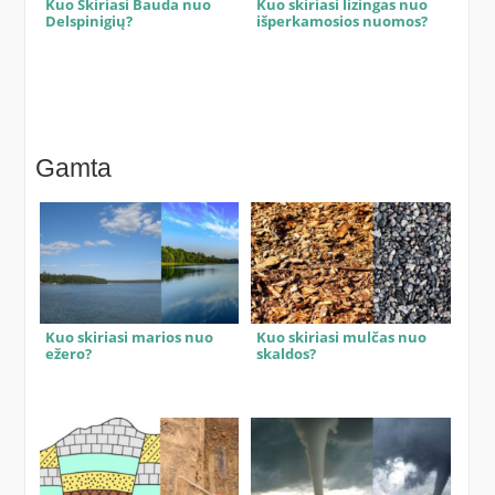
Kuo Skiriasi Bauda nuo
Kuo skiriasi lizingas nuo
Delspinigių?
išperkamosios nuomos?
Gamta
Kuo skiriasi marios nuo
Kuo skiriasi mulčas nuo
ežero?
skaldos?