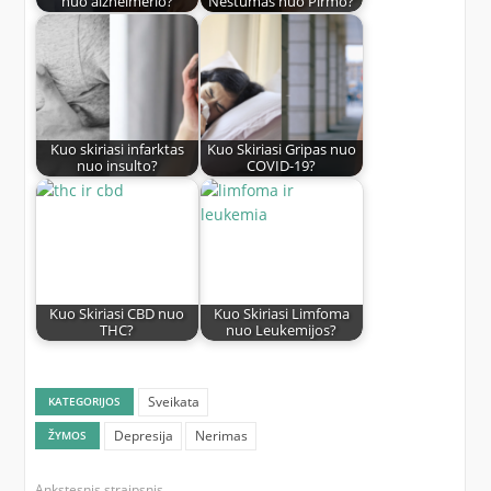
nuo alzheimerio?
Nėštumas nuo Pirmo?
Kuo skiriasi infarktas
Kuo Skiriasi Gripas nuo
nuo insulto?
COVID-19?
Kuo Skiriasi CBD nuo
Kuo Skiriasi Limfoma
THC?
nuo Leukemijos?
Sveikata
KATEGORIJOS
Depresija
Nerimas
ŽYMOS
Ankstesnis straipsnis