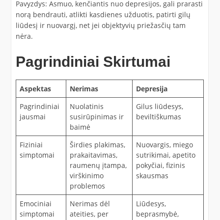
Pavyzdys: Asmuo, kenčiantis nuo depresijos, gali prarasti
norą bendrauti, atlikti kasdienes užduotis, patirti gilų
liūdesį ir nuovargį, net jei objektyvių priežasčių tam
nėra.
Pagrindiniai Skirtumai
Aspektas
Nerimas
Depresija
Pagrindiniai
Nuolatinis
Gilus liūdesys,
jausmai
susirūpinimas ir
beviltiškumas
baimė
Fiziniai
Širdies plakimas,
Nuovargis, miego
simptomai
prakaitavimas,
sutrikimai, apetito
raumenų įtampa,
pokyčiai, fizinis
virškinimo
skausmas
problemos
Emociniai
Nerimas dėl
Liūdesys,
simptomai
ateities, per
beprasmybė,