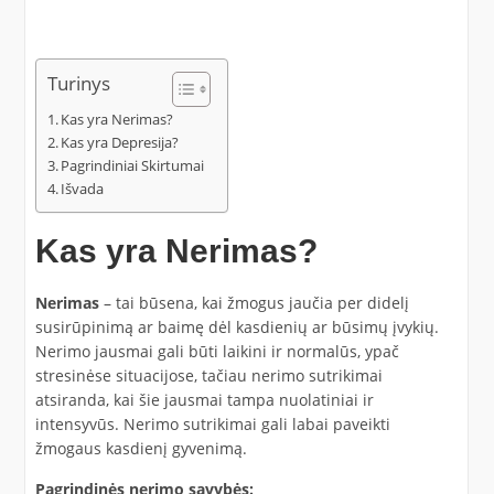
Turinys
Kas yra Nerimas?
Kas yra Depresija?
Pagrindiniai Skirtumai
Išvada
Kas yra Nerimas?
Nerimas
– tai būsena, kai žmogus jaučia per didelį
susirūpinimą ar baimę dėl kasdienių ar būsimų įvykių.
Nerimo jausmai gali būti laikini ir normalūs, ypač
stresinėse situacijose, tačiau nerimo sutrikimai
atsiranda, kai šie jausmai tampa nuolatiniai ir
intensyvūs. Nerimo sutrikimai gali labai paveikti
žmogaus kasdienį gyvenimą.
Pagrindinės nerimo savybės: