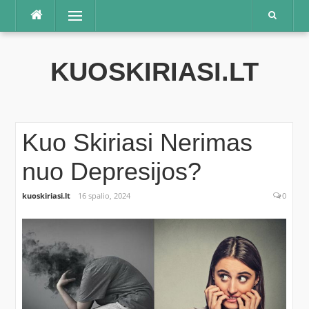
Praleisti
Meniu
KUOSKIRIASI.LT
Kuo Skiriasi Nerimas
nuo Depresijos?
kuoskiriasi.lt
16 spalio, 2024
0