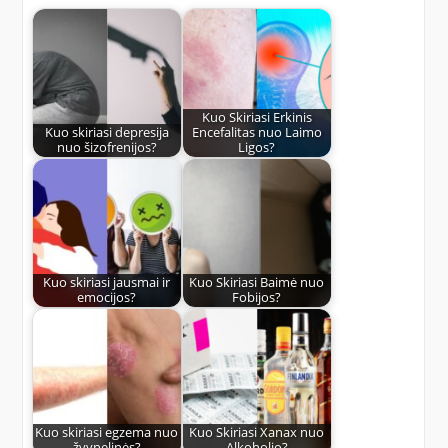
Kuo Skiriasi Erkinis
Kuo skiriasi depresija
Encefalitas nuo Laimo
nuo šizofrenijos?
Ligos?
Kuo skiriasi jausmai ir
Kuo Skiriasi Baimė nuo
emocijos?
Fobijos?
Kuo skiriasi egzema nuo
Kuo Skiriasi Xanax nuo
žvynelinės?
Alkoholio?