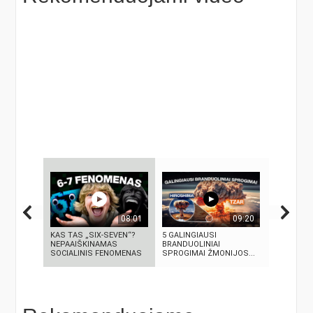
08:01
09:20
KAS TAS „SIX-SEVEN“?
5 GALINGIAUSI
„Stasys M
NEPAAIŠKINAMAS
BRANDUOLINIAI
paroda „Ir
SOCIALINIS FENOMENAS
SPROGIMAI ŽMONIJOS...
nuneš“