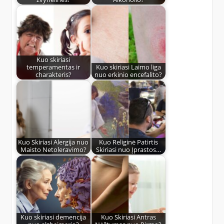
Kuo skiriasi
temperamentas ir
Kuo skiriasi Laimo liga
charakteris?
nuo erkinio encefalito?
Kuo Skiriasi Alergija nuo
Kuo Religinė Patirtis
Maisto Netoleravimo?
Skiriasi nuo Įprastos…
Kuo skiriasi demencija
Kuo Skiriasi Antras