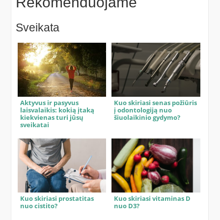
Rekomenduojame
Sveikata
Aktyvus ir pasyvus
Kuo skiriasi senas požiūris
laisvalaikis: kokią įtaką
į odontologiją nuo
kiekvienas turi jūsų
šiuolaikinio gydymo?
sveikatai
Kuo skiriasi prostatitas
Kuo skiriasi vitaminas D
nuo cistito?
nuo D3?