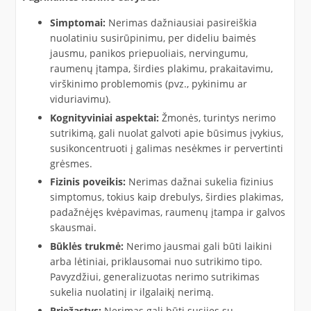
Simptomai:
Nerimas dažniausiai pasireiškia
nuolatiniu susirūpinimu, per dideliu baimės
jausmu, panikos priepuoliais, nervingumu,
raumenų įtampa, širdies plakimu, prakaitavimu,
virškinimo problemomis (pvz., pykinimu ar
viduriavimu).
Kognityviniai aspektai:
Žmonės, turintys nerimo
sutrikimą, gali nuolat galvoti apie būsimus įvykius,
susikoncentruoti į galimas nesėkmes ir pervertinti
grėsmes.
Fizinis poveikis:
Nerimas dažnai sukelia fizinius
simptomus, tokius kaip drebulys, širdies plakimas,
padažnėjęs kvėpavimas, raumenų įtampa ir galvos
skausmai.
Būklės trukmė:
Nerimo jausmai gali būti laikini
arba lėtiniai, priklausomai nuo sutrikimo tipo.
Pavyzdžiui, generalizuotas nerimo sutrikimas
sukelia nuolatinį ir ilgalaikį nerimą.
Priežastys:
Nerimas gali būti susijęs su