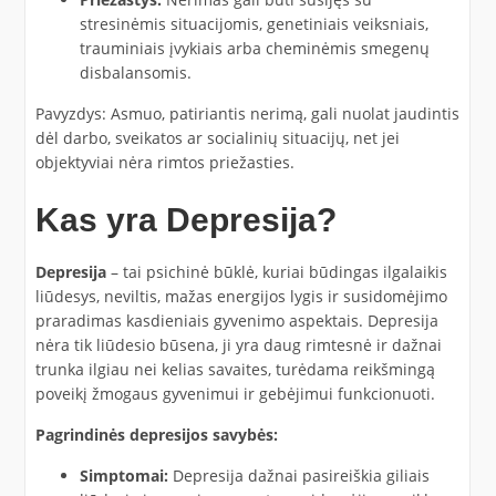
stresinėmis situacijomis, genetiniais veiksniais,
trauminiais įvykiais arba cheminėmis smegenų
disbalansomis.
Pavyzdys: Asmuo, patiriantis nerimą, gali nuolat jaudintis
dėl darbo, sveikatos ar socialinių situacijų, net jei
objektyviai nėra rimtos priežasties.
Kas yra Depresija?
Depresija
– tai psichinė būklė, kuriai būdingas ilgalaikis
liūdesys, neviltis, mažas energijos lygis ir susidomėjimo
praradimas kasdieniais gyvenimo aspektais. Depresija
nėra tik liūdesio būsena, ji yra daug rimtesnė ir dažnai
trunka ilgiau nei kelias savaites, turėdama reikšmingą
poveikį žmogaus gyvenimui ir gebėjimui funkcionuoti.
Pagrindinės depresijos savybės:
Simptomai:
Depresija dažnai pasireiškia giliais