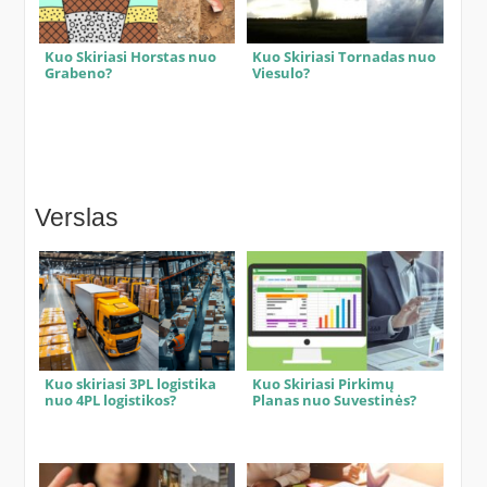
Kuo Skiriasi Horstas nuo
Kuo Skiriasi Tornadas nuo
Grabeno?
Viesulo?
Verslas
Kuo skiriasi 3PL logistika
Kuo Skiriasi Pirkimų
nuo 4PL logistikos?
Planas nuo Suvestinės?