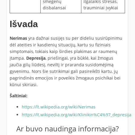
smegenų
ilgalaikis stresas,
disbalansai
trauminiai įvykiai
Išvada
Nerimas
yra dažnai susijęs su per dideliu susirūpinimu
dėl ateities ir kasdienių situacijų, kartu su fiziniais
simptomais, tokiais kaip širdies plakimas ar raumenų
įtampa.
Depresija
, priešingai, yra būklė, kai žmogus
jaučia gilų liūdesį, neviltį ir praranda susidomėjimą
gyvenimu. Nors šie sutrikimai gali pasireikšti kartu, jų
pagrindinės emocijos ir poveikis žmogaus psichikai bei
kūnui skiriasi.
Šaltiniai:
https://lt.wikipedia.org/wiki/Nerimas
https://lt.wikipedia.org/wiki/Klinikin%C4%97_depresija
Ar buvo naudinga informacija?