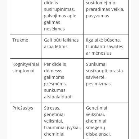
didelis
susidomėjimo
susirūpinimas,
praradimas veikla,
galvojimas apie
pasyvumas
galimas
nesėkmes
Trukmė
Gali būti laikinas
Ilgalaikė būsena,
arba lėtinis
trunkanti savaites
ar mėnesius
Kognityviniai
Per didelis
Sunkumai
simptomai
dėmesys
susikaupti, prasta
galimoms
savivertė,
grėsmėms,
pesimizmas
sunkumas
atsipalaiduoti
Priežastys
Stresas,
Genetiniai
genetiniai
veiksniai,
veiksniai,
cheminiai
trauminiai įvykiai,
smegenų
cheminiai
disbalansai,