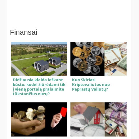
Finansai
Didžiausia klaida ieškant
Kuo Skiriasi
būsto: kodėl žiūrėdami tik
Kriptovaliutos nuo
į vieną portalą pralaimite
Paprastų Valiutų?
tūkstančius eurų?