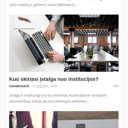
siūlo maistą ir gėrimus savo klientams,...
Kuo skiriasi įstaiga nuo institucijos?
kuoskiriasi.lt
21 gegužės, 2024
0
Įstaiga ir institucija yra du terminai, kurie dažnai vartojami
sinonimiškai, tačiau jie turi skirtingas reikšmes...