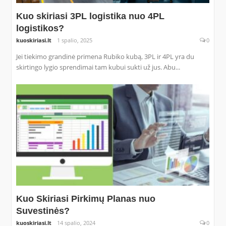
Kuo skiriasi 3PL logistika nuo 4PL
logistikos?
kuoskiriasi.lt
1 spalio, 2025
0
Jei tiekimo grandinė primena Rubiko kubą, 3PL ir 4PL yra du
skirtingo lygio sprendimai tam kubui sukti už jus. Abu...
Kuo Skiriasi Pirkimų Planas nuo
Suvestinės?
kuoskiriasi.lt
14 spalio, 2024
0