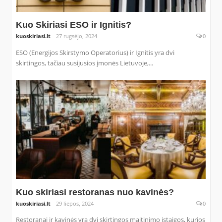
Kuo Skiriasi ESO ir Ignitis?
kuoskiriasi.lt
27 rugsėjo, 2024
0
ESO (Energijos Skirstymo Operatorius) ir Ignitis yra dvi
skirtingos, tačiau susijusios įmonės Lietuvoje,...
Kuo skiriasi restoranas nuo kavinės?
kuoskiriasi.lt
29 liepos, 2024
0
Restoranai ir kavinės yra dvi skirtingos maitinimo įstaigos, kurios