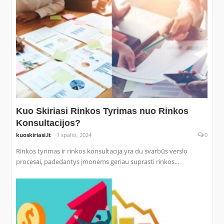
Kuo Skiriasi Rinkos Tyrimas nuo Rinkos
Konsultacijos?
kuoskiriasi.lt
1 spalio, 2024
0
Rinkos tyrimas ir rinkos konsultacija yra du svarbūs verslo
procesai, padedantys įmonėms geriau suprasti rinkos...