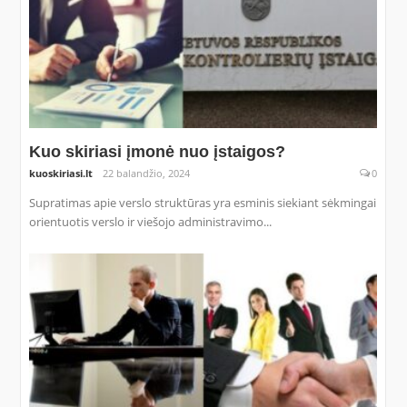
Kuo skiriasi įmonė nuo įstaigos?
kuoskiriasi.lt
22 balandžio, 2024
0
Supratimas apie verslo struktūras yra esminis siekiant sėkmingai
orientuotis verslo ir viešojo administravimo...