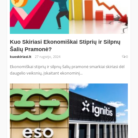
Kuo Skiriasi Ekonomiškai Stiprių ir Silpnų
Šalių Pramonė?
kuoskiriasi.lt
27 rugsėjo, 2024
0
Ekonomiškai stiprių ir silpnų šalių pramonė smarkiai skiriasi dėl
daugelio veiksnių, įskaitant ekonominį...