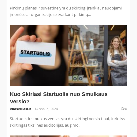
Pirkimų planas ir suvestinė yra du skirtingi įrankiai, naudojami
įmonėse ar organizacijose tvarkant pirkimų...
Kuo Skiriasi Startuolis nuo Smulkaus
Verslo?
kuoskiriasi.lt
14 spalio, 2024
0
Startuolis ir smulkus verslas yra du skirtingi verslo tipai, turintys
skirtingas tikslines auditorijas, augimo...