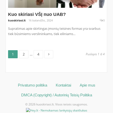
Kuo skiriasi VŠĮ nuo UAB?
kuoskiriasi.lt
16 balandžio, 2024
0
Supratimas apie skirtingas įmonių teisines formas yra svarbus
tiek būsimiems verslininkams, tiek eiliniams...
Puslapis
Puslapis
Puslapis
Įrašų
1
2
…
4
Puslapis 1 iš 4
puslapiavimas
Privatumo politika
Kontaktai
Apie mus
DMCA (Copyright) / Autorinių Teisių Politika
© 2026 kuoskiriasi.lt. Visos teisės saugomos.