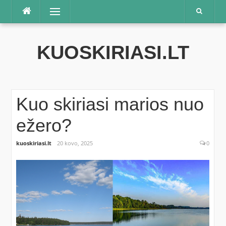
Praleisti
Meniu
KUOSKIRIASI.LT
Kuo skiriasi marios nuo
ežero?
kuoskiriasi.lt
20 kovo, 2025
0