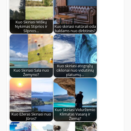
Kuo Skiriasi Miškų
Nykimas Stiprios ir
Kuo skiriasi natūrali oda
Silpnos…
baldams nuo dirbtinės?
Kuo skiriasi atogrąžų
Kuo Skiriasi Sala nuo
ciklonai nuo vidutinių
Žemyno?
platumų…
Kuo Skiriasi Viduržemio
Kuo Ežeras Skiriasi nuo
Klimatas Vasarą ir
Jūros?
Žiemą?