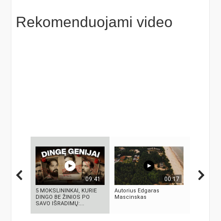
Rekomenduojami video
09:41
00:17
5 MOKSLININKAI, KURIE
Autorius Edgaras
10 FILMU
DINGO BE ŽINIOS PO
Mascinskas
TECHNOLO
SAVO IŠRADIMŲ:...
TAPO REA