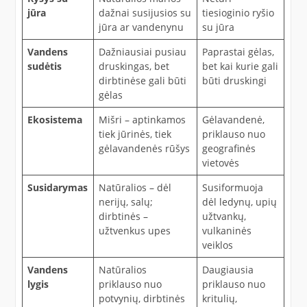
jūra
dažnai susijusios su
tiesioginio ryšio
jūra ar vandenynu
su jūra
Vandens
Dažniausiai pusiau
Paprastai gėlas,
sudėtis
druskingas, bet
bet kai kurie gali
dirbtinėse gali būti
būti druskingi
gėlas
Ekosistema
Mišri – aptinkamos
Gėlavandenė,
tiek jūrinės, tiek
priklauso nuo
gėlavandenės rūšys
geografinės
vietovės
Susidarymas
Natūralios – dėl
Susiformuoja
nerijų, salų;
dėl ledynų, upių
dirbtinės –
užtvankų,
užtvenkus upes
vulkaninės
veiklos
Vandens
Natūralios
Daugiausia
lygis
priklauso nuo
priklauso nuo
potvynių, dirbtinės
kritulių,