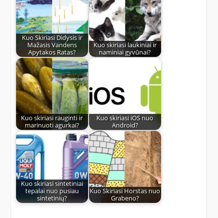
Kuo Skiriasi Didysis ir
Mažasis Vandens
Kuo skiriasi laukiniai ir
Apytakos Ratas?
naminiai gyvūnai?
Kuo skiriasi rauginti ir
Kuo skiriasi iOS nuo
marinuoti agurkai?
Android?
Kuo skiriasi sintetiniai
tepalai nuo pusiau
Kuo Skiriasi Horstas nuo
sintetinių?
Grabeno?