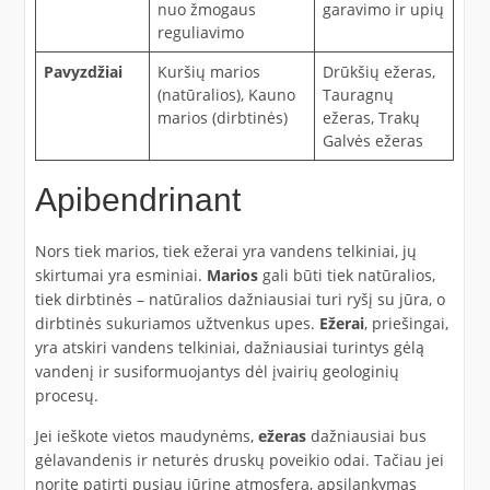
nuo žmogaus
garavimo ir upių
reguliavimo
Pavyzdžiai
Kuršių marios
Drūkšių ežeras,
(natūralios), Kauno
Tauragnų
marios (dirbtinės)
ežeras, Trakų
Galvės ežeras
Apibendrinant
Nors tiek marios, tiek ežerai yra vandens telkiniai, jų
skirtumai yra esminiai.
Marios
gali būti tiek natūralios,
tiek dirbtinės – natūralios dažniausiai turi ryšį su jūra, o
dirbtinės sukuriamos užtvenkus upes.
Ežerai
, priešingai,
yra atskiri vandens telkiniai, dažniausiai turintys gėlą
vandenį ir susiformuojantys dėl įvairių geologinių
procesų.
Jei ieškote vietos maudynėms,
ežeras
dažniausiai bus
gėlavandenis ir neturės druskų poveikio odai. Tačiau jei
norite patirti pusiau jūrinę atmosferą, apsilankymas