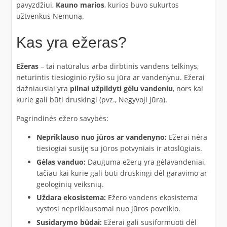
pavyzdžiui,
Kauno marios
, kurios buvo sukurtos
užtvenkus Nemuną.
Kas yra ežeras?
Ežeras
– tai natūralus arba dirbtinis vandens telkinys,
neturintis tiesioginio ryšio su jūra ar vandenynu. Ežerai
dažniausiai yra
pilnai užpildyti gėlu vandeniu
, nors kai
kurie gali būti druskingi (pvz., Negyvoji jūra).
Pagrindinės ežero savybės:
Nepriklauso nuo jūros ar vandenyno:
Ežerai nėra
tiesiogiai susiję su jūros potvyniais ir atoslūgiais.
Gėlas vanduo:
Dauguma ežerų yra gėlavandeniai,
tačiau kai kurie gali būti druskingi dėl garavimo ar
geologinių veiksnių.
Uždara ekosistema:
Ežero vandens ekosistema
vystosi nepriklausomai nuo jūros poveikio.
Susidarymo būdai:
Ežerai gali susiformuoti dėl