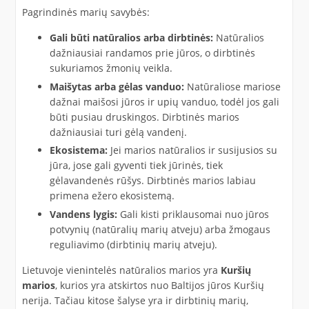
Pagrindinės marių savybės:
Gali būti natūralios arba dirbtinės:
Natūralios
dažniausiai randamos prie jūros, o dirbtinės
sukuriamos žmonių veikla.
Maišytas arba gėlas vanduo:
Natūraliose mariose
dažnai maišosi jūros ir upių vanduo, todėl jos gali
būti pusiau druskingos. Dirbtinės marios
dažniausiai turi gėlą vandenį.
Ekosistema:
Jei marios natūralios ir susijusios su
jūra, jose gali gyventi tiek jūrinės, tiek
gėlavandenės rūšys. Dirbtinės marios labiau
primena ežero ekosistemą.
Vandens lygis:
Gali kisti priklausomai nuo jūros
potvynių (natūralių marių atveju) arba žmogaus
reguliavimo (dirbtinių marių atveju).
Lietuvoje vienintelės natūralios marios yra
Kuršių
marios
, kurios yra atskirtos nuo Baltijos jūros Kuršių
nerija. Tačiau kitose šalyse yra ir dirbtinių marių,