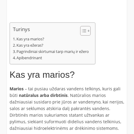
Turinys
Kas yra marios?
Kas yra ežeras?
Pagrindiniai skirtumai tarp marių ir ežero
Apibendrinant
Kas yra marios?
Marios
– tai pusiau uždaras vandens telkinys, kuris gali
būti
natūralus arba dirbtinis
. Natūralios marios
dažniausiai susidaro prie jūros ar vandenyno, kai nerijos,
salos ar seklumos atskiria dalį pakrantės vandens.
Dirbtinės marios sukuriamos statant užtvankas ar
pylimus, siekiant suformuoti didelius vandens telkinius,
dažniausiai hidroelektrinėms ar drėkinimo sistemoms.