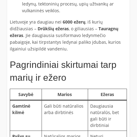
ledynų, tektoninių procesų, upių užtvankų ar
vulkaninės veiklos.
Lietuvoje yra daugiau nei
6000 ežerų
, iš kurių
didžiausias –
Drūkšių ežeras
, o giliausias –
Tauragnų
ežeras
. Jie daugiausia susiformavo ledynmečio
pabaigoje, kai tirpstantys ledynai paliko įdubas, kurios
ilgainiui užsipildė vandeniu.
Pagrindiniai skirtumai tarp
marių ir ežero
Savybė
Marios
Ežeras
Gamtinė
Gali būti natūralios
Daugiausia
kilmė
arba dirbtinės
natūralūs, bet
gali būti ir
dirbtiniai
Ryšys su
Natūralios marios
Neturi