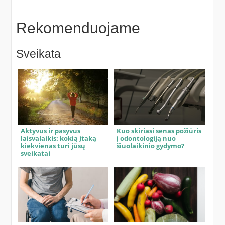
Rekomenduojame
Sveikata
Aktyvus ir pasyvus
Kuo skiriasi senas požiūris
laisvalaikis: kokią įtaką
į odontologiją nuo
kiekvienas turi jūsų
šiuolaikinio gydymo?
sveikatai