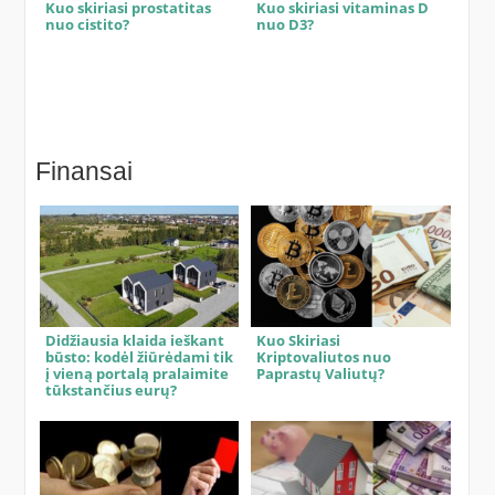
Kuo skiriasi prostatitas
Kuo skiriasi vitaminas D
nuo cistito?
nuo D3?
Finansai
Didžiausia klaida ieškant
Kuo Skiriasi
būsto: kodėl žiūrėdami tik
Kriptovaliutos nuo
į vieną portalą pralaimite
Paprastų Valiutų?
tūkstančius eurų?