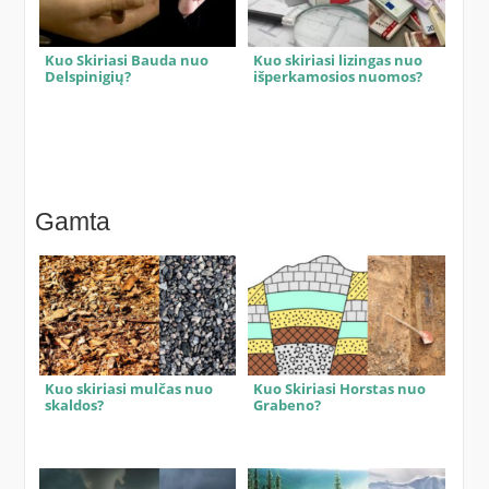
Kuo Skiriasi Bauda nuo
Kuo skiriasi lizingas nuo
Delspinigių?
išperkamosios nuomos?
Gamta
Kuo skiriasi mulčas nuo
Kuo Skiriasi Horstas nuo
skaldos?
Grabeno?