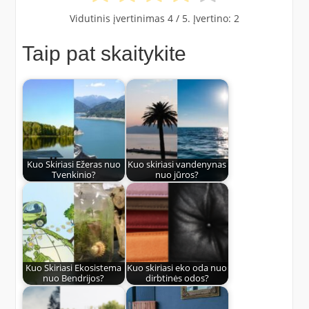
Vidutinis įvertinimas
4
/ 5. Įvertino:
2
Taip pat skaitykite
Kuo Skiriasi Ežeras nuo
Kuo skiriasi vandenynas
Tvenkinio?
nuo jūros?
Kuo Skiriasi Ekosistema
Kuo skiriasi eko oda nuo
nuo Bendrijos?
dirbtinės odos?