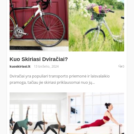
Kuo Skiriasi Dviračiai?
kuoskiriasi.lt
13 birželio, 2024
0
Dviračiai yra populiari transporto priemonė ir laisvalaikio
pramoga, tačiau jie skiriasi priklausomai nuo jų...