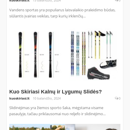
kuoskiriasi.lt
15 balandžio, 2024
0
Vandens sportas yra populiarus laisvalaikio praleidimo būdas,
siūlantis įvairias veiklas, tarp kurių irklenčių...
Kuo Skiriasi Kalnų ir Lygumų Slidės?
kuoskiriasi.lt
10 balandžio, 2024
0
Slidinėjimas yra žiemos sporto šaka, mėgstama visame
pasaulyje, tačiau priklausomai nuo reljefo ir slidinėjimo...