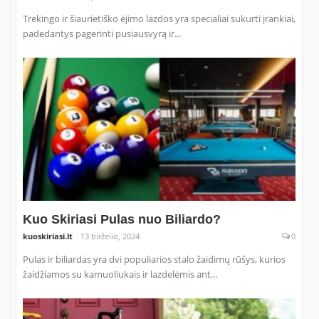
Trekingo ir šiaurietiško ėjimo lazdos yra specialiai sukurti įrankiai,
padedantys pagerinti pusiausvyrą ir...
Kuo Skiriasi Pulas nuo Biliardo?
kuoskiriasi.lt
13 birželio, 2024
0
Pulas ir biliardas yra dvi populiarios stalo žaidimų rūšys, kurios
žaidžiamos su kamuoliukais ir lazdelėmis ant...