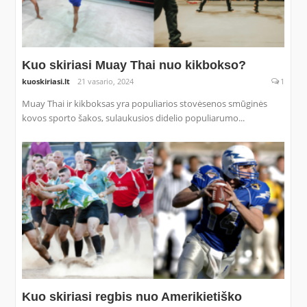
Kuo skiriasi Muay Thai nuo kikbokso?
kuoskiriasi.lt
21 vasario, 2024
1
Muay Thai ir kikboksas yra populiarios stovėsenos smūginės
kovos sporto šakos, sulaukusios didelio populiarumo...
Kuo skiriasi regbis nuo Amerikietiško