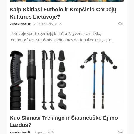
Kaip Skiriasi Futbolo ir Krepšinio Gerbėjų
Kultūros Lietuvoje?
kuoskiriasi.lt
25 rugpjūčio, 2025
0
Lietuvoje sporto gerbėjų kultūra išgyvena savotišką
metamorfozę. Krepšinis, vadinamas nacionaline religija, ir...
Kuo Skiriasi Trekingo ir Šiaurietiško Ėjimo
Lazdos?
kuoskiriasi.lt
3 spalio, 2024
0