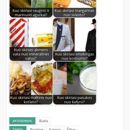
Kuo skiriasi rauginti ir
Kuo skiriasi margarinas
marinuoti agurkai?
nuo sviesto?
Kuo skiriasi akmens
vata nuo mineralinės
Kuo skiriasi smokingas
vatos?
nuo kostiumo?
Kuo skiriasi maltinis nuo
Kuo skiriasi pasukos
kotleto?
nuo kefyro?
Buitis
KATEGORIJOS
Patalinė
Satinas
Šilkas
ŽYMOS