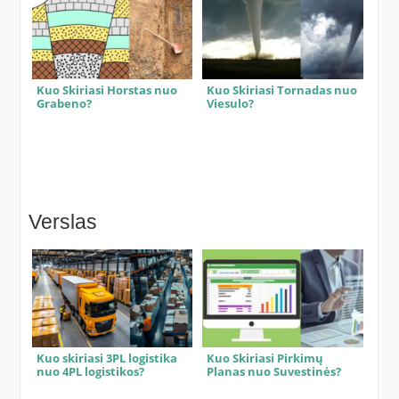
Kuo Skiriasi Horstas nuo
Kuo Skiriasi Tornadas nuo
Grabeno?
Viesulo?
Verslas
Kuo skiriasi 3PL logistika
Kuo Skiriasi Pirkimų
nuo 4PL logistikos?
Planas nuo Suvestinės?