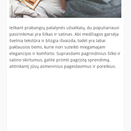
Ieškant prabangių patalynės užvalkalų, du populiariausi
pasirinkimai yra šilkas ir satinas. Abi medžiagos garsėja
švelnia tekstūra ir blizgia išvaizda, todėl yra labai
paklausios tiems, kurie nori suteikti miegamajam
elegancijos ir komforto. Suprasdami pagrindinius šilko ir
satino skirtumus, galite priimti pagrįstą sprendimą,
atitinkantį jūsų asmeninius pageidavimus ir poreikius.