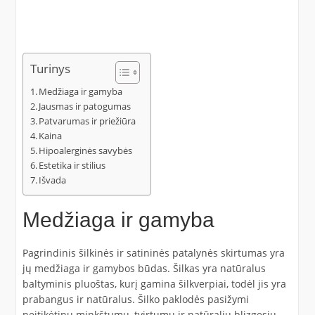
Turinys
Medžiaga ir gamyba
Jausmas ir patogumas
Patvarumas ir priežiūra
Kaina
Hipoalerginės savybės
Estetika ir stilius
Išvada
Medžiaga ir gamyba
Pagrindinis šilkinės ir satininės patalynės skirtumas yra
jų medžiaga ir gamybos būdas. Šilkas yra natūralus
baltyminis pluoštas, kurį gamina šilkverpiai, todėl jis yra
prabangus ir natūralus. Šilko paklodės pasižymi
neįtikėtinu minkštumu, tvirtumu ir natūraliu blizgesiu.