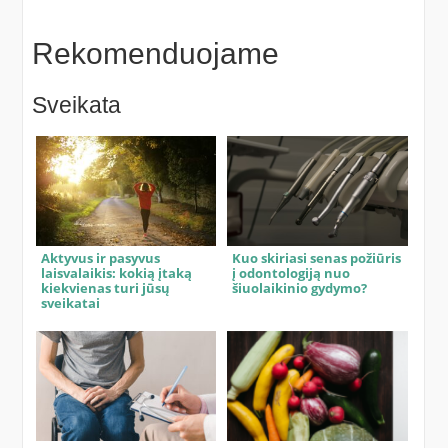
Rekomenduojame
Sveikata
Aktyvus ir pasyvus
Kuo skiriasi senas požiūris
laisvalaikis: kokią įtaką
į odontologiją nuo
kiekvienas turi jūsų
šiuolaikinio gydymo?
sveikatai