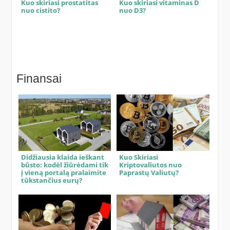
Kuo skiriasi prostatitas
Kuo skiriasi vitaminas D
nuo cistito?
nuo D3?
Finansai
Didžiausia klaida ieškant
Kuo Skiriasi
būsto: kodėl žiūrėdami tik
Kriptovaliutos nuo
į vieną portalą pralaimite
Paprastų Valiutų?
tūkstančius eurų?