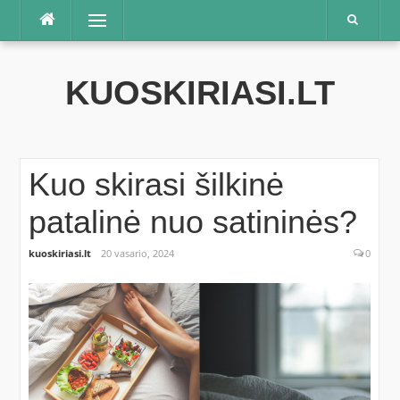
Praleisti
Meniu
KUOSKIRIASI.LT
Kuo skirasi šilkinė
patalinė nuo satininės?
kuoskiriasi.lt
20 vasario, 2024
0