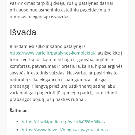
Pasirinkimas tarp šių dviejų rūšių patalynės dažnai
priklauso nuo asmeninių estetinių pageidavimų ir
norimos miegamojo išvaizdos.
Išvada
Rinkdamiesi šilko ir satino patalynę iš
https://www.varle.lt/patalynes-komplektai/
, atsižvelkite į
tokius veiksnius kaip medžiaga ir gamyba, pojūtis ir
komfortas, patvarumas ir priežiūra, kaina, hipoalerginės
savybės ir estetinis vaizdas. Nesvarbu, ar pasirinksite
natūralią šilko eleganciją ir patogumą, ar blizgią
prabangą ir lengvą priežiūrą užtikrinantį satiną, abu
variantai gali pagerinti jūsų miego patirtį, suteikdami
prabangos pojūtį jūsų nakties rutinai.
Šaltiniai:
https://lt.wikipedia.org/wiki/%C5%A0ilkas
https://www.have.lt/blogas-kas-yra-satinas