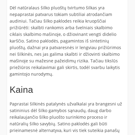
Dėl natūralaus šilko pluoštų tvirtumo šilkas yra
nepaprastai patvarus tokiam subtiliai atrodančiam
audiniui. Tačiau šilko paklodes reikia kruopščiai
prižiūrėti: skalbti rankomis arba švelniais skalbimo
ciklais skalbimo mašinoje, o džiovinant vengti didelio
karščio. Satino paklodės, pagamintos iš sintetinių
pluoštų, dažnai yra patvaresnės ir lengviau prižiūrimos
nei šilkinės, nes jas galima skalbti ir džiovinti skalbimo
mašinoje su mažesne pažeidimų rizika. Tačiau tikslūs
priežiūros reikalavimai gali skirtis, todėl svarbu laikytis
gamintojo nurodymų.
Kaina
Paprastai šilkinės patalynės užvalkalai yra brangesni už
satininius dėl šilko gamybos sąnaudų, daug darbo
reikalaujančio šilko pluošto surinkimo proceso ir
natūralių šilko savybių. Satino paklodės gali būti
prieinamesnė alternatyva, kuri vis tiek suteikia panašų