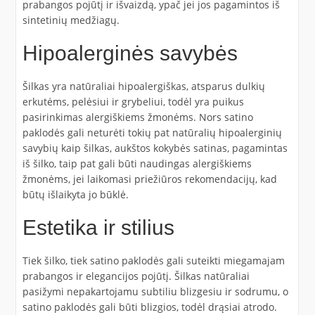
prabangos pojūtį ir išvaizdą, ypač jei jos pagamintos iš
sintetinių medžiagų.
Hipoalerginės savybės
Šilkas yra natūraliai hipoalergiškas, atsparus dulkių
erkutėms, pelėsiui ir grybeliui, todėl yra puikus
pasirinkimas alergiškiems žmonėms. Nors satino
paklodės gali neturėti tokių pat natūralių hipoalerginių
savybių kaip šilkas, aukštos kokybės satinas, pagamintas
iš šilko, taip pat gali būti naudingas alergiškiems
žmonėms, jei laikomasi priežiūros rekomendacijų, kad
būtų išlaikyta jo būklė.
Estetika ir stilius
Tiek šilko, tiek satino paklodės gali suteikti miegamajam
prabangos ir elegancijos pojūtį. Šilkas natūraliai
pasižymi nepakartojamu subtiliu blizgesiu ir sodrumu, o
satino paklodės gali būti blizgios, todėl drąsiai atrodo.