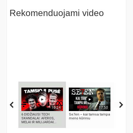
Rekomenduojami video
10:24
17:50
6 DIDŽIAUSI TECH
Se7en – kai tamsa tampa
5 MOKSLIN
SKANDALAI: AFEROS,
meno kūriniu
EKSPERIME
MELAI IR MILIJARDAI...
SUKRĖTĖ 