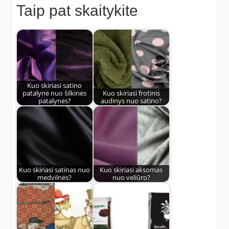
Taip pat skaitykite
Kuo skiriasi satino
patalynė nuo šilkinės
Kuo skiriasi frotinis
patalynės?
audinys nuo satino?
Kuo skiriasi satinas nuo
Kuo skiriasi aksomas
medvilnės?
nuo veliūro?