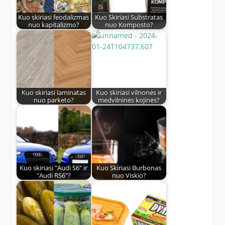
Kuo skiriasi feodalizmas
Kuo Skiriasi Substratas
nuo kapitalizmo?
nuo Komposto?
Kuo skiriasi laminatas
Kuo skiriasi vilnonės ir
nuo parketo?
medvilninės kojinės?
Kuo skiriasi "Audi S6" ir
Kuo Skiriasi Burbonas
"Audi RS6"?
nuo Viskio?