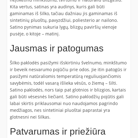
Kita vertus, satinas yra audinys, kuris gali būti
gaminamas iš šilko, tačiau dažniau jis gaminamas iš
sintetinių pluoštų, pavyzdžiui, poliesterio ar nailono.
Satino pynimas sukuria lygų, blizgų paviršių vienoje
pusėje, o kitoje – matinį.
Jausmas ir patogumas
Šilko paklodės pasižymi išskirtiniu švelnumo, minkštumo
ir beveik nesvarumo pojūčiu prie odos. Jie itin patogūs ir
pasižymi natūraliomis temperatūrą reguliuojančiomis
savybėmis, todėl vasarą išlieka vėsūs, o žiemą – šilti.
Satino paklodės, nors taip pat glotnios ir blizgios, kartais
gali būti vėsesnės liečiant. Satino paklodžių pojūtis gali
labai skirtis priklausomai nuo naudojamos pagrindo
medžiagos, nes sintetiniai pluoštai paprastai yra
glotnesni nei šilkas.
Patvarumas ir priežiūra