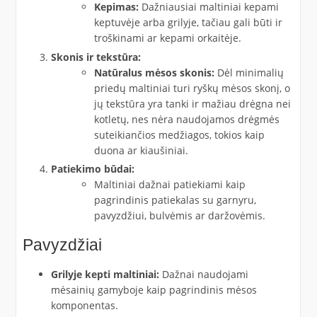
Kepimas:
Dažniausiai maltiniai kepami
keptuvėje arba grilyje, tačiau gali būti ir
troškinami ar kepami orkaitėje.
Skonis ir tekstūra:
Natūralus mėsos skonis:
Dėl minimalių
priedų maltiniai turi ryškų mėsos skonį, o
jų tekstūra yra tanki ir mažiau drėgna nei
kotletų, nes nėra naudojamos drėgmės
suteikiančios medžiagos, tokios kaip
duona ar kiaušiniai.
Patiekimo būdai:
Maltiniai dažnai patiekiami kaip
pagrindinis patiekalas su garnyru,
pavyzdžiui, bulvėmis ar daržovėmis.
Pavyzdžiai
Grilyje kepti maltiniai:
Dažnai naudojami
mėsainių gamyboje kaip pagrindinis mėsos
komponentas.