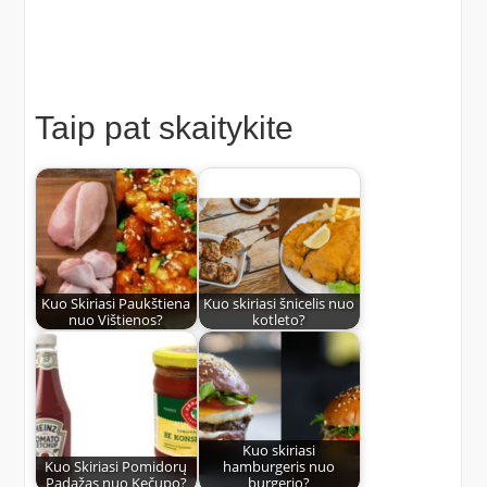
Taip pat skaitykite
Kuo Skiriasi Paukštiena
Kuo skiriasi šnicelis nuo
nuo Vištienos?
kotleto?
Kuo skiriasi
Kuo Skiriasi Pomidorų
hamburgeris nuo
Padažas nuo Kečupo?
burgerio?