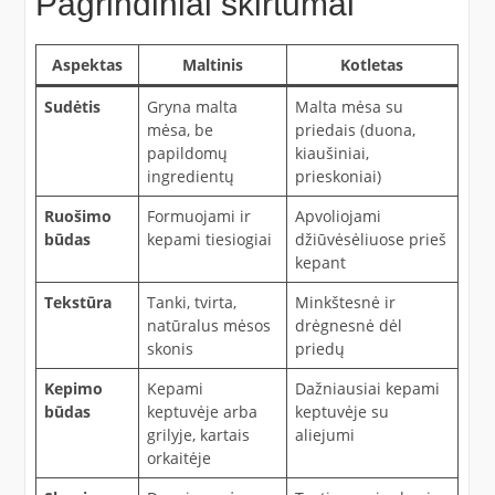
Pagrindiniai skirtumai
Aspektas
Maltinis
Kotletas
Sudėtis
Gryna malta
Malta mėsa su
mėsa, be
priedais (duona,
papildomų
kiaušiniai,
ingredientų
prieskoniai)
Ruošimo
Formuojami ir
Apvoliojami
būdas
kepami tiesiogiai
džiūvėsėliuose prieš
kepant
Tekstūra
Tanki, tvirta,
Minkštesnė ir
natūralus mėsos
drėgnesnė dėl
skonis
priedų
Kepimo
Kepami
Dažniausiai kepami
būdas
keptuvėje arba
keptuvėje su
grilyje, kartais
aliejumi
orkaitėje