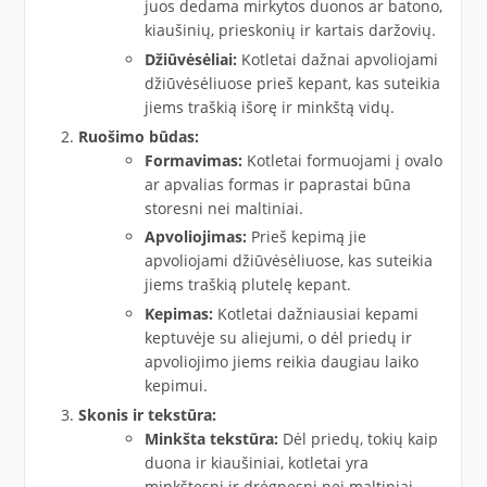
juos dedama mirkytos duonos ar batono,
kiaušinių, prieskonių ir kartais daržovių.
Džiūvėsėliai:
Kotletai dažnai apvoliojami
džiūvėsėliuose prieš kepant, kas suteikia
jiems traškią išorę ir minkštą vidų.
Ruošimo būdas:
Formavimas:
Kotletai formuojami į ovalo
ar apvalias formas ir paprastai būna
storesni nei maltiniai.
Apvoliojimas:
Prieš kepimą jie
apvoliojami džiūvėsėliuose, kas suteikia
jiems traškią plutelę kepant.
Kepimas:
Kotletai dažniausiai kepami
keptuvėje su aliejumi, o dėl priedų ir
apvoliojimo jiems reikia daugiau laiko
kepimui.
Skonis ir tekstūra:
Minkšta tekstūra:
Dėl priedų, tokių kaip
duona ir kiaušiniai, kotletai yra
minkštesni ir drėgnesni nei maltiniai.