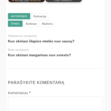
Kulinarija
KATEGORIJOS
Kotletas
Maltinis
ŽYMOS
Ankstesnis straipsnis
Kuo skiriasi šlapios mielės nuo sausų?
Kitas straipsnis
Kuo skiriasi margarinas nuo sviesto?
PARAŠYKITE KOMENTARĄ
Komentaras
*