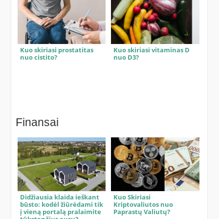
Kuo skiriasi prostatitas
Kuo skiriasi vitaminas D
nuo cistito?
nuo D3?
Finansai
Didžiausia klaida ieškant
Kuo Skiriasi
būsto: kodėl žiūrėdami tik
Kriptovaliutos nuo
į vieną portalą pralaimite
Paprastų Valiutų?