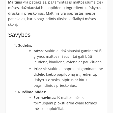
Maltinis
yra patiekalas, pagamintas iš maltos (sumaltos)
mėsos, dažniausiai be papildomų ingredientų, išskyrus
druską ir prieskonius. Maltinis yra paprastas mėsos
patiekalas, kurio pagrindinis tikslas – išlaikyti mėsos
skonį.
Savybės
Sudėtis:
Mėsa:
Maltiniai dažniausiai gaminami iš
grynos maltos mėsos – tai gali būti
jautiena, kiauliena, aviena ar paukštiena.
Priedai:
Maltiniai paprastai gaminami be
didelio kiekio papildomų ingredientų,
išskyrus druską, pipirus ar kitus
pagrindinius prieskonius.
Ruošimo būdas:
Formavimas:
Iš maltos mėsos
formuojami plokšti arba ovalo formos
mėsos paplotėliai.