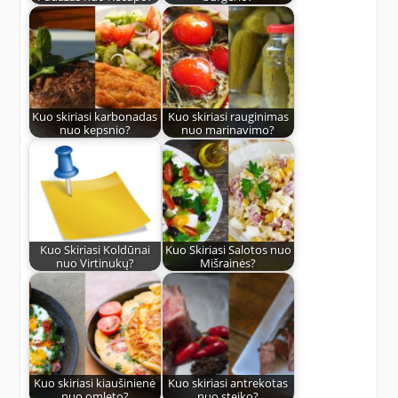
Kuo skiriasi karbonadas
Kuo skiriasi rauginimas
nuo kepsnio?
nuo marinavimo?
Kuo Skiriasi Koldūnai
Kuo Skiriasi Salotos nuo
nuo Virtinukų?
Mišrainės?
Kuo skiriasi kiaušinienė
Kuo skiriasi antrekotas
nuo omleto?
nuo steiko?