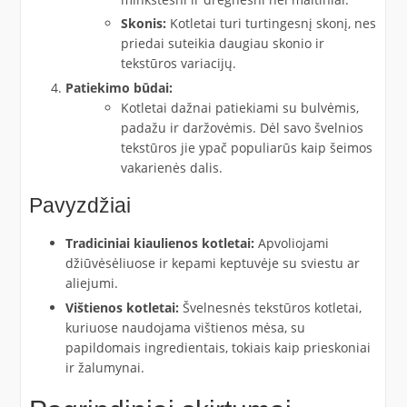
Skonis:
Kotletai turi turtingesnį skonį, nes
priedai suteikia daugiau skonio ir
tekstūros variacijų.
Patiekimo būdai:
Kotletai dažnai patiekiami su bulvėmis,
padažu ir daržovėmis. Dėl savo švelnios
tekstūros jie ypač populiarūs kaip šeimos
vakarienės dalis.
Pavyzdžiai
Tradiciniai kiaulienos kotletai:
Apvoliojami
džiūvėsėliuose ir kepami keptuvėje su sviestu ar
aliejumi.
Vištienos kotletai:
Švelnesnės tekstūros kotletai,
kuriuose naudojama vištienos mėsa, su
papildomais ingredientais, tokiais kaip prieskoniai
ir žalumynai.