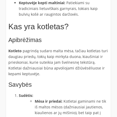
Keptuvėje kepti maltiniai:
Patiekiami su
tradiciniais lietuviškais garnyrais, tokiais kaip
bulvių košė ar raugintos daržovės.
Kas yra kotletas?
Apibrėžimas
Kotleto
pagrindą sudaro malta mėsa, tačiau kotletas turi
daugiau priedų, tokių kaip mirkyta duona, kiaušiniai ir
prieskoniai, kurie suteikia jam švelnesnę tekstūrą.
Kotletai dažniausiai būna apvoliojami džiūvėsėliuose ir
kepami keptuvėje.
Savybės
Sudėtis:
Mėsa ir priedai:
Kotletai gaminami ne tik
iš maltos mėsos (dažniausiai jautienos,
kiaulienos ar jų mišinio), bet taip pat į