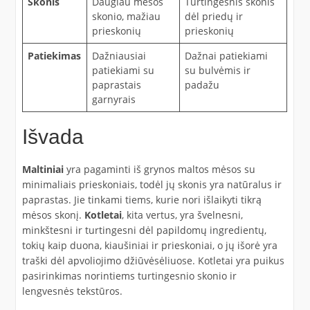
Skonis
Daugiau mėsos
Turtingesnis skonis
skonio, mažiau
dėl priedų ir
prieskonių
prieskonių
Patiekimas
Dažniausiai
Dažnai patiekiami
patiekiami su
su bulvėmis ir
paprastais
padažu
garnyrais
Išvada
Maltiniai
yra pagaminti iš grynos maltos mėsos su
minimaliais prieskoniais, todėl jų skonis yra natūralus ir
paprastas. Jie tinkami tiems, kurie nori išlaikyti tikrą
mėsos skonį.
Kotletai
, kita vertus, yra švelnesni,
minkštesni ir turtingesni dėl papildomų ingredientų,
tokių kaip duona, kiaušiniai ir prieskoniai, o jų išorė yra
traški dėl apvoliojimo džiūvėsėliuose. Kotletai yra puikus
pasirinkimas norintiems turtingesnio skonio ir
lengvesnės tekstūros.