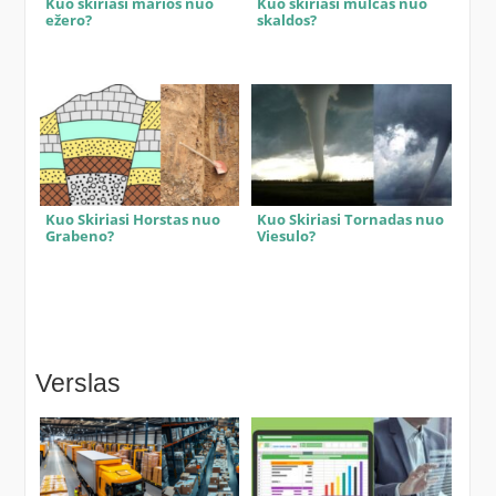
Kuo skiriasi marios nuo
Kuo skiriasi mulčas nuo
ežero?
skaldos?
Kuo Skiriasi Horstas nuo
Kuo Skiriasi Tornadas nuo
Grabeno?
Viesulo?
Verslas