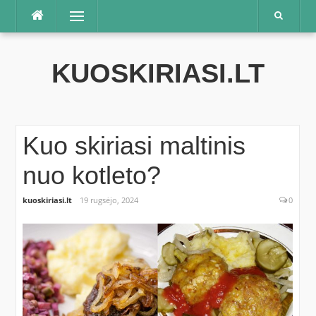
Praleisti
Meniu
KUOSKIRIASI.LT
Kuo skiriasi maltinis
nuo kotleto?
kuoskiriasi.lt
19 rugsėjo, 2024
0