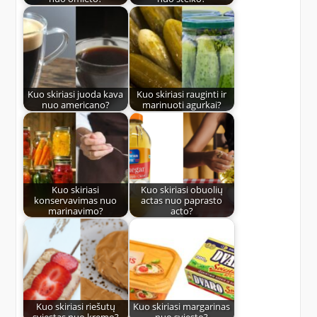
Kuo skiriasi juoda kava
Kuo skiriasi rauginti ir
nuo americano?
marinuoti agurkai?
Kuo skiriasi
Kuo skiriasi obuolių
konservavimas nuo
actas nuo paprasto
marinavimo?
acto?
Kuo skiriasi riešutų
Kuo skiriasi margarinas
sviestas nuo kremo?
nuo sviesto?