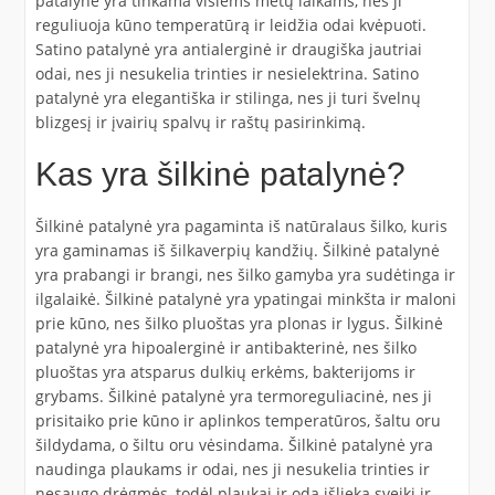
patalynė yra tinkama visiems metų laikams, nes ji
reguliuoja kūno temperatūrą ir leidžia odai kvėpuoti.
Satino patalynė yra antialerginė ir draugiška jautriai
odai, nes ji nesukelia trinties ir nesielektrina. Satino
patalynė yra elegantiška ir stilinga, nes ji turi švelnų
blizgesį ir įvairių spalvų ir raštų pasirinkimą.
Kas yra šilkinė patalynė?
Šilkinė patalynė yra pagaminta iš natūralaus šilko, kuris
yra gaminamas iš šilkaverpių kandžių. Šilkinė patalynė
yra prabangi ir brangi, nes šilko gamyba yra sudėtinga ir
ilgalaikė. Šilkinė patalynė yra ypatingai minkšta ir maloni
prie kūno, nes šilko pluoštas yra plonas ir lygus. Šilkinė
patalynė yra hipoalerginė ir antibakterinė, nes šilko
pluoštas yra atsparus dulkių erkėms, bakterijoms ir
grybams. Šilkinė patalynė yra termoreguliacinė, nes ji
prisitaiko prie kūno ir aplinkos temperatūros, šaltu oru
šildydama, o šiltu oru vėsindama. Šilkinė patalynė yra
naudinga plaukams ir odai, nes ji nesukelia trinties ir
nesaugo drėgmės, todėl plaukai ir oda išlieka sveiki ir