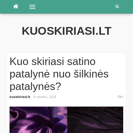
Praleisti
Meniu
KUOSKIRIASI.LT
Kuo skiriasi satino
patalynė nuo šilkinės
patalynės?
kuoskiriasi.lt
8 vasario, 2024
0