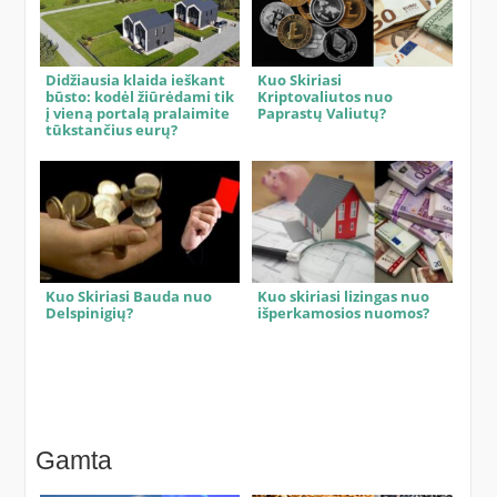
Didžiausia klaida ieškant
Kuo Skiriasi
būsto: kodėl žiūrėdami tik
Kriptovaliutos nuo
į vieną portalą pralaimite
Paprastų Valiutų?
tūkstančius eurų?
Kuo Skiriasi Bauda nuo
Kuo skiriasi lizingas nuo
Delspinigių?
išperkamosios nuomos?
Gamta