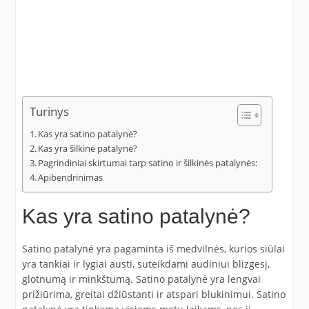
Turinys
Kas yra satino patalynė?
Kas yra šilkinė patalynė?
Pagrindiniai skirtumai tarp satino ir šilkinės patalynės:
Apibendrinimas
Kas yra satino patalynė?
Satino patalynė yra pagaminta iš medvilnės, kurios siūlai
yra tankiai ir lygiai austi, suteikdami audiniui blizgesį,
glotnumą ir minkštumą. Satino patalynė yra lengvai
prižiūrima, greitai džiūstanti ir atspari blukinimui. Satino