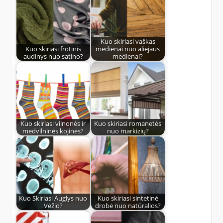
Kuo skiriasi vaškas
Kuo skiriasi frotinis
medienai nuo aliejaus
audinys nuo satino?
medienai?
Kuo skiriasi vilnonės ir
Kuo skiriasi romanetės
medvilninės kojinės?
nuo markizių?
Kuo Skiriasi Auglys nuo
Kuo skiriasi sintetinė
Vėžio?
drobė nuo natūralios?