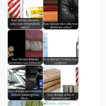
Kuo skiriasi akmens
vata nuo mineralinės
Kuo skiriasi eko oda nuo
vatos?
dirbtinės odos?
Kuo Skiriasi Metalo
Kuo Skiriasi Tonikas nuo
Keramika nuo Cirkonio?
Losjono?
Kuo skiriasi automobilio
kėbulo padengimas
Kuo skiriasi stiklo ir
silicio…
akmens vata?