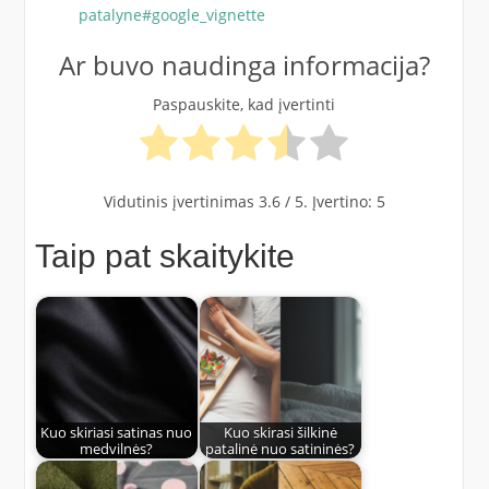
patalyne#google_vignette
Ar buvo naudinga informacija?
Paspauskite, kad įvertinti
Vidutinis įvertinimas
3.6
/ 5. Įvertino:
5
Taip pat skaitykite
Kuo skiriasi satinas nuo
Kuo skirasi šilkinė
medvilnės?
patalinė nuo satininės?