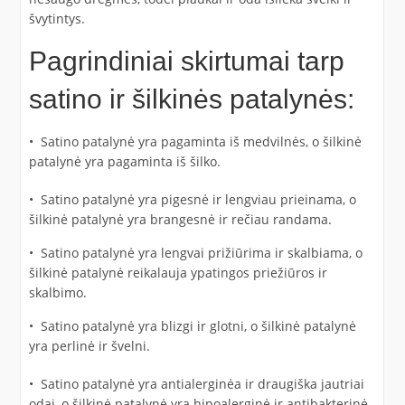
švytintys.
Pagrindiniai skirtumai tarp
satino ir šilkinės patalynės:
• Satino patalynė yra pagaminta iš medvilnės, o šilkinė
patalynė yra pagaminta iš šilko.
• Satino patalynė yra pigesnė ir lengviau prieinama, o
šilkinė patalynė yra brangesnė ir rečiau randama.
• Satino patalynė yra lengvai prižiūrima ir skalbiama, o
šilkinė patalynė reikalauja ypatingos priežiūros ir
skalbimo.
• Satino patalynė yra blizgi ir glotni, o šilkinė patalynė
yra perlinė ir švelni.
• Satino patalynė yra antialerginėa ir draugiška jautriai
odai, o šilkinė patalynė yra hipoalerginė ir antibakterinė.