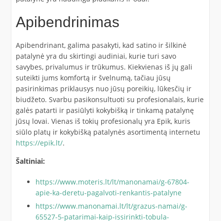
Apibendrinimas
Apibendrinant, galima pasakyti, kad satino ir šilkinė
patalynė yra du skirtingi audiniai, kurie turi savo
savybes, privalumus ir trūkumus. Kiekvienas iš jų gali
suteikti jums komfortą ir švelnumą, tačiau jūsų
pasirinkimas priklausys nuo jūsų poreikių, lūkesčių ir
biudžeto. Svarbu pasikonsultuoti su profesionalais, kurie
galės patarti ir pasiūlyti kokybišką ir tinkamą patalynę
jūsų lovai. Vienas iš tokių profesionalų yra Epik, kuris
siūlo platų ir kokybišką patalynės asortimentą internetu
https://epik.lt/
.
Šaltiniai:
https://www.moteris.lt/lt/manonamai/g-67804-
apie-ka-deretu-pagalvoti-renkantis-patalyne
https://www.manonamai.lt/lt/grazus-namai/g-
65527-5-patarimai-kaip-issirinkti-tobula-