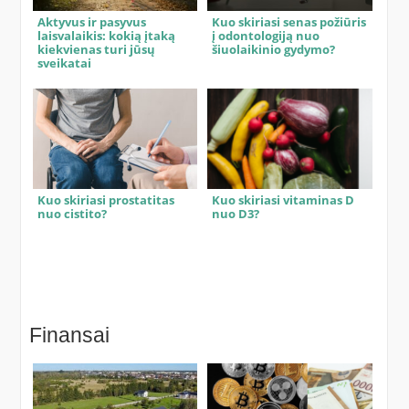
Aktyvus ir pasyvus
Kuo skiriasi senas požiūris
laisvalaikis: kokią įtaką
į odontologiją nuo
kiekvienas turi jūsų
šiuolaikinio gydymo?
sveikatai
Kuo skiriasi prostatitas
Kuo skiriasi vitaminas D
nuo cistito?
nuo D3?
Finansai