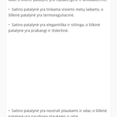
• Satino patalynė yra tinkama visiems metų laikams, o
šilkinė patalynė yra termoreguliacinė.
• Satino patalynė yra elegantiška ir stilinga, o šilkinė
patalynė yra prabangi ir išskirtinė.
• Satino patalynė yra neutrali plaukams ir odai, o šilkinė
patalynė yra naudinga plaukams ir odai.