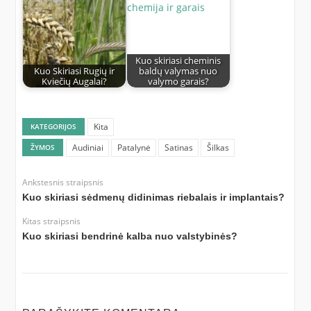
Kuo skiriasi cheminis
Kuo Skiriasi Rugių ir
baldų valymas nuo
Kviečių Augalai?
valymo garais?
Kita
KATEGORIJOS
Audiniai
Patalynė
Satinas
Šilkas
ŽYMOS
Ankstesnis straipsnis
Kuo skiriasi sėdmenų didinimas riebalais ir implantais?
Kitas straipsnis
Kuo skiriasi bendrinė kalba nuo valstybinės?