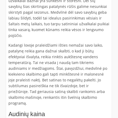
užvalkalai dažnai yra sunkesni ir storesni. Dėl šių
savybių šias skirtingas patalynės rūšis galime nesunkiai
skirstyti pagal sezonus. Medvilnė dėl savo savybių geba
labiau šildyti, todėl tai idealus pasirinkimas vėsiais ir
šaltais metų laikais, tuo tarpu satininiai užvalkalai puikiai
tinka vasarą, kuomet kūnams reikia vėsos ir lengvumo
pojūčio.
Kadangi lovoje praleidžiami išties nemažai savo laiko,
patalynę reikia gana dažnai skalbti, o kad ji būtų
efektyviai išvalyta, reikia rinktis aukštesnę vandens
temperatūrą. Tai ne visada į naudą tam tikriems
audiniams ir medžiagoms. Štai, pavyzdžiui, medvilnė po
kiekvieno skalbimo gali tapti minkštesnė ir malonesnė
joje praleisti naktį. Bet satinas to negalėtų pakelti. Jo
subtilumas pasireiškia ne tik išvaizdoje, bet ir
priežiūroje. Tad geriausia satiną skalbti rankomis arba
skalbimo mašinoje, renkantis itin švelnią skalbimo
programą.
Audinių kaina