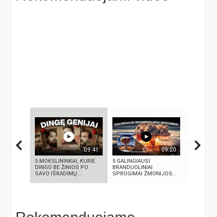
09:41
09:20
5 MOKSLININKAI, KURIE
5 GALINGIAUSI
Vilniaus s
DINGO BE ŽINIOS PO
BRANDUOLINIAI
SAVO IŠRADIMŲ:...
SPROGIMAI ŽMONIJOS...