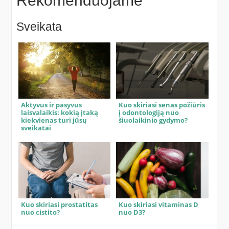
Rekomenduojame
Sveikata
Aktyvus ir pasyvus
Kuo skiriasi senas požiūris
laisvalaikis: kokią įtaką
į odontologiją nuo
kiekvienas turi jūsų
šiuolaikinio gydymo?
sveikatai
Kuo skiriasi prostatitas
Kuo skiriasi vitaminas D
nuo cistito?
nuo D3?