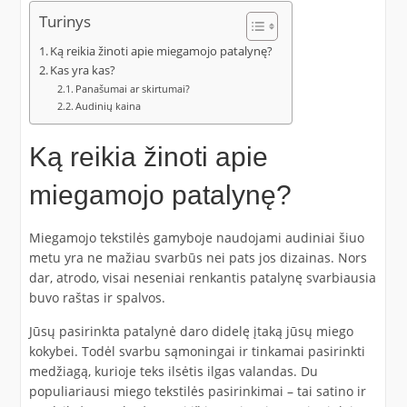
Turinys
Ką reikia žinoti apie miegamojo patalynę?
Kas yra kas?
Panašumai ar skirtumai?
Audinių kaina
Ką reikia žinoti apie
miegamojo patalynę?
Miegamojo tekstilės gamyboje naudojami audiniai šiuo
metu yra ne mažiau svarbūs nei pats jos dizainas. Nors
dar, atrodo, visai neseniai renkantis patalynę svarbiausia
buvo raštas ir spalvos.
Jūsų pasirinkta patalynė daro didelę įtaką jūsų miego
kokybei. Todėl svarbu sąmoningai ir tinkamai pasirinkti
medžiagą, kurioje teks ilsėtis ilgas valandas. Du
populiariausi miego tekstilės pasirinkimai – tai satino ir