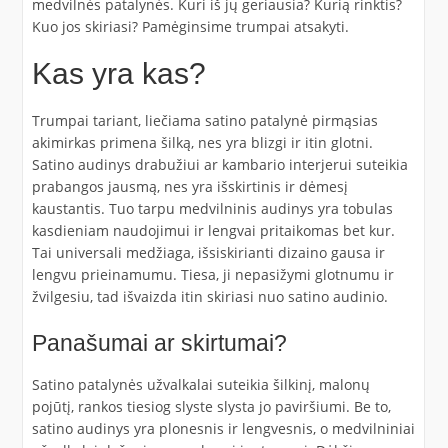
medvilnės patalynės. Kuri iš jų geriausia? Kurią rinktis?
Kuo jos skiriasi? Pamėginsime trumpai atsakyti.
Kas yra kas?
Trumpai tariant, liečiama satino patalynė pirmąsias
akimirkas primena šilką, nes yra blizgi ir itin glotni.
Satino audinys drabužiui ar kambario interjerui suteikia
prabangos jausmą, nes yra išskirtinis ir dėmesį
kaustantis. Tuo tarpu medvilninis audinys yra tobulas
kasdieniam naudojimui ir lengvai pritaikomas bet kur.
Tai universali medžiaga, išsiskirianti dizaino gausa ir
lengvu prieinamumu. Tiesa, ji nepasižymi glotnumu ir
žvilgesiu, tad išvaizda itin skiriasi nuo satino audinio.
Panašumai ar skirtumai?
Satino patalynės užvalkalai suteikia šilkinį, malonų
pojūtį, rankos tiesiog slyste slysta jo paviršiumi. Be to,
satino audinys yra plonesnis ir lengvesnis, o medvilniniai