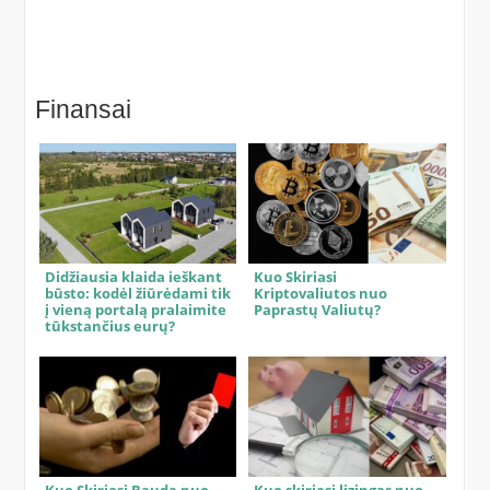
Finansai
Didžiausia klaida ieškant
Kuo Skiriasi
būsto: kodėl žiūrėdami tik
Kriptovaliutos nuo
į vieną portalą pralaimite
Paprastų Valiutų?
tūkstančius eurų?