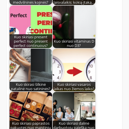
medvilninės kojinės?
laisvalaikis: kokią įtaką…
Kuo skiriasi present
perfect nuo present
Kuo skiriasi vitaminas D
perfect continuous?
nuo D3?
Kuo skirasi šilkinė
Kuo skiriasi vasaros
patalinė nuo satininės?
laikas nuo žiemos laiko?
Kuo skiriasi paprastos
Kuo skiriasi dalinė
pakuotės nuo maistinių
darbuotojų paieška nuo