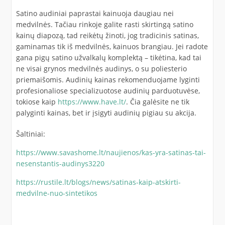
Satino audiniai paprastai kainuoja daugiau nei
medvilnės. Tačiau rinkoje galite rasti skirtingą satino
kainų diapozą, tad reikėtų žinoti, jog tradicinis satinas,
gaminamas tik iš medvilnės, kainuos brangiau. Jei radote
gana pigų satino užvalkalų komplektą – tikėtina, kad tai
ne visai grynos medvilnės audinys, o su poliesterio
priemaišomis. Audinių kainas rekomenduojame lyginti
profesionaliose specializuotose audinių parduotuvėse,
tokiose kaip
https://www.have.lt/
. Čia galėsite ne tik
palyginti kainas, bet ir įsigyti audinių pigiau su akcija.
Šaltiniai:
https://www.savashome.lt/naujienos/kas-yra-satinas-tai-
nesenstantis-audinys3220
https://rustile.lt/blogs/news/satinas-kaip-atskirti-
medvilne-nuo-sintetikos