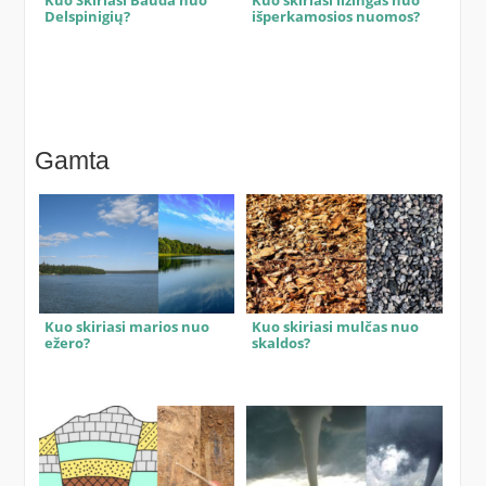
Kuo Skiriasi Bauda nuo
Kuo skiriasi lizingas nuo
Delspinigių?
išperkamosios nuomos?
Gamta
Kuo skiriasi marios nuo
Kuo skiriasi mulčas nuo
ežero?
skaldos?