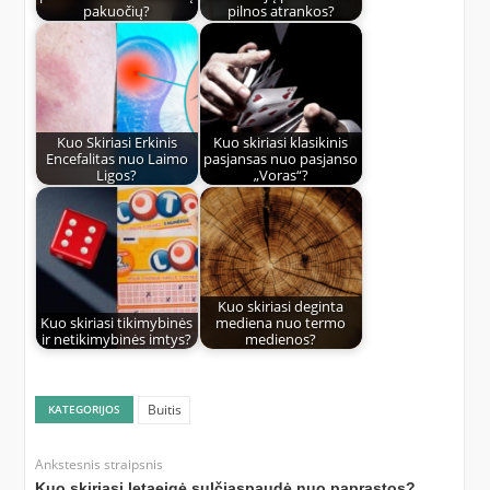
pakuočių?
pilnos atrankos?
Kuo Skiriasi Erkinis
Kuo skiriasi klasikinis
Encefalitas nuo Laimo
pasjansas nuo pasjanso
Ligos?
„Voras“?
Kuo skiriasi deginta
Kuo skiriasi tikimybinės
mediena nuo termo
ir netikimybinės imtys?
medienos?
Buitis
KATEGORIJOS
Ankstesnis straipsnis
Kuo skiriasi letaeigė sulčiaspaudė nuo paprastos?