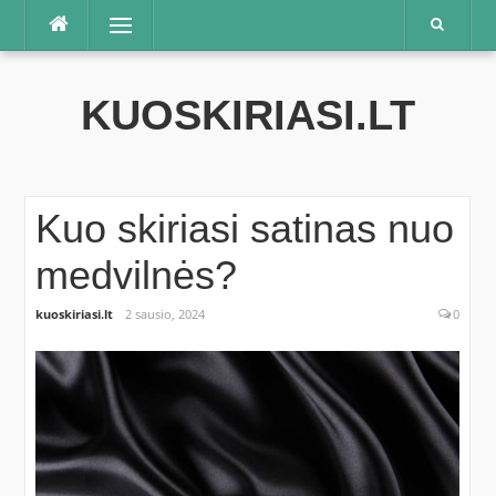
Praleisti
Meniu
KUOSKIRIASI.LT
Kuo skiriasi satinas nuo
medvilnės?
kuoskiriasi.lt
2 sausio, 2024
0