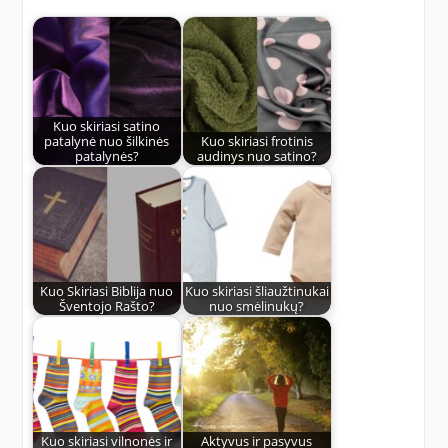
Kuo skiriasi satino
patalynė nuo šilkinės
Kuo skiriasi frotinis
patalynės?
audinys nuo satino?
Kuo Skiriasi Biblija nuo
Kuo skiriasi šliaužtinukai
Šventojo Rašto?
nuo smėlinukų?
Kuo skiriasi vilnonės ir
Aktyvus ir pasyvus