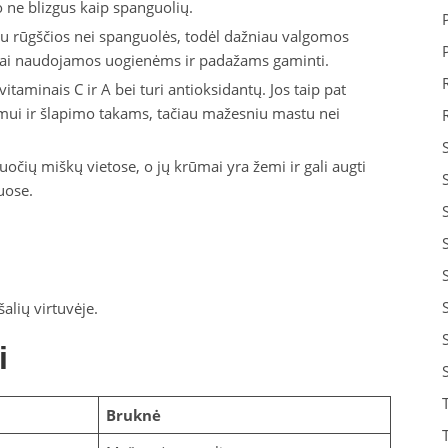
o ne blizgus kaip spanguolių.
au rūgščios nei spanguolės, todėl dažniau valgomos
ačiai naudojamos uogienėms ir padažams gaminti.
itaminais C ir A bei turi antioksidantų. Jos taip pat
imui ir šlapimo takams, tačiau mažesniu mastu nei
očių miškų vietose, o jų krūmai yra žemi ir gali augti
uose.
alių virtuvėje.
i
Bruknė