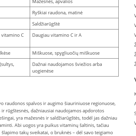
Mažesnės, apvalios
Ryškiai raudona, matinė
Saldžiarūgštė
 vitamino C
Daugiau vitamino C ir A
lkėse
Miškuose, spygliuočių miškuose
sultys,
Dažnai naudojamos šviežios arba
uogienėse
vo raudonos spalvos ir augimo šiauriniuose regionuose,
s ir rūgštesnės, dažniausiai naudojamos apdorotos
šingai, yra mažesnės ir saldžiarūgštės, todėl jas dažniau
nti. Abi uogos yra puikus vitaminų šaltinis, tačiau
šlapimo takų sveikatai, o bruknės – dėl savo teigiamo