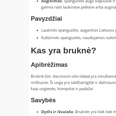
Auginimas
: Spanguolės auga šlapiuose ir
galima rasti laukinėse pelkėse arba augina
Pavyzdžiai
Laukinės spanguolės, augančios Lietuvos 
Kultūrinės spanguolės, naudojamos sulti
Kas yra bruknė?
Apibrėžimas
Bruknė (lot.
Vaccinium vitis-idaea
) yra smulkesn
miškuose. Ši uoga yra saldžiarūgštė ir dažniaus
kaip uogienės, kompotai ir padažai.
Savybės
Dydis ir išvaizda
: Bruknės yra šiek tiek 