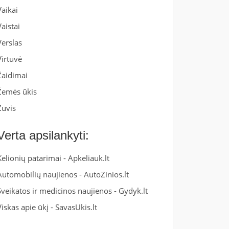
Vaikai
Vaistai
Verslas
Virtuvė
Žaidimai
Žemės ūkis
Žuvis
Verta apsilankyti:
Kelionių patarimai -
Apkeliauk.lt
Automobilių naujienos -
AutoZinios.lt
Sveikatos ir medicinos naujienos -
Gydyk.lt
Viskas apie ūkį -
SavasUkis.lt