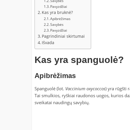
Savybės
Pavyzdžiai
Kas yra bruknė?
Apibrėžimas
Savybės
Pavyzdžiai
Pagrindiniai skirtumai
Išvada
Kas yra spanguolė?
Apibrėžimas
Spanguolė (lot.
Vaccinium oxycoccos
) yra rūgšti
Tai smulkios, ryškiai raudonos uogos, kurios da
sveikatai naudingų savybių.