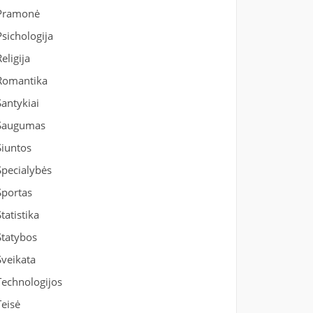
Pramonė
Psichologija
Religija
Romantika
Santykiai
Saugumas
Siuntos
Specialybės
Sportas
Statistika
Statybos
Sveikata
Technologijos
Teisė