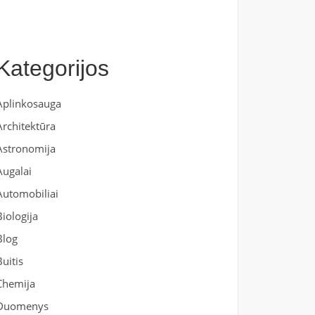
Kategorijos
Aplinkosauga
Architektūra
Astronomija
Augalai
Automobiliai
Biologija
Blog
Buitis
Chemija
Duomenys