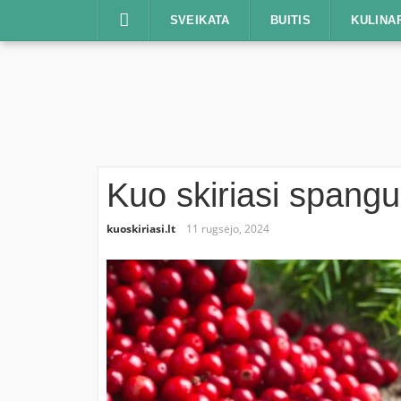
Praleisti
SVEIKATA
BUITIS
KULINA
Kuo skiriasi spang
kuoskiriasi.lt
11 rugsėjo, 2024