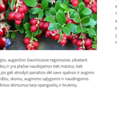
os, augančios šiauriniuose regionuose, įskaitant
ių ir yra plačiai naudojamos tiek maistui, tiek
jos gali atrodyti panašios dėl savo spalvos ir augimo
dydžiu, skoniu, auginimo sąlygomis ir naudingomis
inius skirtumus tarp spanguolių ir bruknių.