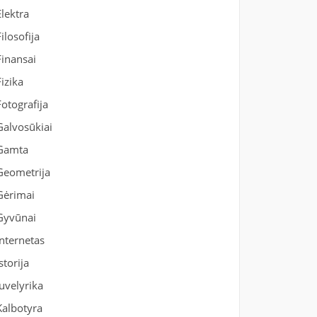
Elektra
Filosofija
Finansai
Fizika
Fotografija
Galvosūkiai
Gamta
Geometrija
Gėrimai
Gyvūnai
Internetas
Istorija
Juvelyrika
Kalbotyra