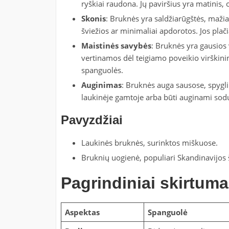
ryškiai raudona. Jų paviršius yra matinis, 
Skonis
: Bruknės yra saldžiarūgštės, maži
šviežios ar minimaliai apdorotos. Jos pl
Maistinės savybės
: Bruknės yra gausios v
vertinamos dėl teigiamo poveikio virškin
spanguolės.
Auginimas
: Bruknės auga sausose, spygliu
laukinėje gamtoje arba būti auginami sod
Pavyzdžiai
Laukinės bruknės, surinktos miškuose.
Bruknių uogienė, populiari Skandinavijos š
Pagrindiniai skirtuma
Aspektas
Spanguolė