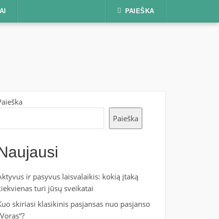
AI
PAIEŠKA
Paieška
Paieška
Naujausi
Aktyvus ir pasyvus laisvalaikis: kokią įtaką
kiekvienas turi jūsų sveikatai
Kuo skiriasi klasikinis pasjansas nuo pasjanso
„Voras“?