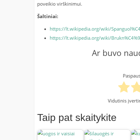
poveikio virškinimui.
Šaltiniai:
https://lt.wikipedia.org/wiki/Spanguol%
https://lt.wikipedia.org/wiki/Brukn%C4%
Ar buvo naud
Paspausk
Vidutinis įver
Taip pat skaitykite