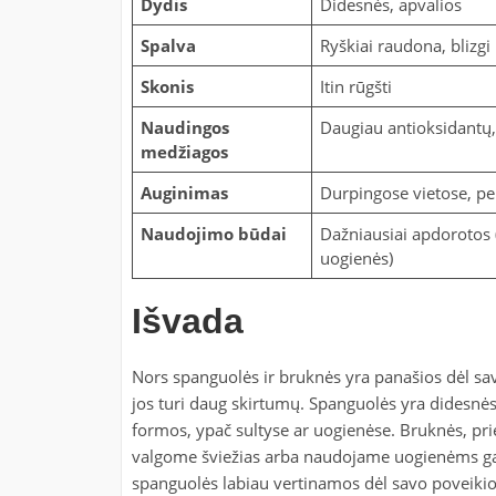
Dydis
Didesnės, apvalios
Spalva
Ryškiai raudona, blizgi
Skonis
Itin rūgšti
Naudingos
Daugiau antioksidantų,
medžiagos
Auginimas
Durpingose vietose, pe
Naudojimo būdai
Dažniausiai apdorotos (
uogienės)
Išvada
Nors spanguolės ir bruknės yra panašios dėl sa
jos turi daug skirtumų. Spanguolės yra didesnė
formos, ypač sultyse ar uogienėse. Bruknės, prie
valgome šviežias arba naudojame uogienėms gami
spanguolės labiau vertinamos dėl savo poveikio 