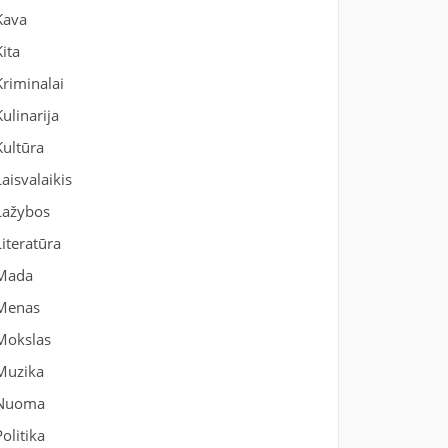
Kava
Kita
Kriminalai
Kulinarija
Kultūra
Laisvalaikis
Lažybos
Literatūra
Mada
Menas
Mokslas
Muzika
Nuoma
Politika