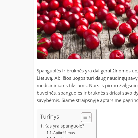
Spanguolės ir bruknės yra dvi gerai žinomos uog
Lietuvą. Abi šios uogos turi daug naudingų savyb
medicininiams tikslams. Nors iš pirmo žvilgsnio 
buveinės, spanguolės ir bruknės skiriasi savo 
savybėmis. Šiame straipsnyje aptarsime pagrind
Turinys
Kas yra spanguolė?
Apibrėžimas