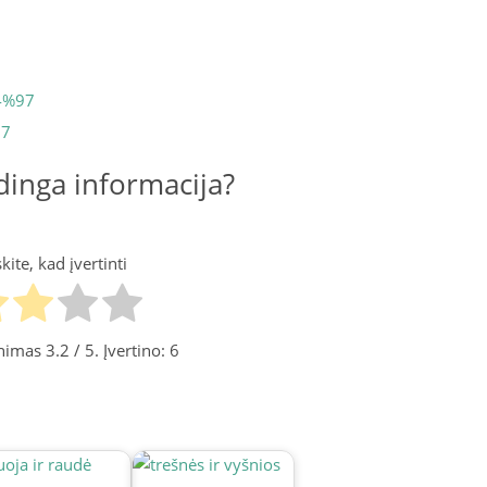
C4%97
97
inga informacija?
ite, kad įvertinti
tinimas
3.2
/ 5. Įvertino:
6