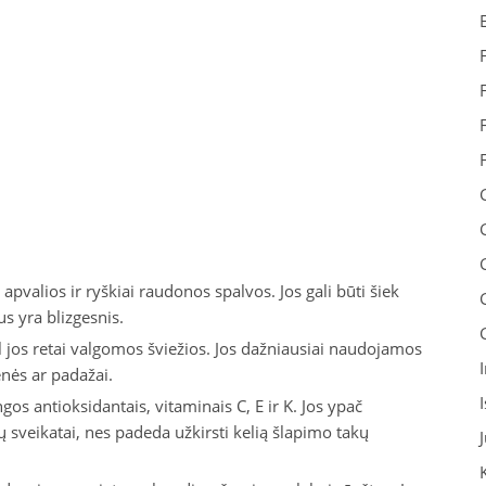
apvalios ir ryškiai raudonos spalvos. Jos gali būti šiek
us yra blizgesnis.
ėl jos retai valgomos šviežios. Jos dažniausiai naudojamos
nės ar padažai.
gos antioksidantais, vitaminais C, E ir K. Jos ypač
 sveikatai, nes padeda užkirsti kelią šlapimo takų