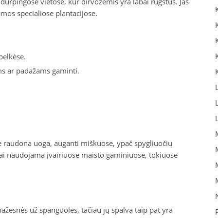
 durpingose vietose, kur dirvožemis yra labai rūgštus. Jas
mos specialiose plantacijose.
pelkėse.
ms ar padažams gaminti.
ė raudona uoga, auganti miškuose, ypač spygliuočių
iai naudojama įvairiuose maisto gaminiuose, tokiuose
mažesnės už spanguoles, tačiau jų spalva taip pat yra