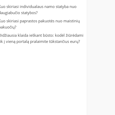
Kuo skiriasi individualaus namo statyba nuo
daugiabučio statybos?
Kuo skiriasi paprastos pakuotės nuo maistinių
pakuočių?
Didžiausia klaida ieškant būsto: kodėl žiūrėdami
tik į vieną portalą pralaimite tūkstančius eurų?