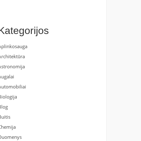
Kategorijos
Aplinkosauga
Architektūra
Astronomija
Augalai
Automobiliai
Biologija
Blog
Buitis
Chemija
Duomenys