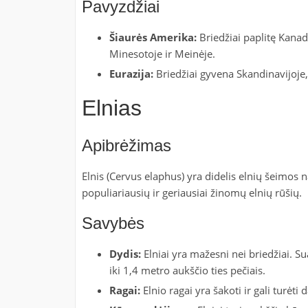
Pavyzdžiai
Šiaurės Amerika:
Briedžiai paplitę Kanado
Minesotoje ir Meinėje.
Eurazija:
Briedžiai gyvena Skandinavijoje, 
Elnias
Apibrėžimas
Elnis (Cervus elaphus) yra didelis elnių šeimos na
populiariausių ir geriausiai žinomų elnių rūšių.
Savybės
Dydis:
Elniai yra mažesni nei briedžiai. Su
iki 1,4 metro aukščio ties pečiais.
Ragai:
Elnio ragai yra šakoti ir gali turėti 