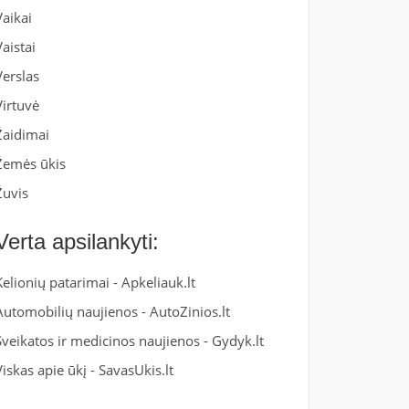
Vaikai
Vaistai
Verslas
Virtuvė
Žaidimai
Žemės ūkis
Žuvis
Verta apsilankyti:
Kelionių patarimai -
Apkeliauk.lt
Automobilių naujienos -
AutoZinios.lt
Sveikatos ir medicinos naujienos -
Gydyk.lt
Viskas apie ūkį -
SavasUkis.lt