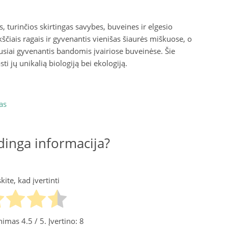
s, turinčios skirtingas savybes, buveines ir elgesio
ščiais ragais ir gyvenantis vienišas šiaurės miškuose, o
ausiai gyvenantis bandomis įvairiose buveinėse. Šie
i jų unikalią biologiją bei ekologiją.
as
inga informacija?
ite, kad įvertinti
tinimas
4.5
/ 5. Įvertino:
8