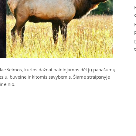
rvidae šeimos, kurios dažnai painiojamos dėl jų panašumų.
gesiu, buveine ir kitomis savybėmis. Šiame straipsnyje
r elnio.