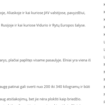
je, Aliaskoje ir kai kuriose JAV valstijose, pavyzdžiui,
Rusijoje ir kai kuriose Vidurio ir Rytų Europos šalyse.
rys, plačiai paplitęs visame pasaulyje. Elniai yra viena iš
augę patinai gali sverti nuo 200 iki 340 kilogramų ir būti
daug atsišakojimų, bet jie nėra plokšti kaip briedžio.