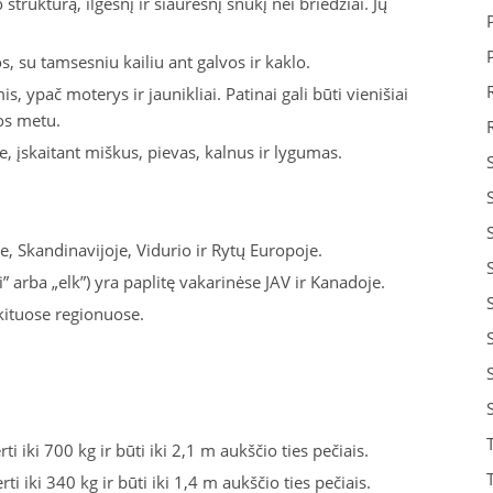
 struktūrą, ilgesnį ir siauresnį snukį nei briedžiai. Jų
, su tamsesniu kailiu ant galvos ir kaklo.
 ypač moterys ir jaunikliai. Patinai gali būti vienišiai
os metu.
, įskaitant miškus, pievas, kalnus ir lygumas.
je, Skandinavijoje, Vidurio ir Rytų Europoje.
” arba „elk”) yra paplitę vakarinėse JAV ir Kanadoje.
 kituose regionuose.
rti iki 700 kg ir būti iki 2,1 m aukščio ties pečiais.
ti iki 340 kg ir būti iki 1,4 m aukščio ties pečiais.