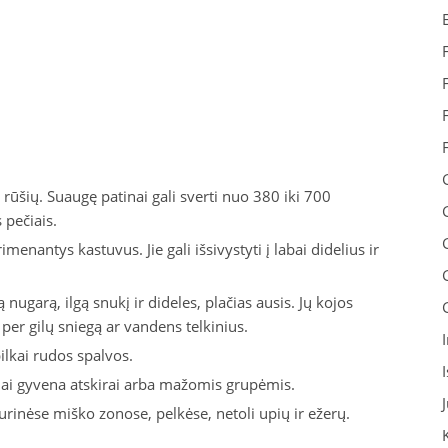
ų rūšių. Suaugę patinai gali sverti nuo 380 iki 700
 pečiais.
rimenantys kastuvus. Jie gali išsivystyti į labai didelius ir
ą nugarą, ilgą snukį ir dideles, plačias ausis. Jų kojos
 per gilų sniegą ar vandens telkinius.
ilkai rudos spalvos.
usiai gyvena atskirai arba mažomis grupėmis.
urinėse miško zonose, pelkėse, netoli upių ir ežerų.