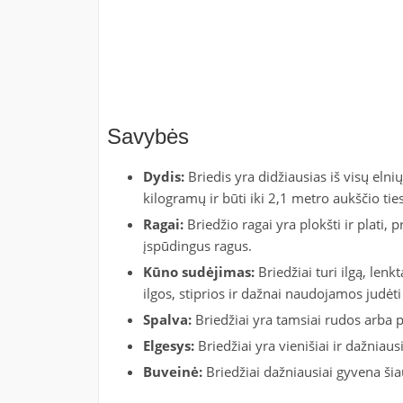
Savybės
Dydis:
Briedis yra didžiausias iš visų elni
kilogramų ir būti iki 2,1 metro aukščio ties
Ragai:
Briedžio ragai yra plokšti ir plati, p
įspūdingus ragus.
Kūno sudėjimas:
Briedžiai turi ilgą, lenkt
ilgos, stiprios ir dažnai naudojamos judėti
Spalva:
Briedžiai yra tamsiai rudos arba p
Elgesys:
Briedžiai yra vienišiai ir dažnia
Buveinė:
Briedžiai dažniausiai gyvena šia