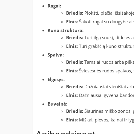
Ragai:
Briedis:
Plokšti, plačiai išsišako
Elnis:
Šakoti ragai su daugybe at
Kūno struktūra:
Briedis:
Turi ilgą snukį, dideles a
Elnis:
Turi grakščią kūno struktūr
Spalva:
Briedis:
Tamsiai rudos arba pilka
Elnis:
Šviesesnės rudos spalvos, s
Elgesys:
Briedis:
Dažniausiai vienišiai ar
Elnis:
Dažniausiai gyvena bandomi
Buveinė:
Briedis:
Šiaurinės miško zonos, pe
Elnis:
Miškai, pievos, kalnai ir l