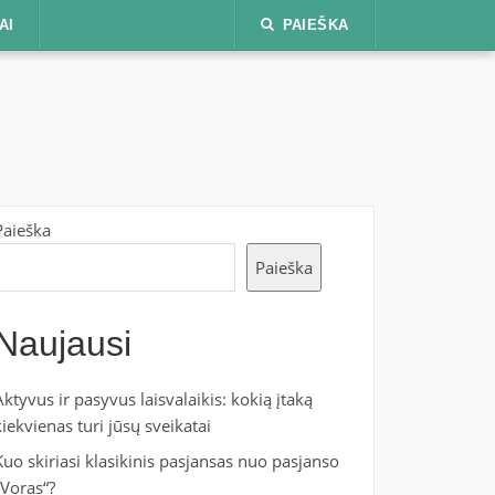
AI
PAIEŠKA
Paieška
Paieška
Naujausi
Aktyvus ir pasyvus laisvalaikis: kokią įtaką
kiekvienas turi jūsų sveikatai
Kuo skiriasi klasikinis pasjansas nuo pasjanso
„Voras“?