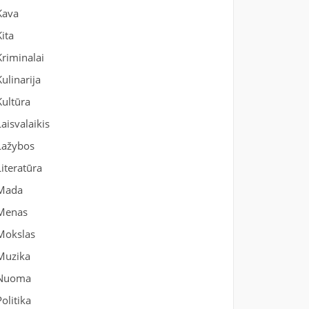
Kava
Kita
Kriminalai
Kulinarija
Kultūra
Laisvalaikis
Lažybos
Literatūra
Mada
Menas
Mokslas
Muzika
Nuoma
Politika