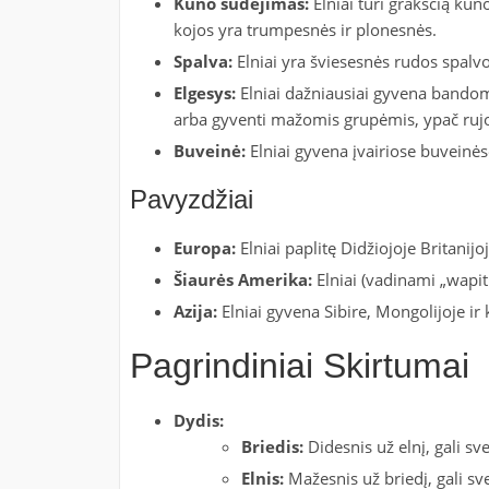
Kūno sudėjimas:
Elniai turi grakščią kūno
kojos yra trumpesnės ir plonesnės.
Spalva:
Elniai yra šviesesnės rudos spalvos
Elgesys:
Elniai dažniausiai gyvena bandomis,
arba gyventi mažomis grupėmis, ypač ruj
Buveinė:
Elniai gyvena įvairiose buveinėse
Pavyzdžiai
Europa:
Elniai paplitę Didžiojoje Britanijo
Šiaurės Amerika:
Elniai (vadinami „wapiti
Azija:
Elniai gyvena Sibire, Mongolijoje ir
Pagrindiniai Skirtumai
Dydis:
Briedis:
Didesnis už elnį, gali sve
Elnis:
Mažesnis už briedį, gali sver