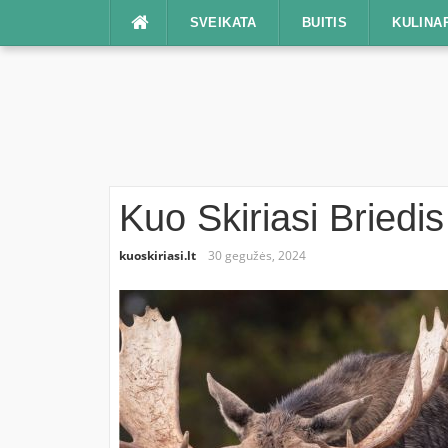
Praleisti
SVEIKATA
BUITIS
KULINA
Kuo Skiriasi Briedi
kuoskiriasi.lt
30 gegužės, 2024