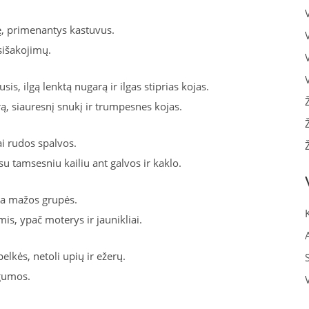
ję, primenantys kastuvus.
sišakojimų.
usis, ilgą lenktą nugarą ir ilgas stiprias kojas.
ą, siauresnį snukį ir trumpesnes kojas.
i rudos spalvos.
u tamsesniu kailiu ant galvos ir kaklo.
ba mažos grupės.
s, ypač moterys ir jaunikliai.
lkės, netoli upių ir ežerų.
ygumos.