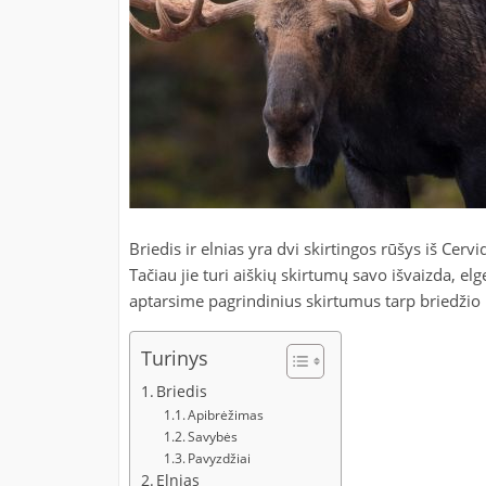
Briedis ir elnias yra dvi skirtingos rūšys iš Ce
Tačiau jie turi aiškių skirtumų savo išvaizda, el
aptarsime pagrindinius skirtumus tarp briedžio i
Turinys
Briedis
Apibrėžimas
Savybės
Pavyzdžiai
Elnias