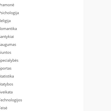
Pramonė
Psichologija
Religija
Romantika
Santykiai
Saugumas
Siuntos
Specialybės
Sportas
Statistika
Statybos
Sveikata
Technologijos
Teisė