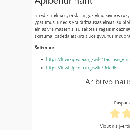
Apibendrinant
Briedis ir elnias yra skirtingos elnių šeimos rūšy
ypatumus. Briedis yra didžiausias elnias, su plok
elnias yra mažesnis, su šakotais ragais ir dažni
skirtumai padeda atskirti šiuos gyvūnus ir suprast
Šaltiniai:
https://lt.wikipedia.org/wiki/Taurusis_elni
https://lt.wikipedia.org/wiki/Briedis
Ar buvo naud
Paspausk
Vidutinis įver