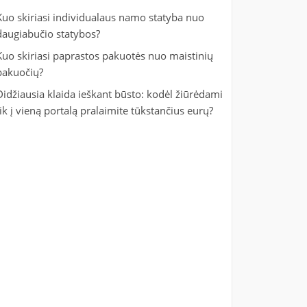
Kuo skiriasi individualaus namo statyba nuo
daugiabučio statybos?
Kuo skiriasi paprastos pakuotės nuo maistinių
pakuočių?
Didžiausia klaida ieškant būsto: kodėl žiūrėdami
tik į vieną portalą pralaimite tūkstančius eurų?