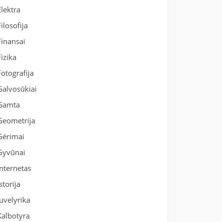
Elektra
Filosofija
Finansai
Fizika
Fotografija
Galvosūkiai
Gamta
Geometrija
Gėrimai
Gyvūnai
Internetas
Istorija
Juvelyrika
Kalbotyra