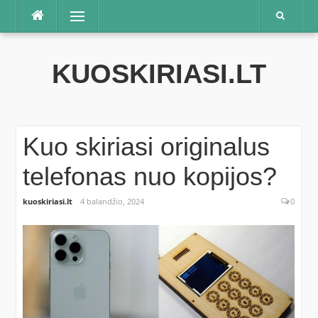
Praleisti
Meniu
KUOSKIRIASI.LT
Kuo skiriasi originalus
telefonas nuo kopijos?
kuoskiriasi.lt
4 balandžio, 2024
0