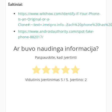
Šaltiniai:
https://www.wikihow.com/Identify-if-Your-Phone-
Is-an-Original-or-a-
Clone#:~:text=.imeipro.info.-,Each%20phone%20has
https://www.androidauthority.com/spot-fake-
phone-882017/
Ar buvo naudinga informacija?
Paspauskite, kad įvertinti
Vidutinis įvertinimas
5
/ 5. Įvertino:
2