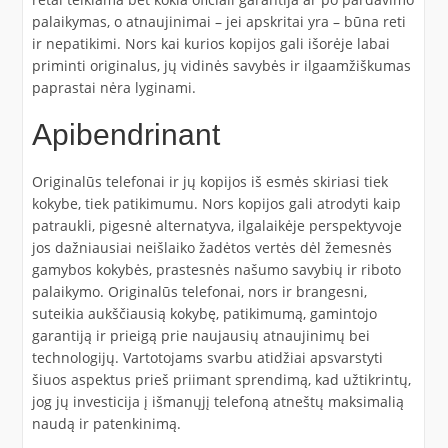
palaikymas, o atnaujinimai – jei apskritai yra – būna reti
ir nepatikimi. Nors kai kurios kopijos gali išorėje labai
priminti originalus, jų vidinės savybės ir ilgaamžiškumas
paprastai nėra lyginami.
Apibendrinant
Originalūs telefonai ir jų kopijos iš esmės skiriasi tiek
kokybe, tiek patikimumu. Nors kopijos gali atrodyti kaip
patraukli, pigesnė alternatyva, ilgalaikėje perspektyvoje
jos dažniausiai neišlaiko žadėtos vertės dėl žemesnės
gamybos kokybės, prastesnės našumo savybių ir riboto
palaikymo. Originalūs telefonai, nors ir brangesni,
suteikia aukščiausią kokybę, patikimumą, gamintojo
garantiją ir prieigą prie naujausių atnaujinimų bei
technologijų. Vartotojams svarbu atidžiai apsvarstyti
šiuos aspektus prieš priimant sprendimą, kad užtikrintų,
jog jų investicija į išmanųjį telefoną atneštų maksimalią
naudą ir patenkinimą.