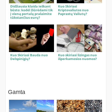
Didžiausia klaida ieškant
Kuo Skiriasi
būsto: kodėl žiūrėdami tik
Kriptovaliutos nuo
į vieną portalą pralaimite
Paprastų Valiutų?
tūkstančius eurų?
Kuo Skiriasi Bauda nuo
Kuo skiriasi lizingas nuo
Delspinigių?
išperkamosios nuomos?
Gamta