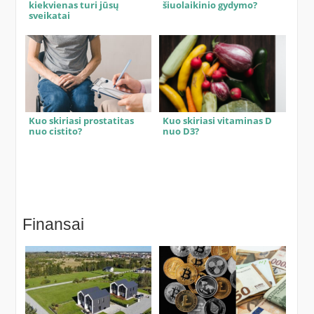
kiekvienas turi jūsų
šiuolaikinio gydymo?
sveikatai
Kuo skiriasi prostatitas
Kuo skiriasi vitaminas D
nuo cistito?
nuo D3?
Finansai