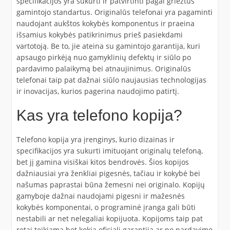
specifikacijos yra sukurti ir patvirtinti pagal griežtus
gamintojo standartus. Originalūs telefonai yra pagaminti
naudojant aukštos kokybės komponentus ir praeina
išsamius kokybės patikrinimus prieš pasiekdami
vartotoją. Be to, jie ateina su gamintojo garantija, kuri
apsaugo pirkėją nuo gamyklinių defektų ir siūlo po
pardavimo palaikymą bei atnaujinimus. Originalūs
telefonai taip pat dažnai siūlo naujausias technologijas
ir inovacijas, kurios pagerina naudojimo patirtį.
Kas yra telefono kopija?
Telefono kopija yra įrenginys, kurio dizainas ir
specifikacijos yra sukurti imituojant originalų telefoną,
bet jį gamina visiškai kitos bendrovės. Šios kopijos
dažniausiai yra ženkliai pigesnės, tačiau ir kokybė bei
našumas paprastai būna žemesni nei originalo. Kopijų
gamyboje dažnai naudojami pigesni ir mažesnės
kokybės komponentai, o programinė įranga gali būti
nestabili ar net nelegaliai kopijuota. Kopijoms taip pat
retai teikiama bet kokia oficiali garantija ar po pardavimo