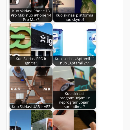
Kuo skiriasi iPhone 13
Pro Max nuo iPhone 14
Kuo skiriasi platforma
Pro Max?
nuo skydo?
Kuo Skiriasi ESO ir
Kuo skiriasi „Aptamil 1“
Ignitis?
nuo „Aptamil 2“?
Kuo skiriasi
programuojami ir
neprogramuojami
Kuo Skiriasi UAB ir AB?
sprendimai?