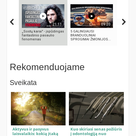
21:11
09:20
„Sostų karai" - įspūdingas
5 GALINGIAUSI
5 MOKSLIN
fantastinio pasaulio
BRANDUOLINIAI
DINGO BE 
fenomenas
SPROGIMAI ŽMONIJOS...
SAVO IŠRA
Rekomenduojame
Sveikata
Aktyvus ir pasyvus
Kuo skiriasi senas požiūris
laisvalaikis: kokią įtaką
į odontologiją nuo