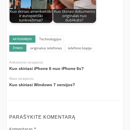
Kuo skiriasi amerikietiški
Kuo Skiriasi dokumento
ir europietiški
originalas nuo
sunkvežimiai?
dublikato?
Technologijos
KATEGORIJOS
originalus telefonas
telefono kopija
ŽYMOS
Ankstesnis straipsnis
Kuo skiriasi iPhone 6 nuo iPhone 6s?
Kitas straipsnis
Kuo skiriasi Windows 7 versijos?
PARAŠYKITE KOMENTARĄ
Komentaras
*