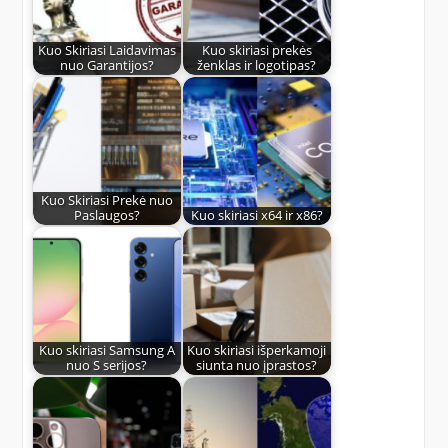
Kuo Skiriasi Laidavimas
Kuo skiriasi prekės
nuo Garantijos?
ženklas ir logotipas?
Kuo Skiriasi Prekė nuo
Paslaugos?
Kuo skiriasi x64 ir x86?
Kuo skiriasi Samsung A
Kuo skiriasi išperkamoji
nuo S serijos?
siunta nuo įprastos?