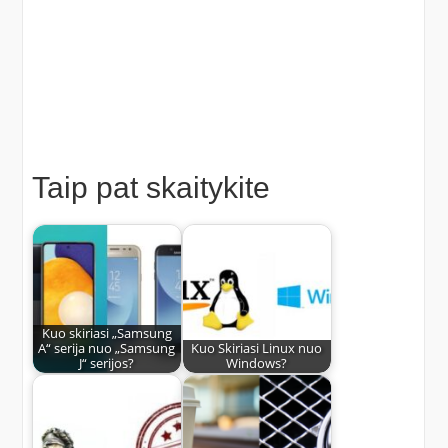
Taip pat skaitykite
Kuo skiriasi „Samsung
A“ serija nuo „Samsung
Kuo Skiriasi Linux nuo
J“ serijos?
Windows?