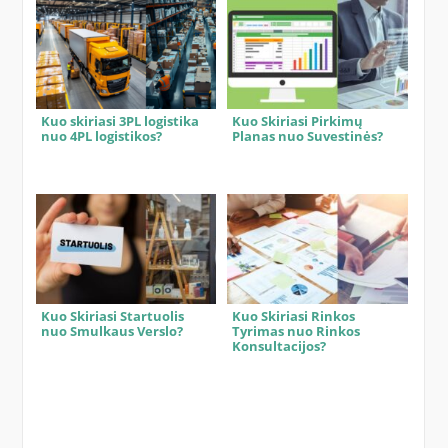
Kuo skiriasi 3PL logistika
Kuo Skiriasi Pirkimų
nuo 4PL logistikos?
Planas nuo Suvestinės?
Kuo Skiriasi Startuolis
Kuo Skiriasi Rinkos
nuo Smulkaus Verslo?
Tyrimas nuo Rinkos
Konsultacijos?