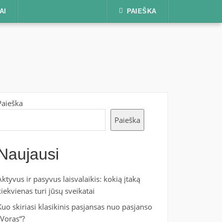
AI
PAIEŠKA
Paieška
Paieška
Naujausi
Aktyvus ir pasyvus laisvalaikis: kokią įtaką
kiekvienas turi jūsų sveikatai
Kuo skiriasi klasikinis pasjansas nuo pasjanso
„Voras“?