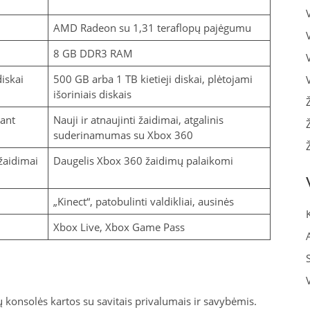
AMD Radeon su 1,31 teraflopų pajėgumu
8 GB DDR3 RAM
diskai
500 GB arba 1 TB kietieji diskai, plėtojami
išoriniais diskais
tant
Nauji ir atnaujinti žaidimai, atgalinis
suderinamumas su Xbox 360
 žaidimai
Daugelis Xbox 360 žaidimų palaikomi
„Kinect“, patobulinti valdikliai, ausinės
Xbox Live, Xbox Game Pass
 konsolės kartos su savitais privalumais ir savybėmis.