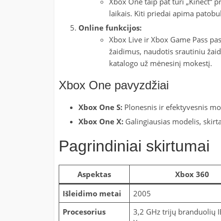
Xbox One taip pat turi „Kinect“ 
laikais. Kiti priedai apima patobul
Online funkcijos:
Xbox Live ir Xbox Game Pass pasla
žaidimus, naudotis srautiniu žaid
katalogo už mėnesinį mokestį.
Xbox One pavyzdžiai
Xbox One S:
Plonesnis ir efektyvesnis mo
Xbox One X:
Galingiausias modelis, skir
Pagrindiniai skirtumai
Aspektas
Xbox 360
Išleidimo metai
2005
Procesorius
3,2 GHz trijų branduolių 