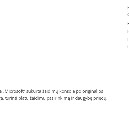
a „Microsoft“ sukurta žaidimų konsole po originalios
a, turinti platų žaidimų pasirinkimą ir daugybę priedų.