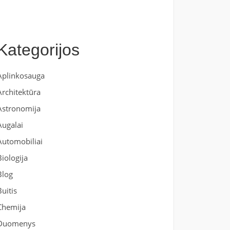
Kategorijos
Aplinkosauga
Architektūra
Astronomija
Augalai
Automobiliai
Biologija
Blog
Buitis
Chemija
Duomenys