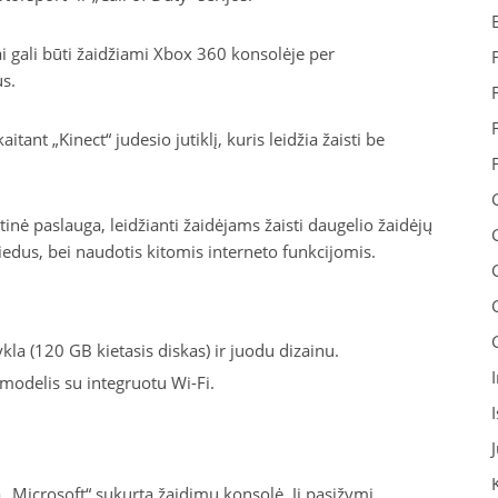
i gali būti žaidžiami Xbox 360 konsolėje per
s.
itant „Kinect“ judesio jutiklį, kuris leidžia žaisti be
tinė paslauga, leidžianti žaidėjams žaisti daugelio žaidėjų
riedus, bei naudotis kitomis interneto funkcijomis.
la (120 GB kietasis diskas) ir juodu dizainu.
modelis su integruotu Wi-Fi.
 „Microsoft“ sukurta žaidimų konsolė. Ji pasižymi