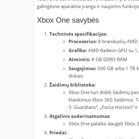
galingesne aparatine įranga ir naujomis funkcij
Xbox One savybės
Techninės specifikacijos:
Procesorius:
8 branduolių AMD J
Grafika:
AMD Radeon GPU su 1,3
Atmintis:
8 GB DDR3 RAM
Saugojimas:
500 GB arba 1 TB kiet
diskais
Žaidimų biblioteka:
Xbox One turi didelį žaidimų pasi
klasikinius Xbox 360 žaidimus. Ta
5: Guardians“, „Forza Horizon“ ir
Atgalinis suderinamumas:
Xbox One palaiko daugelį Xbox 
Priedai: