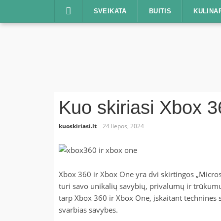
Praleisti
SVEIKATA
BUITIS
KULINA
Kuo skiriasi Xbox 
kuoskiriasi.lt
24 liepos, 2024
Xbox 360 ir Xbox One yra dvi skirtingos „Micros
turi savo unikalių savybių, privalumų ir trūkum
tarp Xbox 360 ir Xbox One, įskaitant technines sp
svarbias savybes.