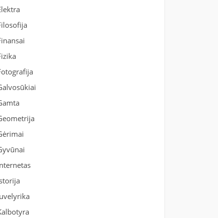
Elektra
Filosofija
Finansai
Fizika
Fotografija
Galvosūkiai
Gamta
Geometrija
Gėrimai
Gyvūnai
Internetas
Istorija
Juvelyrika
Kalbotyra