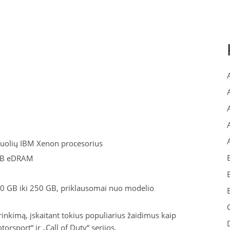
duolių IBM Xenon procesorius
MB eDRAM
 20 GB iki 250 GB, priklausomai nuo modelio
inkimą, įskaitant tokius populiarius žaidimus kaip
orsport“ ir „Call of Duty“ serijos.