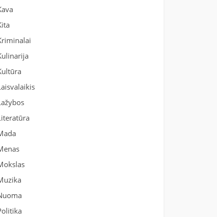
Kava
Kita
Kriminalai
Kulinarija
Kultūra
Laisvalaikis
Lažybos
Literatūra
Mada
Menas
Mokslas
Muzika
Nuoma
Politika