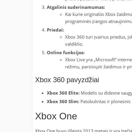
Atgalinis suderinamumas:
Kai kurie originalūs Xbox žaidima
programinės įrangos atnaujinimu
Priedai:
Xbox 360 turi įvairius priedus, įska
valdiklio.
Online funkcijos:
Xbox Live yra „Microsoft“ interne
režimu, parsisiųsti žaidimus ir p
Xbox 360 pavyzdžiai
Xbox 360 Elite:
Modelis su didesne saugyk
Xbox 360 Slim:
Patobulintas ir plonesnis 
Xbox One
Xbox One buvo išleista 2013 metais ir yra trečia