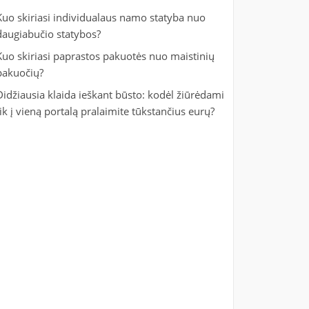
Kuo skiriasi individualaus namo statyba nuo
daugiabučio statybos?
Kuo skiriasi paprastos pakuotės nuo maistinių
pakuočių?
Didžiausia klaida ieškant būsto: kodėl žiūrėdami
tik į vieną portalą pralaimite tūkstančius eurų?