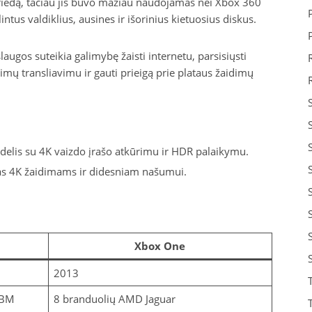
priedą, tačiau jis buvo mažiau naudojamas nei Xbox 360
intus valdiklius, ausines ir išorinius kietuosius diskus.
ugos suteikia galimybę žaisti internetu, parsisiųsti
imų transliavimu ir gauti prieigą prie plataus žaidimų
delis su 4K vaizdo įrašo atkūrimu ir HDR palaikymu.
tas 4K žaidimams ir didesniam našumui.
Xbox One
2013
IBM
8 branduolių AMD Jaguar