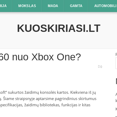
RIJA
MOKSLAS
MADA
GAMTA
AUTOMOBILI
KUOSKIRIASI.LT
360 nuo Xbox One?
0
oft“ sukurtos žaidimų konsolės kartos. Kiekviena iš jų
ų. Šiame straipsnyje aptarsime pagrindinius skirtumus
ecifikacijas, žaidimų bibliotekas, funkcijas ir kitas