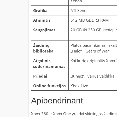
Xenon
Grafika
ATI Xenos
Atmintis
512 MB GDDR3 RAM
Saugojimas
20 GB iki 250 GB kietieji 
Žaidimų
Platus pasirinkimas, įskai
biblioteka
„Halo“, „Gears of War“
Atgalinis
Kai kurie originalūs Xbox
suderinamumas
Priedai
„Kinect“, įvairūs valdikliai
Online funkcijos
Xbox Live
Apibendrinant
Xbox 360 ir Xbox One yra dvi skirtingos žaidimų