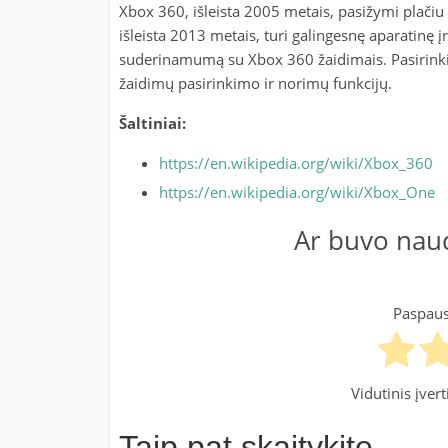
Xbox 360, išleista 2005 metais, pasižymi plačiu
išleista 2013 metais, turi galingesnę aparatinę į
suderinamumą su Xbox 360 žaidimais. Pasirinki
žaidimų pasirinkimo ir norimų funkcijų.
Šaltiniai:
https://en.wikipedia.org/wiki/Xbox_360
https://en.wikipedia.org/wiki/Xbox_One
Ar buvo naud
Paspausk
Vidutinis įver
Taip pat skaitykite