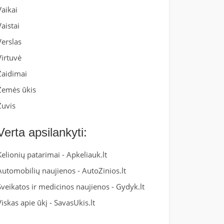
Vaikai
Vaistai
Verslas
Virtuvė
Žaidimai
Žemės ūkis
Žuvis
Verta apsilankyti:
Kelionių patarimai -
Apkeliauk.lt
Automobilių naujienos -
AutoZinios.lt
Sveikatos ir medicinos naujienos -
Gydyk.lt
Viskas apie ūkį -
SavasUkis.lt