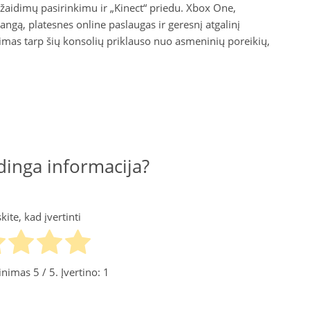
 žaidimų pasirinkimu ir „Kinect“ priedu. Xbox One,
rangą, platesnes online paslaugas ir geresnį atgalinį
mas tarp šių konsolių priklauso nuo asmeninių poreikių,
inga informacija?
ite, kad įvertinti
tinimas
5
/ 5. Įvertino:
1