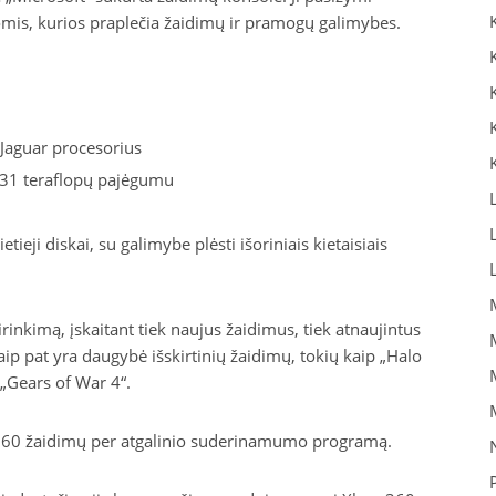
omis, kurios praplečia žaidimų ir pramogų galimybes.
aguar procesorius
1 teraflopų pajėgumu
ieji diskai, su galimybe plėsti išoriniais kietaisiais
rinkimą, įskaitant tiek naujus žaidimus, tiek atnaujintus
ip pat yra daugybė išskirtinių žaidimų, tokių kaip „Halo
 „Gears of War 4“.
360 žaidimų per atgalinio suderinamumo programą.