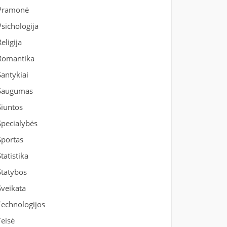
Pramonė
Psichologija
Religija
Romantika
Santykiai
Saugumas
Siuntos
Specialybės
Sportas
Statistika
Statybos
Sveikata
Technologijos
Teisė