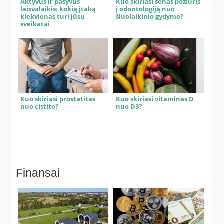
Aktyvus ir pasyvus
Kuo skiriasi senas požiūris
laisvalaikis: kokią įtaką
į odontologiją nuo
kiekvienas turi jūsų
šiuolaikinio gydymo?
sveikatai
Kuo skiriasi prostatitas
Kuo skiriasi vitaminas D
nuo cistito?
nuo D3?
Finansai