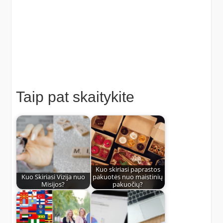
Taip pat skaitykite
Kuo skiriasi paprastos
Kuo Skiriasi Vizija nuo
pakuotės nuo maistinių
Misijos?
pakuočių?