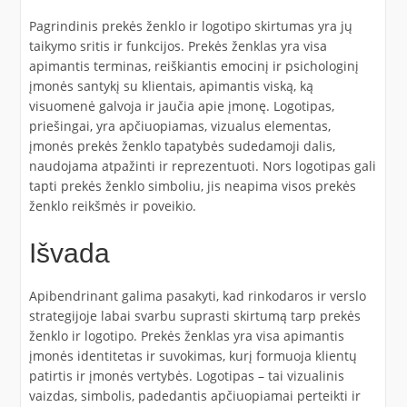
Pagrindinis prekės ženklo ir logotipo skirtumas yra jų
taikymo sritis ir funkcijos. Prekės ženklas yra visa
apimantis terminas, reiškiantis emocinį ir psichologinį
įmonės santykį su klientais, apimantis viską, ką
visuomenė galvoja ir jaučia apie įmonę. Logotipas,
priešingai, yra apčiuopiamas, vizualus elementas,
įmonės prekės ženklo tapatybės sudedamoji dalis,
naudojama atpažinti ir reprezentuoti. Nors logotipas gali
tapti prekės ženklo simboliu, jis neapima visos prekės
ženklo reikšmės ir poveikio.
Išvada
Apibendrinant galima pasakyti, kad rinkodaros ir verslo
strategijoje labai svarbu suprasti skirtumą tarp prekės
ženklo ir logotipo. Prekės ženklas yra visa apimantis
įmonės identitetas ir suvokimas, kurį formuoja klientų
patirtis ir įmonės vertybės. Logotipas – tai vizualinis
vaizdas, simbolis, padedantis apčiuopiamai perteikti ir