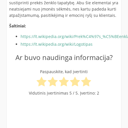
sustiprinti prekės ženklo tapatybę. Abu šie elementai yra
neatsiejami nuo įmonės sėkmės, nes kartu padeda kurti
atpažįstamumą, pasitikėjimą ir emocinį ryšį su klientais.
Šaltiniai:
https://lt.wikipedia.org/wiki/Prek%C4%97s_%C5%BEenkl
https://lt.wikipedia.org/wiki/Logotipas
Ar buvo naudinga informacija?
Paspauskite, kad įvertinti
Vidutinis įvertinimas
5
/ 5. Įvertino:
2