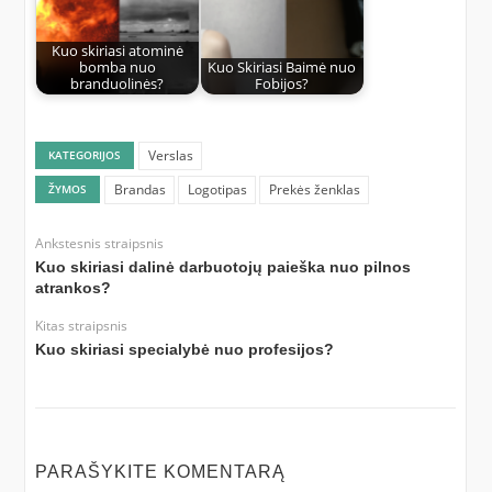
Kuo skiriasi atominė
bomba nuo
Kuo Skiriasi Baimė nuo
branduolinės?
Fobijos?
Verslas
KATEGORIJOS
Brandas
Logotipas
Prekės ženklas
ŽYMOS
Ankstesnis straipsnis
Kuo skiriasi dalinė darbuotojų paieška nuo pilnos
atrankos?
Kitas straipsnis
Kuo skiriasi specialybė nuo profesijos?
PARAŠYKITE KOMENTARĄ