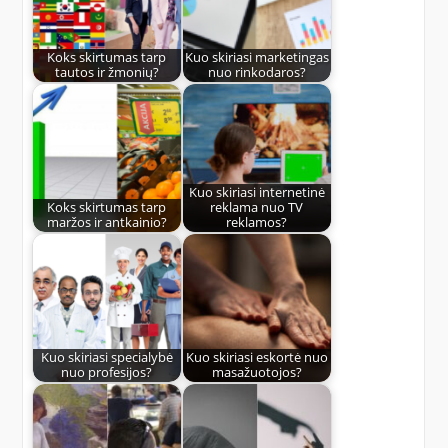
Koks skirtumas tarp
Kuo skiriasi marketingas
tautos ir žmonių?
nuo rinkodaros?
Kuo skiriasi internetinė
Koks skirtumas tarp
reklama nuo TV
maržos ir antkainio?
reklamos?
Kuo skiriasi specialybė
Kuo skiriasi eskortė nuo
nuo profesijos?
masažuotojos?