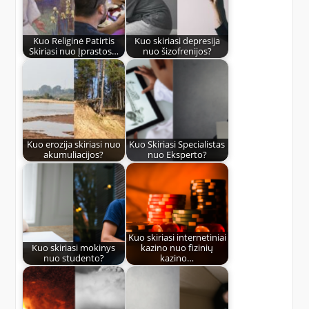
Kuo Religinė Patirtis
Kuo skiriasi depresija
Skiriasi nuo Įprastos…
nuo šizofrenijos?
Kuo erozija skiriasi nuo
Kuo Skiriasi Specialistas
akumuliacijos?
nuo Eksperto?
Kuo skiriasi internetiniai
Kuo skiriasi mokinys
kazino nuo fizinių
nuo studento?
kazino…