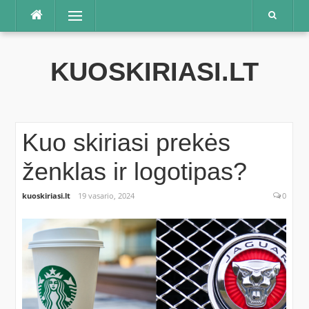
Praleisti
Meniu
KUOSKIRIASI.LT
Kuo skiriasi prekės
ženklas ir logotipas?
kuoskiriasi.lt
19 vasario, 2024
0