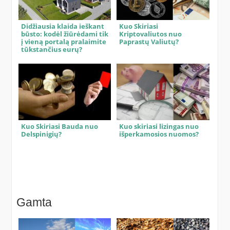
Didžiausia klaida ieškant
Kuo Skiriasi
būsto: kodėl žiūrėdami tik
Kriptovaliutos nuo
į vieną portalą pralaimite
Paprastų Valiutų?
tūkstančius eurų?
Kuo Skiriasi Bauda nuo
Kuo skiriasi lizingas nuo
Delspinigių?
išperkamosios nuomos?
Gamta