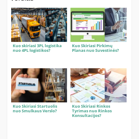
Kuo skiriasi 3PL logistika
Kuo Skiriasi Pirkimų
nuo 4PL logistikos?
Planas nuo Suvestinės?
Kuo Skiriasi Startuolis
Kuo Skiriasi Rinkos
nuo Smulkaus Verslo?
Tyrimas nuo Rinkos
Konsultacijos?