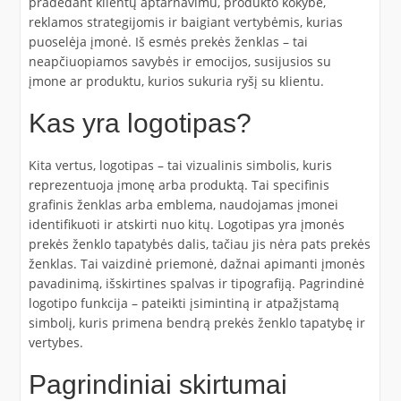
pradedant klientų aptarnavimu, produkto kokybe,
reklamos strategijomis ir baigiant vertybėmis, kurias
puoselėja įmonė. Iš esmės prekės ženklas – tai
neapčiuopiamos savybės ir emocijos, susijusios su
įmone ar produktu, kurios sukuria ryšį su klientu.
Kas yra logotipas?
Kita vertus, logotipas – tai vizualinis simbolis, kuris
reprezentuoja įmonę arba produktą. Tai specifinis
grafinis ženklas arba emblema, naudojamas įmonei
identifikuoti ir atskirti nuo kitų. Logotipas yra įmonės
prekės ženklo tapatybės dalis, tačiau jis nėra pats prekės
ženklas. Tai vaizdinė priemonė, dažnai apimanti įmonės
pavadinimą, išskirtines spalvas ir tipografiją. Pagrindinė
logotipo funkcija – pateikti įsimintiną ir atpažįstamą
simbolį, kuris primena bendrą prekės ženklo tapatybę ir
vertybes.
Pagrindiniai skirtumai