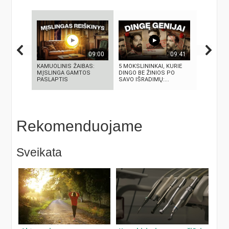
09:00
09:41
KAMUOLINIS ŽAIBAS:
5 MOKSLININKAI, KURIE
Autorius 
MĮSLINGA GAMTOS
DINGO BE ŽINIOS PO
Mascinsk
PASLAPTIS
SAVO IŠRADIMŲ:...
Rekomenduojame
Sveikata