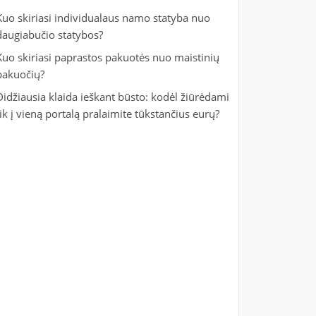
Kuo skiriasi individualaus namo statyba nuo
daugiabučio statybos?
Kuo skiriasi paprastos pakuotės nuo maistinių
pakuočių?
Didžiausia klaida ieškant būsto: kodėl žiūrėdami
tik į vieną portalą pralaimite tūkstančius eurų?