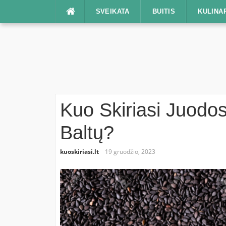
Praleisti
SVEIKATA
BUITIS
KULINA
Kuo Skiriasi Juod
Baltų?
kuoskiriasi.lt
19 gruodžio, 2023