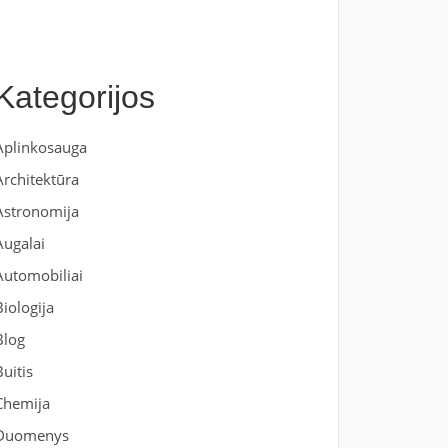
Kategorijos
Aplinkosauga
Architektūra
Astronomija
Augalai
Automobiliai
Biologija
Blog
Buitis
Chemija
Duomenys