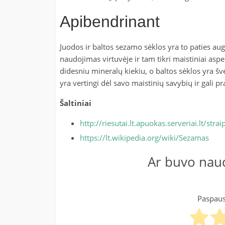
Apibendrinant
Juodos ir baltos sezamo sėklos yra to paties auga
naudojimas virtuvėje ir tam tikri maistiniai aspe
didesniu mineralų kiekiu, o baltos sėklos yra šv
yra vertingi dėl savo maistinių savybių ir gali pra
Šaltiniai
http://riesutai.lt.apuokas.serveriai.lt/st
https://lt.wikipedia.org/wiki/Sezamas
Ar buvo naud
Paspausk