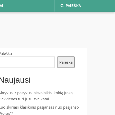
AI
PAIEŠKA
Paieška
Paieška
Naujausi
Aktyvus ir pasyvus laisvalaikis: kokią įtaką
kiekvienas turi jūsų sveikatai
Kuo skiriasi klasikinis pasjansas nuo pasjanso
„Voras“?