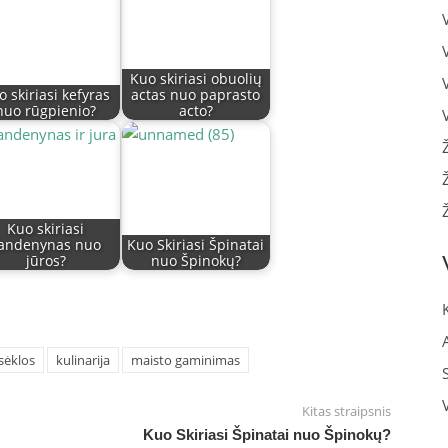
Kuo skiriasi obuolių
o skiriasi kefyras
actas nuo paprasto
nuo rūgpienio?
acto?
Kuo skiriasi
andenynas nuo
Kuo Skiriasi Špinatai
jūros?
nuo Špinokų?
sėklos
kulinarija
maisto gaminimas
Kitas straipsnis
Kuo Skiriasi Špinatai nuo Špinokų?