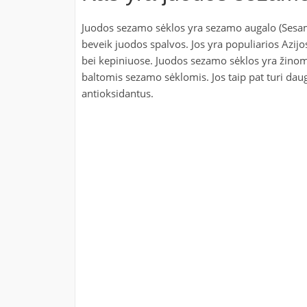
Juodos sezamo sėklos yra sezamo augalo (Sesamu
beveik juodos spalvos. Jos yra populiarios Azij
bei kepiniuose. Juodos sezamo sėklos yra žinomo
baltomis sezamo sėklomis. Jos taip pat turi daug 
antioksidantus.