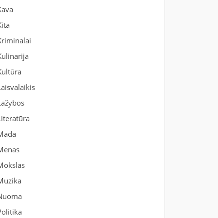
Kava
Kita
Kriminalai
Kulinarija
Kultūra
Laisvalaikis
Lažybos
Literatūra
Mada
Menas
Mokslas
Muzika
Nuoma
Politika