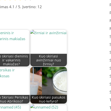
inimas
4.1
/ 5. Įvertino:
12
 skiriasi dieninis
Kuo skiriasi
ir vakarinis
avinžirniai nuo
makiažas?
žirnių?
 Skiriasi Persikas
Kuo skiriasi pasukos
nuo Abrikoso?
nuo kefyro?