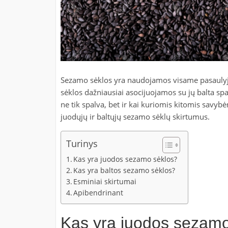
Sezamo sėklos yra naudojamos visame pasaulyje
sėklos dažniausiai asocijuojamos su jų balta spal
ne tik spalva, bet ir kai kuriomis kitomis savy
juodųjų ir baltųjų sezamo sėklų skirtumus.
Turinys
Kas yra juodos sezamo sėklos?
Kas yra baltos sezamo sėklos?
Esminiai skirtumai
Apibendrinant
Kas yra juodos sezamo