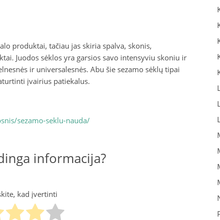
lo produktai, tačiau jas skiria spalva, skonis,
ktai. Juodos sėklos yra garsios savo intensyviu skoniu ir
elnesnės ir universalesnės. Abu šie sezamo sėklų tipai
turtinti įvairius patiekalus.
raipsnis/sezamo-seklu-nauda/
inga informacija?
ite, kad įvertinti