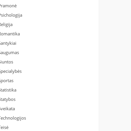
Pramonė
Psichologija
Religija
Romantika
Santykiai
Saugumas
Siuntos
Specialybės
Sportas
Statistika
Statybos
Sveikata
Technologijos
Teisė