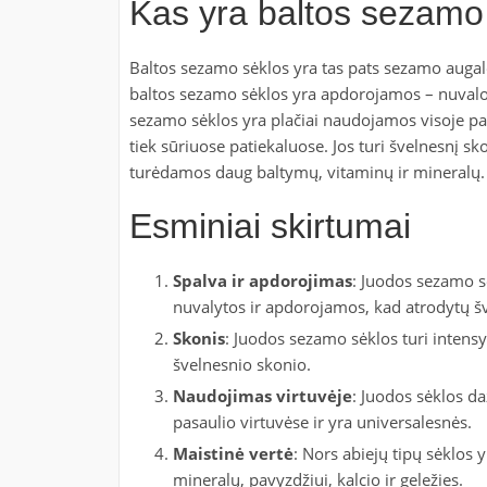
Kas yra baltos sezamo
Baltos sezamo sėklos yra tas pats sezamo augalo
baltos sezamo sėklos yra apdorojamos – nuvalomi
sezamo sėklos yra plačiai naudojamos visoje pasa
tiek sūriuose patiekaluose. Jos turi švelnesnį s
turėdamos daug baltymų, vitaminų ir mineralų.
Esminiai skirtumai
Spalva ir apdorojimas
: Juodos sezamo sė
nuvalytos ir apdorojamos, kad atrodytų š
Skonis
: Juodos sezamo sėklos turi intensyv
švelnesnio skonio.
Naudojimas virtuvėje
: Juodos sėklos da
pasaulio virtuvėse ir yra universalesnės.
Maistinė vertė
: Nors abiejų tipų sėklos 
mineralų, pavyzdžiui, kalcio ir geležies.