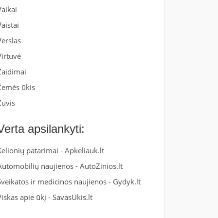
Vaikai
Vaistai
Verslas
Virtuvė
Žaidimai
Žemės ūkis
Žuvis
Verta apsilankyti:
Kelionių patarimai -
Apkeliauk.lt
Automobilių naujienos -
AutoZinios.lt
Sveikatos ir medicinos naujienos -
Gydyk.lt
Viskas apie ūkį -
SavasUkis.lt