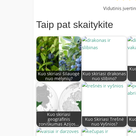
Vidutinis įvert
Taip pat skaitykite
Kuo
Kuo skiriasi šilauogė
Kuo skiriasi drakonas
nuo mėlynių?
nuo slibino?
Kuo skiriasi
geografinis
Kuo Skiriasi Trešnė
Kuo
zoniškumas Azijos…
nuo Vyšnios?