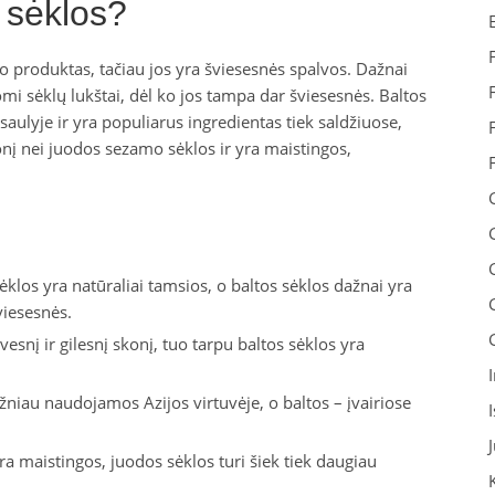
 sėklos?
 produktas, tačiau jos yra šviesesnės spalvos. Dažnai
 sėklų lukštai, dėl ko jos tampa dar šviesesnės. Baltos
ulyje ir yra populiarus ingredientas tiek saldžiuose,
konį nei juodos sezamo sėklos ir yra maistingos,
klos yra natūraliai tamsios, o baltos sėklos dažnai yra
viesesnės.
esnį ir gilesnį skonį, tuo tarpu baltos sėklos yra
žniau naudojamos Azijos virtuvėje, o baltos – įvairiose
yra maistingos, juodos sėklos turi šiek tiek daugiau