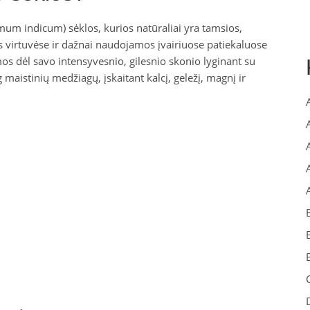
m indicum) sėklos, kurios natūraliai yra tamsios,
os virtuvėse ir dažnai naudojamos įvairiuose patiekaluose
s dėl savo intensyvesnio, gilesnio skonio lyginant su
maistinių medžiagų, įskaitant kalcį, geležį, magnį ir