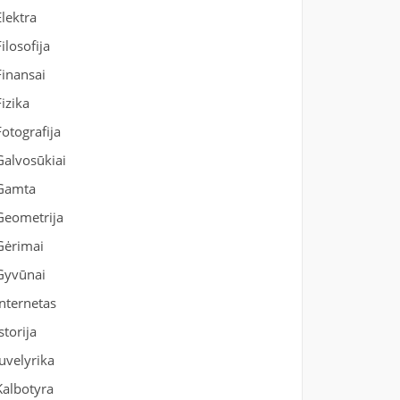
Elektra
Filosofija
Finansai
Fizika
Fotografija
Galvosūkiai
Gamta
Geometrija
Gėrimai
Gyvūnai
Internetas
Istorija
Juvelyrika
Kalbotyra