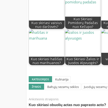
Kuo Skiriasi
Kuo skiriasi vaisius
Pomidorų Padažas
Ku
nuo daržovės?
nuo Kečupo?
Kuo skiriasi hašišas
Kuo Skiriasi Žalios ir
v
nuo marihuanos?
Juodos Alyvuogės?
Kulinarija
KATEGORIJOS
Baltųjų sezamų sėklos
Juodųjų sezamų 
ŽYMOS
Ankstesnis straipsnis
Kuo skiriasi obuolių actas nuo paprasto acto?