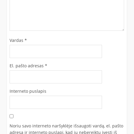
Vardas
*
El. pašto adresas
*
Interneto puslapis
Noriu savo interneto naršyklėje išsaugoti vardą, el. pašto
adresą ir interneto puslapį, kad jų nebereiktų įvesti iš