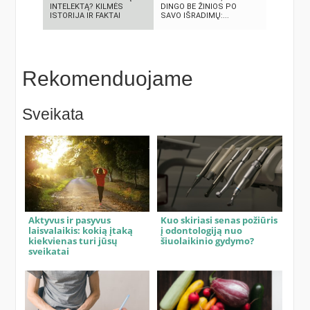
INTELEKTĄ? KILMĖS
DINGO BE ŽINIOS PO
BRANDUOL
ISTORIJA IR FAKTAI
SAVO IŠRADIMŲ:...
SPROGIMA
Rekomenduojame
Sveikata
Aktyvus ir pasyvus
Kuo skiriasi senas požiūris
laisvalaikis: kokią įtaką
į odontologiją nuo
kiekvienas turi jūsų
šiuolaikinio gydymo?
sveikatai