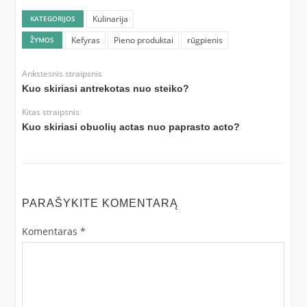
Kulinarija
KATEGORIJOS
Kefyras
Pieno produktai
rūgpienis
ŽYMOS
Ankstesnis straipsnis
Kuo skiriasi antrekotas nuo steiko?
Kitas straipsnis
Kuo skiriasi obuolių actas nuo paprasto acto?
PARAŠYKITE KOMENTARĄ
Komentaras
*