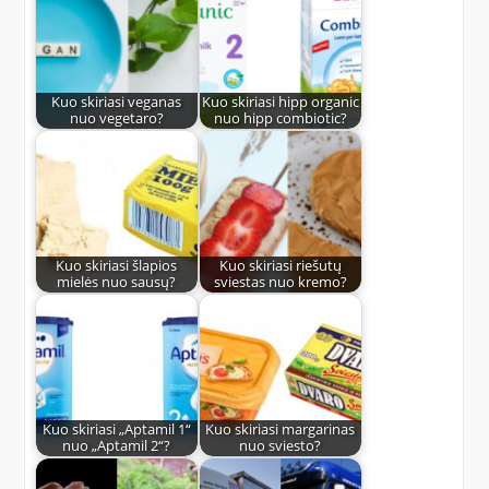
Kuo skiriasi veganas
Kuo skiriasi hipp organic
nuo vegetaro?
nuo hipp combiotic?
Kuo skiriasi šlapios
Kuo skiriasi riešutų
mielės nuo sausų?
sviestas nuo kremo?
Kuo skiriasi „Aptamil 1“
Kuo skiriasi margarinas
nuo „Aptamil 2“?
nuo sviesto?