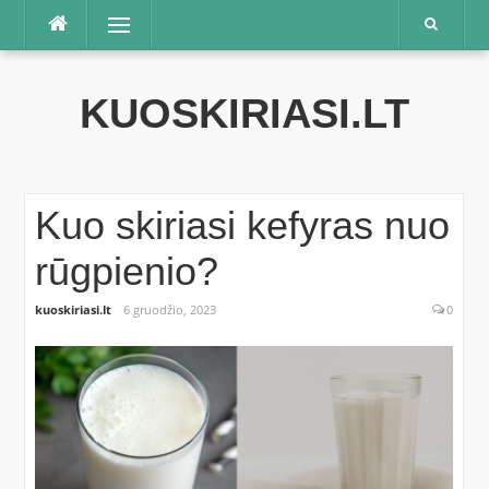
Praleisti
Meniu
KUOSKIRIASI.LT
Kuo skiriasi kefyras nuo
rūgpienio?
kuoskiriasi.lt
6 gruodžio, 2023
0