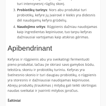
turi intensyvesnį rūgštų skonį.
Probiotikų turinys
: Nors abu produktai turi
probiotikų, kefyre jų įvairovė ir kiekis yra didesnis
dėl naudojamų kefyro grūdelių.
Naudojimo sritys
: Rūgpienis dažniau naudojamas
kaip ingredientas kepiniuose, tuo tarpu kefyras
dažniausiai vartojamas kaip atskiras gėrimas.
Apibendrinant
Kefyras ir rūgpienis abu yra sveikatingi fermentuoti
pieno produktai, tačiau jie skiriasi savo gamybos būdu,
tekstūra, skoniu ir probiotikų turiniu. Kefyras yra
švelnesnio skonio ir turi daugiau probiotikų, o rūgpienis
yra storesnis ir dažniausiai naudojamas kepiniuose.
Abiejų produktų įtraukimas į mitybą gali teikti skirtingas
naudas sveikatai ir įvairinti mitybos įpročius.
Šaltiniai