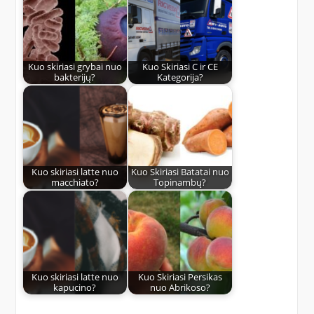
Kuo skiriasi grybai nuo
Kuo Skiriasi C ir CE
bakterijų?
Kategorija?
Kuo skiriasi latte nuo
Kuo Skiriasi Batatai nuo
macchiato?
Topinambų?
Kuo skiriasi latte nuo
Kuo Skiriasi Persikas
kapucino?
nuo Abrikoso?