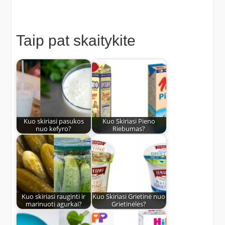
Taip pat skaitykite
Kuo skiriasi pasukos
Kuo Skiriasi Pieno
nuo kefyro?
Riebumas?
Kuo skiriasi rauginti ir
Kuo Skiriasi Grietinė nuo
marinuoti agurkai?
Grietinėlės?