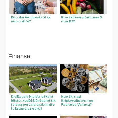
Kuo skiriasi prostatitas
Kuo skiriasi vitaminas D
nuo cistito?
nuo D3?
Finansai
Didžiausia klaida ieškant
Kuo Skiriasi
būsto: kodėl žiūrėdami tik
Kriptovaliutos nuo
į vieną portalą pralaimite
Paprastų Valiutų?
tūkstančius eurų?