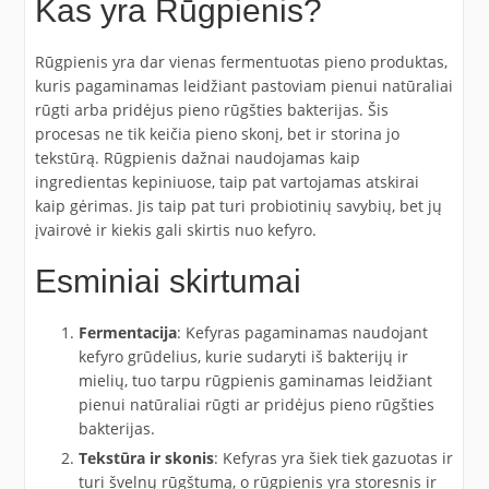
Kas yra Rūgpienis?
Rūgpienis yra dar vienas fermentuotas pieno produktas,
kuris pagaminamas leidžiant pastoviam pienui natūraliai
rūgti arba pridėjus pieno rūgšties bakterijas. Šis
procesas ne tik keičia pieno skonį, bet ir storina jo
tekstūrą. Rūgpienis dažnai naudojamas kaip
ingredientas kepiniuose, taip pat vartojamas atskirai
kaip gėrimas. Jis taip pat turi probiotinių savybių, bet jų
įvairovė ir kiekis gali skirtis nuo kefyro.
Esminiai skirtumai
Fermentacija
: Kefyras pagaminamas naudojant
kefyro grūdelius, kurie sudaryti iš bakterijų ir
mielių, tuo tarpu rūgpienis gaminamas leidžiant
pienui natūraliai rūgti ar pridėjus pieno rūgšties
bakterijas.
Tekstūra ir skonis
: Kefyras yra šiek tiek gazuotas ir
turi švelnų rūgštumą, o rūgpienis yra storesnis ir