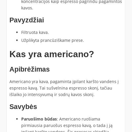
koncentracijos kaip espresso pagrindu pagamintos
kavos.
Pavyzdžiai
Filtruota kava.
Užplikyta prancūziškame prese.
Kas yra americano?
Apibrėžimas
Americano yra kava, pagaminta įpilant karšto vandens į
espresso kavą. Tai sušvelnina espresso skonį, tačiau
išlaiko jo intensyvumą ir sodrų kavos skonį.
Savybės
Paruošimo būdas
: Americano ruošiama
pirmiausia paruošus espresso kavą, o tada į ją
įpilant karšto vandens. Šis procesas skiedžia