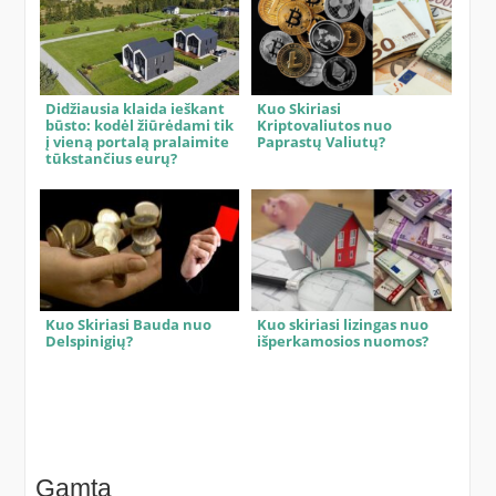
Didžiausia klaida ieškant
Kuo Skiriasi
būsto: kodėl žiūrėdami tik
Kriptovaliutos nuo
į vieną portalą pralaimite
Paprastų Valiutų?
tūkstančius eurų?
Kuo Skiriasi Bauda nuo
Kuo skiriasi lizingas nuo
Delspinigių?
išperkamosios nuomos?
Gamta