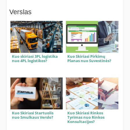
Verslas
Kuo skiriasi 3PL logistika
Kuo Skiriasi Pirkimų
nuo 4PL logistikos?
Planas nuo Suvestinės?
Kuo Skiriasi Startuolis
Kuo Skiriasi Rinkos
nuo Smulkaus Verslo?
Tyrimas nuo Rinkos
Konsultacijos?