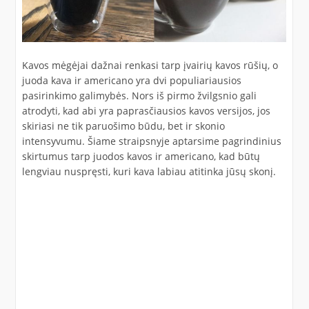
Kavos mėgėjai dažnai renkasi tarp įvairių kavos rūšių, o
juoda kava ir americano yra dvi populiariausios
pasirinkimo galimybės. Nors iš pirmo žvilgsnio gali
atrodyti, kad abi yra paprasčiausios kavos versijos, jos
skiriasi ne tik paruošimo būdu, bet ir skonio
intensyvumu. Šiame straipsnyje aptarsime pagrindinius
skirtumus tarp juodos kavos ir americano, kad būtų
lengviau nuspręsti, kuri kava labiau atitinka jūsų skonį.