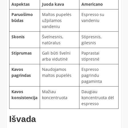
Aspektas
Juoda kava
Americano
Paruošimo
Maltos pupelės
Espresso su
būdas
užpilamos
vandeniu
vandeniu
Skonis
Švelnesnis,
Stipresnis,
natūralus
gilesnis
Stiprumas
Gali būti švelni
Paprastai
arba vidutinė
stipresnė
Kavos
Naudojamos
Espresso
pagrindas
maltos pupelės
pagrindu
pagaminta
Kavos
Mažiau
Daugiau
konsistencija
koncentruota
koncentruota dėl
espresso
Išvada