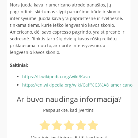
Nors juoda kava ir americano atrodo panašios, jų
pagrindinis skirtumas slypi paruošimo būde ir skonio
intensyvume. Juoda kava yra paprastesnė ir švelnesnė,
tinkama tiems, kurie ieško lengvesnio kavos skonio.
Americano, dėl savo espresso pagrindo, yra stipresnė ir
sodresnė. Rinktis tarp šių dviejų kavos rūšių reikėtų
priklausomai nuo to, ar norite intensyvesnio, ar
lengvesnio kavos skonio.
Šaltiniai:
https://lt.wikipedia.org/wiki/Kava
https://en.wikipedia.org/wiki/Caff%C3%A8_americano
Ar buvo naudinga informacija?
Paspauskite, kad įvertinti
Vidutinis įvertinimas
5
/ 5. Įvertino:
4