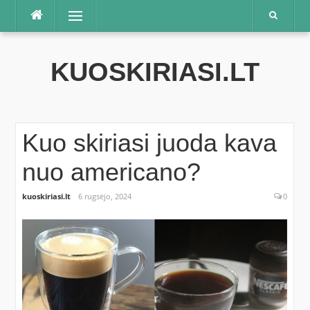
Praleisti
Meniu
KUOSKIRIASI.LT
Kuo skiriasi juoda kava
nuo americano?
kuoskiriasi.lt
6 rugsėjo, 2024
0