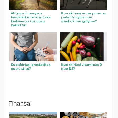
Aktyvus ir pasyvus
Kuo skiriasi senas požiūris
laisvalaikis: kokią įtaką
į odontologiją nuo
kiekvienas turi jūsų
šiuolaikinio gydymo?
sveikatai
Kuo skiriasi prostatitas
Kuo skiriasi vitaminas D
nuo cistito?
nuo D3?
Finansai