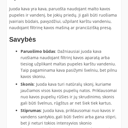
Juoda kava yra kava, paruošta naudojant malto kavos
pupeles ir vandenį, be jokių priedų. Ji gali būti ruošiama
įvairiais būdais, pavyzdžiui, užpilant karštu vandeniu,
naudojant filtrinę kavos mašiną ar prancūzišką presą.
Savybės
Paruošimo būdas
: Dažniausiai juoda kava
ruošiama naudojant filtrinį kavos aparatą arba
tiesiog užplikant maltas pupeles karštu vandeniu.
Taip pagaminama kava pasižymi švelniu, bet pilnu
kavos skoniu.
Skonis
: Juoda kava turi natūralų skonį, kuriame
jaučiamos visos kavos pupelių natos. Priklausomai
nuo kavos pupelių rūšies ir jų skrudinimo, skonis
gali būti švelnus, rūgštus ar net šiek tiek kartus.
Stiprumas
: Juoda kava, priklausomai nuo kavos ir
vandens santykio, gali būti švelni arba gana stipri,
bet ji neturi tokios intensyvios skonio