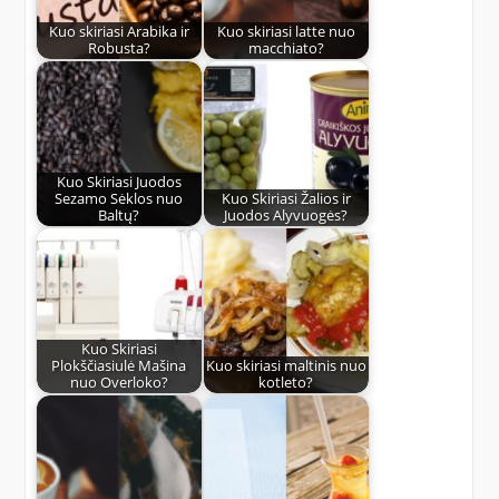
Kuo skiriasi Arabika ir
Kuo skiriasi latte nuo
Robusta?
macchiato?
Kuo Skiriasi Juodos
Sezamo Sėklos nuo
Kuo Skiriasi Žalios ir
Baltų?
Juodos Alyvuogės?
Kuo Skiriasi
Plokščiasiulė Mašina
Kuo skiriasi maltinis nuo
nuo Overloko?
kotleto?