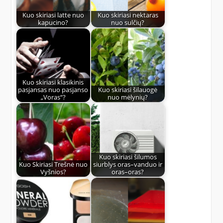
Kuo skiriasi latte nuo
Kuo skiriasi nektaras
kapucino?
nuo sulčių?
Kuo skiriasi klasikinis
pasjansas nuo pasjanso
Kuo skiriasi šilauogė
„Voras“?
nuo mėlynių?
Kuo skiriasi šilumos
Kuo Skiriasi Trešnė nuo
siurblys oras–vanduo ir
Vyšnios?
oras–oras?