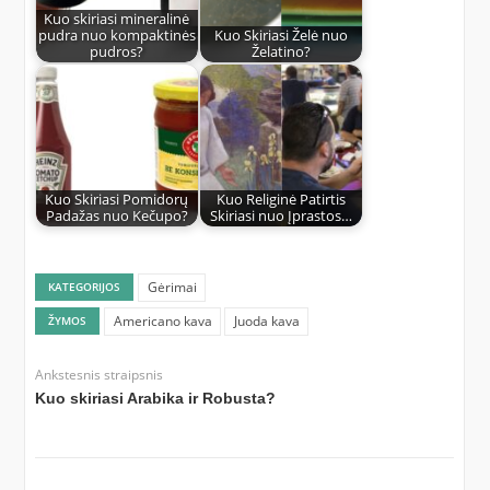
Kuo skiriasi mineralinė
pudra nuo kompaktinės
Kuo Skiriasi Želė nuo
pudros?
Želatino?
Kuo Skiriasi Pomidorų
Kuo Religinė Patirtis
Padažas nuo Kečupo?
Skiriasi nuo Įprastos…
Gėrimai
KATEGORIJOS
Americano kava
Juoda kava
ŽYMOS
Ankstesnis straipsnis
Kuo skiriasi Arabika ir Robusta?