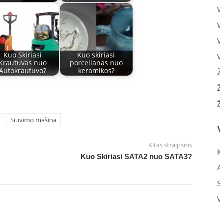
Kuo Skiriasi
Kuo skiriasi
Krautuvas nuo
porcelianas nuo
Autokrautuvo?
keramikos?
Siuvimo mašina
Kitas straipsnis
Kuo Skiriasi SATA2 nuo SATA3?