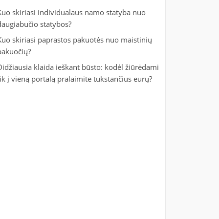
Kuo skiriasi individualaus namo statyba nuo
daugiabučio statybos?
Kuo skiriasi paprastos pakuotės nuo maistinių
pakuočių?
Didžiausia klaida ieškant būsto: kodėl žiūrėdami
tik į vieną portalą pralaimite tūkstančius eurų?