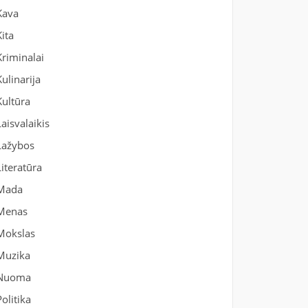
Kava
Kita
Kriminalai
Kulinarija
Kultūra
Laisvalaikis
Lažybos
Literatūra
Mada
Menas
Mokslas
Muzika
Nuoma
Politika