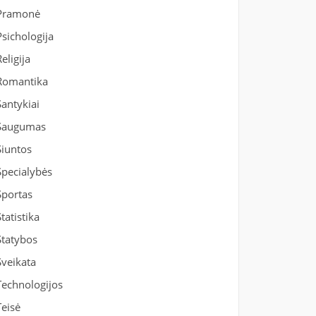
Pramonė
Psichologija
Religija
Romantika
Santykiai
Saugumas
Siuntos
Specialybės
Sportas
Statistika
Statybos
Sveikata
Technologijos
Teisė