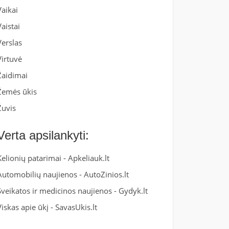
Vaikai
Vaistai
Verslas
Virtuvė
Žaidimai
Žemės ūkis
Žuvis
Verta apsilankyti:
Kelionių patarimai -
Apkeliauk.lt
Automobilių naujienos -
AutoZinios.lt
Sveikatos ir medicinos naujienos -
Gydyk.lt
Viskas apie ūkį -
SavasUkis.lt