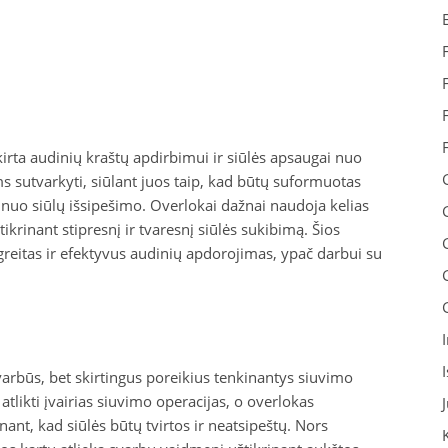
irta audinių kraštų apdirbimui ir siūlės apsaugai nuo
sutvarkyti, siūlant juos taip, kad būtų suformuotas
ą nuo siūlų išsipešimo. Overlokai dažnai naudoja kelias
užtikrinant stipresnį ir tvaresnį siūlės sukibimą. Šios
reitas ir efektyvus audinių apdorojimas, ypač darbui su
varbūs, bet skirtingus poreikius tenkinantys siuvimo
 atlikti įvairias siuvimo operacijas, o overlokas
nant, kad siūlės būtų tvirtos ir neatsipeštų. Nors