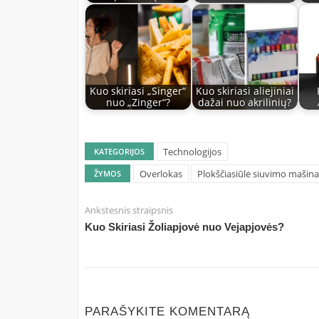
Kuo skiriasi „Singer“
Kuo skiriasi aliejiniai
nuo „Zinger“?
dažai nuo akrilinių?
Technologijos
KATEGORIJOS
Overlokas
Plokščiasiūlė siuvimo mašina
ŽYMOS
Ankstesnis straipsnis
Kuo Skiriasi Žoliapjovė nuo Vejapjovės?
PARAŠYKITE KOMENTARĄ