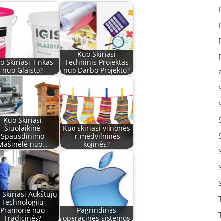
Kuo Skiriasi
o Skiriasi Tinkas
Techninis Projektas
nuo Glaisto?
nuo Darbo Projekto?
Kuo Skiriasi
Šiuolaikinė
Kuo skiriasi vilnonės
Spausdinimo
ir medvilninės
Mašinėlė nuo…
kojinės?
 Skiriasi Aukštųjų
Technologijų
Pramonė nuo
Pagrindinės
Tradicinės?
operacinės sistemos