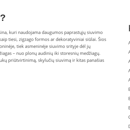
ė?
mašina, kuri naudojama daugumos paprastųjų siuvimo
e kaip tiesi, zigzago formos ar dekoratyviniai siūlai. Šios
inėje, tiek asmeninėje siuvimo srityje dėl jų
žiagas – nuo plonų audinių iki storesnių medžiagų.
tukų priūtvirtinimą, skylučių siuvimą ir kitas panašias