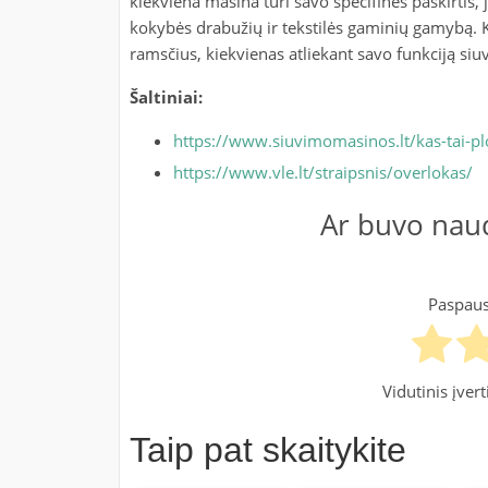
kiekviena mašina turi savo specifines paskirtis,
kokybės drabužių ir tekstilės gaminių gamybą. 
ramsčius, kiekvienas atliekant savo funkciją si
Šaltiniai:
https://www.siuvimomasinos.lt/kas-tai-pl
https://www.vle.lt/straipsnis/overlokas/
Ar buvo naud
Paspausk
Vidutinis įver
Taip pat skaitykite