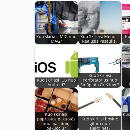
Kuo skiriasi MIG nuo
Kuo Skiriasi Meno ir
Ku
MAG?
Realusis Pasaulis?
Kuo Skiriasi
Kuo skiriasi iOS nuo
Perforatorius nuo
Android?
Smūginio Gręžtuvo?
Kuo skiriasi
Kuo
paprastos pakuotės
Kuo skiriasi bosinė
nuo maistinių
gitara nuo
pakuočių?
elektrinės?