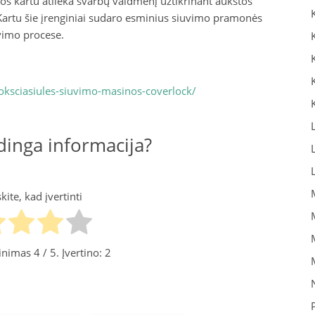
 jos kartu atlieka svarbų vaidmenį užtikrinant aukštos
Kartu šie įrenginiai sudaro esminius siuvimo pramonės
uvimo procese.
oksciasiules-siuvimo-masinos-coverlock/
inga informacija?
ite, kad įvertinti
tinimas
4
/ 5. Įvertino:
2