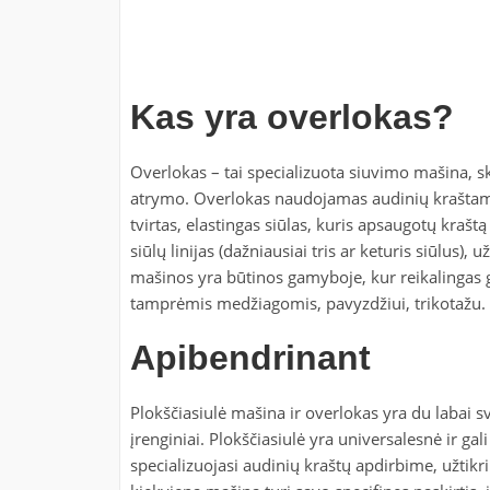
Kas yra overlokas?
Overlokas – tai specializuota siuvimo mašina, sk
atrymo. Overlokas naudojamas audinių kraštams 
tvirtas, elastingas siūlas, kuris apsaugotų krašt
siūlų linijas (dažniausiai tris ar keturis siūlus), 
mašinos yra būtinos gamyboje, kur reikalingas g
tamprėmis medžiagomis, pavyzdžiui, trikotažu.
Apibendrinant
Plokščiasiulė mašina ir overlokas yra du labai s
įrenginiai. Plokščiasiulė yra universalesnė ir gali
specializuojasi audinių kraštų apdirbime, užtikri