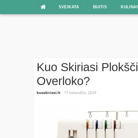
Praleisti
SVEIKATA
BUITIS
KULINA
Kuo Skiriasi Plokšč
Overloko?
kuoskiriasi.lt
15 balandžio, 2024