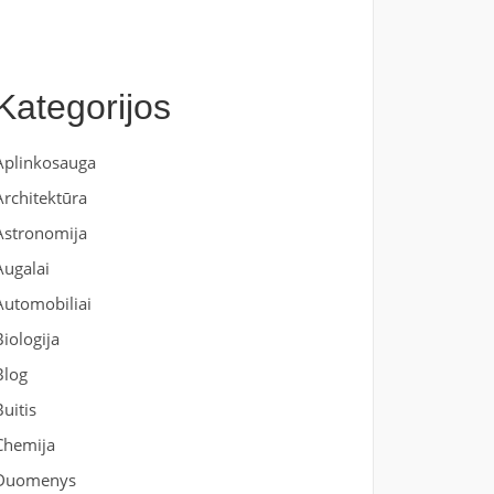
Kategorijos
Aplinkosauga
Architektūra
Astronomija
Augalai
Automobiliai
Biologija
Blog
Buitis
Chemija
Duomenys