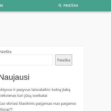
AI
PAIEŠKA
Paieška
Paieška
Naujausi
Aktyvus ir pasyvus laisvalaikis: kokią įtaką
kiekvienas turi jūsų sveikatai
Kuo skiriasi klasikinis pasjansas nuo pasjanso
„Voras“?