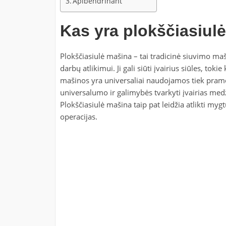
Apibendrinant
Kas yra plokščiasiul
Plokščiasiulė mašina – tai tradicinė siuvimo 
darbų atlikimui. Ji gali siūti įvairius siūles, toki
mašinos yra universaliai naudojamos tiek pramon
universalumo ir galimybės tvarkyti įvairias med
Plokščiasiulė mašina taip pat leidžia atlikti myg
operacijas.