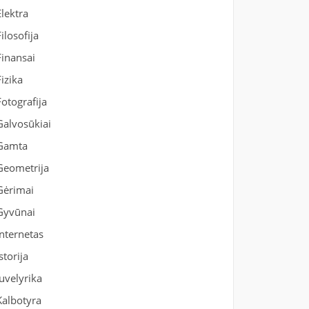
Elektra
Filosofija
Finansai
Fizika
Fotografija
Galvosūkiai
Gamta
Geometrija
Gėrimai
Gyvūnai
Internetas
Istorija
Juvelyrika
Kalbotyra