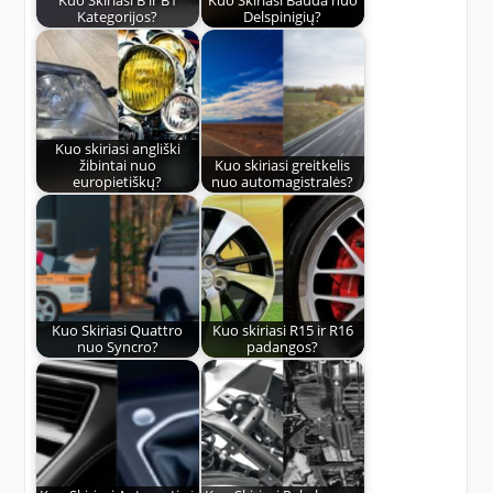
Kuo Skiriasi B ir B1
Kuo Skiriasi Bauda nuo
Kategorijos?
Delspinigių?
Kuo skiriasi angliški
žibintai nuo
Kuo skiriasi greitkelis
europietiškų?
nuo automagistralės?
Kuo Skiriasi Quattro
Kuo skiriasi R15 ir R16
nuo Syncro?
padangos?