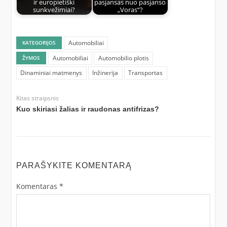
ir europietiški
pasjansas nuo pasjanso
sunkvežimiai?
„Voras“?
Automobiliai
KATEGORIJOS
Automobiliai
Automobilio plotis
ŽYMOS
Dinaminiai matmenys
Inžinerija
Transportas
Kitas straipsnis
Kuo skiriasi žalias ir raudonas antifrizas?
PARAŠYKITE KOMENTARĄ
Komentaras
*