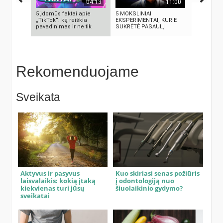
04:13
11:00
5 įdomūs faktai apie
5 MOKSLINIAI
KAS IŠRAD
„TikTok“: ką reiškia
EKSPERIMENTAI, KURIE
MOKSLINI
pavadinimas ir ne tik
SUKRĖTĖ PASAULĮ
TURIME BŪ
Rekomenduojame
Sveikata
Aktyvus ir pasyvus
Kuo skiriasi senas požiūris
laisvalaikis: kokią įtaką
į odontologiją nuo
kiekvienas turi jūsų
šiuolaikinio gydymo?
sveikatai