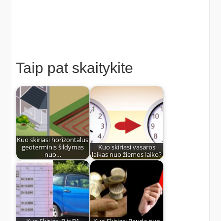
Taip pat skaitykite
Kuo skiriasi horizontalus
geoterminis šildymas
Kuo skiriasi vasaros
nuo…
laikas nuo žiemos laiko?