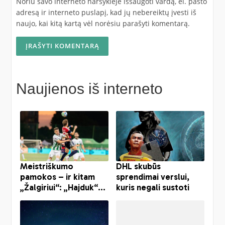
Noriu savo interneto naršyklėje išsaugoti vardą, el. pašto
adresą ir interneto puslapį, kad jų nebereiktų įvesti iš
naujo, kai kitą kartą vėl norėsiu parašyti komentarą.
Naujienos iš interneto