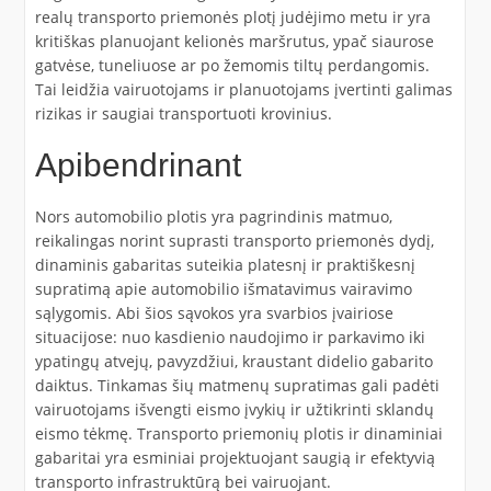
realų transporto priemonės plotį judėjimo metu ir yra
kritiškas planuojant kelionės maršrutus, ypač siaurose
gatvėse, tuneliuose ar po žemomis tiltų perdangomis.
Tai leidžia vairuotojams ir planuotojams įvertinti galimas
rizikas ir saugiai transportuoti krovinius.
Apibendrinant
Nors automobilio plotis yra pagrindinis matmuo,
reikalingas norint suprasti transporto priemonės dydį,
dinaminis gabaritas suteikia platesnį ir praktiškesnį
supratimą apie automobilio išmatavimus vairavimo
sąlygomis. Abi šios sąvokos yra svarbios įvairiose
situacijose: nuo kasdienio naudojimo ir parkavimo iki
ypatingų atvejų, pavyzdžiui, kraustant didelio gabarito
daiktus. Tinkamas šių matmenų supratimas gali padėti
vairuotojams išvengti eismo įvykių ir užtikrinti sklandų
eismo tėkmę. Transporto priemonių plotis ir dinaminiai
gabaritai yra esminiai projektuojant saugią ir efektyvią
transporto infrastruktūrą bei vairuojant.