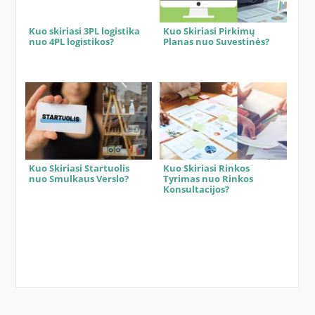
Kuo skiriasi 3PL logistika
Kuo Skiriasi Pirkimų
nuo 4PL logistikos?
Planas nuo Suvestinės?
Kuo Skiriasi Startuolis
Kuo Skiriasi Rinkos
nuo Smulkaus Verslo?
Tyrimas nuo Rinkos
Konsultacijos?