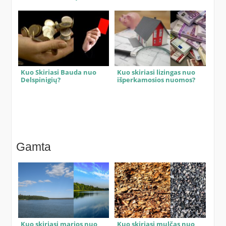
Kuo Skiriasi Bauda nuo
Kuo skiriasi lizingas nuo
Delspinigių?
išperkamosios nuomos?
Gamta
Kuo skiriasi marios nuo
Kuo skiriasi mulčas nuo