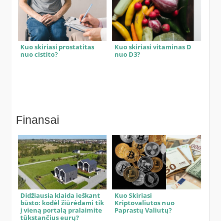
Kuo skiriasi prostatitas
Kuo skiriasi vitaminas D
nuo cistito?
nuo D3?
Finansai
Didžiausia klaida ieškant
Kuo Skiriasi
būsto: kodėl žiūrėdami tik
Kriptovaliutos nuo
į vieną portalą pralaimite
Paprastų Valiutų?
tūkstančius eurų?