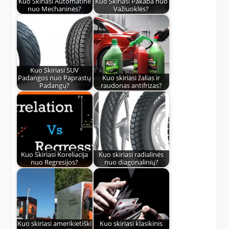
Kuo Skiriasi Automatinė
Kuo Skiriasi Pakaba nuo
nuo Mechaninės?
Važiuoklės?
Kuo Skiriasi SUV
Padangos nuo Paprastų
Kuo skiriasi žalias ir
Padangų?
raudonas antifrizas?
Kuo Skiriasi Koreliacija
Kuo skiriasi radialinės
nuo Regresijos?
nuo diagonalinių?
Kuo skiriasi amerikietiški
Kuo skiriasi klasikinis