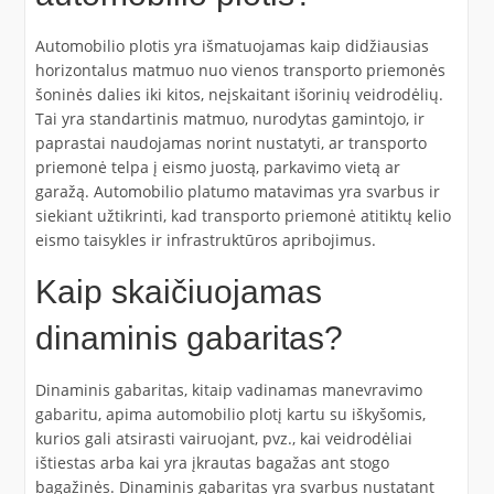
Automobilio plotis yra išmatuojamas kaip didžiausias
horizontalus matmuo nuo vienos transporto priemonės
šoninės dalies iki kitos, neįskaitant išorinių veidrodėlių.
Tai yra standartinis matmuo, nurodytas gamintojo, ir
paprastai naudojamas norint nustatyti, ar transporto
priemonė telpa į eismo juostą, parkavimo vietą ar
garažą. Automobilio platumo matavimas yra svarbus ir
siekiant užtikrinti, kad transporto priemonė atitiktų kelio
eismo taisykles ir infrastruktūros apribojimus.
Kaip skaičiuojamas
dinaminis gabaritas?
Dinaminis gabaritas, kitaip vadinamas manevravimo
gabaritu, apima automobilio plotį kartu su iškyšomis,
kurios gali atsirasti vairuojant, pvz., kai veidrodėliai
ištiestas arba kai yra įkrautas bagažas ant stogo
bagažinės. Dinaminis gabaritas yra svarbus nustatant