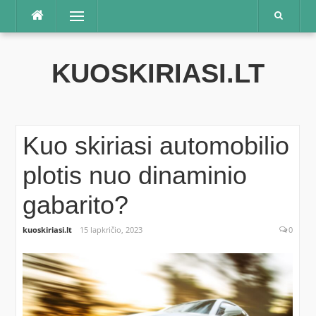
Praleisti
Meniu
KUOSKIRIASI.LT
Kuo skiriasi automobilio
plotis nuo dinaminio
gabarito?
kuoskiriasi.lt
15 lapkričio, 2023
0