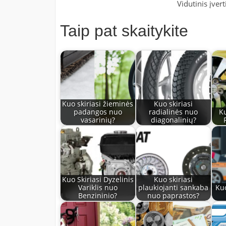
Vidutinis įver
Taip pat skaitykite
Kuo skiriasi žieminės
Kuo skiriasi
padangos nuo
radialinės nuo
Ku
vasarinių?
diagonalinių?
Kuo Skiriasi Dyzelinis
Kuo skiriasi
Variklis nuo
plaukiojanti sankaba
Kuo
Benzininio?
nuo paprastos?