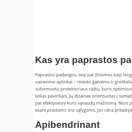
Kas yra paprastos p
Paprastos padangos, taip pat žinomos kaip leng
vairavimo aplinkai – miesto gatvėms ir greitkel
suformuotu protektoriaus raštu, kuris optimizuo
kelias paviršiais. Jų dizainas orientuotas į suma
pat efektyvesnį kuro sąnaudų mažinimą. Nors jos
esant prastoms oro sąlygoms, jos nėra pritaiky
Apibendrinant