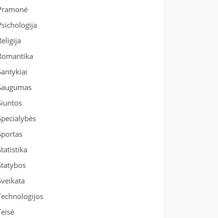
Pramonė
Psichologija
Religija
Romantika
Santykiai
Saugumas
Siuntos
Specialybės
Sportas
Statistika
Statybos
Sveikata
Technologijos
Teisė