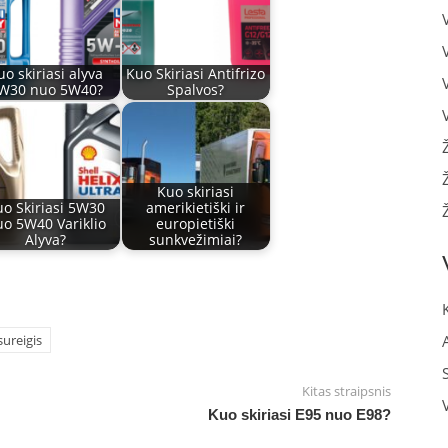
uo skiriasi alyva
Kuo Skiriasi Antifrizo
W30 nuo 5W40?
Spalvos?
Kuo skiriasi
o Skiriasi 5W30
amerikietiški ir
o 5W40 Variklio
europietiški
Alyva?
sunkvežimiai?
sureigis
Kitas straipsnis
Kuo skiriasi E95 nuo E98?