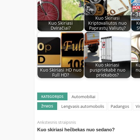
Kuo Skiriasi
Kuo Skiriasi
Kriptovaliutos nuo
K
Dviračiai?
Paprastų Valiutų?
5
Kuo skiriasi
Ku
Kuo Skiriasi HD nuo
puspriekabė nuo
nu
Full HD?
priekabos?
Automobiliai
KATEGORIJOS
Lengvasis automobolis
Padangos
Vi
ŽYMOS
Ankstesnis straipsnis
Kuo skiriasi hečbekas nuo sedano?