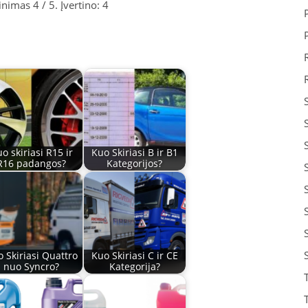
tinimas
4
/ 5. Įvertino:
4
o skiriasi R15 ir
Kuo Skiriasi B ir B1
R16 padangos?
Kategorijos?
 Skiriasi Quattro
Kuo Skiriasi C ir CE
nuo Syncro?
Kategorija?