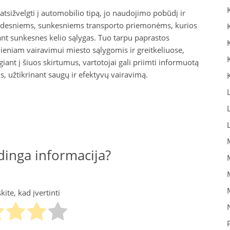
tsižvelgti į automobilio tipą, jo naudojimo pobūdį ir
didesniems, sunkesniems transporto priemonėms, kurios
tant sunkesnes kelio sąlygas. Tuo tarpu paprastos
ieniam vairavimui miesto sąlygomis ir greitkeliuose,
ant į šiuos skirtumus, vartotojai gali priimti informuotą
us, užtikrinant saugų ir efektyvų vairavimą.
inga informacija?
ite, kad įvertinti