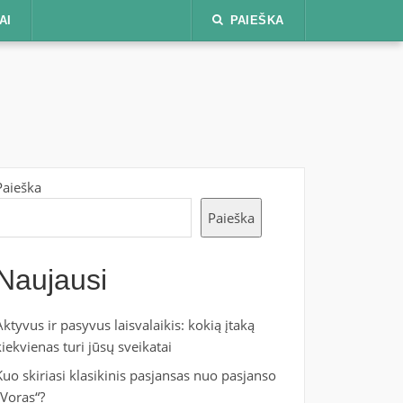
AI
PAIEŠKA
Paieška
Paieška
Naujausi
Aktyvus ir pasyvus laisvalaikis: kokią įtaką
kiekvienas turi jūsų sveikatai
Kuo skiriasi klasikinis pasjansas nuo pasjanso
„Voras“?