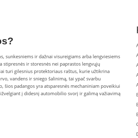
os?
s, sunkesniems ir dažnai visureigiams arba lengviesiems
 stipresnės ir storesnės nei paprastos lengvųjų
turi gilesnius protektoriaus raštus, kurie užtikrina
rvo, vandens ir sniego šalinimą, tai ypač svarbu
to, šios padangos yra atsparesnės mechaniniam poveikiui
tsižvelgiant į didesnį automobilio svorį ir galimą važiavimą