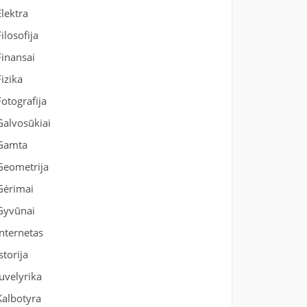
Elektra
Filosofija
Finansai
Fizika
Fotografija
Galvosūkiai
Gamta
Geometrija
Gėrimai
Gyvūnai
Internetas
Istorija
Juvelyrika
Kalbotyra