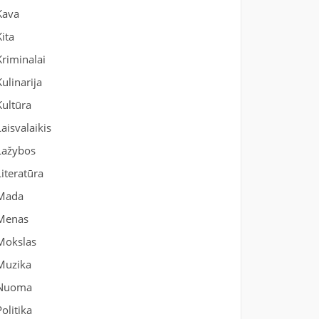
Kava
Kita
Kriminalai
Kulinarija
Kultūra
Laisvalaikis
Lažybos
Literatūra
Mada
Menas
Mokslas
Muzika
Nuoma
Politika