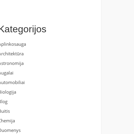
Kategorijos
Aplinkosauga
Architektūra
Astronomija
Augalai
Automobiliai
Biologija
Blog
Buitis
Chemija
Duomenys