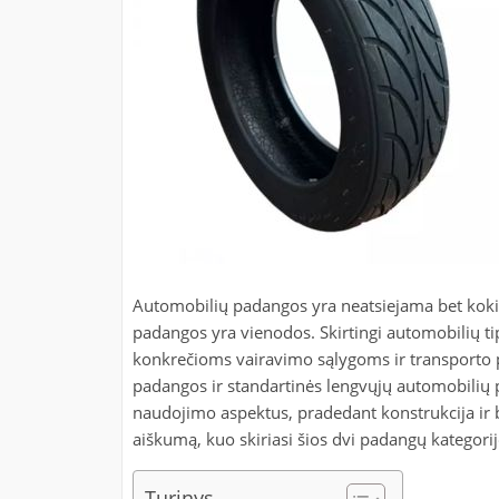
Automobilių padangos yra neatsiejama bet kokio
padangos yra vienodos. Skirtingi automobilių tip
konkrečioms vairavimo sąlygoms ir transporto pr
padangos ir standartinės lengvųjų automobilių p
naudojimo aspektus, pradedant konstrukcija ir 
aiškumą, kuo skiriasi šios dvi padangų kategorij
Turinys