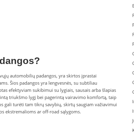
adangos?
vųjų automobilių padangos, yra skirtos įprastai
iams. Šios padangos yra lengvesnės, su subtiliau
tas efektyviam sukibimui su lygiais, sausais arba šlapias
žintą triukšmo lygį bei pagerintą vairavimo komfortą, taip
 gali turėti tam tikrų savybių, skirtų saugiam važiavimui
tos ekstremalioms ar off-road sąlygoms.