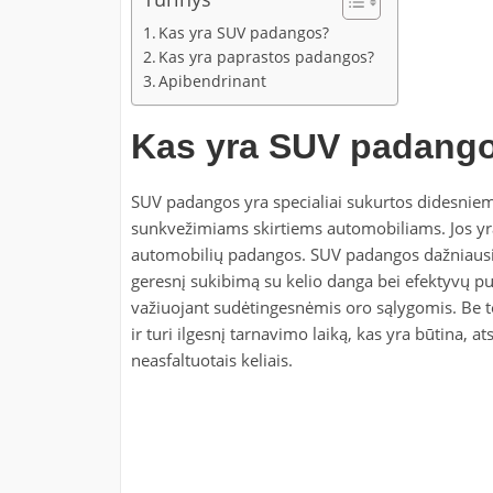
Kas yra SUV padangos?
Kas yra paprastos padangos?
Apibendrinant
Kas yra SUV padang
SUV padangos yra specialiai sukurtos didesniem
sunkvežimiams skirtiems automobiliams. Jos yra
automobilių padangos. SUV padangos dažniausiai 
geresnį sukibimą su kelio danga bei efektyvų pu
važiuojant sudėtingesnėmis oro sąlygomis. Be 
ir turi ilgesnį tarnavimo laiką, kas yra būtina, a
neasfaltuotais keliais.