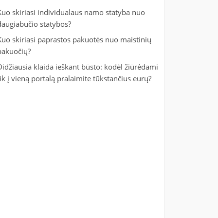
Kuo skiriasi individualaus namo statyba nuo
daugiabučio statybos?
Kuo skiriasi paprastos pakuotės nuo maistinių
pakuočių?
Didžiausia klaida ieškant būsto: kodėl žiūrėdami
tik į vieną portalą pralaimite tūkstančius eurų?