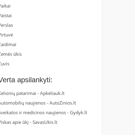
Vaikai
Vaistai
Verslas
Virtuvė
Žaidimai
Žemės ūkis
Žuvis
Verta apsilankyti:
Kelionių patarimai -
Apkeliauk.lt
Automobilių naujienos -
AutoZinios.lt
Sveikatos ir medicinos naujienos -
Gydyk.lt
Viskas apie ūkį -
SavasUkis.lt