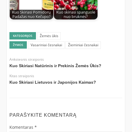
Kuo Skiriasi Pomidorų
Kuo skiriasi spanguolė
Padažas nuo Kečupo?
nuo bruknės?
Žemės ūkis
KATEGORIJOS
Vasariniai česnakai
Žieminiai česnakai
ŽYMOS
Ankstesnis straipsnis
Kuo Skiriasi Natūrinis ir Prekinis Žemės Ūkis?
Kitas straipsnis
Kuo Skiriasi Lietuvos ir Japonijos Kaimas?
PARAŠYKITE KOMENTARĄ
Komentaras
*