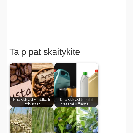
Taip pat skaitykite
Kuo skiriasi Arabika ir
Kuo skiriasi tepalai
Robusta?
vasarai ir žiemai?