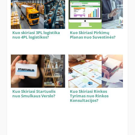
Kuo skiriasi 3PL logistika
Kuo Skiriasi Pirkimų
nuo 4PL logistikos?
Planas nuo Suvestinės?
Kuo Skiriasi Startuolis
Kuo Skiriasi Rinkos
nuo Smulkaus Verslo?
Tyrimas nuo Rinkos
Konsultacijos?