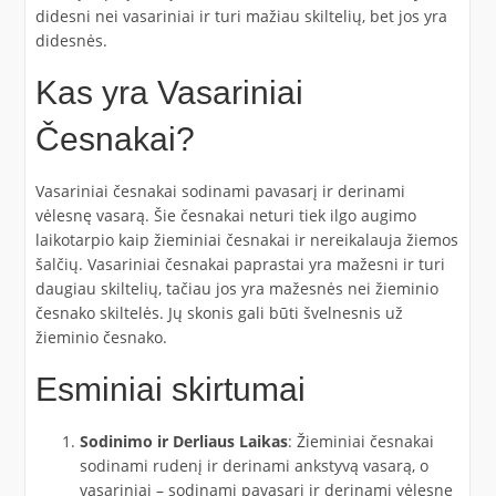
didesni nei vasariniai ir turi mažiau skiltelių, bet jos yra
didesnės.
Kas yra Vasariniai
Česnakai?
Vasariniai česnakai sodinami pavasarį ir derinami
vėlesnę vasarą. Šie česnakai neturi tiek ilgo augimo
laikotarpio kaip žieminiai česnakai ir nereikalauja žiemos
šalčių. Vasariniai česnakai paprastai yra mažesni ir turi
daugiau skiltelių, tačiau jos yra mažesnės nei žieminio
česnako skiltelės. Jų skonis gali būti švelnesnis už
žieminio česnako.
Esminiai skirtumai
Sodinimo ir Derliaus Laikas
: Žieminiai česnakai
sodinami rudenį ir derinami ankstyvą vasarą, o
vasariniai – sodinami pavasarį ir derinami vėlesnę