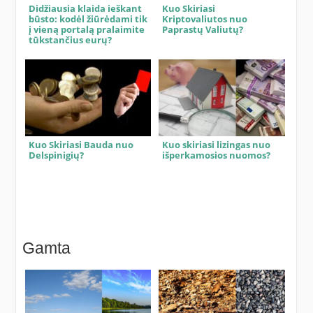
Didžiausia klaida ieškant
Kuo Skiriasi
būsto: kodėl žiūrėdami tik
Kriptovaliutos nuo
į vieną portalą pralaimite
Paprastų Valiutų?
tūkstančius eurų?
Kuo Skiriasi Bauda nuo
Kuo skiriasi lizingas nuo
Delspinigių?
išperkamosios nuomos?
Gamta