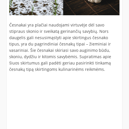
Česnakai yra plačiai naudojami virtuvėje dėl savo
stipraus skonio ir sveikatą gerinančių savybių. Nors
daugelis gali nesusimąstyti apie skirtingus česnako
tipus, yra du pagrindiniai česnakų tipai – žieminiai ir
vasariniai. Šie česnakai skiriasi savo auginimo būdu,
skoniu, dydžiu ir kitomis savybėmis. Supratimas apie
šiuos skirtumus gali padėti geriau pasirinkti tinkamą
česnakų tipą skirtingoms kulinarinėms reikmėms.