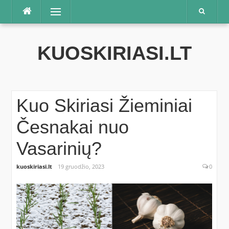
Praleisti
Meniu
KUOSKIRIASI.LT
Kuo Skiriasi Žieminiai
Česnakai nuo
Vasarinių?
kuoskiriasi.lt
19 gruodžio, 2023
0