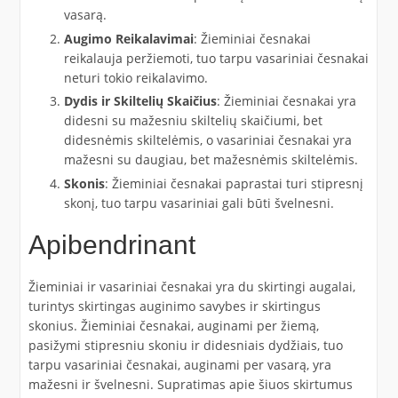
vasarą.
Augimo Reikalavimai
: Žieminiai česnakai
reikalauja peržiemoti, tuo tarpu vasariniai česnakai
neturi tokio reikalavimo.
Dydis ir Skiltelių Skaičius
: Žieminiai česnakai yra
didesni su mažesniu skiltelių skaičiumi, bet
didesnėmis skiltelėmis, o vasariniai česnakai yra
mažesni su daugiau, bet mažesnėmis skiltelėmis.
Skonis
: Žieminiai česnakai paprastai turi stipresnį
skonį, tuo tarpu vasariniai gali būti švelnesni.
Apibendrinant
Žieminiai ir vasariniai česnakai yra du skirtingi augalai,
turintys skirtingas auginimo savybes ir skirtingus
skonius. Žieminiai česnakai, auginami per žiemą,
pasižymi stipresniu skoniu ir didesniais dydžiais, tuo
tarpu vasariniai česnakai, auginami per vasarą, yra
mažesni ir švelnesni. Supratimas apie šiuos skirtumus