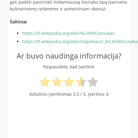
gali padėti pasirinkti tinkamiausią česnako tipą įvairioms
kulinarinėms reikmėms ir asmeniniam skoniui.
Šaltiniai
https://lt.wikipedia.org/wiki/%C4%8Cesnakas
https://lt.wikipedia.org/wiki/Valgomasis_%C4%8Desnaka
Ar buvo naudinga informacija?
Paspauskite, kad įvertinti
Vidutinis įvertinimas
3.5
/ 5. Įvertino:
6