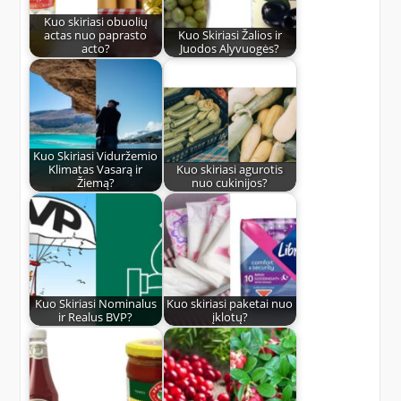
Kuo skiriasi obuolių
actas nuo paprasto
Kuo Skiriasi Žalios ir
acto?
Juodos Alyvuogės?
Kuo Skiriasi Viduržemio
Klimatas Vasarą ir
Kuo skiriasi agurotis
Žiemą?
nuo cukinijos?
Kuo Skiriasi Nominalus
Kuo skiriasi paketai nuo
ir Realus BVP?
įklotų?