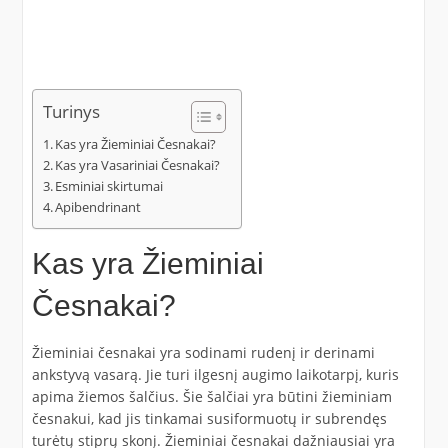
Turinys
Kas yra Žieminiai Česnakai?
Kas yra Vasariniai Česnakai?
Esminiai skirtumai
Apibendrinant
Kas yra Žieminiai
Česnakai?
Žieminiai česnakai yra sodinami rudenį ir derinami
ankstyvą vasarą. Jie turi ilgesnį augimo laikotarpį, kuris
apima žiemos šalčius. Šie šalčiai yra būtini žieminiam
česnakui, kad jis tinkamai susiformuotų ir subrendęs
turėtų stiprų skonį. Žieminiai česnakai dažniausiai yra