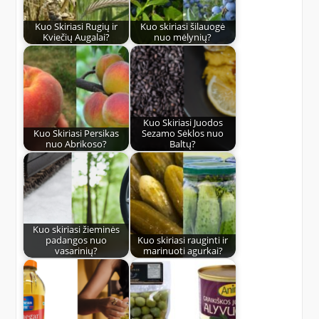
Kuo Skiriasi Rugių ir
Kuo skiriasi šilauogė
Kviečių Augalai?
nuo mėlynių?
Kuo Skiriasi Juodos
Kuo Skiriasi Persikas
Sezamo Sėklos nuo
nuo Abrikoso?
Baltų?
Kuo skiriasi žieminės
padangos nuo
Kuo skiriasi rauginti ir
vasarinių?
marinuoti agurkai?