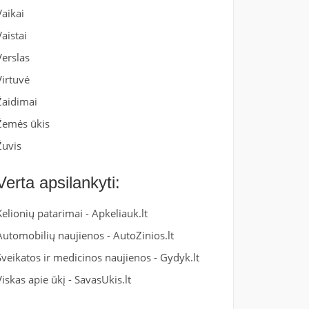
Vaikai
Vaistai
Verslas
Virtuvė
Žaidimai
Žemės ūkis
Žuvis
Verta apsilankyti:
Kelionių patarimai -
Apkeliauk.lt
Automobilių naujienos -
AutoZinios.lt
Sveikatos ir medicinos naujienos -
Gydyk.lt
Viskas apie ūkį -
SavasUkis.lt