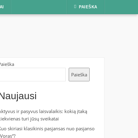
AI
PAIEŠKA
Paieška
Paieška
Naujausi
Aktyvus ir pasyvus laisvalaikis: kokią įtaką
kiekvienas turi jūsų sveikatai
Kuo skiriasi klasikinis pasjansas nuo pasjanso
„Voras“?