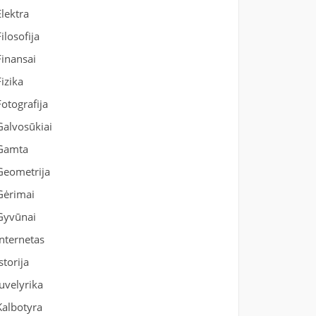
Elektra
Filosofija
Finansai
Fizika
Fotografija
Galvosūkiai
Gamta
Geometrija
Gėrimai
Gyvūnai
Internetas
Istorija
Juvelyrika
Kalbotyra