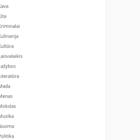
Kava
Kita
Kriminalai
Kulinarija
Kultūra
Laisvalaikis
Lažybos
Literatūra
Mada
Menas
Mokslas
Muzika
Nuoma
Politika