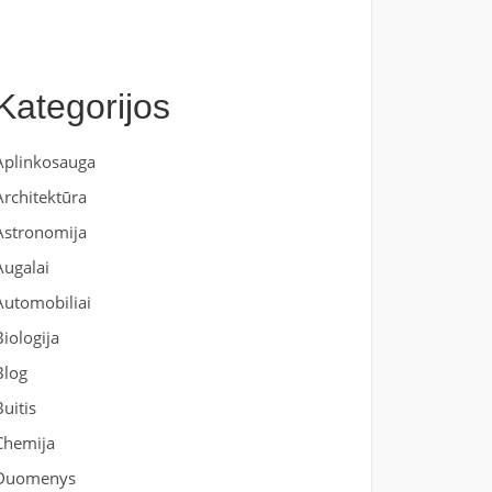
Kategorijos
Aplinkosauga
Architektūra
Astronomija
Augalai
Automobiliai
Biologija
Blog
Buitis
Chemija
Duomenys