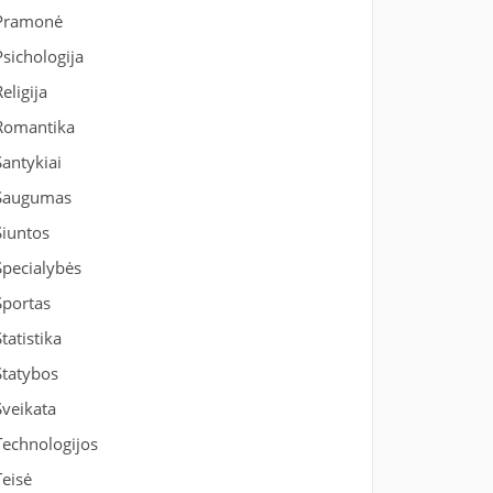
Pramonė
Psichologija
Religija
Romantika
Santykiai
Saugumas
Siuntos
Specialybės
Sportas
Statistika
Statybos
Sveikata
Technologijos
Teisė