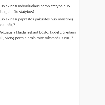
Kuo skiriasi individualaus namo statyba nuo
daugiabučio statybos?
Kuo skiriasi paprastos pakuotės nuo maistinių
pakuočių?
Didžiausia klaida ieškant būsto: kodėl žiūrėdami
tik į vieną portalą pralaimite tūkstančius eurų?