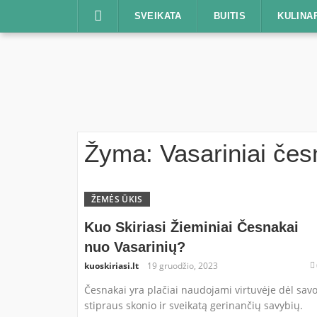
Praleisti
SVEIKATA
BUITIS
KULINA
Žyma:
Vasariniai čes
ŽEMĖS ŪKIS
Kuo Skiriasi Žieminiai Česnakai
nuo Vasarinių?
kuoskiriasi.lt
19 gruodžio, 2023
Česnakai yra plačiai naudojami virtuvėje dėl sav
stipraus skonio ir sveikatą gerinančių savybių.