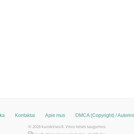
ika
Kontaktai
Apie mus
DMCA (Copyright) / Autorinių
© 2026 kuoskiriasi.lt. Visos teisės saugomos.