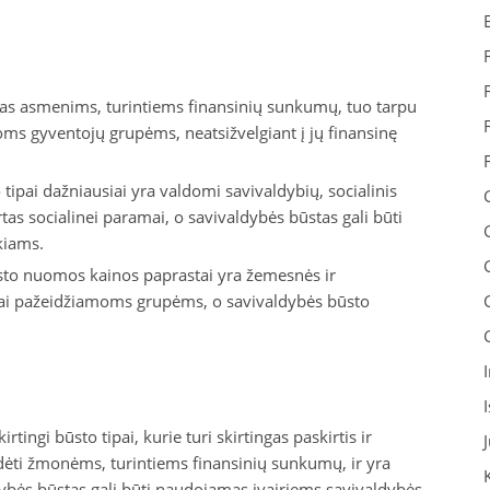
irtas asmenims, turintiems finansinių sunkumų, tuo tarpu
ioms gyventojų grupėms, neatsižvelgiant į jų finansinę
 tipai dažniausiai yra valdomi savivaldybių, socialinis
tas socialinei paramai, o savivaldybės būstas gali būti
kiams.
ūsto nuomos kainos paprastai yra žemesnės ir
škai pažeidžiamoms grupėms, o savivaldybės būsto
rtingi būsto tipai, kurie turi skirtingas paskirtis ir
padėti žmonėms, turintiems finansinių sunkumų, ir yra
ybės būstas gali būti naudojamas įvairiems savivaldybės