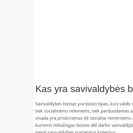
Kas yra savivaldybės 
Savivaldybės būstas yra būsto tipas, kurį valdo i
tiek socialinėms reikmėms, tiek parduodamas a
visada yra priskiriamas tik socialiai remtiniems 
kuriems reikalingas būstas dėl darbo savivaldy
pagal savivaldybės nustatytus kriterijus.