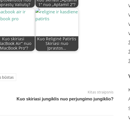
iptovaliutos nuo
Kuo skiriasi „Aptamil
aprastų Valiutų?
1“ nuo „Aptamil 2“?
Kuo skiriasi
Kuo Religinė Patirtis
acBook Air“ nuo
Skiriasi nuo
„MacBook Pro“?
Įprastos…
is būstas
Kitas straipsnis
Kuo skiriasi jungiklis nuo perjungimo jungiklio?