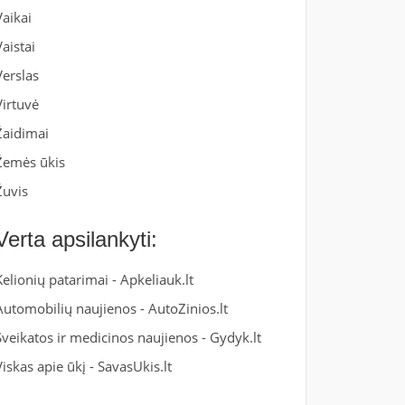
Vaikai
Vaistai
Verslas
Virtuvė
Žaidimai
Žemės ūkis
Žuvis
Verta apsilankyti:
Kelionių patarimai -
Apkeliauk.lt
Automobilių naujienos -
AutoZinios.lt
Sveikatos ir medicinos naujienos -
Gydyk.lt
Viskas apie ūkį -
SavasUkis.lt