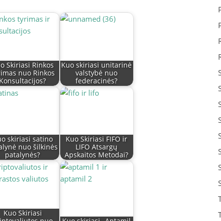
o Skiriasi Rinkos
Kuo skiriasi unitarinė
rimas nuo Rinkos
valstybė nuo
Konsultacijos?
federacinės?
o skiriasi satino
Kuo Skiriasi FIFO ir
alynė nuo šilkinės
LIFO Atsargų
patalynės?
Apskaitos Metodai?
Kuo Skiriasi