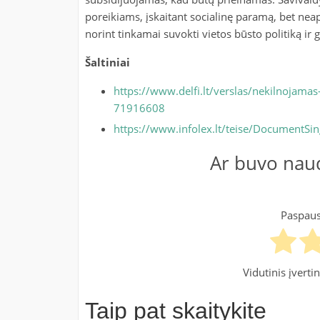
poreikiams, įskaitant socialinę paramą, bet neap
norint tinkamai suvokti vietos būsto politiką ir 
Šaltiniai
https://www.delfi.lt/verslas/nekilnojamas-t
71916608
https://www.infolex.lt/teise/DocumentS
Ar buvo naud
Paspausk
Vidutinis įvert
Taip pat skaitykite