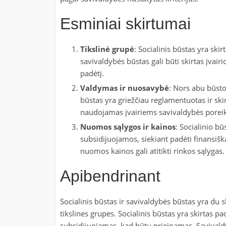
Esminiai skirtumai
Tikslinė grupė
: Socialinis būstas yra sk
savivaldybės būstas gali būti skirtas įvair
padėtį.
Valdymas ir nuosavybė
: Nors abu būsto
būstas yra griežčiau reglamentuotas ir skir
naudojamas įvairiems savivaldybės porei
Nuomos sąlygos ir kainos
: Socialinio b
subsidijuojamos, siekiant padėti finansi
nuomos kainos gali atitikti rinkos sąlygas.
Apibendrinant
Socialinis būstas ir savivaldybės būstas yra du ski
tikslines grupes. Socialinis būstas yra skirtas 
subsidijuojamas, kad būtų prieinamas. Savivald