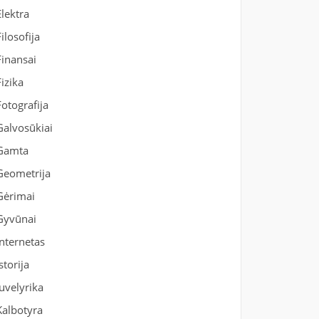
Elektra
Filosofija
Finansai
Fizika
Fotografija
Galvosūkiai
Gamta
Geometrija
Gėrimai
Gyvūnai
Internetas
Istorija
Juvelyrika
Kalbotyra