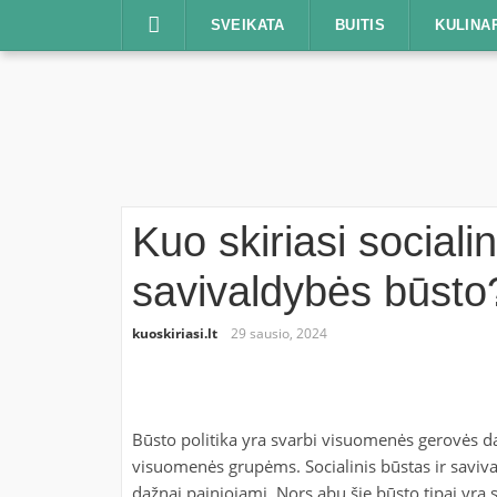
Praleisti
SVEIKATA
BUITIS
KULINA
Kuo skiriasi sociali
savivaldybės būsto
kuoskiriasi.lt
29 sausio, 2024
Būsto politika yra svarbi visuomenės gerovės da
visuomenės grupėms. Socialinis būstas ir savival
dažnai painiojami. Nors abu šie būsto tipai yra