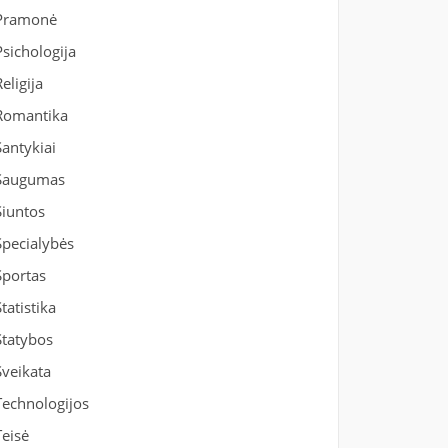
Pramonė
Psichologija
Religija
Romantika
Santykiai
Saugumas
Siuntos
Specialybės
Sportas
Statistika
Statybos
Sveikata
Technologijos
Teisė