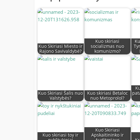
Kuo skiriasi
Ku
Kuo Skiriasi Miesto ir
socializmas nuo
Ty
Rajono Savivaldybė?
komunizmo?
Ku
Kuo Skiriasi Šalis nuo
Kuo skiriasi Betaloc
pat
Valstybės?
nuo Metoprolol?
Kuo Skiriasi
Kuo skiriasi toy ir
Apskaitininko ir