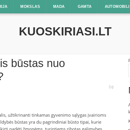
RIJA
MOKSLAS
MADA
GAMTA
AUTOMOBILI
KUOSKIRIASI.LT
nis būstas nuo
?
0
lis, užtikrinanti tinkamas gyvenimo sąlygas įvairioms
dybės būstas yra du pagrindiniai būsto tipai, kurie
 skirti padėti žmonėms, turintiems ribotas galimybes