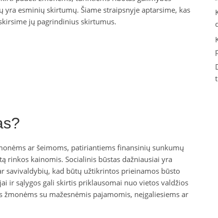
jų yra esminių skirtumų. Šiame straipsnyje aptarsime, kas
išskirsime jų pagrindinius skirtumus.
as?
s žmonėms ar šeimoms, patiriantiems finansinių sunkumų
tą rinkos kainomis. Socialinis būstas dažniausiai yra
r savivaldybių, kad būtų užtikrintos prieinamos būsto
i ir sąlygos gali skirtis priklausomai nuo vietos valdžios
iamas žmonėms su mažesnėmis pajamomis, neįgaliesiems ar