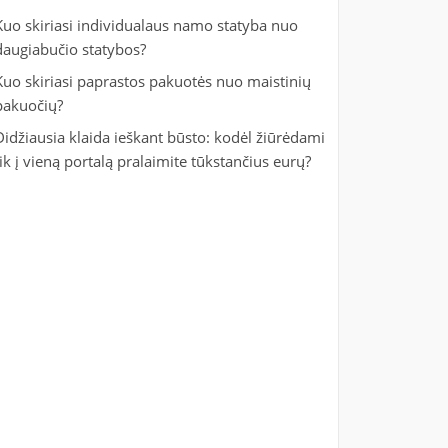
Kuo skiriasi individualaus namo statyba nuo
daugiabučio statybos?
Kuo skiriasi paprastos pakuotės nuo maistinių
pakuočių?
Didžiausia klaida ieškant būsto: kodėl žiūrėdami
tik į vieną portalą pralaimite tūkstančius eurų?