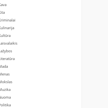
Kava
Kita
Kriminalai
Kulinarija
Kultūra
Laisvalaikis
Lažybos
Literatūra
Mada
Menas
Mokslas
Muzika
Nuoma
Politika