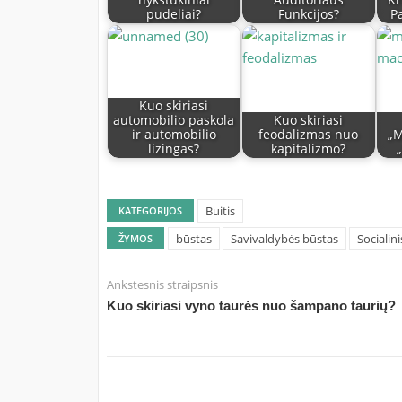
nykštukiniai
Auditoriaus
Kr
pudeliai?
Funkcijos?
P
Kuo skiriasi
automobilio paskola
Kuo skiriasi
ir automobilio
feodalizmas nuo
„M
lizingas?
kapitalizmo?
Buitis
KATEGORIJOS
būstas
Savivaldybės būstas
Socialin
ŽYMOS
Ankstesnis straipsnis
Kuo skiriasi vyno taurės nuo šampano taurių?