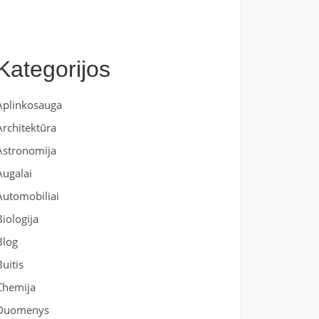
Kategorijos
Aplinkosauga
Architektūra
Astronomija
Augalai
Automobiliai
Biologija
Blog
Buitis
Chemija
Duomenys