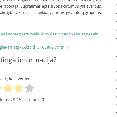
siriboja ja. Supratimas apie šiuos skirtumus yra svarbus,
galimybes, kurias ji suteikia įvairioms gyventojų grupėms.
urtas/kas-yra-socialinis-bustas-ir-kada-galima-ji-gauti-
inglePart.aspx?AktoId=316689&StrNr=14
inga informacija?
ite, kad įvertinti
inimas
3.9
/ 5. Įvertino:
20