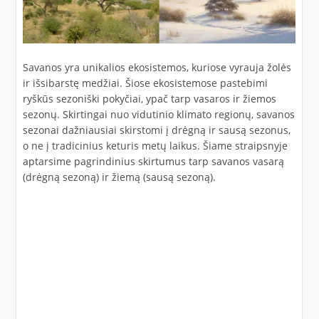
Savanos yra unikalios ekosistemos, kuriose vyrauja žolės
ir išsibarstę medžiai. Šiose ekosistemose pastebimi
ryškūs sezoniški pokyčiai, ypač tarp vasaros ir žiemos
sezonų. Skirtingai nuo vidutinio klimato regionų, savanos
sezonai dažniausiai skirstomi į drėgną ir sausą sezonus,
o ne į tradicinius keturis metų laikus. Šiame straipsnyje
aptarsime pagrindinius skirtumus tarp savanos vasarą
(drėgną sezoną) ir žiemą (sausą sezoną).