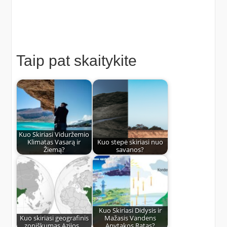
Taip pat skaitykite
Kuo Skiriasi Viduržemio
Klimatas Vasarą ir
Kuo stepė skiriasi nuo
Žiemą?
savanos?
Kuo Skiriasi Didysis ir
Kuo skiriasi geografinis
Mažasis Vandens
zoniškumas Azijos…
Apytakos Ratas?