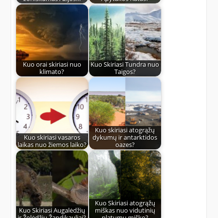
Kuo orai skiriasi nuo
Kuo Skiriasi Tundra nuo
klimato?
Taigos?
Kuo skiriasi atogrąžų
Kuo skiriasi vasaros
dykumų ir antarktidos
laikas nuo žiemos laiko?
oazes?
Kuo Skiriasi atogrąžų
Kuo Skiriasi Augalėdžių
miškas nuo vidutinių
ir Žolėdžių Žandikauliai?
platumų miško?