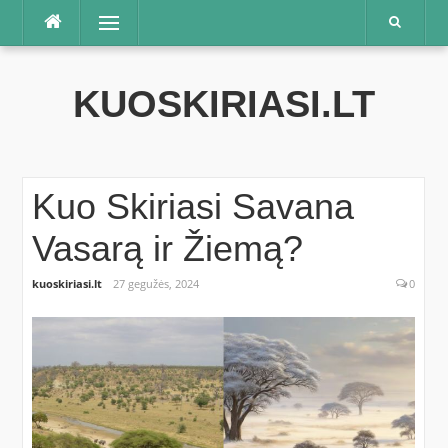
Praleisti
Meniu
KUOSKIRIASI.LT
Kuo Skiriasi Savana
Vasarą ir Žiemą?
kuoskiriasi.lt
27 gegužės, 2024
0