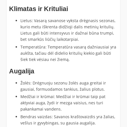
Klimatas ir Krituliai
Lietus: Vasarą savanose vyksta drėgnasis sezonas,
kurio metu iškrenta didžioji dalis metinių kritulių.
Lietus gali būti intensyvus ir dažnai būna trumpi,
bet smarkūs liūčių laikotarpiai.
Temperatūra: Temperatūra vasarą dažniausiai yra
aukšta, tačiau dėl didelio kritulių kiekio gali būti
šiek tiek vėsiau nei žiemą.
Augalija
Žolės: Drėgnuoju sezonu žolės auga greitai ir
gausiai, formuodamos tankius, žalius plotus.
Medžiai ir krūmai: Medžiai ir krūmai taip pat
aktyviai auga, žydi ir mezga vaisius, nes turi
pakankamai vandens.
Bendras vaizdas: Savanos kraštovaizdis yra žalias,
vešlus ir gyvybingas, su gausia augalija.