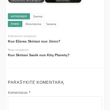
Didžiosios Britanijos?
Gluosnio?
Gamta
KATEGORIJOS
Ekosistema
Savana
ŽYMOS
Ankstesnis straipsnis
Kuo Ežeras Skiriasi nuo Jūros?
Kitas straipsnis
Kuo Skiriasi Saulė nuo Kitų Planetų?
PARAŠYKITE KOMENTARĄ
Komentaras
*