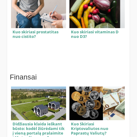
Kuo skiriasi prostatitas
Kuo skiriasi vitaminas D
nuo cistito?
nuo D3?
Finansai
Didžiausia klaida ieškant
Kuo Skiriasi
būsto: kodėl žiūrėdami tik
Kriptovaliutos nuo
į vieną portalą pralaimite
Paprastų Valiutų?