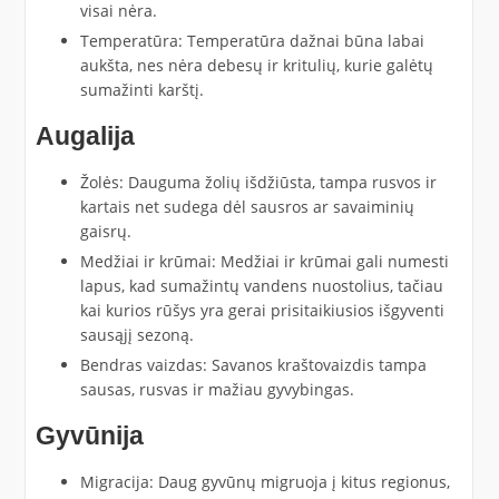
visai nėra.
Temperatūra: Temperatūra dažnai būna labai
aukšta, nes nėra debesų ir kritulių, kurie galėtų
sumažinti karštį.
Augalija
Žolės: Dauguma žolių išdžiūsta, tampa rusvos ir
kartais net sudega dėl sausros ar savaiminių
gaisrų.
Medžiai ir krūmai: Medžiai ir krūmai gali numesti
lapus, kad sumažintų vandens nuostolius, tačiau
kai kurios rūšys yra gerai prisitaikiusios išgyventi
sausąjį sezoną.
Bendras vaizdas: Savanos kraštovaizdis tampa
sausas, rusvas ir mažiau gyvybingas.
Gyvūnija
Migracija: Daug gyvūnų migruoja į kitus regionus,