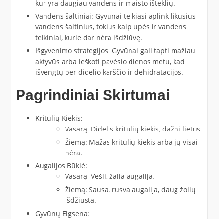
kur yra daugiau vandens ir maisto išteklių.
Vandens šaltiniai: Gyvūnai telkiasi aplink likusius
vandens šaltinius, tokius kaip upės ir vandens
telkiniai, kurie dar nėra išdžiūvę.
Išgyvenimo strategijos: Gyvūnai gali tapti mažiau
aktyvūs arba ieškoti pavėsio dienos metu, kad
išvengtų per didelio karščio ir dehidratacijos.
Pagrindiniai Skirtumai
Kritulių Kiekis:
Vasarą: Didelis kritulių kiekis, dažni lietūs.
Žiemą: Mažas kritulių kiekis arba jų visai
nėra.
Augalijos Būklė:
Vasarą: Vešli, žalia augalija.
Žiemą: Sausa, rusva augalija, daug žolių
išdžiūsta.
Gyvūnų Elgsena: