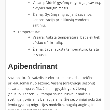
Vasarą: Didelė gyvūnų migracija į savaną,
aktyvus dauginimasis.
Žiemą: Gyvūnų migracija iš savanos,
koncentracija prie likusių vandens
šaltinių.
Temperatūra:
Vasarą: Aukšta temperatūra, bet šiek tiek
vėsiau dėl kritulių.
Žiemą: Labai aukšta temperatūra, karšta
ir sausa.
Apibendrinant
Savanos kraštovaizdis ir ekosistema smarkiai keičiasi
priklausomai nuo sezono. Vasarą (drėgnuoju sezonu)
savana tampa vešlia, žalia ir gyvybinga, o žiemą
(sausuoju sezonu) ji tampa sausa, rusva ir mažiau
svetinga gyvūnams bei augalams. Šie sezoniniai pokyčiai
lemia gyvūnų migracijos modelius, augalų augimą ir