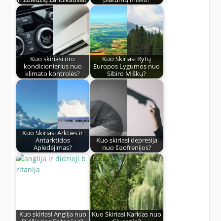
Kuo skiriasi oro
Kuo Skiriasi Rytų
kondicionierius nuo
Europos Lygumos nuo
klimato kontrolės?
Sibiro Miškų?
Kuo Skiriasi Arkties ir
Antarktidos
Kuo skiriasi depresija
Apledėjimas?
nuo šizofrenijos?
Kuo skiriasi Anglija nuo
Kuo Skiriasi Karklas nuo