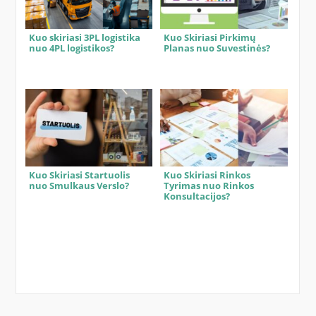
Kuo skiriasi 3PL logistika
Kuo Skiriasi Pirkimų
nuo 4PL logistikos?
Planas nuo Suvestinės?
Kuo Skiriasi Startuolis
Kuo Skiriasi Rinkos
nuo Smulkaus Verslo?
Tyrimas nuo Rinkos
Konsultacijos?