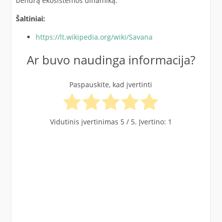
bendrą ekosistemos dinamiką.
Šaltiniai:
https://lt.wikipedia.org
/
wiki/Savana
Ar buvo naudinga informacija?
Paspauskite, kad įvertinti
Vidutinis įvertinimas
5
/ 5. Įvertino:
1