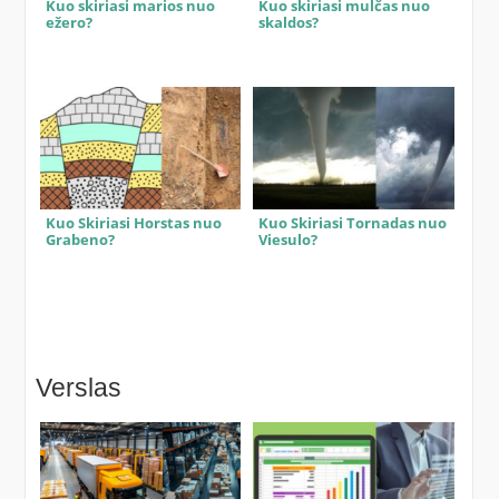
Kuo skiriasi marios nuo
Kuo skiriasi mulčas nuo
ežero?
skaldos?
Kuo Skiriasi Horstas nuo
Kuo Skiriasi Tornadas nuo
Grabeno?
Viesulo?
Verslas