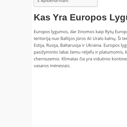
Apibendrinant
Kas Yra Europos Ly
Europos lygumos, dar žinomos kaip Rytų Europo
teritoriją nuo Baltijos jūros iki Uralo kalnų. Ši te
Estija, Rusija, Baltarusija ir Ukraina. Europos 
pasižymintis labai žemu reljefu ir platumomis, 
chernozemio. Klimatas čia yra vidutinio kontinent
vasaros mėnesiais.