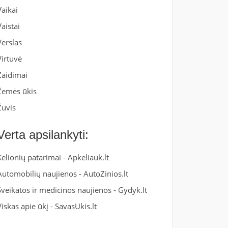
Vaikai
Vaistai
Verslas
Virtuvė
Žaidimai
Žemės ūkis
Žuvis
Verta apsilankyti:
Kelionių patarimai -
Apkeliauk.lt
Automobilių naujienos -
AutoZinios.lt
Sveikatos ir medicinos naujienos -
Gydyk.lt
Viskas apie ūkį -
SavasUkis.lt