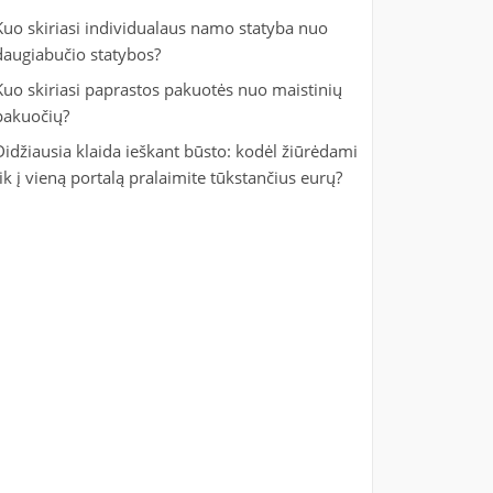
Kuo skiriasi individualaus namo statyba nuo
daugiabučio statybos?
Kuo skiriasi paprastos pakuotės nuo maistinių
pakuočių?
Didžiausia klaida ieškant būsto: kodėl žiūrėdami
tik į vieną portalą pralaimite tūkstančius eurų?