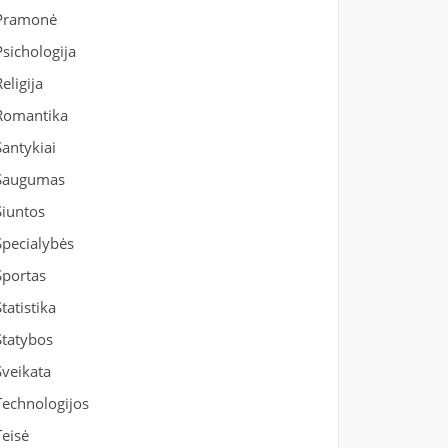
Pramonė
Psichologija
Religija
Romantika
Santykiai
Saugumas
Siuntos
Specialybės
Sportas
Statistika
Statybos
Sveikata
Technologijos
Teisė