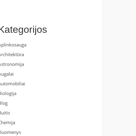
Kategorijos
Aplinkosauga
Architektūra
Astronomija
Augalai
Automobiliai
Biologija
Blog
Buitis
Chemija
Duomenys