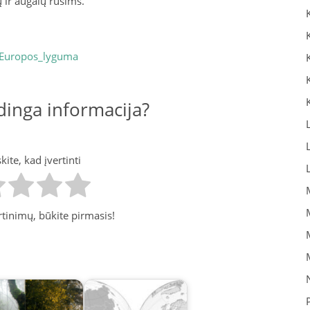
 ir augalų rūšims.
3_Europos_lyguma
inga informacija?
ite, kad įvertinti
tinimų, būkite pirmasis!