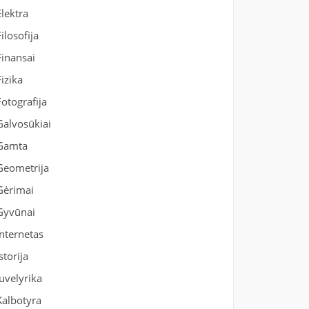
Elektra
Filosofija
Finansai
Fizika
Fotografija
Galvosūkiai
Gamta
Geometrija
Gėrimai
Gyvūnai
Internetas
Istorija
Juvelyrika
Kalbotyra