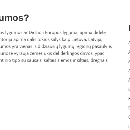
gumos?
s lygumos ar Didžioji Europos lyguma, apima didelę
ritorija apima dalis tokios šalys kaip Lietuva, Latvija,
lygumos yra vienas iš didžiausių lygumų regionų pasaulyje,
kuriose vyrauja žemės ūkis dėl derlingos dirvos, ypač
inio tipo su sausais, šaltais žiemos ir šiltais, drėgnais