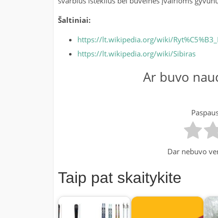
svarbius išteklius bei buveines įvairioms gyvūnų
Šaltiniai:
https://lt.wikipedia.org/wiki/Ryt%C5%B
https://lt.wikipedia.org/wiki/Sibiras
Ar buvo naud
Paspausk
Dar nebuvo ver
Taip pat skaitykite