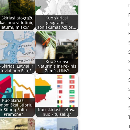
 Skiriasi atogrąžų
Kuo skiriasi
kas nuo vidutinių
geografinis
platumų miško?
zoniškumas Azijos…
Kuo Skiriasi
 Skiriasi Latviai ir
Natūrinis ir Prekinis
etuviai nuo Estų?
Žemės Ūkis?
Kuo Skiriasi
onomiškai Stiprių
ir Silpnų Šalių
Kuo skiriasi Lietuva
Pramonė?
nuo kitų šalių?