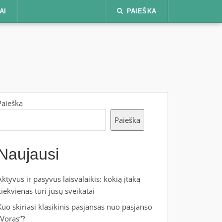
AI
PAIEŠKA
Paieška
Paieška
Naujausi
Aktyvus ir pasyvus laisvalaikis: kokią įtaką
kiekvienas turi jūsų sveikatai
Kuo skiriasi klasikinis pasjansas nuo pasjanso
„Voras“?