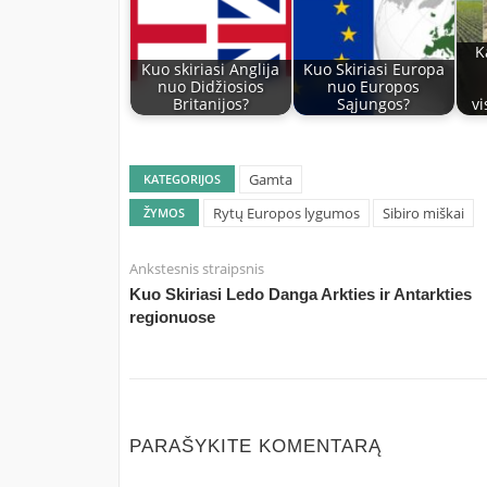
K
Kuo skiriasi Anglija
Kuo Skiriasi Europa
nuo Didžiosios
nuo Europos
Britanijos?
Sąjungos?
vi
Gamta
KATEGORIJOS
Rytų Europos lygumos
Sibiro miškai
ŽYMOS
Ankstesnis straipsnis
Kuo Skiriasi Ledo Danga Arkties ir Antarkties
regionuose
PARAŠYKITE KOMENTARĄ