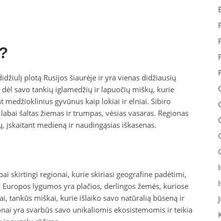
i?
idžiulį plotą Rusijos šiaurėje ir yra vienas didžiausių
 dėl savo tankių iglamedžių ir lapuočių miškų, kurie
 medžioklinius gyvūnus kaip lokiai ir elniai. Sibiro
, labai šaltas žiemas ir trumpas, vėsias vasaras. Regionas
ų, įskaitant medieną ir naudingąsias iškasenas.
i skirtingi regionai, kurie skiriasi geografine padėtimi,
. Europos lygumos yra plačios, derlingos žemės, kuriose
ai, tankūs miškai, kurie išlaiko savo natūralią būseną ir
nai yra svarbūs savo unikaliomis ekosistemomis ir teikia