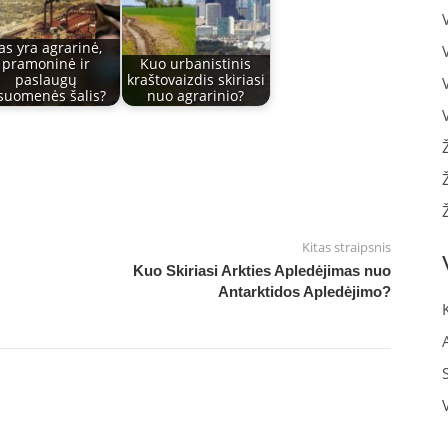
as yra agrarinė,
pramoninė ir
Kuo urbanistinis
paslaugų
kraštovaizdis skiriasi
suomenės šalis?
nuo agrarinio?
Kitas straipsnis
Kuo Skiriasi Arkties Apledėjimas nuo
Antarktidos Apledėjimo?