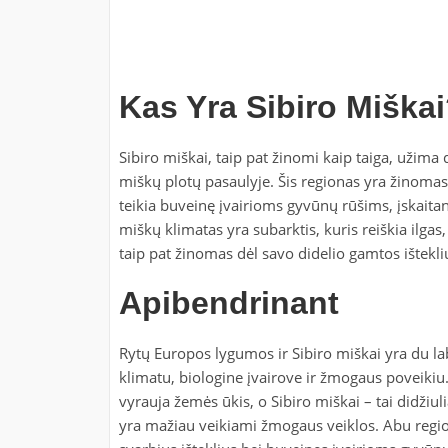
Kas Yra Sibiro Miška
Sibiro miškai, taip pat žinomi kaip taiga, užima d
miškų plotų pasaulyje. Šis regionas yra žinomas
teikia buveinę įvairioms gyvūnų rūšims, įskaitant
miškų klimatas yra subarktis, kuris reiškia ilgas
taip pat žinomas dėl savo didelio gamtos ištekli
Apibendrinant
Rytų Europos lygumos ir Sibiro miškai yra du laba
klimatu, biologine įvairove ir žmogaus poveikiu
vyrauja žemės ūkis, o Sibiro miškai – tai didžiuli
yra mažiau veikiami žmogaus veiklos. Abu regio