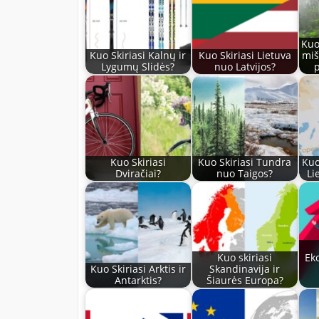
Kuo
Kuo Skiriasi Kalnų ir
Kuo Skiriasi Lietuva
miš
Lygumų Slidės?
nuo Latvijos?
Kuo Skiriasi
Kuo Skiriasi Tundra
Kuo
Dviračiai?
nuo Taigos?
Li
Kuo skiriasi
Ek
Kuo Skiriasi Arktis ir
Skandinavija ir
Antarktis?
Šiaurės Europa?