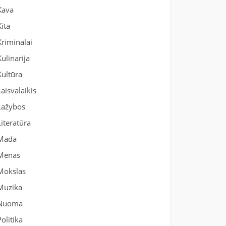
Kava
Kita
Kriminalai
Kulinarija
Kultūra
Laisvalaikis
Lažybos
Literatūra
Mada
Menas
Mokslas
Muzika
Nuoma
Politika