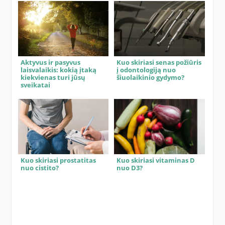
Aktyvus ir pasyvus
Kuo skiriasi senas požiūris
laisvalaikis: kokią įtaką
į odontologiją nuo
kiekvienas turi jūsų
šiuolaikinio gydymo?
sveikatai
Kuo skiriasi prostatitas
Kuo skiriasi vitaminas D
nuo cistito?
nuo D3?