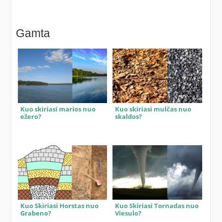
Gamta
Kuo skiriasi marios nuo
Kuo skiriasi mulčas nuo
ežero?
skaldos?
Kuo Skiriasi Horstas nuo
Kuo Skiriasi Tornadas nuo
Grabeno?
Viesulo?