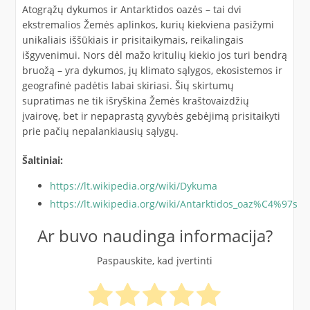
Atogrąžų dykumos ir Antarktidos oazės – tai dvi
ekstremalios Žemės aplinkos, kurių kiekviena pasižymi
unikaliais iššūkiais ir prisitaikymais, reikalingais
išgyvenimui. Nors dėl mažo kritulių kiekio jos turi bendrą
bruožą – yra dykumos, jų klimato sąlygos, ekosistemos ir
geografinė padėtis labai skiriasi. Šių skirtumų
supratimas ne tik išryškina Žemės kraštovaizdžių
įvairovę, bet ir nepaprastą gyvybės gebėjimą prisitaikyti
prie pačių nepalankiausių sąlygų.
Šaltiniai:
https://lt.wikipedia.org/wiki/Dykuma
https://lt.wikipedia.org/wiki/Antarktidos_oaz%C4%97s
Ar buvo naudinga informacija?
Paspauskite, kad įvertinti