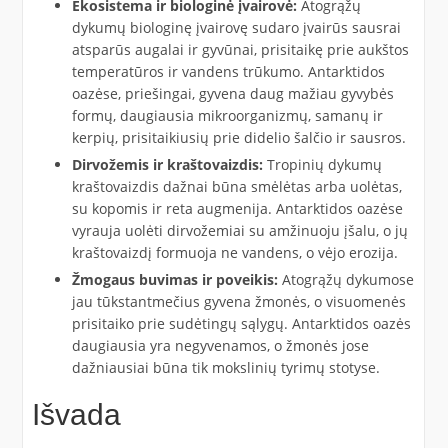
Ekosistema ir biologinė įvairovė:
Atogrąžų
dykumų biologinę įvairovę sudaro įvairūs sausrai
atsparūs augalai ir gyvūnai, prisitaikę prie aukštos
temperatūros ir vandens trūkumo. Antarktidos
oazėse, priešingai, gyvena daug mažiau gyvybės
formų, daugiausia mikroorganizmų, samanų ir
kerpių, prisitaikiusių prie didelio šalčio ir sausros.
Dirvožemis ir kraštovaizdis:
Tropinių dykumų
kraštovaizdis dažnai būna smėlėtas arba uolėtas,
su kopomis ir reta augmenija. Antarktidos oazėse
vyrauja uolėti dirvožemiai su amžinuoju įšalu, o jų
kraštovaizdį formuoja ne vandens, o vėjo erozija.
Žmogaus buvimas ir poveikis:
Atogrąžų dykumose
jau tūkstantmečius gyvena žmonės, o visuomenės
prisitaiko prie sudėtingų sąlygų. Antarktidos oazės
daugiausia yra negyvenamos, o žmonės jose
dažniausiai būna tik mokslinių tyrimų stotyse.
Išvada