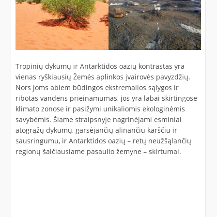
Tropinių dykumų ir Antarktidos oazių kontrastas yra
vienas ryškiausių Žemės aplinkos įvairovės pavyzdžių.
Nors joms abiem būdingos ekstremalios sąlygos ir
ribotas vandens prieinamumas, jos yra labai skirtingose
klimato zonose ir pasižymi unikaliomis ekologinėmis
savybėmis. Šiame straipsnyje nagrinėjami esminiai
atogrąžų dykumų, garsėjančių alinančiu karščiu ir
sausringumu, ir Antarktidos oazių – retų neužšąlančių
regionų šalčiausiame pasaulio žemyne – skirtumai.