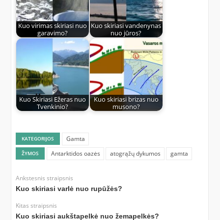
Kuo virimas skiriasi nuo
Kuo skiriasi vandenynas
garavimo?
nuo jūros?
Kuo Skiriasi Ežeras nuo
Kuo skiriasi brizas nuo
Tvenkinio?
musono?
Gamta
KATEGORIJOS
Antarktidos oazės
atogrąžų dykumos
gamta
ŽYMOS
Ankstesnis straipsnis
Kuo skiriasi varlė nuo rupūžės?
Kitas straipsnis
Kuo skiriasi aukštapelkė nuo žemapelkės?