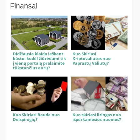
Finansai
Didžiausia klaida ieškant
Kuo Skiriasi
būsto: kodėl žiūrėdami tik
Kriptovaliutos nuo
į vieną portalą pralaimite
Paprastų Valiutų?
tūkstančius eurų?
Kuo Skiriasi Bauda nuo
Kuo skiriasi lizingas nuo
Delspinigių?
išperkamosios nuomos?