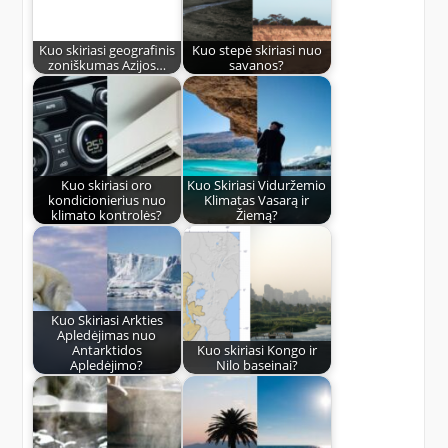
Kuo skiriasi geografinis
Kuo stepė skiriasi nuo
zoniškumas Azijos…
savanos?
Kuo skiriasi oro
Kuo Skiriasi Viduržemio
kondicionierius nuo
Klimatas Vasarą ir
klimato kontrolės?
Žiemą?
Kuo Skiriasi Arkties
Apledėjimas nuo
Antarktidos
Kuo skiriasi Kongo ir
Apledėjimo?
Nilo baseinai?