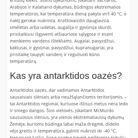
kritulių kiekis. Šioms dykumoms, įskaitant Sacharos,
Arabijos ir Kalahario dykumas, būdingos ekstremalios
temperatūros, kai temperatūra dieną pakyla virš 40 °C, o
naktį gerokai nukrinta. Kraštovaizdis daugiausia
smėlėtas arba uolėtas, augalija ir gyvūnija skurdi,
prisitaikiusi išgyventi atšiauriose sąlygose ir esant
menkiems vandens ištekliams. Augalai, pavyzdžiui,
kaktusai, ir gyvūnai, pavyzdžiui, kupranugariai, yra
prisitaikę taupyti vandenį ir reguliuoti kūno
temperatūrą.
Kas yra antarktidos oazės?
Antarktidos oazės, dar vadinamos Antarktidos
sausaisiais slėniais arba neužšąlančiomis teritorijomis, –
tai Antarktidos regionai, kuriuose ištisus metus nėra ledo
ir sniego dangos. Šios vietovės, įskaitant McMurdo
sausuosius slėnius, yra vienos ekstremaliausių dykumų
Žemėje, kurioms būdinga labai maža drėgmė, didelis
vėjo greitis ir temperatūra, galinti nukristi iki -40 °C.
Nepaisant šalčio, šiose oazėse beveik neiškrenta kritulių,