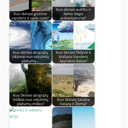
Kuo skiriasi aukšto ir
Kuo skiriasi grutinio
žemo slėgio
vandens ir upės oazė?
pulverizatoriai?
Kuo skiriasi atogrąžų
Kuo Skiriasi Didysis ir
ciklonai nuo vidutinių
Mažasis Vandens
platumų…
Apytakos Ratas?
Kuo Skiriasi atogrąžų
miškas nuo vidutinių
Kuo Skiriasi Savana
platumų miško?
Vasarą ir Žiemą?