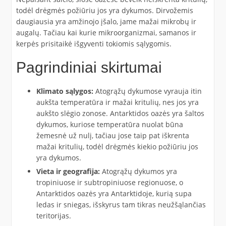
todėl drėgmės požiūriu jos yra dykumos. Dirvožemis
daugiausia yra amžinojo įšalo, jame mažai mikrobų ir
augalų. Tačiau kai kurie mikroorganizmai, samanos ir
kerpės prisitaikė išgyventi tokiomis sąlygomis.
Pagrindiniai skirtumai
Klimato sąlygos:
Atogrąžų dykumose vyrauja itin
aukšta temperatūra ir mažai kritulių, nes jos yra
aukšto slėgio zonose. Antarktidos oazės yra šaltos
dykumos, kuriose temperatūra nuolat būna
žemesnė už nulį, tačiau jose taip pat iškrenta
mažai kritulių, todėl drėgmės kiekio požiūriu jos
yra dykumos.
Vieta ir geografija:
Atogrąžų dykumos yra
tropiniuose ir subtropiniuose regionuose, o
Antarktidos oazės yra Antarktidoje, kurią supa
ledas ir sniegas, išskyrus tam tikras neužšąlančias
teritorijas.