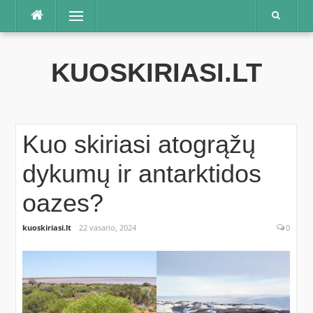
Praleisti
Meniu
KUOSKIRIASI.LT
Kuo skiriasi atogrąžų
dykumų ir antarktidos
oazes?
kuoskiriasi.lt
22 vasario, 2024
0