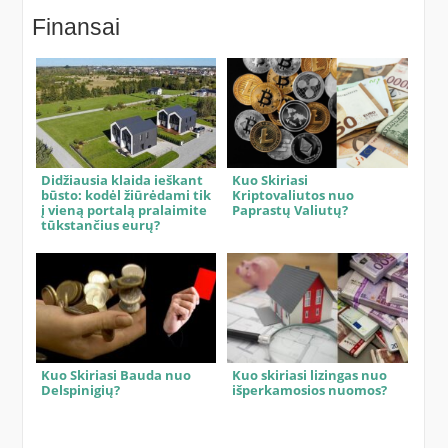
Finansai
Didžiausia klaida ieškant
Kuo Skiriasi
būsto: kodėl žiūrėdami tik
Kriptovaliutos nuo
į vieną portalą pralaimite
Paprastų Valiutų?
tūkstančius eurų?
Kuo Skiriasi Bauda nuo
Kuo skiriasi lizingas nuo
Delspinigių?
išperkamosios nuomos?