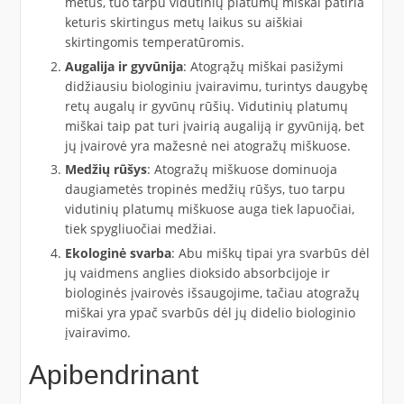
metus, tuo tarpu vidutinių platumų miškai patiria
keturis skirtingus metų laikus su aiškiai
skirtingomis temperatūromis.
Augalija ir gyvūnija
: Atogrąžų miškai pasižymi
didžiausiu biologiniu įvairavimu, turintys daugybę
retų augalų ir gyvūnų rūšių. Vidutinių platumų
miškai taip pat turi įvairią augaliją ir gyvūniją, bet
jų įvairovė yra mažesnė nei atogražų miškuose.
Medžių rūšys
: Atogražų miškuose dominuoja
daugiametės tropinės medžių rūšys, tuo tarpu
vidutinių platumų miškuose auga tiek lapuočiai,
tiek spygliuočiai medžiai.
Ekologinė svarba
: Abu miškų tipai yra svarbūs dėl
jų vaidmens anglies dioksido absorbcijoje ir
biologinės įvairovės išsaugojime, tačiau atogražų
miškai yra ypač svarbūs dėl jų didelio biologinio
įvairavimo.
Apibendrinant