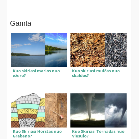
Gamta
Kuo skiriasi marios nuo
Kuo skiriasi mulčas nuo
ežero?
skaldos?
Kuo Skiriasi Horstas nuo
Kuo Skiriasi Tornadas nuo
Grabeno?
Viesulo?