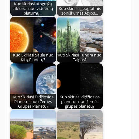
Kuo skiriasi atogrąžų
ciklonai nuo vidutinių
Kuo skiriasi geografinis
platumų…
zoniškumas Azijos…
Kuo Skiriasi Saulė nuo
Kuo Skiriasi Tundra nuo
Kitų Planetų?
Taigos?
Kuo Skiriasi Didžiosios
Kuo skiriasi didžiosios
Planetos nuo Žemės
planetos nuo žemės
Grupės Planetų?
grupės planetų?