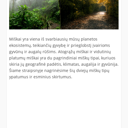
Miškai yra viena iš svarbiausių mūsų planetos
ekosistemų, teikiančių gyvybę ir prieglobstį įvairioms
gyvūnų ir augalų rūšims. Atogrąžų miškai ir vidutinių
platumų miškai yra du pagrindiniai miškų tipai, kuriuos
skiria jų geografinė padėtis, klimatas, augalija ir gyvūnija.
Šiame straipsnyje nagrinėsime šių dviejų miškų tipų
ypatumus ir esminius skirtumus.