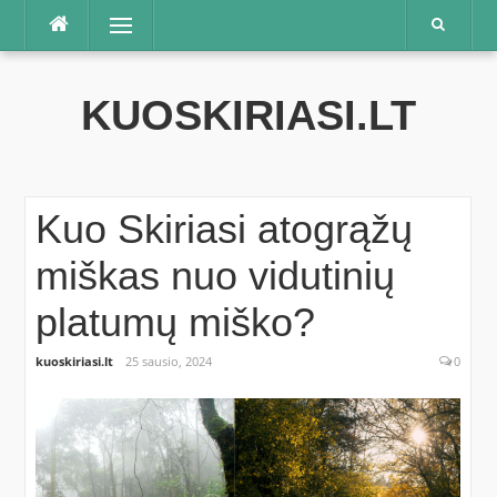
Praleisti
Meniu
KUOSKIRIASI.LT
Kuo Skiriasi atogrąžų
miškas nuo vidutinių
platumų miško?
kuoskiriasi.lt
25 sausio, 2024
0