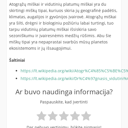
Atogrąžų miškai ir vidutinių platumų miškai yra du
skirtingi miškų tipai, kuriuos skiria jų geografinė padėtis,
klimatas, augalijos ir gyvūnijos įvairovė. Atogrąžų miškai
yra šilti, drėgni ir biologiniu požiūriu labai turtingi, tuo
tarpu vidutinių platumų miškai išsiskiria savo
sezoniškumu ir įvairesnėmis medžių rūšimis. Abu šie
miškų tipai yra nepaprastai svarbūs mūsų planetos
ekosistemoms ir jų išsaugojimui.
Šaltiniai
https://lt.wikipedia.org/wiki/Atogr%C4%85%C5%BE%C
https://lt.wikipedia.org/wiki/Dr%C4%97gnasis_vidu
Ar buvo naudinga informacija?
Paspauskite, kad įvertinti
Dar nebuvo vertinimų, būkite pirmasis!