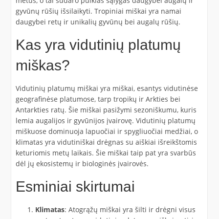
metus, o tai sudaro puikias sąlygas daugybei augalų ir
gyvūnų rūšių išsilaikyti. Tropiniai miškai yra namai
daugybei retų ir unikalių gyvūnų bei augalų rūšių.
Kas yra vidutinių platumų
miškas?
Vidutinių platumų miškai yra miškai, esantys vidutinėse
geografinėse platumose, tarp tropikų ir Arkties bei
Antarkties ratų. Šie miškai pasižymi sezoniškumu, kuris
lemia augalijos ir gyvūnijos įvairovę. Vidutinių platumų
miškuose dominuoja lapuočiai ir spygliuočiai medžiai, o
klimatas yra vidutiniškai drėgnas su aiškiai išreikštomis
keturiomis metų laikais. Šie miškai taip pat yra svarbūs
dėl jų ekosistemų ir biologinės įvairovės.
Esminiai skirtumai
Klimatas
: Atogrąžų miškai yra šilti ir drėgni visus