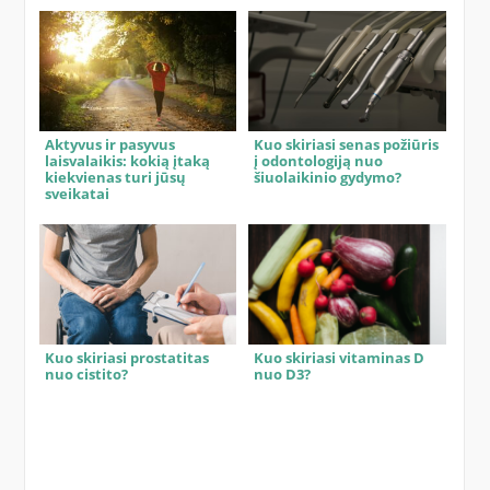
Aktyvus ir pasyvus
Kuo skiriasi senas požiūris
laisvalaikis: kokią įtaką
į odontologiją nuo
kiekvienas turi jūsų
šiuolaikinio gydymo?
sveikatai
Kuo skiriasi prostatitas
Kuo skiriasi vitaminas D
nuo cistito?
nuo D3?