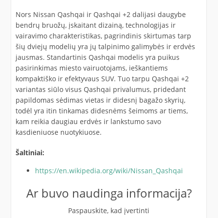
Nors Nissan Qashqai ir Qashqai +2 dalijasi daugybe
bendrų bruožų, įskaitant dizainą, technologijas ir
vairavimo charakteristikas, pagrindinis skirtumas tarp
šių dviejų modelių yra jų talpinimo galimybės ir erdvės
jausmas. Standartinis Qashqai modelis yra puikus
pasirinkimas miesto vairuotojams, ieškantiems
kompaktiško ir efektyvaus SUV. Tuo tarpu Qashqai +2
variantas siūlo visus Qashqai privalumus, pridedant
papildomas sėdimas vietas ir didesnį bagažo skyrių,
todėl yra itin tinkamas didesnėms šeimoms ar tiems,
kam reikia daugiau erdvės ir lankstumo savo
kasdieniuose nuotykiuose.
Šaltiniai:
https://en.wikipedia.org/wiki/Nissan_Qashqai
Ar buvo naudinga informacija?
Paspauskite, kad įvertinti