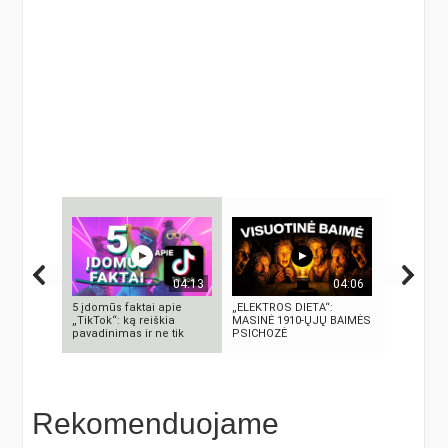
04:13
04:06
5 įdomūs faktai apie
„ELEKTROS DIETA“:
„Septynių 
„TikTok“: ką reiškia
MASINĖ 1910-ŲJŲ BAIMĖS
Riteris" – 
pavadinimas ir ne tik
PSICHOZĖ
paprastum
Rekomenduojame