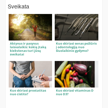
Sveikata
Aktyvus ir pasyvus
Kuo skiriasi senas požiūris
laisvalaikis: kokią įtaką
į odontologiją nuo
kiekvienas turi jūsų
šiuolaikinio gydymo?
sveikatai
Kuo skiriasi prostatitas
Kuo skiriasi vitaminas D
nuo cistito?
nuo D3?