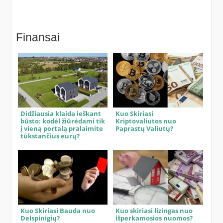
Finansai
Didžiausia klaida ieškant
Kuo Skiriasi
būsto: kodėl žiūrėdami tik
Kriptovaliutos nuo
į vieną portalą pralaimite
Paprastų Valiutų?
tūkstančius eurų?
Kuo Skiriasi Bauda nuo
Kuo skiriasi lizingas nuo
Delspinigių?
išperkamosios nuomos?