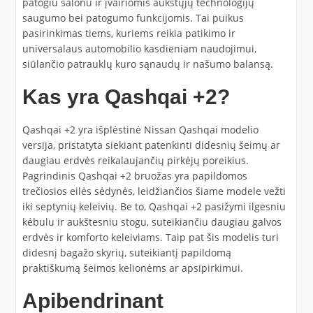
patogiu salonu ir įvairiomis aukštųjų technologijų
saugumo bei patogumo funkcijomis. Tai puikus
pasirinkimas tiems, kuriems reikia patikimo ir
universalaus automobilio kasdieniam naudojimui,
siūlančio patrauklų kuro sąnaudų ir našumo balansą.
Kas yra Qashqai +2?
Qashqai +2 yra išplėstinė Nissan Qashqai modelio
versija, pristatyta siekiant patenkinti didesnių šeimų ar
daugiau erdvės reikalaujančių pirkėjų poreikius.
Pagrindinis Qashqai +2 bruožas yra papildomos
trečiosios eilės sėdynės, leidžiančios šiame modele vežti
iki septynių keleivių. Be to, Qashqai +2 pasižymi ilgesniu
kėbulu ir aukštesniu stogu, suteikiančiu daugiau galvos
erdvės ir komforto keleiviams. Taip pat šis modelis turi
didesnį bagažo skyrių, suteikiantį papildomą
praktiškumą šeimos kelionėms ar apsipirkimui.
Apibendrinant