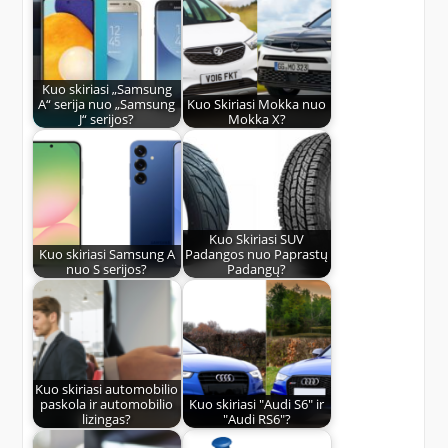
Kuo skiriasi „Samsung
A“ serija nuo „Samsung
Kuo Skiriasi Mokka nuo
J“ serijos?
Mokka X?
Kuo Skiriasi SUV
Kuo skiriasi Samsung A
Padangos nuo Paprastų
nuo S serijos?
Padangų?
Kuo skiriasi automobilio
paskola ir automobilio
Kuo skiriasi "Audi S6" ir
lizingas?
"Audi RS6"?