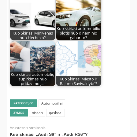
Kuo skiriasi automobilio
Kuo Skiriasi Minivenas
plotis nuo dinaminio
nuo Hecbeko?
gabarito?
Kuo skiriasi automobilių
supirkimas nuo
Kuo Skiriasi Miesto ir
pridavimo į…
Rajono Savivaldybė?
Automobiliai
KATEGORIJOS
nissan
qashqai
ŽYMOS
Ankstesnis straipsnis
Kuo skiriasi „Audi S6” ir „Audi RS6”?