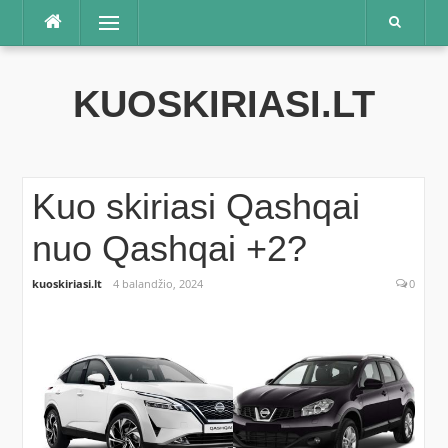
Praleisti
Meniu
KUOSKIRIASI.LT
Kuo skiriasi Qashqai
nuo Qashqai +2?
kuoskiriasi.lt
4 balandžio, 2024
0