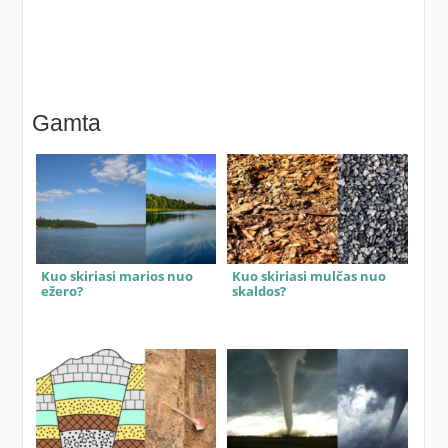
Gamta
Kuo skiriasi marios nuo
Kuo skiriasi mulčas nuo
ežero?
skaldos?