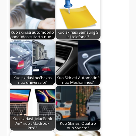
Kuo skiriasi automobilio
Kuo skiriasi Samsung S
panaudos sutartis nuo…
ir J telefonai?
Kuo skiriasi hečbekas
Kuo Skiriasi Automatinė
nuo universalo?
nuo Mechaninės?
Kuo skiriasi „MacBook
Air“ nuo „MacBook
Kuo Skiriasi Quattro
Pro“?
nuo Syncro?