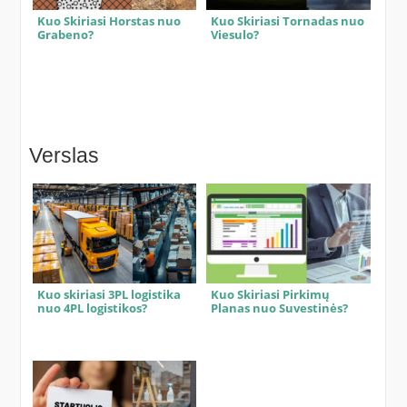
Kuo Skiriasi Horstas nuo
Kuo Skiriasi Tornadas nuo
Grabeno?
Viesulo?
Verslas
Kuo skiriasi 3PL logistika
Kuo Skiriasi Pirkimų
nuo 4PL logistikos?
Planas nuo Suvestinės?