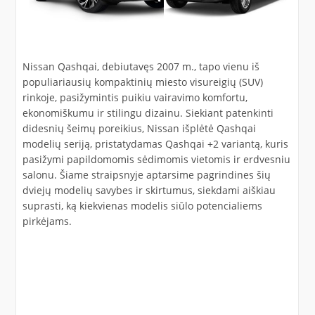
Nissan Qashqai, debiutavęs 2007 m., tapo vienu iš
populiariausių kompaktinių miesto visureigių (SUV)
rinkoje, pasižymintis puikiu vairavimo komfortu,
ekonomiškumu ir stilingu dizainu. Siekiant patenkinti
didesnių šeimų poreikius, Nissan išplėtė Qashqai
modelių seriją, pristatydamas Qashqai +2 variantą, kuris
pasižymi papildomomis sėdimomis vietomis ir erdvesniu
salonu. Šiame straipsnyje aptarsime pagrindines šių
dviejų modelių savybes ir skirtumus, siekdami aiškiau
suprasti, ką kiekvienas modelis siūlo potencialiems
pirkėjams.