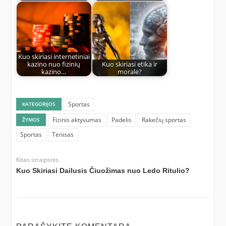
Kuo skiriasi internetiniai
kazino nuo fizinių
Kuo skiriasi etika ir
kazino…
moralė?
Sportas
KATEGORIJOS
Fizinis aktyvumas
Padelis
Rakečių sportas
ŽYMOS
Sportas
Tenisas
Kitas straipsnis
Kuo Skiriasi Dailusis Čiuožimas nuo Ledo Ritulio?