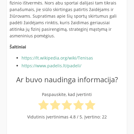
fizinio ištvermės. Nors abu sportai dalijasi tam tikrais
panašumais, jie siūlo skirtingas patirtis žaidėjams ir
žiūrovams. Supratimas apie šių sportų skirtumus gali
padėti žaidėjams rinktis, kuris žaidimas geriausiai
atitinka jų fizinį pasirengimą, strateginį mąstymą ir
asmeninius pomėgius.
Šaltiniai
https://lt.wikipedia.org/wiki/Tenisas
https://www.padelis.lt/padeli/
Ar buvo naudinga informacija?
Paspauskite, kad įvertinti
Vidutinis įvertinimas
4.8
/ 5. Įvertino:
22