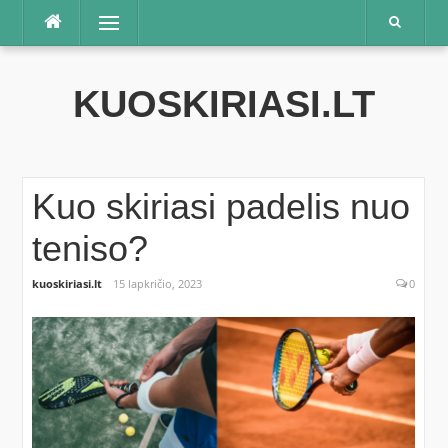
Praleisti
Meniu
KUOSKIRIASI.LT
Kuo skiriasi padelis nuo
teniso?
kuoskiriasi.lt
15 lapkričio, 2023
0