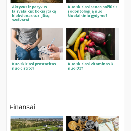
Aktyvus ir pasyvus
Kuo skiriasi senas požiūris
laisvalaikis: kokią įtaką
į odontologiją nuo
kiekvienas turi jūsų
šiuolaikinio gydymo?
sveikatai
Kuo skiriasi prostatitas
Kuo skiriasi vitaminas D
nuo cistito?
nuo D3?
Finansai