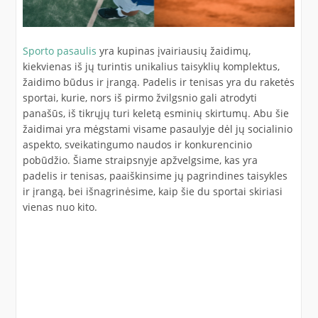
Sporto pasaulis
yra kupinas įvairiausių žaidimų,
kiekvienas iš jų turintis unikalius taisyklių komplektus,
žaidimo būdus ir įrangą. Padelis ir tenisas yra du raketės
sportai, kurie, nors iš pirmo žvilgsnio gali atrodyti
panašūs, iš tikrųjų turi keletą esminių skirtumų. Abu šie
žaidimai yra mėgstami visame pasaulyje dėl jų socialinio
aspekto, sveikatingumo naudos ir konkurencinio
pobūdžio. Šiame straipsnyje apžvelgsime, kas yra
padelis ir tenisas, paaiškinsime jų pagrindines taisykles
ir įrangą, bei išnagrinėsime, kaip šie du sportai skiriasi
vienas nuo kito.