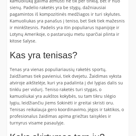
kamuoliuką galima atmušti ne tik per tinklą, bet ir nuo
sienų. Padelio raketės yra be stygų, dažniausiai
pagamintos iš kompozitinės medžiagos ir turi skylutes.
Kamuoliukas yra panašus į teniso, bet šiek tiek mažesnis
ir minkštesnis. Padelis yra itin populiarus Ispanijoje ir
Lotynų Amerikoje, o pastaruoju metu sparčiai plinta ir
kitose šalyse.
Kas yra tenisas?
Tenas yra vienas populiariausių raketės sportų,
žaidžiamas tiek pavieniui, tiek dvejetu. Žaidimas vyksta
atviroje aikštelėje, kuri yra padalinta į dvi lygias dalis su
tinklu per vidurį. Teniso raketės turi stygas, o
kamuoliukai yra aukštos kokybės, su tam tikru slėgio
lygiu, leidžiančiu jiems šokinėti ir greitai skristi oru.
Tenisas reikalauja gero koordinavimo, jėgos ir taktikos, o
profesionalus žaidimas apima griežtas taisykles ir
turnyrus visame pasaulyje.