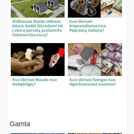
Didžiausia klaida ieškant
Kuo Skiriasi
būsto: kodėl žiūrėdami tik
Kriptovaliutos nuo
į vieną portalą pralaimite
Paprastų Valiutų?
tūkstančius eurų?
Kuo Skiriasi Bauda nuo
Kuo skiriasi lizingas nuo
Delspinigių?
išperkamosios nuomos?
Gamta