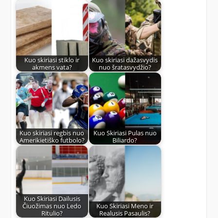
Kuo skiriasi stiklo ir
Kuo skiriasi dažasvydis
akmens vata?
nuo šratasvydžio?
Kuo skiriasi regbis nuo
Kuo Skiriasi Pulas nuo
Amerikietiško futbolo?
Biliardo?
Kuo Skiriasi Dailusis
Čiuožimas nuo Ledo
Kuo Skiriasi Meno ir
Ritulio?
Realusis Pasaulis?