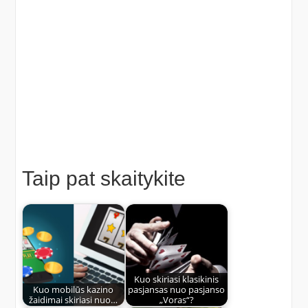
Taip pat skaitykite
Kuo skiriasi klasikinis
Kuo mobilūs kazino
pasjansas nuo pasjanso
žaidimai skiriasi nuo…
„Voras“?