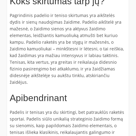
Koks skirtumas tarp jų?
Pagrindinis padelio ir teniso skirtumas yra aikštelės
dydis ir sienų naudojimas žaidime. Padelio aikštelė yra
mažesnė, o žaidimo sienos yra aktyvus žaidimo
elementas, leidžiantis kamuoliuką atmušti bet kuriuo
kampu. Padelio raketės yra be stygų ir mažesnės, o
žaidimo kamuoliukai – minkštesni ir lėtesni, o tai reiškia,
kad žaidimas yra mažiau intensyvus ir labiau taktinis.
Tenisas, kita vertus, yra greitas ir reikalauja didesnio
fizinio pasirengimo bei atkaklumo, ir yra žaidžiamas
didesnėje aikštelėje su aukštu tinklu, atskiriančiu
žaidėjus.
Apibendrinant
Padelis ir tenisas yra du skirtingi, bet patrauklūs raketės
sportai. Padelis siūlo unikalią strateginio žaidimo formą
su sienomis, kaip papildomais žaidimo elementais, o
tenisas išlieka klasikinis, reikalaujantis galingumo ir