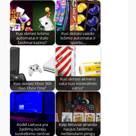
Kuo skiriasi lošimo
Kuo skiriasi vaizdo
automatai ir stalo
lošimo automatai ir
žaidimai kazino?
sporto…
Kuo skiriasi akmens
Kuo skiriasi Xbox 360
vata nuo mineralinės
nuo Xbox One?
vatos?
Kodėl Lietuva yra
Kaip lietuviai atranda
žaidimų kūrėjų
naujus žaidimus
susitelkimo centras
neišleisdami pinigų