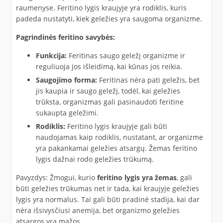
raumenyse. Feritino lygis kraujyje yra rodiklis, kuris
padeda nustatyti, kiek geležies yra saugoma organizme.
Pagrindinės feritino savybės:
Funkcija:
Feritinas saugo geležį organizme ir
reguliuoja jos išleidimą, kai kūnas jos reikia.
Saugojimo forma:
Feritinas nėra pati geležis, bet
jis kaupia ir saugo geležį, todėl, kai geležies
trūksta, organizmas gali pasinaudoti feritine
sukaupta geležimi.
Rodiklis:
Feritino lygis kraujyje gali būti
naudojamas kaip rodiklis, nustatant, ar organizme
yra pakankamai geležies atsargų. Žemas feritino
lygis dažnai rodo geležies trūkumą.
Pavyzdys: Žmogui, kurio
feritino lygis yra žemas
, gali
būti geležies trūkumas net ir tada, kai kraujyje geležies
lygis yra normalus. Tai gali būti pradinė stadija, kai dar
nėra išsivysčiusi anemija, bet organizmo geležies
atsargos yra mažos.