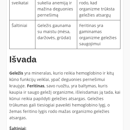
sveikatai
sukelia anemiją ir
rodo, kad
mažina deguonies
organizme trūksta
pernešimą
geležies atsargų
Šaltiniai
Geležis gaunama
Feritinas yra
su maistu (mėsa,
gaminamas
daržovės, grūdai)
organizme geležies
saugojimui
Išvada
Geležis
yra mineralas, kurio reikia hemoglobino ir kitų
kūno funkcijų veiklai, ypač deguonies pernešimui
kraujyje.
Feritinas
, savo ruožtu, yra baltymas, kuris
kaupia ir saugo geležį organizme, išleisdamas ją tada, kai
kūnui reikia papildyti geležies atsargas. Geležies
trūkumas gali tiesiogiai paveikti hemoglobino lygį, o
žemas feritino lygis rodo mažas organizmo geležies
atsargas.
Šaltiniai: