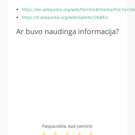
https://en.wikipedia.org/wiki/Ferritin#/media/File:Ferrit
https://lt.wikipedia.org/wiki/Gele%C5%BEis
Ar buvo naudinga informacija?
Paspauskite, kad įvertinti