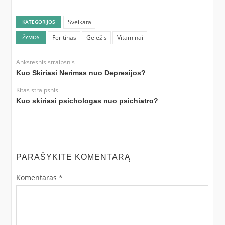
Sveikata
KATEGORIJOS
Feritinas
Geležis
Vitaminai
ŽYMOS
Ankstesnis straipsnis
Kuo Skiriasi Nerimas nuo Depresijos?
Kitas straipsnis
Kuo skiriasi psichologas nuo psichiatro?
PARAŠYKITE KOMENTARĄ
Komentaras
*