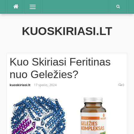
Praleisti
Meniu
KUOSKIRIASI.LT
Kuo Skiriasi Feritinas
nuo Geležies?
kuoskiriasi.lt
17 spalio, 2024
0