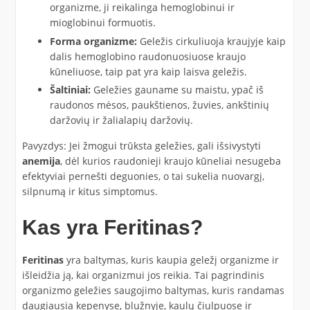
organizme, ji reikalinga hemoglobinui ir
mioglobinui formuotis.
Forma organizme:
Geležis cirkuliuoja kraujyje kaip
dalis hemoglobino raudonuosiuose kraujo
kūneliuose, taip pat yra kaip laisva geležis.
Šaltiniai:
Geležies gauname su maistu, ypač iš
raudonos mėsos, paukštienos, žuvies, ankštinių
daržovių ir žalialapių daržovių.
Pavyzdys: Jei žmogui trūksta geležies, gali išsivystyti
anemija
, dėl kurios raudonieji kraujo kūneliai nesugeba
efektyviai pernešti deguonies, o tai sukelia nuovargį,
silpnumą ir kitus simptomus.
Kas yra Feritinas?
Feritinas
yra baltymas, kuris kaupia geležį organizme ir
išleidžia ją, kai organizmui jos reikia. Tai pagrindinis
organizmo geležies saugojimo baltymas, kuris randamas
daugiausia kepenyse, blužnyje, kaulų čiulpuose ir