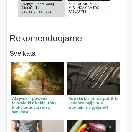
„Septynių Karalysčių
KAMUOLINIS ŽAIBAS:
KAIP KINI
Riteris" – kai
MĮSLINGA GAMTOS
„PASAULIO
paprastumas nugali
PASLAPTIS
NUTYLĖTA
Rekomenduojame
Sveikata
Aktyvus ir pasyvus
Kuo skiriasi senas požiūris
laisvalaikis: kokią įtaką
į odontologiją nuo
kiekvienas turi jūsų
šiuolaikinio gydymo?
sveikatai