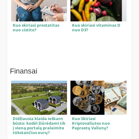
Kuo skiriasi prostatitas
Kuo skiriasi vitaminas D
nuo cistito?
nuo D3?
Finansai
Didžiausia klaida ieškant
Kuo Skiriasi
būsto: kodėl žiūrėdami tik
Kriptovaliutos nuo
į vieną portalą pralaimite
Paprastų Valiutų?
tūkstančius eurų?