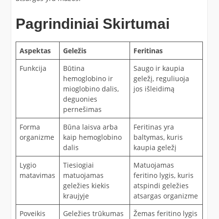
Pagrindiniai Skirtumai
Aspektas
Geležis
Feritinas
Funkcija
Būtina
Saugo ir kaupia
hemoglobino ir
geležį, reguliuoja
mioglobino dalis,
jos išleidimą
deguonies
pernešimas
Forma
Būna laisva arba
Feritinas yra
organizme
kaip hemoglobino
baltymas, kuris
dalis
kaupia geležį
Lygio
Tiesiogiai
Matuojamas
matavimas
matuojamas
feritino lygis, kuris
geležies kiekis
atspindi geležies
kraujyje
atsargas organizme
Poveikis
Geležies trūkumas
Žemas feritino lygis