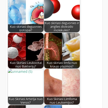
Kuo skiriasi deguonies ir
Kuo skiriasi deguonies
anglies dioksido
izotopai?
molekulės?
Kuo Skiriasi Leukocitai
Kuo skiriasi limfa nuo
nuo Bakterijų?
kraujo plazmos?
Kuo Skiriasi Arterija nuo
Kuo Skiriasi Limfoma
Venos?
nuo Leukemijos?