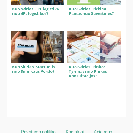
Kuo skiriasi 3PL logistika
Kuo Skiriasi Pirkimų
nuo 4PL logistikos?
Planas nuo Suvestinės?
Kuo Skiriasi Startuolis
Kuo Skiriasi Rinkos
nuo Smulkaus Verslo?
Tyrimas nuo Rinkos
Konsultacijos?
Privatumo politika
Kontaktai
Apie mus