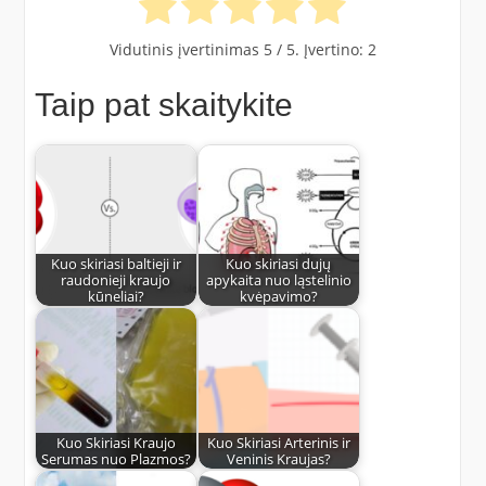
Vidutinis įvertinimas
5
/ 5. Įvertino:
2
Taip pat skaitykite
Kuo skiriasi baltieji ir
Kuo skiriasi dujų
raudonieji kraujo
apykaita nuo ląstelinio
kūneliai?
kvėpavimo?
Kuo Skiriasi Kraujo
Kuo Skiriasi Arterinis ir
Serumas nuo Plazmos?
Veninis Kraujas?