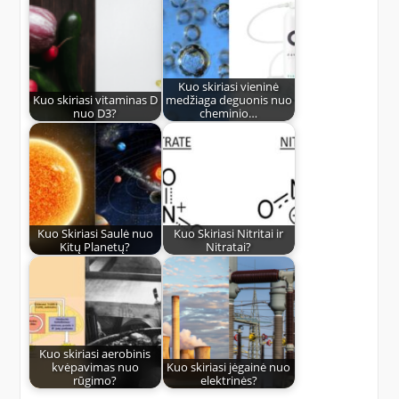
Kuo skiriasi vieninė
Kuo skiriasi vitaminas D
medžiaga deguonis nuo
nuo D3?
cheminio…
Kuo Skiriasi Saulė nuo
Kuo Skiriasi Nitritai ir
Kitų Planetų?
Nitratai?
Kuo skiriasi aerobinis
kvėpavimas nuo
Kuo skiriasi jėgainė nuo
rūgimo?
elektrinės?