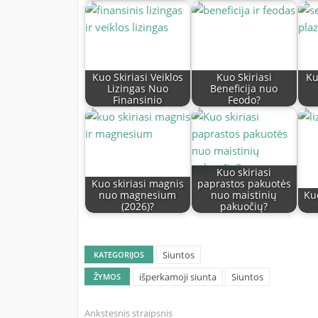
Kuo Skiriasi Veiklos
Kuo Skiriasi
Ku
Lizingas Nuo
Beneficija nuo
Finansinio
Feodo?
Kuo skiriasi
Kuo skiriasi magnis
paprastos pakuotės
nuo magnesium
nuo maistinių
Kuo
(2026)?
pakuočių?
Siuntos
KATEGORIJOS
išperkamoji siunta
Siuntos
ŽYMOS
Ankstesnis straipsnis