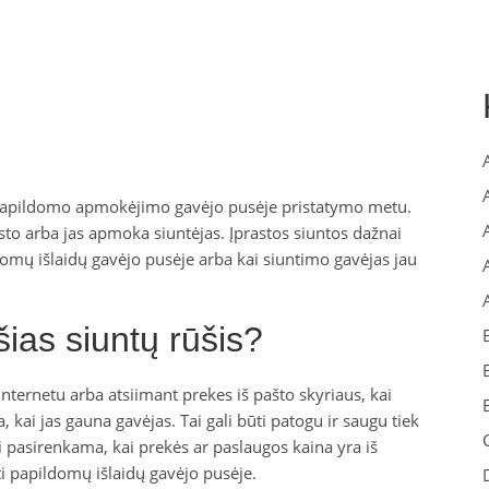
ja papildomo apmokėjimo gavėjo pusėje pristatymo metu.
to arba jas apmoka siuntėjas. Įprastos siuntos dažnai
omų išlaidų gavėjo pusėje arba kai siuntimo gavėjas jau
 šias siuntų rūšis?
ternetu arba atsiimant prekes iš pašto skyriaus, kai
 kai jas gauna gavėjas. Tai gali būti patogu ir saugu tiek
ai pasirenkama, kai prekės ar paslaugos kaina yra iš
i papildomų išlaidų gavėjo pusėje.