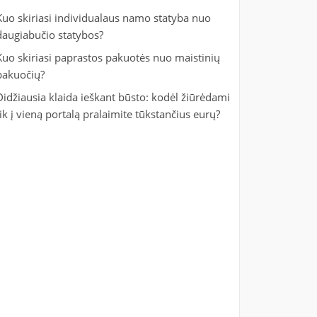
Kuo skiriasi individualaus namo statyba nuo
daugiabučio statybos?
Kuo skiriasi paprastos pakuotės nuo maistinių
pakuočių?
Didžiausia klaida ieškant būsto: kodėl žiūrėdami
tik į vieną portalą pralaimite tūkstančius eurų?