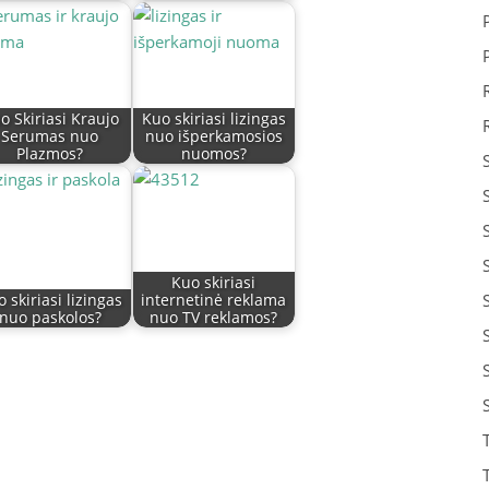
o Skiriasi Kraujo
Kuo skiriasi lizingas
Serumas nuo
nuo išperkamosios
Plazmos?
nuomos?
Kuo skiriasi
 skiriasi lizingas
internetinė reklama
nuo paskolos?
nuo TV reklamos?