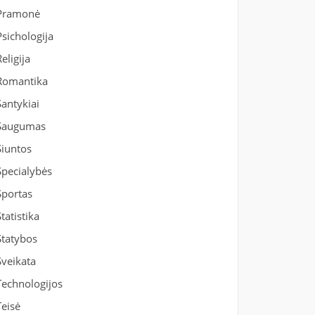
Pramonė
Psichologija
Religija
Romantika
Santykiai
Saugumas
Siuntos
Specialybės
Sportas
Statistika
Statybos
Sveikata
Technologijos
Teisė