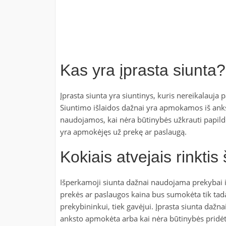
Kas yra įprasta siunta?
Įprasta siunta yra siuntinys, kuris nereikalau
Siuntimo išlaidos dažnai yra apmokamos iš anks
naudojamos, kai nėra būtinybės užkrauti papild
yra apmokėjęs už prekę ar paslaugą.
Kokiais atvejais rinktis
Išperkamoji siunta dažnai naudojama prekybai in
prekės ar paslaugos kaina bus sumokėta tik tada,
prekybininkui, tiek gavėjui. Įprasta siunta dažn
anksto apmokėta arba kai nėra būtinybės pridėt