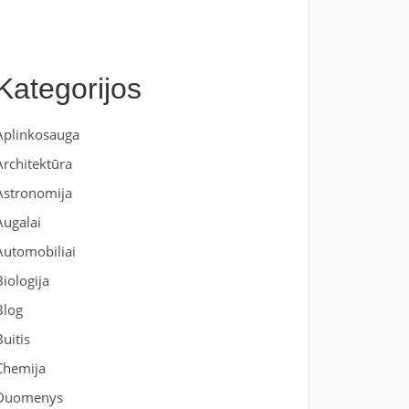
Kategorijos
Aplinkosauga
Architektūra
Astronomija
Augalai
Automobiliai
Biologija
Blog
Buitis
Chemija
Duomenys