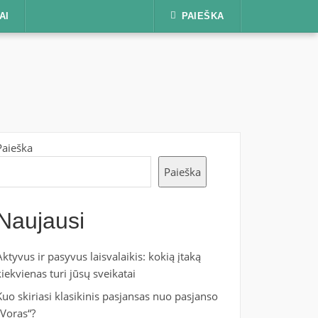
AI
PAIEŠKA
Paieška
Paieška
Naujausi
Aktyvus ir pasyvus laisvalaikis: kokią įtaką
kiekvienas turi jūsų sveikatai
Kuo skiriasi klasikinis pasjansas nuo pasjanso
„Voras“?