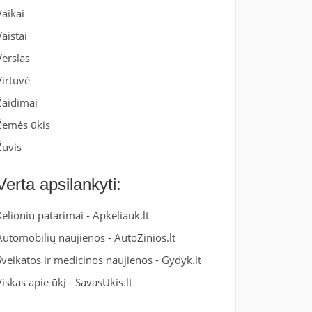
Vaikai
Vaistai
Verslas
Virtuvė
Žaidimai
Žemės ūkis
Žuvis
Verta apsilankyti:
Kelionių patarimai -
Apkeliauk.lt
Automobilių naujienos -
AutoZinios.lt
Sveikatos ir medicinos naujienos -
Gydyk.lt
Viskas apie ūkį -
SavasUkis.lt