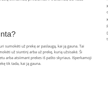
unta?
uri sumokėti už prekę ar paslaugą, kai ją gauna. Tai
okėti už siuntinį arba už prekę, kurią užsisakė. Ši
tu arba atsiimant prekes iš pašto skyriaus. Išperkamoji
kę tik tada, kai ją gauna.