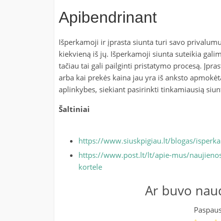
Apibendrinant
Išperkamoji ir įprasta siunta turi savo privalumu
kiekvieną iš jų. Išperkamoji siunta suteikia gali
tačiau tai gali pailginti pristatymo procesą. Įpr
arba kai prekės kaina jau yra iš anksto apmokėta.
aplinkybes, siekiant pasirinkti tinkamiausią siun
Šaltiniai
https://www.siuskpigiau.lt/blogas/isperka
https://www.post.lt/lt/apie-mus/naujieno
kortele
Ar buvo naud
Paspausk