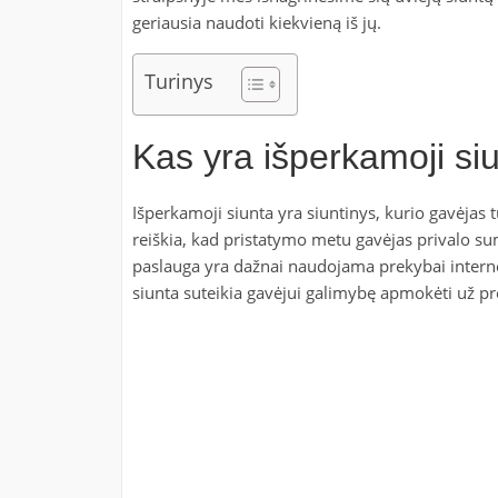
geriausia naudoti kiekvieną iš jų.
Turinys
Kas yra išperkamoji si
Išperkamoji siunta yra siuntinys, kurio gavėjas t
reiškia, kad pristatymo metu gavėjas privalo sum
paslauga yra dažnai naudojama prekybai interne
siunta suteikia gavėjui galimybę apmokėti už pre