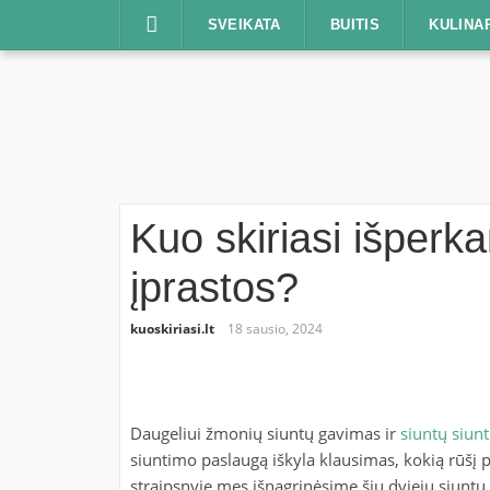
Praleisti
SVEIKATA
BUITIS
KULINA
Kuo skiriasi išperk
įprastos?
kuoskiriasi.lt
18 sausio, 2024
Daugeliui žmonių siuntų gavimas ir
siuntų siun
siuntimo paslaugą iškyla klausimas, kokią rūšį p
straipsnyje mes išnagrinėsime šių dviejų siuntų