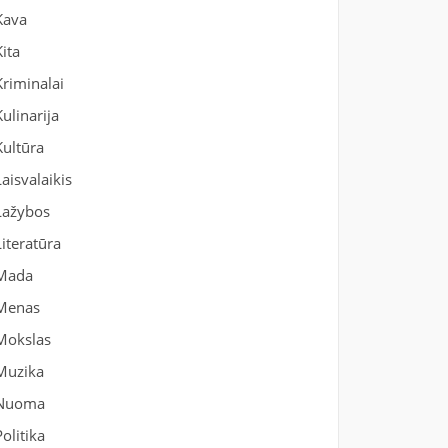
Kava
Kita
Kriminalai
Kulinarija
Kultūra
Laisvalaikis
Lažybos
Literatūra
Mada
Menas
Mokslas
Muzika
Nuoma
Politika