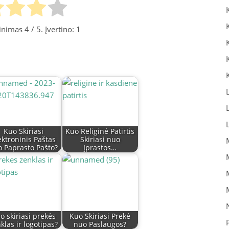
tinimas
4
/ 5. Įvertino:
1
Kuo Skiriasi
Kuo Religinė Patirtis
ektroninis Paštas
Skiriasi nuo
 Paprasto Pašto?
Įprastos…
o skiriasi prekės
Kuo Skiriasi Prekė
klas ir logotipas?
nuo Paslaugos?