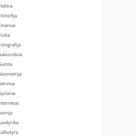
Elektra
Filosofija
Finansai
Fizika
Fotografija
Galvosūkiai
Gamta
Geometrija
Gėrimai
Gyvūnai
Internetas
Istorija
Juvelyrika
Kalbotyra