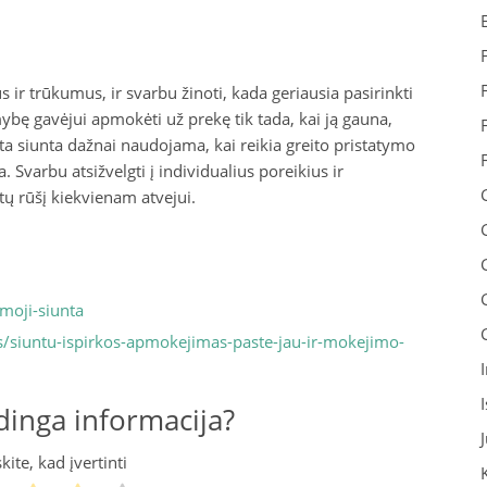
s ir trūkumus, ir svarbu žinoti, kada geriausia pasirinkti
mybę gavėjui apmokėti už prekę tik tada, kai ją gauna,
asta siunta dažnai naudojama, kai reikia greito pristatymo
 Svarbu atsižvelgti į individualius poreikius ir
tų rūšį kiekvienam atvejui.
moji-siunta
s/siuntu-ispirkos-apmokejimas-paste-jau-ir-mokejimo-
inga informacija?
ite, kad įvertinti