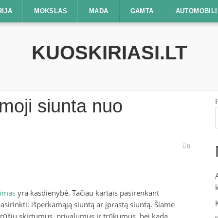
RIJA
MOKSLAS
MADA
GAMTA
AUTOMOBILI
KUOSKIRIASI.LT
amoji siunta nuo
0
timas
yra kasdienybė. Tačiau kartais pasirenkant
asirinkti: išperkamąją siuntą ar įprastą siuntą. Šiame
 rūšių skirtumus, privalumus ir trūkumus, bei kada