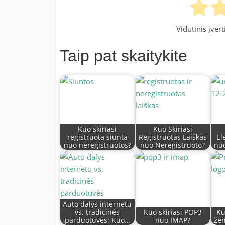
Vidutinis įver
Taip pat skaitykite
Kuo skiriasi
Kuo Skiriasi
registruota siunta
Registruotas Laiškas
El
nuo neregistruotos?
nuo Neregistruoto?
nuo
Auto dalys internetu
vs. tradicinės
Kuo skiriasi POP3
Ku
parduotuvės: Kuo…
nuo IMAP?
žen