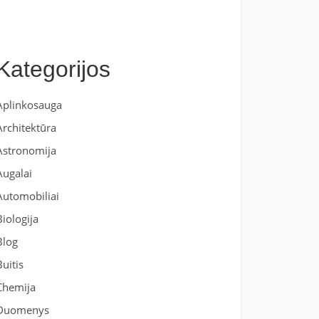
Kategorijos
Aplinkosauga
Architektūra
Astronomija
Augalai
Automobiliai
Biologija
Blog
Buitis
Chemija
Duomenys