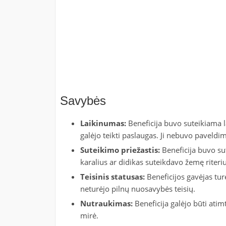
Savybės
Laikinumas:
Beneficija buvo suteikiama la
galėjo teikti paslaugas. Ji nebuvo paveldi
Suteikimo priežastis:
Beneficija buvo sut
karalius ar didikas suteikdavo žemę riteriu
Teisinis statusas:
Beneficijos gavėjas turė
neturėjo pilnų nuosavybės teisių.
Nutraukimas:
Beneficija galėjo būti atim
mirė.