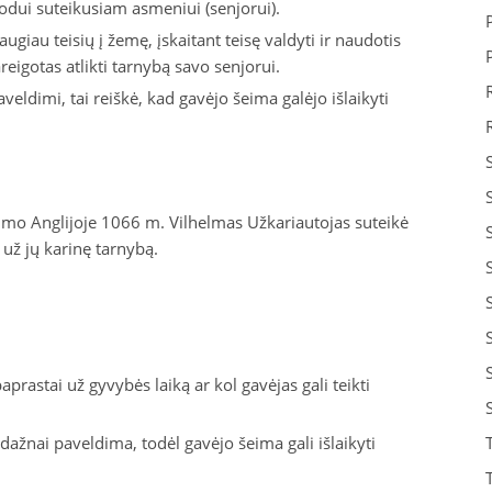
eodui suteikusiam asmeniui (senjorui).
giau teisių į žemę, įskaitant teisę valdyti ir naudotis
eigotas atlikti tarnybą savo senjorui.
eldimi, tai reiškė, kad gavėjo šeima galėjo išlaikyti
o Anglijoje 1066 m. Vilhelmas Užkariautojas suteikė
už jų karinę tarnybą.
aprastai už gyvybės laiką ar kol gavėjas gali teikti
dažnai paveldima, todėl gavėjo šeima gali išlaikyti