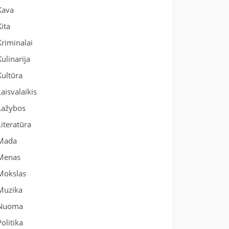
Kava
Kita
Kriminalai
Kulinarija
Kultūra
Laisvalaikis
Lažybos
Literatūra
Mada
Menas
Mokslas
Muzika
Nuoma
Politika