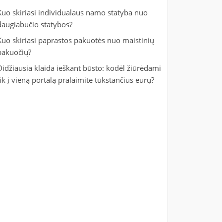
Kuo skiriasi individualaus namo statyba nuo
daugiabučio statybos?
Kuo skiriasi paprastos pakuotės nuo maistinių
pakuočių?
Didžiausia klaida ieškant būsto: kodėl žiūrėdami
tik į vieną portalą pralaimite tūkstančius eurų?