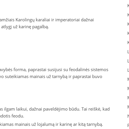
mžiais Karolingų karaliai ir imperatoriai dažnai
atlygį už karinę pagalbą.
avybės forma, paprastai susijusi su feodalinės sistemos
uvo suteikiamas mainais už tarnybą ir paprastai buvo
 ilgam laikui, dažnai paveldėjimo būdu. Tai reiškė, kad
udotis feodu.
iamas mainais už lojalumą ir karinę ar kitą tarnybą.