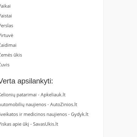
Vaikai
Vaistai
Verslas
Virtuvė
Žaidimai
Žemės ūkis
Žuvis
Verta apsilankyti:
Kelionių patarimai -
Apkeliauk.lt
Automobilių naujienos -
AutoZinios.lt
Sveikatos ir medicinos naujienos -
Gydyk.lt
Viskas apie ūkį -
SavasUkis.lt