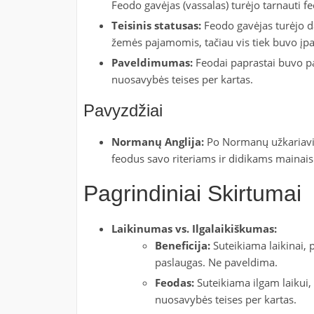
Feodo gavėjas (vassalas) turėjo tarnauti f
Teisinis statusas:
Feodo gavėjas turėjo dau
žemės pajamomis, tačiau vis tiek buvo įpar
Paveldimumas:
Feodai paprastai buvo pav
nuosavybės teises per kartas.
Pavyzdžiai
Normanų Anglija:
Po Normanų užkariavim
feodus savo riteriams ir didikams mainais 
Pagrindiniai Skirtumai
Laikinumas vs. Ilgalaikiškumas:
Beneficija:
Suteikiama laikinai, p
paslaugas. Ne paveldima.
Feodas:
Suteikiama ilgam laikui, 
nuosavybės teises per kartas.