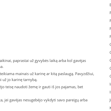
ikinai, paprastai už gyvybės laiką arba kol gavėjas
ma.
eikiama mainais už karinę ar kitą paslaugą. Pavyzdžiui,
i už jo karinę tarnybą.
jo teisę naudoti žemę ir gauti iš jos pajamas, bet
ta, jei gavėjas nesugebėjo vykdyti savo pareigų arba