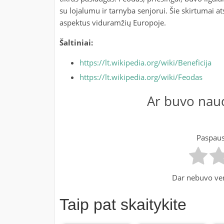
su lojalumu ir tarnyba senjorui. Šie skirtumai a
aspektus viduramžių Europoje.
Šaltiniai:
https://lt.wikipedia.org/wiki/Beneficija
https://lt.wikipedia.org/wiki/Feodas
Ar buvo naud
Paspausk
Dar nebuvo ver
Taip pat skaitykite