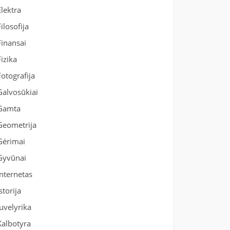
Elektra
Filosofija
Finansai
Fizika
Fotografija
Galvosūkiai
Gamta
Geometrija
Gėrimai
Gyvūnai
Internetas
Istorija
Juvelyrika
Kalbotyra