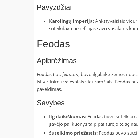
Pavyzdžiai
Karolingų imperija:
Ankstyvaisiais vidura
suteikdavo beneficijas savo vasalams kaip 
Feodas
Apibrėžimas
Feodas (lot.
feudum
) buvo ilgalaikė žemės nuos
įsitvirtinimu vėlesniais viduramžiais. Feodas b
paveldimas.
Savybės
Ilgalaikiškumas:
Feodas buvo suteikiamas
gavėjo palikuonys taip pat turėjo teisę na
Suteikimo priežastis:
Feodas buvo suteik