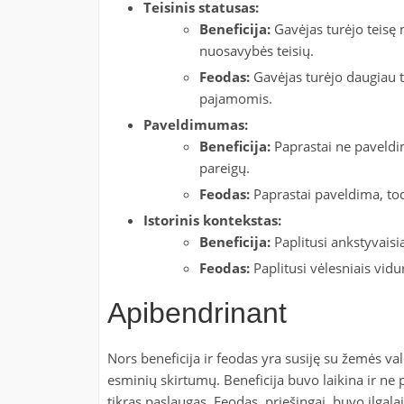
Teisinis statusas:
Beneficija:
Gavėjas turėjo teisę 
nuosavybės teisių.
Feodas:
Gavėjas turėjo daugiau te
pajamomis.
Paveldimumas:
Beneficija:
Paprastai ne paveldi
pareigų.
Feodas:
Paprastai paveldima, tod
Istorinis kontekstas:
Beneficija:
Paplitusi ankstyvaisi
Feodas:
Paplitusi vėlesniais vidu
Apibendrinant
Nors beneficija ir feodas yra susiję su žemės va
esminių skirtumų. Beneficija buvo laikina ir n
tikras paslaugas. Feodas, priešingai, buvo ilga