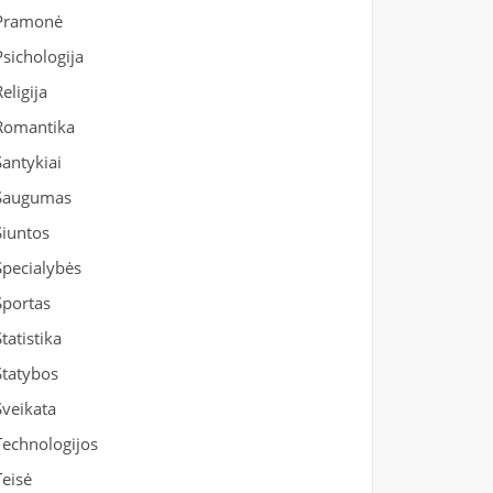
Pramonė
Psichologija
Religija
Romantika
Santykiai
Saugumas
Siuntos
Specialybės
Sportas
Statistika
Statybos
Sveikata
Technologijos
Teisė