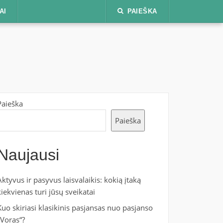
AI
PAIEŠKA
Paieška
Paieška
Naujausi
Aktyvus ir pasyvus laisvalaikis: kokią įtaką
kiekvienas turi jūsų sveikatai
Kuo skiriasi klasikinis pasjansas nuo pasjanso
„Voras“?