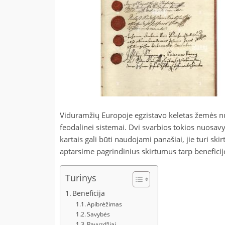
Viduramžių Europoje egzistavo keletas žemės n
feodalinei sistemai. Dvi svarbios tokios nuosavy
kartais gali būti naudojami panašiai, jie turi ski
aptarsime pagrindinius skirtumus tarp beneficijo
Turinys
Beneficija
Apibrėžimas
Savybės
Pavyzdžiai