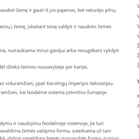
naudoti žemę ir gauti iš jos pajamas, bet neturėjo pilnų
isių į žemę, įskaitant teisę valdyti ir naudotis žemės
ma, nutraukiama mirus gavėjui arba nesugebant vykdyti
ėl išlieka šeimos nuosavybėje per kartas.
ais viduramžiais, ypač Karolingų imperijos laikotarpiu.
ramžiais, kai feodalinė sistema įsitvirtino Europoje.
ldymu ir naudojimu feodalinėje sistemoje, jie turi
e paveldima žemės valdymo forma, suteikiama už tam
laikė, dažnai paveldima žemės nuosavybės forma, susijusi