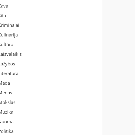
Kava
Kita
Kriminalai
Kulinarija
Kultūra
Laisvalaikis
Lažybos
Literatūra
Mada
Menas
Mokslas
Muzika
Nuoma
Politika