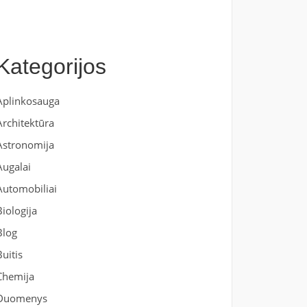
Kategorijos
Aplinkosauga
Architektūra
Astronomija
Augalai
Automobiliai
Biologija
Blog
Buitis
Chemija
Duomenys