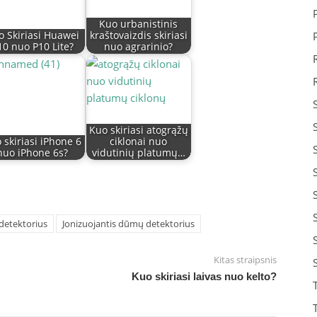
Kuo urbanistinis
o Skiriasi Huawei
kraštovaizdis skiriasi
10 nuo P10 Lite?
nuo agrarinio?
Kuo skiriasi atogrąžų
 skiriasi iPhone 6
ciklonai nuo
nuo iPhone 6s?
vidutinių platumų…
detektorius
Jonizuojantis dūmų detektorius
Kitas straipsnis
Kuo skiriasi laivas nuo kelto?