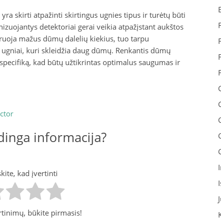
yra skirti atpažinti skirtingus ugnies tipus ir turėtų būti
onizuojantys detektoriai gerai veikia atpažįstant aukštos
eruoja mažus dūmų dalelių kiekius, tuo tarpu
nt ugniai, kuri skleidžia daug dūmų. Renkantis dūmų
o specifiką, kad būtų užtikrintas optimalus saugumas ir
ctor
inga informacija?
ite, kad įvertinti
tinimų, būkite pirmasis!