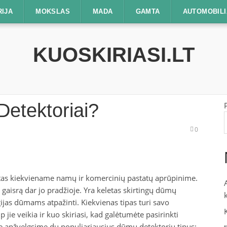
RIJA
MOKSLAS
MADA
GAMTA
AUTOMOBILI
KUOSKIRIASI.LT
Detektoriai?
0
as kiekviename namų ir komercinių pastatų aprūpinime.
e gaisrą dar jo pradžioje. Yra keletas skirtingų dūmų
gijas dūmams atpažinti. Kiekvienas tipas turi savo
 jie veikia ir kuo skiriasi, kad galėtumėte pasirinkti
e apžvelgsime du populiariausius dūmų detektorių tipus: