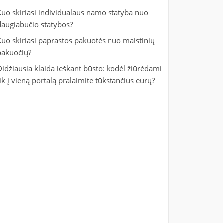
Kuo skiriasi individualaus namo statyba nuo
daugiabučio statybos?
Kuo skiriasi paprastos pakuotės nuo maistinių
pakuočių?
Didžiausia klaida ieškant būsto: kodėl žiūrėdami
tik į vieną portalą pralaimite tūkstančius eurų?