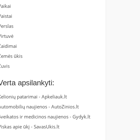
Vaikai
Vaistai
Verslas
Virtuvė
Žaidimai
Žemės ūkis
Žuvis
Verta apsilankyti:
Kelionių patarimai -
Apkeliauk.lt
Automobilių naujienos -
AutoZinios.lt
Sveikatos ir medicinos naujienos -
Gydyk.lt
Viskas apie ūkį -
SavasUkis.lt