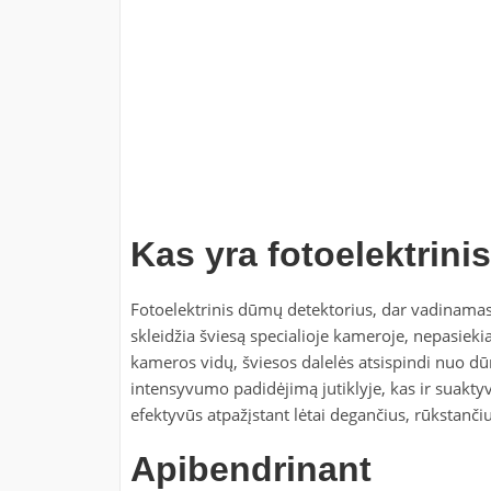
Kas yra fotoelektrin
Fotoelektrinis dūmų detektorius, dar vadinamas 
skleidžia šviesą specialioje kameroje, nepasiekia
kameros vidų, šviesos dalelės atsispindi nuo dūmų
intensyvumo padidėjimą jutiklyje, kas ir suaktyv
efektyvūs atpažįstant lėtai degančius, rūkstanči
Apibendrinant