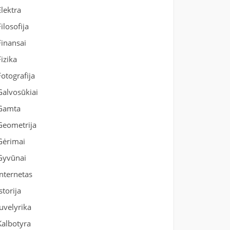
Elektra
Filosofija
Finansai
Fizika
Fotografija
Galvosūkiai
Gamta
Geometrija
Gėrimai
Gyvūnai
Internetas
Istorija
Juvelyrika
Kalbotyra