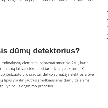
sis dūmų detektorius?
 radioaktyvų elementą, paprastai americio-241, kuris
o srautą laisvai cirkuliuoti tarp dviejų elektrodų. Kai
kdo jonizuoto oro srautui, dėl ko sumažėja elektros srovė
rių tipas yra itin jautrus smulkiausiems dūmų dalelėms,
 ugnį lydinčius deginimo procesus.