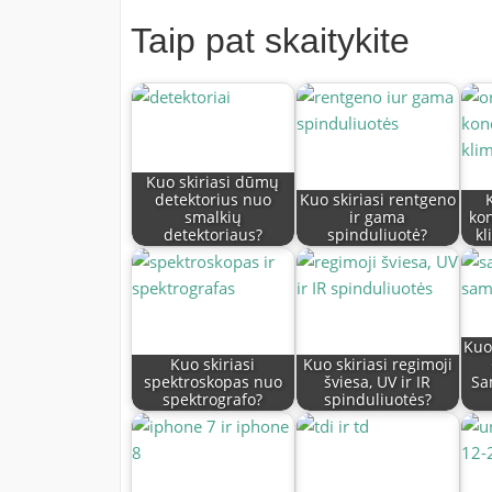
Taip pat skaitykite
Kuo skiriasi dūmų
detektorius nuo
Kuo skiriasi rentgeno
smalkių
ir gama
kon
detektoriaus?
spinduliuotė?
kl
Kuo
Kuo skiriasi
Kuo skiriasi regimoji
spektroskopas nuo
šviesa, UV ir IR
Sa
spektrografo?
spinduliuotės?