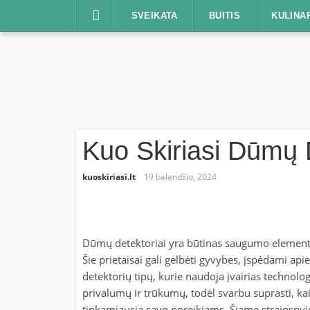
Praleisti
SVEIKATA
BUITIS
KULINA
Kuo Skiriasi Dūmų 
kuoskiriasi.lt
19 balandžio, 2024
Dūmų detektoriai yra būtinas saugumo element
Šie prietaisai gali gelbėti gyvybes, įspėdami api
detektorių tipų, kurie naudoja įvairias technolo
privalumų ir trūkumų, todėl svarbu suprasti, kaip
tinkamiausią savo poreikiams. Šiame straipsnyj