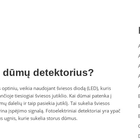
is dūmų detektorius?
optiniu, veikia naudojant šviesos diodą (LED), kuris
nčioje tiesiogiai šviesos jutiklio. Kai dūmai patenka į
 dalelių ir taip pasiekia jutiklį. Tai sukelia šviesos
ina įspėjimo signalą. Fotoelektriniai detektoriai yra ypač
us ugnis, kurie sukelia storus dūmus.