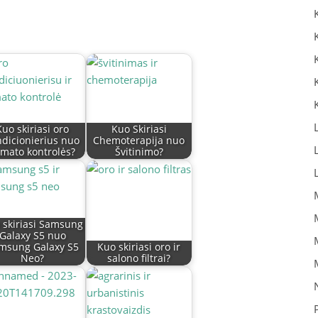
Kuo skiriasi oro
Kuo Skiriasi
dicionierius nuo
Chemoterapija nuo
imato kontrolės?
Švitinimo?
 skiriasi Samsung
Galaxy S5 nuo
msung Galaxy S5
Kuo skiriasi oro ir
Neo?
salono filtrai?