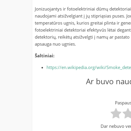
Jonizuojantys ir fotoelektriniai dūmų detektoriai 
naudojami atsižvelgiant į jų stipriąsias puses. J
temperatūros ugnis, kurios greitai plinta ir gen
fotoelektriniai detektoriai efektyvūs lėtai dega
detektorių, reikėtų atsižvelgti į namų ar pastat
apsauga nuo ugnies.
Šaltiniai:
https://en.wikipedia.org/wiki/Smoke_dete
Ar buvo naud
Paspausk
Dar nebuvo ver