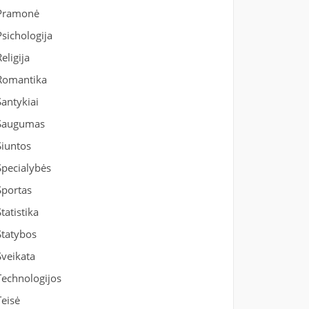
Pramonė
Psichologija
Religija
Romantika
Santykiai
Saugumas
Siuntos
Specialybės
Sportas
Statistika
Statybos
Sveikata
Technologijos
Teisė