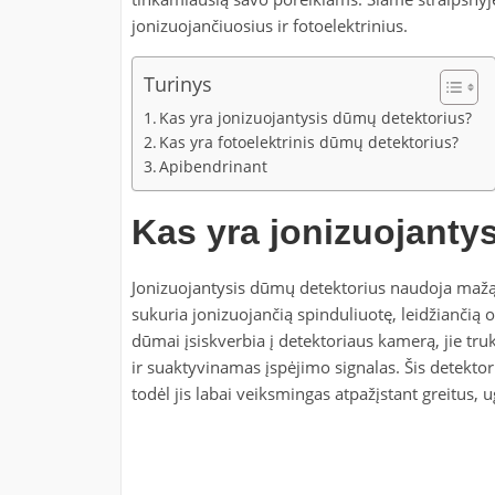
jonizuojančiuosius ir fotoelektrinius.
Turinys
Kas yra jonizuojantysis dūmų detektorius?
Kas yra fotoelektrinis dūmų detektorius?
Apibendrinant
Kas yra jonizuojanty
Jonizuojantysis dūmų detektorius naudoja mažą
sukuria jonizuojančią spinduliuotę, leidžiančią or
dūmai įsiskverbia į detektoriaus kamerą, jie tru
ir suaktyvinamas įspėjimo signalas. Šis detekto
todėl jis labai veiksmingas atpažįstant greitus,