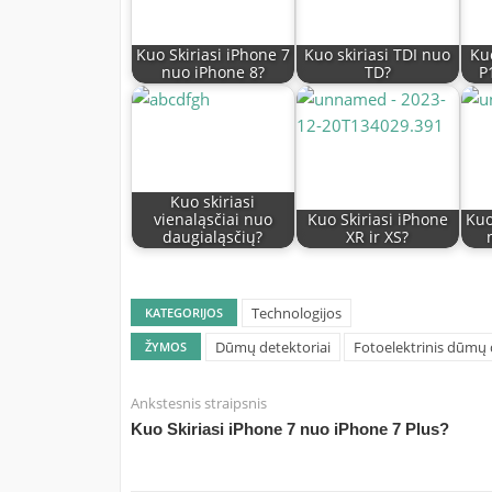
Kuo Skiriasi iPhone 7
Kuo skiriasi TDI nuo
Ku
nuo iPhone 8?
TD?
P
Kuo skiriasi
vienaląsčiai nuo
Kuo Skiriasi iPhone
Kuo
daugialąsčių?
XR ir XS?
Technologijos
KATEGORIJOS
Dūmų detektoriai
Fotoelektrinis dūmų 
ŽYMOS
Ankstesnis straipsnis
Kuo Skiriasi iPhone 7 nuo iPhone 7 Plus?