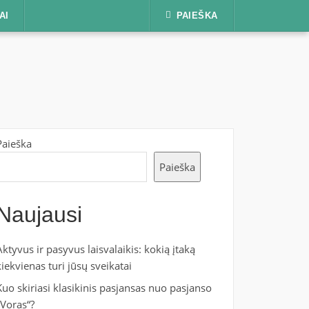
AI
PAIEŠKA
Paieška
Paieška
Naujausi
Aktyvus ir pasyvus laisvalaikis: kokią įtaką
kiekvienas turi jūsų sveikatai
Kuo skiriasi klasikinis pasjansas nuo pasjanso
„Voras“?