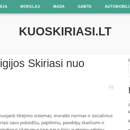
RIJA
MOKSLAS
MADA
GAMTA
AUTOMOBILI
KUOSKIRIASI.LT
gijos Skiriasi nuo
0
muojanti tikėjimo sistemas, moralės normas ir socialinius
skiriasi savo pobūdžiu, paplitimu, pasekėjų skaičiumi ir
indinius skirtumus tarp pasaulinių ir etninių religijų.