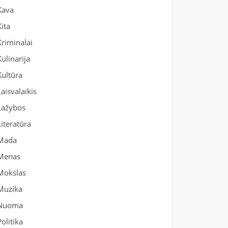
Kava
Kita
Kriminalai
Kulinarija
Kultūra
Laisvalaikis
Lažybos
Literatūra
Mada
Menas
Mokslas
Muzika
Nuoma
Politika