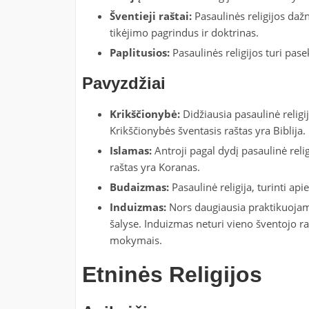
Šventieji raštai:
Pasaulinės religijos dažn
tikėjimo pagrindus ir doktrinas.
Paplitusios:
Pasaulinės religijos turi pase
Pavyzdžiai
Krikščionybė:
Didžiausia pasaulinė religij
Krikščionybės šventasis raštas yra Biblija.
Islamas:
Antroji pagal dydį pasaulinė relig
raštas yra Koranas.
Budaizmas:
Pasaulinė religija, turinti a
Induizmas:
Nors daugiausia praktikuojamas
šalyse. Induizmas neturi vieno šventojo ra
mokymais.
Etninės Religijos