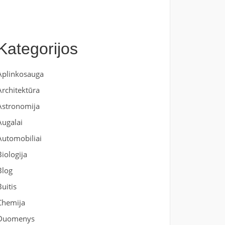
Kategorijos
Aplinkosauga
Architektūra
Astronomija
Augalai
Automobiliai
Biologija
Blog
Buitis
Chemija
Duomenys