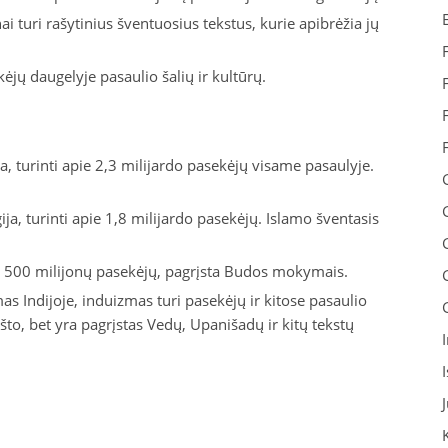
ai turi rašytinius šventuosius tekstus, kurie apibrėžia jų
kėjų daugelyje pasaulio šalių ir kultūrų.
a, turinti apie 2,3 milijardo pasekėjų visame pasaulyje.
ija, turinti apie 1,8 milijardo pasekėjų. Islamo šventasis
pie 500 milijonų pasekėjų, pagrįsta Budos mokymais.
 Indijoje, induizmas turi pasekėjų ir kitose pasaulio
što, bet yra pagrįstas Vedų, Upanišadų ir kitų tekstų