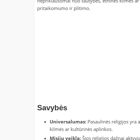
nepriklausomai nuo tautybės, etninės kilmės ar k
pritaikomumo ir plitimo.
Savybės
Universalumas:
Pasaulinės religijos yra
kilmės ar kultūrinės aplinkos.
Misijų veikla:
Šios religijos dažnai aktyvia