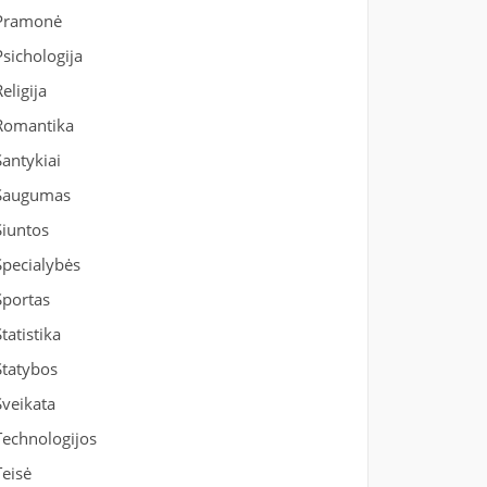
Pramonė
Psichologija
Religija
Romantika
Santykiai
Saugumas
Siuntos
Specialybės
Sportas
Statistika
Statybos
Sveikata
Technologijos
Teisė