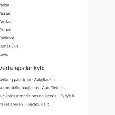
Vaikai
Vaistai
Verslas
Virtuvė
Žaidimai
Žemės ūkis
Žuvis
Verta apsilankyti:
Kelionių patarimai -
Apkeliauk.lt
Automobilių naujienos -
AutoZinios.lt
Sveikatos ir medicinos naujienos -
Gydyk.lt
Viskas apie ūkį -
SavasUkis.lt