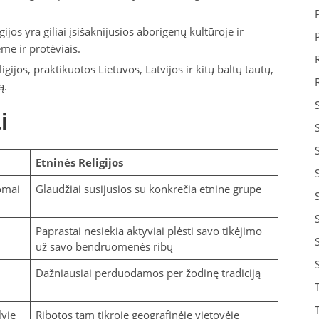
gijos yra giliai įsišaknijusios aborigenų kultūroje ir
me ir protėviais.
igijos, praktikuotos Lietuvos, Latvijos ir kitų baltų tautų,
ą.
i
Etninės Religijos
omai
Glaudžiai susijusios su konkrečia etnine grupe
Paprastai nesiekia aktyviai plėsti savo tikėjimo
už savo bendruomenės ribų
Dažniausiai perduodamos per žodinę tradiciją
lyje
Ribotos tam tikroje geografinėje vietovėje