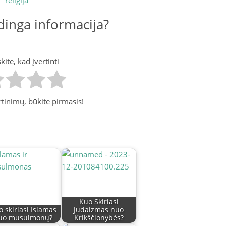
inga informacija?
ite, kad įvertinti
tinimų, būkite pirmasis!
Kuo Skiriasi
 skiriasi Islamas
Judaizmas nuo
uo musulmonų?
Krikščionybės?