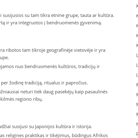
ai susijusios su tam tikra etnine grupe, tauta ar kultūra.
artą ir yra integruotos į bendruomenės gyvenimą.
ra ribotos tam tikroje geografinėje vietovėje ir yra
rupe.
iejamos nuo bendruomenės kultūros, tradicijų ir
 žodinę tradiciją, ritualus ir papročius.
ažniausiai neturi tiek daug pasekėjų kaip pasaulinės
o kilmės regiono ribų.
žiai susijusi su Japonijos kultūra ir istorija.
s religines praktikas ir tikėjimus, būdingus Afrikos