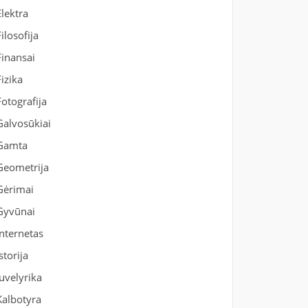
Elektra
Filosofija
Finansai
Fizika
Fotografija
Galvosūkiai
Gamta
Geometrija
Gėrimai
Gyvūnai
Internetas
Istorija
Juvelyrika
Kalbotyra