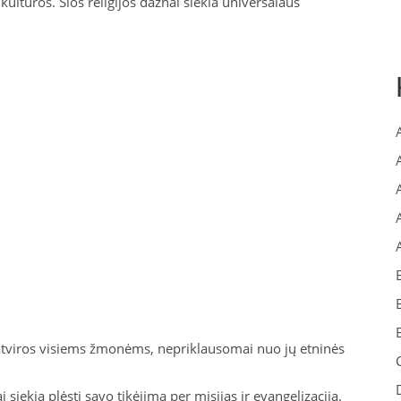
ultūros. Šios religijos dažnai siekia universalaus
 atviros visiems žmonėms, nepriklausomai nuo jų etninės
i siekia plėsti savo tikėjimą per misijas ir evangelizaciją.