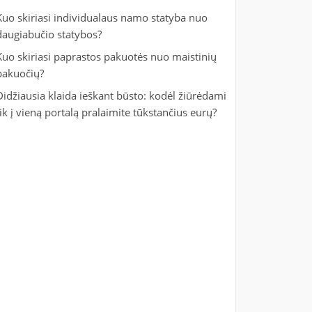
Kuo skiriasi individualaus namo statyba nuo
daugiabučio statybos?
Kuo skiriasi paprastos pakuotės nuo maistinių
pakuočių?
Didžiausia klaida ieškant būsto: kodėl žiūrėdami
tik į vieną portalą pralaimite tūkstančius eurų?