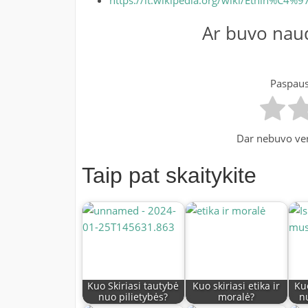
Ar buvo naud
Paspausk
Dar nebuvo ver
Taip pat skaitykite
Kuo Skiriasi tautybė
Kuo skiriasi etika ir
Kuo
nuo pilietybės?
moralė?
n