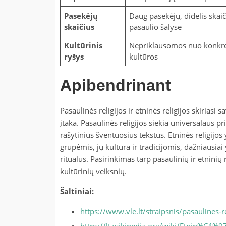
Pasekėjų
Daug pasekėjų, didelis skaič
skaičius
pasaulio šalyse
Kultūrinis
Nepriklausomos nuo konkr
ryšys
kultūros
Apibendrinant
Pasaulinės religijos ir etninės religijos skiriasi
įtaka. Pasaulinės religijos siekia universalaus p
rašytinius šventuosius tekstus. Etninės religijo
grupėmis, jų kultūra ir tradicijomis, dažniausiai
ritualus. Pasirinkimas tarp pasaulinių ir etninių
kultūrinių veiksnių.
Šaltiniai:
https://www.vle.lt/straipsnis/pasaulines-re
https://lt.wikipedia.org/wiki/Etnin%C4%97