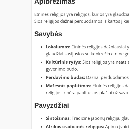
Apibrėžimas
Etninės religijos yra religijos, kurios yra glaudži
Šios religijos dažnai perduodamos iš kartos į k
Savybės
Lokalumas:
Etninės religijos dažniausiai y
glaudžiai susijusios su konkrečia etnine g
Kultūrinis ryšys:
Šios religijos yra neats
gyvenimo būdo.
Perdavimo būdas:
Dažnai perduodamos per
Mažesnis paplitimas:
Etninės religijos d
religijos ir nėra paplitusios plačiai už sav
Pavyzdžiai
Šintoizmas:
Tradicinė japonų religija, glaud
Afrikos tradicinės religijos:
Apima įvairia