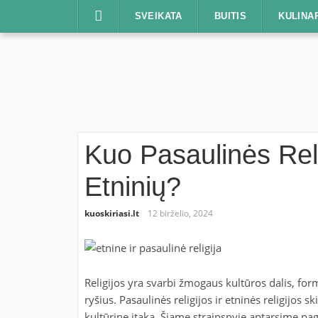
Praleisti
SVEIKATA
BUITIS
KULINA
Kuo Pasaulinės Reli
Etninių?
kuoskiriasi.lt
12 birželio, 2024
Religijos yra svarbi žmogaus kultūros dalis, for
ryšius. Pasaulinės religijos ir etninės religijos 
kultūrine įtaka. Šiame straipsnyje aptarsime pagr