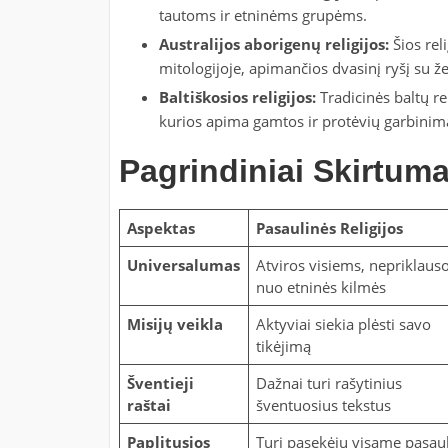
tautoms ir etninėms grupėms.
Australijos aborigenų religijos:
Šios reli
mitologijoje, apimančios dvasinį ryšį su že
Baltiškosios religijos:
Tradicinės baltų rel
kurios apima gamtos ir protėvių garbinim
Pagrindiniai Skirtuma
Aspektas
Pasaulinės Religijos
Universalumas
Atviros visiems, nepriklaus
nuo etninės kilmės
Misijų veikla
Aktyviai siekia plėsti savo
tikėjimą
Šventieji
Dažnai turi rašytinius
raštai
šventuosius tekstus
Paplitusios
Turi pasekėjų visame pasau