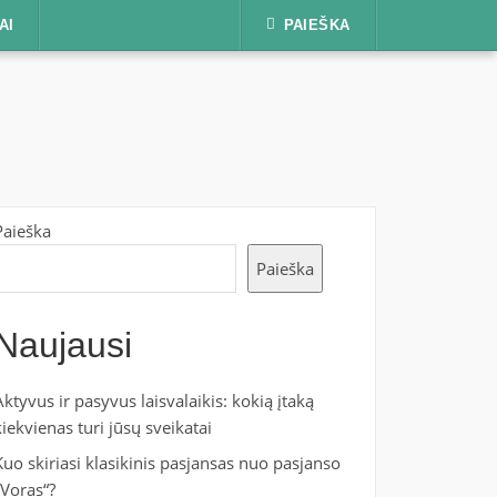
AI
PAIEŠKA
Paieška
Paieška
Naujausi
Aktyvus ir pasyvus laisvalaikis: kokią įtaką
kiekvienas turi jūsų sveikatai
Kuo skiriasi klasikinis pasjansas nuo pasjanso
„Voras“?