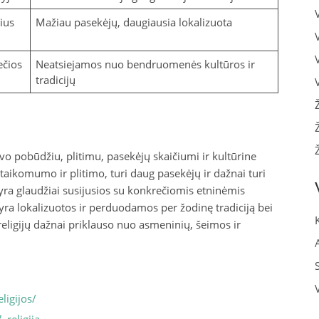
ius
Mažiau pasekėjų, daugiausia lokalizuota
ečios
Neatsiejamos nuo bendruomenės kultūros ir
tradicijų
 savo pobūdžiu, plitimu, pasekėjų skaičiumi ir kultūrine
ritaikomumo ir plitimo, turi daug pasekėjų ir dažnai turi
s yra glaudžiai susijusios su konkrečiomis etninėmis
 yra lokalizuotos ir perduodamos per žodinę tradiciją bei
 religijų dažnai priklauso nuo asmeninių, šeimos ir
ligijos/
_religija