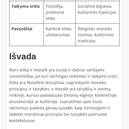
Taikymo sritis
Filosofija,
Socialinė elgsena,
profesinė
kultūrinės tradicijos
etika
Pavyzdžiai
Kantinė etika,
Religinės moralės
utilitarizmas
normos, kultūrinės
tradicijos
Išvada
Nors etika ir moralė yra susiję ir dažnai vartojami
sinonimiškai, jie turi skirtingas reikšmes ir taikymo sritis.
Etika yra filosofinė disciplina, nagrinėjanti moralės
principus ir taisykles, o moralė yra taisyklių ir normų
rinkinys, kuriuo vadovaujasi žmonių elgesys konkrečioje
visuomenėje ar kultūroje. Supratimas apie šiuos
skirtumus padeda geriau suvokti, kaip formuojami ir
taikomi moraliniai principai bei taisyklės įvairiuose
kontekstuose.