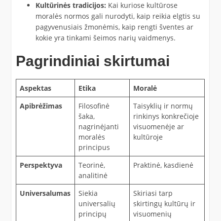
Kultūrinės tradicijos:
Kai kuriose kultūrose
moralės normos gali nurodyti, kaip reikia elgtis su
pagyvenusiais žmonėmis, kaip rengti šventes ar
kokie yra tinkami šeimos narių vaidmenys.
Pagrindiniai skirtumai
Aspektas
Etika
Moralė
Apibrėžimas
Filosofinė
Taisyklių ir normų
šaka,
rinkinys konkrečioje
nagrinėjanti
visuomenėje ar
moralės
kultūroje
principus
Perspektyva
Teorinė,
Praktinė, kasdienė
analitinė
Universalumas
Siekia
Skiriasi tarp
universalių
skirtingų kultūrų ir
principų
visuomenių