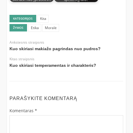
Kita
KATEGORIJOS
Etika
Moralė
ŽYMOS
Ankstesnis straipsnis
Kuo skiriasi makiažo pagrindas nuo pudros?
Kitas straipsnis
Kuo skiriasi temperamentas ir charakteris?
PARAŠYKITE KOMENTARĄ
Komentaras
*