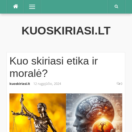
Praleisti
Meniu
KUOSKIRIASI.LT
Kuo skiriasi etika ir
moralė?
kuoskiriasi.lt
12 rugpjūčio, 2024
0