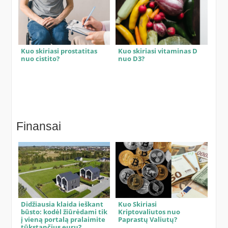
Kuo skiriasi prostatitas
Kuo skiriasi vitaminas D
nuo cistito?
nuo D3?
Finansai
Didžiausia klaida ieškant
Kuo Skiriasi
būsto: kodėl žiūrėdami tik
Kriptovaliutos nuo
į vieną portalą pralaimite
Paprastų Valiutų?
tūkstančius eurų?