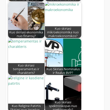
Kuo skiriasi
Kuo skiriasi ekonomika
mikroekonomika nuo
nuo finansų?
makroekonomikos?
Kuo skiriasi
temperamentas ir
Kuo Skiriasi Nominalus
charakteris?
ir Realus BVP?
Kuo skiriasi
Kuo Religinė Patirtis
spektroskopas nuo
Skiriasi nuo Įprastos…
spektrografo?