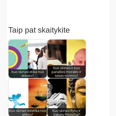
Taip pat skaitykite
Kuo skiriasi ir kuo
Kuo skiriasi etika nuo
panašios moralės ir
etiketo?
teisės normos?
Kuo skiriasi estetika nuo
Kuo skiriasi Rytų ir
etikos?
Vakarų filosofija?