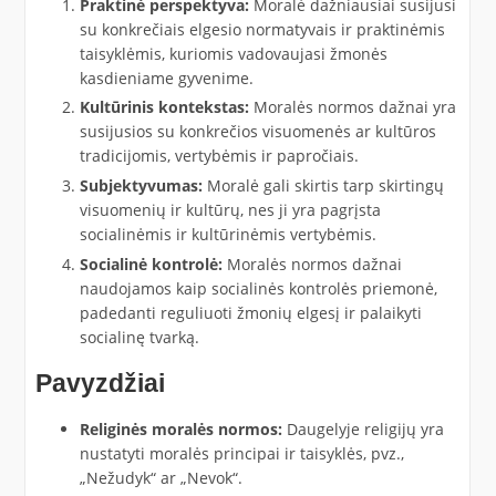
Praktinė perspektyva:
Moralė dažniausiai susijusi
su konkrečiais elgesio normatyvais ir praktinėmis
taisyklėmis, kuriomis vadovaujasi žmonės
kasdieniame gyvenime.
Kultūrinis kontekstas:
Moralės normos dažnai yra
susijusios su konkrečios visuomenės ar kultūros
tradicijomis, vertybėmis ir papročiais.
Subjektyvumas:
Moralė gali skirtis tarp skirtingų
visuomenių ir kultūrų, nes ji yra pagrįsta
socialinėmis ir kultūrinėmis vertybėmis.
Socialinė kontrolė:
Moralės normos dažnai
naudojamos kaip socialinės kontrolės priemonė,
padedanti reguliuoti žmonių elgesį ir palaikyti
socialinę tvarką.
Pavyzdžiai
Religinės moralės normos:
Daugelyje religijų yra
nustatyti moralės principai ir taisyklės, pvz.,
„Nežudyk“ ar „Nevok“.