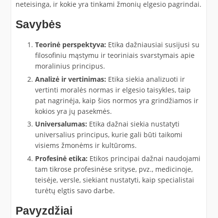
neteisinga, ir kokie yra tinkami žmonių elgesio pagrindai.
Savybės
Teorinė perspektyva:
Etika dažniausiai susijusi su
filosofiniu mąstymu ir teoriniais svarstymais apie
moralinius principus.
Analizė ir vertinimas:
Etika siekia analizuoti ir
vertinti moralės normas ir elgesio taisykles, taip
pat nagrinėja, kaip šios normos yra grindžiamos ir
kokios yra jų pasekmės.
Universalumas:
Etika dažnai siekia nustatyti
universalius principus, kurie gali būti taikomi
visiems žmonėms ir kultūroms.
Profesinė etika:
Etikos principai dažnai naudojami
tam tikrose profesinėse srityse, pvz., medicinoje,
teisėje, versle, siekiant nustatyti, kaip specialistai
turėtų elgtis savo darbe.
Pavyzdžiai