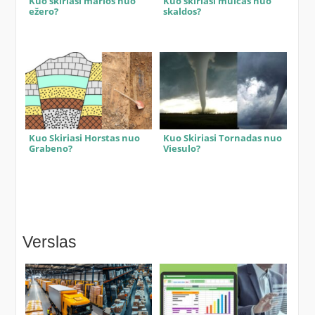
Kuo skiriasi marios nuo
Kuo skiriasi mulčas nuo
ežero?
skaldos?
Kuo Skiriasi Horstas nuo
Kuo Skiriasi Tornadas nuo
Grabeno?
Viesulo?
Verslas