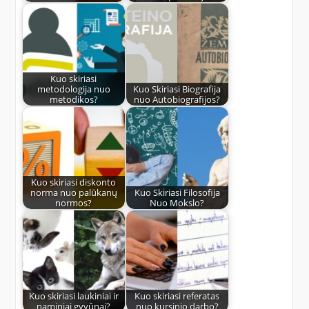
Kuo skiriasi
metodologija nuo
Kuo Skiriasi Biografija
metodikos?
nuo Autobiografijos?
Kuo skiriasi diskonto
norma nuo palūkanų
Kuo Skiriasi Filosofija
normos?
Nuo Mokslo?
Kuo skiriasi laukiniai ir
Kuo skiriasi referatas
naminiai gyvūnai?
nuo kursinio darbo?