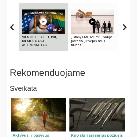
08:40
01:42
VIENINTELIS LIETUVIŲ
„Stasys Museum“ - nauja
KAMUOLIN
KILMĖS NASA
paroda „Ir vėjas mus
MĮSLINGA
ASTRONAUTAS
nuneš“
PASLAPTI
Rekomenduojame
Sveikata
Aktyvus ir pasyvus
Kuo skiriasi senas požiūris