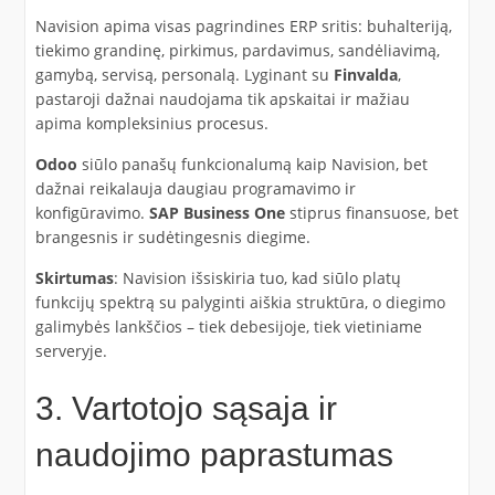
Navision apima visas pagrindines ERP sritis: buhalteriją,
tiekimo grandinę, pirkimus, pardavimus, sandėliavimą,
gamybą, servisą, personalą. Lyginant su
Finvalda
,
pastaroji dažnai naudojama tik apskaitai ir mažiau
apima kompleksinius procesus.
Odoo
siūlo panašų funkcionalumą kaip Navision, bet
dažnai reikalauja daugiau programavimo ir
konfigūravimo.
SAP Business One
stiprus finansuose, bet
brangesnis ir sudėtingesnis diegime.
Skirtumas
: Navision išsiskiria tuo, kad siūlo platų
funkcijų spektrą su palyginti aiškia struktūra, o diegimo
galimybės lankščios – tiek debesijoje, tiek vietiniame
serveryje.
3. Vartotojo sąsaja ir
naudojimo paprastumas