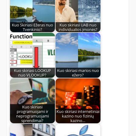
Kuo Skiriasi Ežeras nuo
Kuo skiriasi UAB nuo
Tvenkinio?
individualios įmonės?
Kuo skiriasi LOOKUP
Kuo skiriasi marios nuo
nuo VLOOKUP?
ežero?
Kuo skiriasi
programuojami ir
Kuo skiriasi internetiniai
neprogramuojami
kazino nuo fizinių
sprendimai?
kazino…