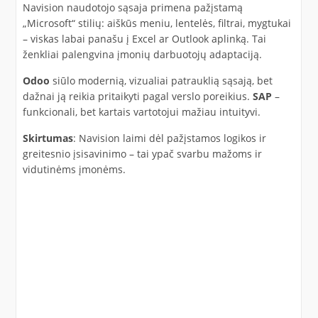
Navision naudotojo sąsaja primena pažįstamą
„Microsoft“ stilių: aiškūs meniu, lentelės, filtrai, mygtukai
– viskas labai panašu į Excel ar Outlook aplinką. Tai
ženkliai palengvina įmonių darbuotojų adaptaciją.
Odoo
siūlo modernią, vizualiai patrauklią sąsają, bet
dažnai ją reikia pritaikyti pagal verslo poreikius.
SAP
–
funkcionali, bet kartais vartotojui mažiau intuityvi.
Skirtumas
: Navision laimi dėl pažįstamos logikos ir
greitesnio įsisavinimo – tai ypač svarbu mažoms ir
vidutinėms įmonėms.