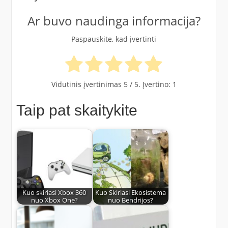
Ar buvo naudinga informacija?
Paspauskite, kad įvertinti
Vidutinis įvertinimas
5
/ 5. Įvertino:
1
Taip pat skaitykite
Kuo skiriasi Xbox 360
Kuo Skiriasi Ekosistema
nuo Xbox One?
nuo Bendrijos?