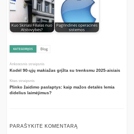
Kuo Skiriasi Filialas nuo
Pagrindinės operacinės
Atstovybės?
sistemos
Blog
KATEGORIJOS
Ankstesnis straipsnis
Kodėl 90-ųjų makiažas grįžta su trenksmu 2025-aisiais
Kitas straipsnis
Plinko žaidimo paslaptys: kaip mažos detalės lemia
didelius laimėjimus?
PARAŠYKITE KOMENTARĄ