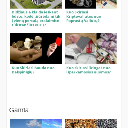
Didžiausia klaida ieškant
Kuo Skiriasi
būsto: kodėl žiūrėdami tik
Kriptovaliutos nuo
į vieną portalą pralaimite
Paprastų Valiutų?
tūkstančius eurų?
Kuo Skiriasi Bauda nuo
Kuo skiriasi lizingas nuo
Delspinigių?
išperkamosios nuomos?
Gamta