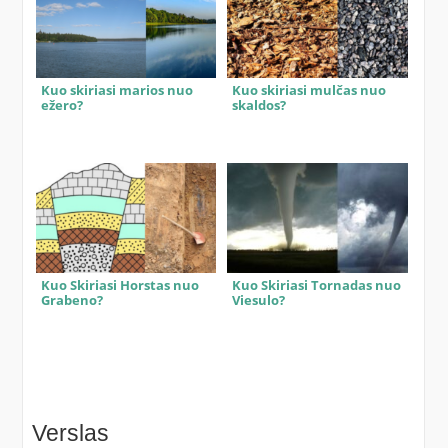
Kuo skiriasi marios nuo
Kuo skiriasi mulčas nuo
ežero?
skaldos?
Kuo Skiriasi Horstas nuo
Kuo Skiriasi Tornadas nuo
Grabeno?
Viesulo?
Verslas