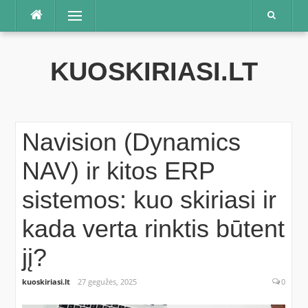
Praleisti
Meniu
KUOSKIRIASI.LT
Navision (Dynamics
NAV) ir kitos ERP
sistemos: kuo skiriasi ir
kada verta rinktis būtent
jį?
kuoskiriasi.lt
27 gegužės, 2025
0