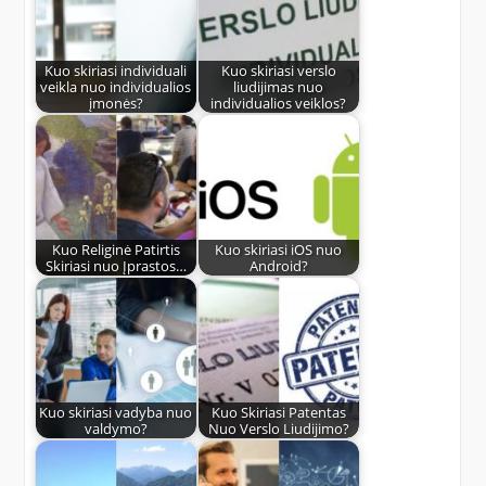
Kuo skiriasi individuali
Kuo skiriasi verslo
veikla nuo individualios
liudijimas nuo
įmonės?
individualios veiklos?
Kuo Religinė Patirtis
Kuo skiriasi iOS nuo
Skiriasi nuo Įprastos…
Android?
Kuo skiriasi vadyba nuo
Kuo Skiriasi Patentas
valdymo?
Nuo Verslo Liudijimo?