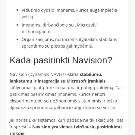
Vidutinio dydžio įmonėms, kurios auga ir plečia
veiklą.
Įmonėms, dirbančioms su „Microsoft“
technologijomis.
Organizacijoms, norinčioms ilgalaikio, stabilaus
sprendimo su plėtros galimybėmis.
Kada pasirinkti Navision?
Navision (Dynamics NAV) išsiskiria
stabilumu,
lankstumu ir integracija su Microsoft įrankiais
,
siūlydamas platų funkcionalumą ir patogų valdymą. Tai
patikimas pasirinkimas įmonėms, kurios nenori
eksperimentuoti su nežinomomis sistemomis ir ieško
ilgaamžio sprendimo, gebančio augti kartu su verslu.
Jei norite ERP sistemos, kuri padeda ne tik skaičiuoti, bet
ir spręsti –
Navision yra vienas tvirčiausių pasirinkimų
rinkoje
.