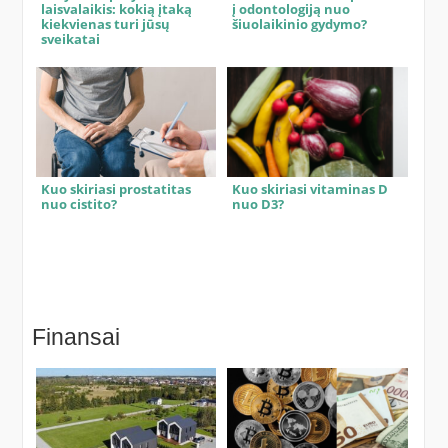
laisvalaikis: kokią įtaką
į odontologiją nuo
kiekvienas turi jūsų
šiuolaikinio gydymo?
sveikatai
Kuo skiriasi prostatitas
Kuo skiriasi vitaminas D
nuo cistito?
nuo D3?
Finansai