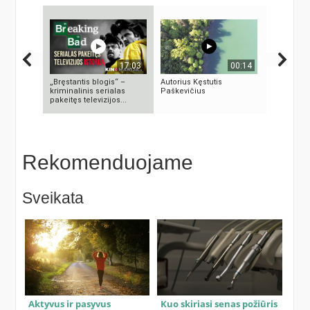
17:03
00:14
„Bręstantis blogis“ –
Autorius Kęstutis
KAMUOLIN
kriminalinis serialas
Paškevičius
MĮSLINGA
pakeitęs televizijos...
PASLAPTI
Rekomenduojame
Sveikata
Aktyvus ir pasyvus
Kuo skiriasi senas požiūris