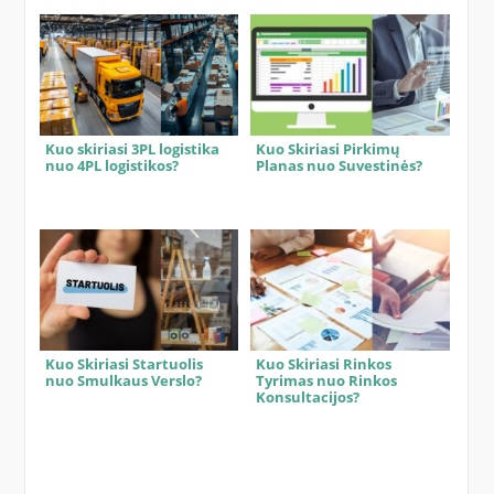
Kuo skiriasi 3PL logistika
Kuo Skiriasi Pirkimų
nuo 4PL logistikos?
Planas nuo Suvestinės?
Kuo Skiriasi Startuolis
Kuo Skiriasi Rinkos
nuo Smulkaus Verslo?
Tyrimas nuo Rinkos
Konsultacijos?