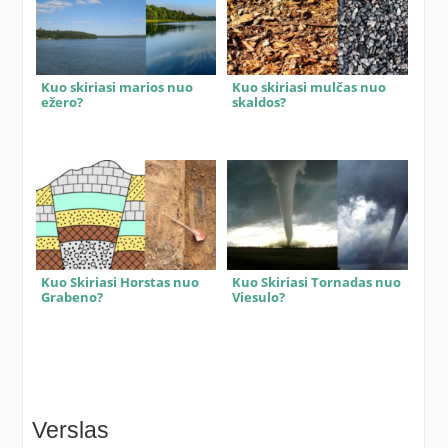
Kuo skiriasi marios nuo
Kuo skiriasi mulčas nuo
ežero?
skaldos?
Kuo Skiriasi Horstas nuo
Kuo Skiriasi Tornadas nuo
Grabeno?
Viesulo?
Verslas