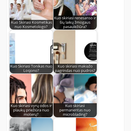
Kuo skiriasi renesanso ir
Kuo Skiriasi Kosmetikas
šių laikų žmogaus
nuo Kosmetologo?
pasaulėžiūra?
Kuo Skiriasi Tonikas nuo
Kuo skiriasi makiažo
Losjono?
pagrindas nuo pudros?
Kuo skiriasi vyrų odos ir
Kuo skiriasi
plaukų priežiūra nuo
permanentas nuo
moterų?
microblading?