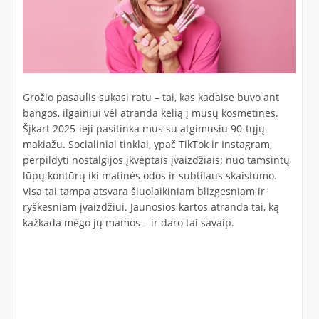
Grožio pasaulis sukasi ratu – tai, kas kadaise buvo ant
bangos, ilgainiui vėl atranda kelią į mūsų kosmetines.
Šįkart 2025-ieji pasitinka mus su atgimusiu 90-tųjų
makiažu. Socialiniai tinklai, ypač TikTok ir Instagram,
perpildyti nostalgijos įkvėptais įvaizdžiais: nuo tamsintų
lūpų kontūrų iki matinės odos ir subtilaus skaistumo.
Visa tai tampa atsvara šiuolaikiniam blizgesniam ir
ryškesniam įvaizdžiui. Jaunosios kartos atranda tai, ką
kažkada mėgo jų mamos – ir daro tai savaip.