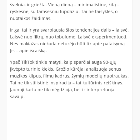
švelnia, ir griežta. Vieną dieną – minimalistine, kitą –
ryškesne, su tamsesniu lūpdažiu. Tai ne taisyklės, o
nuotaikos žaidimas.
Ir gal tai ir yra svarbiausia šios tendencijos dalis – laisvė.
Laisvė nuo filtrų, nuo tobulumo. Laisvė eksperimentuoti.
Nes makiažas niekada neturėjo būti tik apie pataisymą.
Jis – apie išraišką.
Ypač TikTok tinkle matyti, kaip sparčiai auga 90-ųjų
įkvėpto turinio kiekis. Grožio kūrėjai analizuoja senus
muzikos klipus, filmų kadrus, žymių modelių nuotraukas.
Tai ne tik stilistinė inspiracija – tai kultūrinis reiškinys.
Jaunoji karta ne tik mėgdžioja, bet ir interpretuoja
savaip.