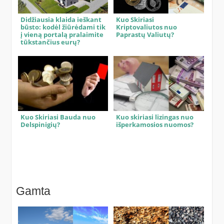
Didžiausia klaida ieškant
Kuo Skiriasi
būsto: kodėl žiūrėdami tik
Kriptovaliutos nuo
į vieną portalą pralaimite
Paprastų Valiutų?
tūkstančius eurų?
Kuo Skiriasi Bauda nuo
Kuo skiriasi lizingas nuo
Delspinigių?
išperkamosios nuomos?
Gamta