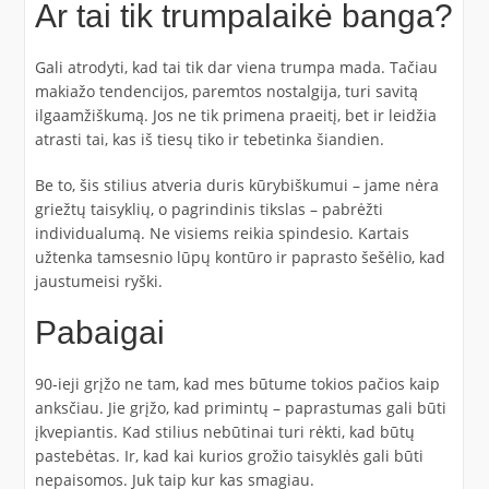
Ar tai tik trumpalaikė banga?
Gali atrodyti, kad tai tik dar viena trumpa mada. Tačiau
makiažo tendencijos, paremtos nostalgija, turi savitą
ilgaamžiškumą. Jos ne tik primena praeitį, bet ir leidžia
atrasti tai, kas iš tiesų tiko ir tebetinka šiandien.
Be to, šis stilius atveria duris kūrybiškumui – jame nėra
griežtų taisyklių, o pagrindinis tikslas – pabrėžti
individualumą. Ne visiems reikia spindesio. Kartais
užtenka tamsesnio lūpų kontūro ir paprasto šešėlio, kad
jaustumeisi ryški.
Pabaigai
90-ieji grįžo ne tam, kad mes būtume tokios pačios kaip
anksčiau. Jie grįžo, kad primintų – paprastumas gali būti
įkvepiantis. Kad stilius nebūtinai turi rėkti, kad būtų
pastebėtas. Ir, kad kai kurios grožio taisyklės gali būti
nepaisomos. Juk taip kur kas smagiau.