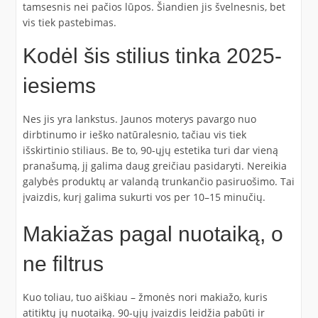
tamsesnis nei pačios lūpos. Šiandien jis švelnesnis, bet
vis tiek pastebimas.
Kodėl šis stilius tinka 2025-
iesiems
Nes jis yra lankstus. Jaunos moterys pavargo nuo
dirbtinumo ir ieško natūralesnio, tačiau vis tiek
išskirtinio stiliaus. Be to, 90-ųjų estetika turi dar vieną
pranašumą, jį galima daug greičiau pasidaryti. Nereikia
galybės produktų ar valandą trunkančio pasiruošimo. Tai
įvaizdis, kurį galima sukurti vos per 10–15 minučių.
Makiažas pagal nuotaiką, o
ne filtrus
Kuo toliau, tuo aiškiau – žmonės nori makiažo, kuris
atitiktų jų nuotaiką. 90-ųjų įvaizdis leidžia pabūti ir