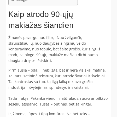
Kaip atrodo 90-ųjų
makiažas šiandien
Žmonės pavargo nuo filtrų. Nuo žvilgančių
skruostikaulių, nuo daugybės žingsnių veido
kontūravimo, nuo tobulo, bet šalto grožio, kuris lyg iš
madų katalogo. 90-ųjų makiaže mažiau dirbtinumo,
daugiau drąsos išsiskirti.
Pirmiausia – oda. Ji neblizga, bet ir nėra visiškai matinė.
Tai tarsi satininė tekstūra, kuri atrodo švariai ir švelniai.
Tai kontrastas su tuo, ką ilgą laiką diktavo grožio
industrija – švytėjimas, spindesys ir skaistalai.
Tada – akys. Pakanka vieno – natūralaus, rusvo ar pilkšvo
šešėlių atspalvio. Tušas – būtinas, bet saikingai.
Ir, žinoma, lūpos. Lūpų kontūras. Ne bet koks –