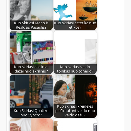
Kuo Skiriasi Meno ir
Kuo skiriasi estetika nuo
Realusis Pasaulis?
etikos?
Kuo skiriasi aliejiniai
Kuo skiriasi veido
dažai nuo akrilinių?
tonikas nuo tonerio?
Kuo skiriasi kreidelės
Kuo Skiriasi Quattro
piešimui ant veido nuo
nuo Syncro?
veido dažų?