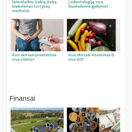
laisvalaikis: kokią įtaką
į odontologiją nuo
kiekvienas turi jūsų
šiuolaikinio gydymo?
sveikatai
Kuo skiriasi prostatitas
Kuo skiriasi vitaminas D
nuo cistito?
nuo D3?
Finansai