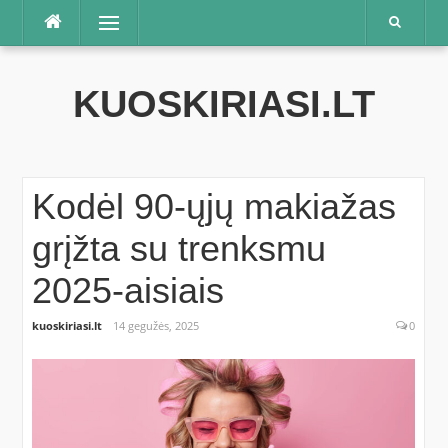
Praleisti
Meniu
KUOSKIRIASI.LT
Kodėl 90-ųjų makiažas
grįžta su trenksmu
2025-aisiais
kuoskiriasi.lt
14 gegužės, 2025
0