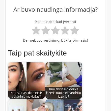
Ar buvo naudinga informacija?
Paspauskite, kad įvertinti
Dar nebuvo vertinimų, būkite pirmasis!
Taip pat skaitykite
Kuo skiriasi diodinis
Kuo skiriasi dieninis ir
lazeris nuo aleksandrito
vakarinis makiažas?
lazerio?