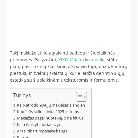
Tokį makiažo stilių atgaivinti padeda ir šiuolaikinės
priemonės. Pavyzdžiui,
KIKO Milano kosmetika
siūlo
platų pasirinkimą klasikinių atspalvių lūpų dažų, kontūrų
pieštukų ir švelnių skaistalų, kurie leidžia derinti 90-ųjų
estetiką su šiuolaikinėmis tekstūromis ir formulėmis.
Turinys
Kaip atrodo 90-ųjų makiažas šiandien
Kodėl šis stilius tinka 2025-iesiems
Makiažas pagal nuotaiką, o ne filtrus
Kaip išlaikyti pusiausvyrą
Ar tai tik trumpalaikė banga?
Pabaigai