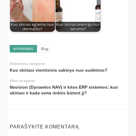
Kuo skiriasi egzema nuo
Kuo skiriasi esencija nuo
dermatito?
serumo?
Blog
KATEGORIJOS
Ankstesnis straipsnis
Kuo skiriasi vientisinis sakinys nuo sudėtinio?
Kitas straipsnis
Navision (Dynamics NAV) ir kitos ERP sistemos: kuo
skiriasi ir kada verta rinktis būtent jį?
PARAŠYKITE KOMENTARĄ