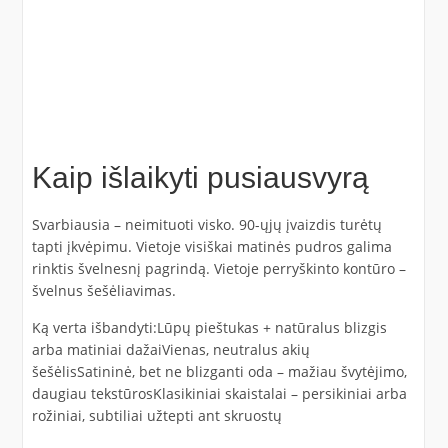
Kaip išlaikyti pusiausvyrą
Svarbiausia – neimituoti visko. 90-ųjų įvaizdis turėtų
tapti įkvėpimu. Vietoje visiškai matinės pudros galima
rinktis švelnesnį pagrindą. Vietoje perryškinto kontūro –
švelnus šešėliavimas.
Ką verta išbandyti:Lūpų pieštukas + natūralus blizgis
arba matiniai dažaiVienas, neutralus akių
šešėlisSatininė, bet ne blizganti oda – mažiau švytėjimo,
daugiau tekstūrosKlasikiniai skaistalai – persikiniai arba
rožiniai, subtiliai užtepti ant skruostų