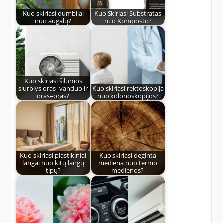
Kuo skiriasi dumbliai
Kuo Skiriasi Substratas
nuo augalų?
nuo Komposto?
Kuo skiriasi šilumos
siurblys oras–vanduo ir
Kuo skiriasi rektoskopija
oras–oras?
nuo kolonoskopijos?
Kuo skiriasi plastikiniai
Kuo skiriasi deginta
langai nuo kitų langų
mediena nuo termo
tipų?
medienos?