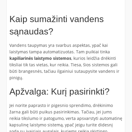
Kaip sumažinti vandens
sąnaudas?
Vandens taupymas yra svarbus aspektas, ypač kai
laistymas tampa automatizuotas. Tam puikiai tinka
kapiliarinės laistymo sistemos
, kurios leidžia drėkinti
tiksliai tik tas vietas, kur reikia. Tiesa, šios sistemos gali
būti brangesnės, tačiau ilgainiui sutaupysite vandens ir
pinigų.
Apžvalga: Kurį pasirinkti?
Jei norite paprasto ir pigesnio sprendimo, drėkinimo
žarna gali būti puikus pasirinkimas. Tačiau, jei jums
reikia tikslumo ir patogumo, verta apsvarstyti automatinę
kapsulinę laistymo sistemą, ypač jeigu turite didesnį
sodą su įvairiais augalais, kuriems reikia skirtingo