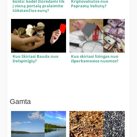
būsto: kodėl žiūrėdami tik
Kriptovaliutos nuo
į vieną portalą pralaimite
Paprastų Valiutų?
tūkstančius eurų?
Kuo Skiriasi Bauda nuo
Kuo skiriasi lizingas nuo
Delspinigių?
išperkamosios nuomos?
Gamta