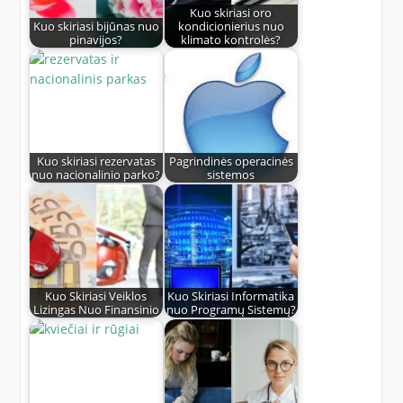
Kuo skiriasi oro
Kuo skiriasi bijūnas nuo
kondicionierius nuo
pinavijos?
klimato kontrolės?
Kuo skiriasi rezervatas
Pagrindinės operacinės
nuo nacionalinio parko?
sistemos
Kuo Skiriasi Veiklos
Kuo Skiriasi Informatika
Lizingas Nuo Finansinio
nuo Programų Sistemų?