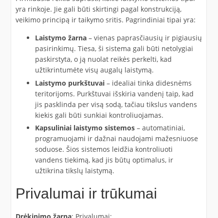
yra rinkoje. Jie gali būti skirtingi pagal konstrukciją,
veikimo principą ir taikymo sritis. Pagrindiniai tipai yra:
Laistymo žarna
– vienas paprasčiausių ir pigiausių
pasirinkimų. Tiesa, ši sistema gali būti netolygiai
paskirstyta, o ją nuolat reikės perkelti, kad
užtikrintumėte visų augalų laistymą.
Laistymo purkštuvai
– idealiai tinka didesnėms
teritorijoms. Purkštuvai išskiria vandenį taip, kad
jis pasklinda per visą sodą, tačiau tikslus vandens
kiekis gali būti sunkiai kontroliuojamas.
Kapsuliniai laistymo sistemos
– automatiniai,
programuojami ir dažnai naudojami mažesniuose
soduose. Šios sistemos leidžia kontroliuoti
vandens tiekimą, kad jis būtų optimalus, ir
užtikrina tikslų laistymą.
Privalumai ir trūkumai
Drėkinimo žarna
: Privalumai: