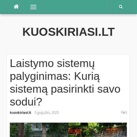
Praleisti
Meniu
KUOSKIRIASI.LT
Laistymo sistemų
palyginimas: Kurią
sistemą pasirinkti savo
sodui?
kuoskiriasi.lt
5 gegužės, 2025
0