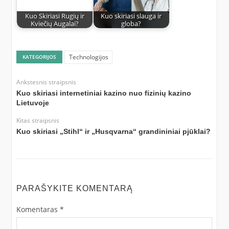
Kuo Skiriasi Rugių ir
Kuo skiriasi slauga ir
Kviečių Augalai?
globa?
Technologijos
KATEGORIJOS
Ankstesnis straipsnis
Kuo skiriasi internetiniai kazino nuo fizinių kazino
Lietuvoje
Kitas straipsnis
Kuo skiriasi „Stihl“ ir „Husqvarna“ grandininiai pjūklai?
PARAŠYKITE KOMENTARĄ
Komentaras
*