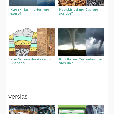
Kuo skiriasi marios nuo
Kuo skiriasi mulčas nuo
ežero?
skaldos?
Kuo Skiriasi Horstas nuo
Kuo Skiriasi Tornadas nuo
Grabeno?
Viesulo?
Verslas