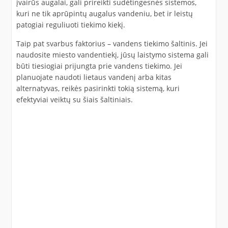
įvairūs augalai, gali prireikti sudėtingesnės sistemos,
kuri ne tik aprūpintų augalus vandeniu, bet ir leistų
patogiai reguliuoti tiekimo kiekį.
Taip pat svarbus faktorius – vandens tiekimo šaltinis. Jei
naudosite miesto vandentiekį, jūsų laistymo sistema gali
būti tiesiogiai prijungta prie vandens tiekimo. Jei
planuojate naudoti lietaus vandenį arba kitas
alternatyvas, reikės pasirinkti tokią sistemą, kuri
efektyviai veiktų su šiais šaltiniais.