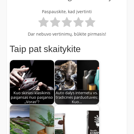
Paspauskite, kad įvertinti
Dar nebuvo vertinimų, būkite pirmasis!
Taip pat skaitykite
Kuo skiriasi klasikinis
Auto dalys internetu vs.
pasjansas nuo pasjanso
tradicinės parduotuvės:
„Voras“?
Kuo…