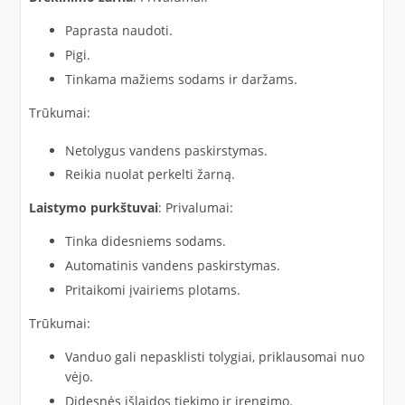
Paprasta naudoti.
Pigi.
Tinkama mažiems sodams ir daržams.
Trūkumai:
Netolygus vandens paskirstymas.
Reikia nuolat perkelti žarną.
Laistymo purkštuvai
: Privalumai:
Tinka didesniems sodams.
Automatinis vandens paskirstymas.
Pritaikomi įvairiems plotams.
Trūkumai:
Vanduo gali nepasklisti tolygiai, priklausomai nuo
vėjo.
Didesnės išlaidos tiekimo ir įrengimo.