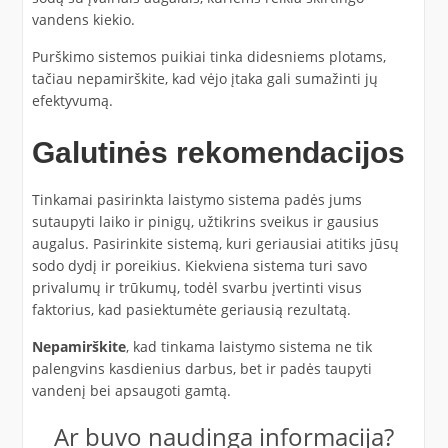
vandens kiekio.
Purškimo sistemos puikiai tinka didesniems plotams,
tačiau nepamirškite, kad vėjo įtaka gali sumažinti jų
efektyvumą.
Galutinės rekomendacijos
Tinkamai pasirinkta laistymo sistema padės jums
sutaupyti laiko ir pinigų, užtikrins sveikus ir gausius
augalus. Pasirinkite sistemą, kuri geriausiai atitiks jūsų
sodo dydį ir poreikius. Kiekviena sistema turi savo
privalumų ir trūkumų, todėl svarbu įvertinti visus
faktorius, kad pasiektumėte geriausią rezultatą.
Nepamirškite
, kad tinkama laistymo sistema ne tik
palengvins kasdienius darbus, bet ir padės taupyti
vandenį bei apsaugoti gamtą.
Ar buvo naudinga informacija?