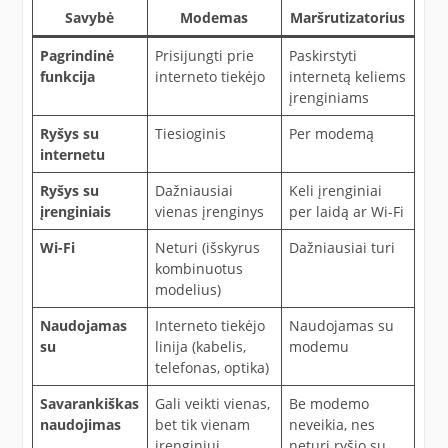
Savybė
Modemas
Maršrutizatorius
Pagrindinė
Prisijungti prie
Paskirstyti
funkcija
interneto tiekėjo
internetą keliems
įrenginiams
Ryšys su
Tiesioginis
Per modemą
internetu
Ryšys su
Dažniausiai
Keli įrenginiai
įrenginiais
vienas įrenginys
per laidą ar Wi-Fi
Wi-Fi
Neturi (išskyrus
Dažniausiai turi
kombinuotus
modelius)
Naudojamas
Interneto tiekėjo
Naudojamas su
su
linija (kabelis,
modemu
telefonas, optika)
Savarankiškas
Gali veikti vienas,
Be modemo
naudojimas
bet tik vienam
neveikia, nes
įrenginiui
neturi ryšio su