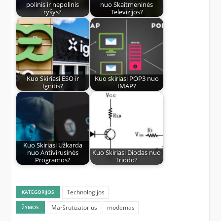
polinis ir nepolinis
nuo Skaitmeninės
ryšys?
Televizijos?
Kuo Skiriasi ESO ir
Kuo skiriasi POP3 nuo
Ignitis?
IMAP?
Kuo Skiriasi Užkarda
nuo Antivirusinės
Kuo Skiriasi Diodas nuo
Programos?
Triodo?
Technologijos
KATEGORIJOS
Maršrutizatorius
modemas
ŽYMOS