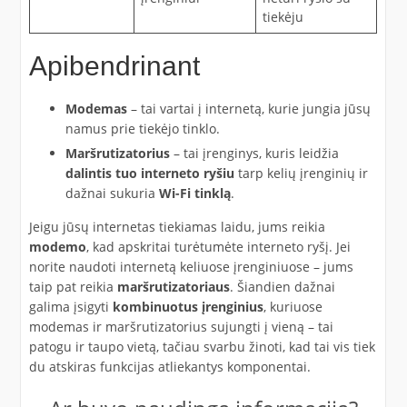
tiekėju
Apibendrinant
Modemas
– tai vartai į internetą, kurie jungia jūsų
namus prie tiekėjo tinklo.
Maršrutizatorius
– tai įrenginys, kuris leidžia
dalintis tuo interneto ryšiu
tarp kelių įrenginių ir
dažnai sukuria
Wi-Fi tinklą
.
Jeigu jūsų internetas tiekiamas laidu, jums reikia
modemo
, kad apskritai turėtumėte interneto ryšį. Jei
norite naudoti internetą keliuose įrenginiuose – jums
taip pat reikia
maršrutizatoriaus
. Šiandien dažnai
galima įsigyti
kombinuotus įrenginius
, kuriuose
modemas ir maršrutizatorius sujungti į vieną – tai
patogu ir taupo vietą, tačiau svarbu žinoti, kad tai vis tiek
du atskiras funkcijas atliekantys komponentai.