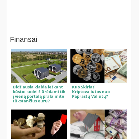
Finansai
Didžiausia klaida ieškant
Kuo Skiriasi
būsto: kodėl žiūrėdami tik
Kriptovaliutos nuo
į vieną portalą pralaimite
Paprastų Valiutų?
tūkstančius eurų?