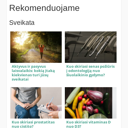
Rekomenduojame
Sveikata
Aktyvus ir pasyvus
Kuo skiriasi senas požiūris
laisvalaikis: kokią įtaką
į odontologiją nuo
kiekvienas turi jūsų
šiuolaikinio gydymo?
sveikatai
Kuo skiriasi prostatitas
Kuo skiriasi vitaminas D
nuo cistito?
nuo D3?