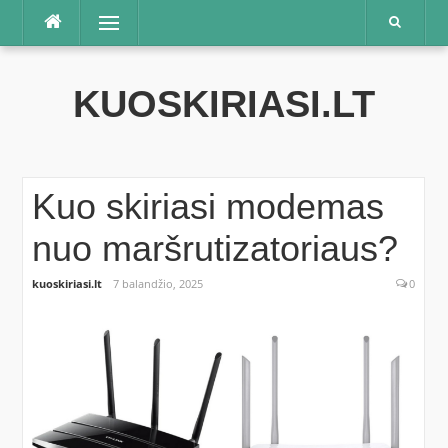
Praleisti
Meniu
KUOSKIRIASI.LT
Kuo skiriasi modemas
nuo maršrutizatoriaus?
kuoskiriasi.lt
7 balandžio, 2025
0