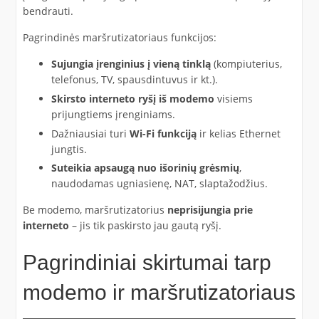
bendrauti.
Pagrindinės maršrutizatoriaus funkcijos:
Sujungia įrenginius į vieną tinklą
(kompiuterius,
telefonus, TV, spausdintuvus ir kt.).
Skirsto interneto ryšį iš modemo
visiems
prijungtiems įrenginiams.
Dažniausiai turi
Wi-Fi funkciją
ir kelias Ethernet
jungtis.
Suteikia apsaugą nuo išorinių grėsmių
,
naudodamas ugniasienę, NAT, slaptažodžius.
Be modemo, maršrutizatorius
neprisijungia prie
interneto
– jis tik paskirsto jau gautą ryšį.
Pagrindiniai skirtumai tarp
modemo ir maršrutizatoriaus