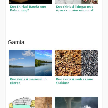
Kuo Skiriasi Bauda nuo
Kuo skiriasi lizingas nuo
Delspinigių?
išperkamosios nuomos?
Gamta
Kuo skiriasi marios nuo
Kuo skiriasi mulčas nuo
ežero?
skaldos?