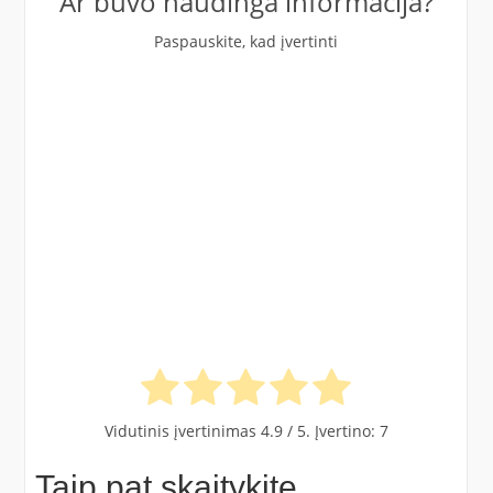
Ar buvo naudinga informacija?
Paspauskite, kad įvertinti
Vidutinis įvertinimas
4.9
/ 5. Įvertino:
7
Taip pat skaitykite