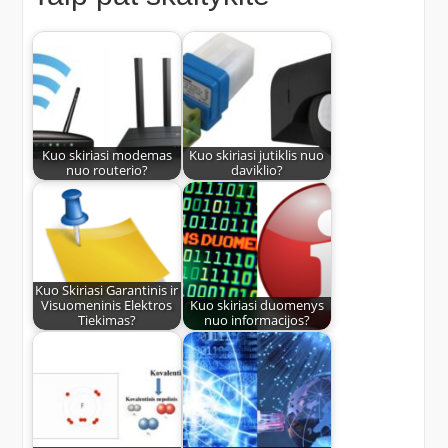
Kuo skiriasi modemas
Kuo skiriasi jutiklis nuo
nuo routerio?
daviklio?
Kuo Skiriasi Garantinis ir
Visuomeninis Elektros
Kuo skiriasi duomenys
Tiekimas?
nuo informacijos?