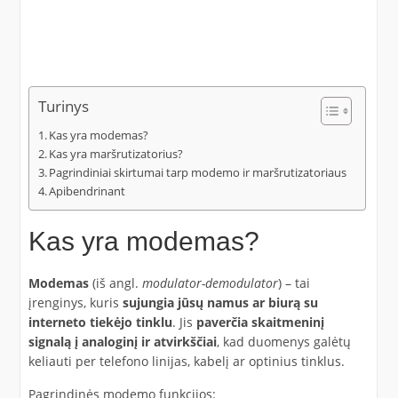
Turinys
Kas yra modemas?
Kas yra maršrutizatorius?
Pagrindiniai skirtumai tarp modemo ir maršrutizatoriaus
Apibendrinant
Kas yra modemas?
Modemas
(iš angl.
modulator-demodulator
) – tai
įrenginys, kuris
sujungia jūsų namus ar biurą su
interneto tiekėjo tinklu
. Jis
paverčia skaitmeninį
signalą į analoginį ir atvirkščiai
, kad duomenys galėtų
keliauti per telefono linijas, kabelį ar optinius tinklus.
Pagrindinės modemo funkcijos: