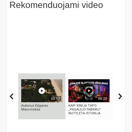
Rekomenduojami video
00:17
06:20
Autorius Edgaras
KAIP KINIJA TAPO
KAMUOLIN
Mascinskas
„PASAULIO FABRIKU“:
MĮSLINGA
NUTYLĖTA ISTORIJA
PASLAPTI