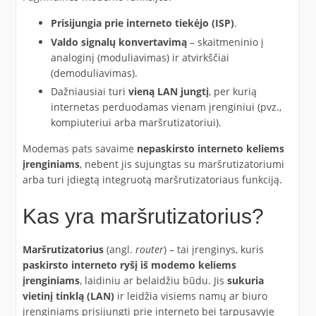
Prisijungia prie interneto tiekėjo (ISP)
.
Valdo signalų konvertavimą
– skaitmeninio į
analoginį (moduliavimas) ir atvirkščiai
(demoduliavimas).
Dažniausiai turi
vieną LAN jungtį
, per kurią
internetas perduodamas vienam įrenginiui (pvz.,
kompiuteriui arba maršrutizatoriui).
Modemas pats savaime
nepaskirsto interneto keliems
įrenginiams
, nebent jis sujungtas su maršrutizatoriumi
arba turi įdiegtą integruotą maršrutizatoriaus funkciją.
Kas yra maršrutizatorius?
Maršrutizatorius
(angl.
router
) – tai įrenginys, kuris
paskirsto interneto ryšį iš modemo keliems
įrenginiams
, laidiniu ar belaidžiu būdu. Jis
sukuria
vietinį tinklą (LAN)
ir leidžia visiems namų ar biuro
įrenginiams prisijungti prie interneto bei tarpusavyje