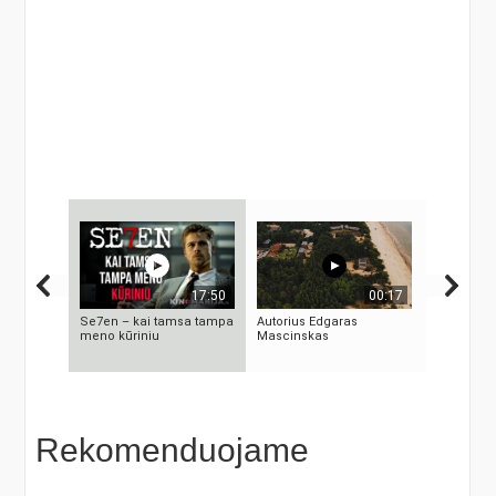
17:50
00:17
Se7en – kai tamsa tampa
Autorius Edgaras
10 FILMU
meno kūriniu
Mascinskas
TECHNOLO
TAPO REA
Rekomenduojame