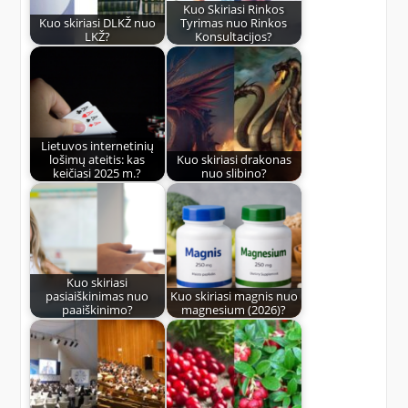
Kuo Skiriasi Rinkos
Kuo skiriasi DLKŽ nuo
Tyrimas nuo Rinkos
LKŽ?
Konsultacijos?
Lietuvos internetinių
lošimų ateitis: kas
Kuo skiriasi drakonas
keičiasi 2025 m.?
nuo slibino?
Kuo skiriasi
pasiaiškinimas nuo
Kuo skiriasi magnis nuo
paaiškinimo?
magnesium (2026)?