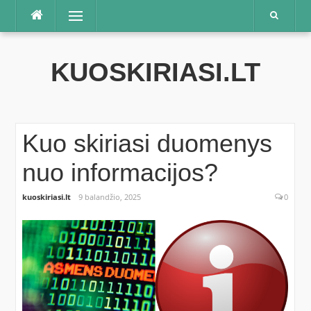
Praleisti
Meniu
KUOSKIRIASI.LT
Kuo skiriasi duomenys
nuo informacijos?
kuoskiriasi.lt
9 balandžio, 2025
0