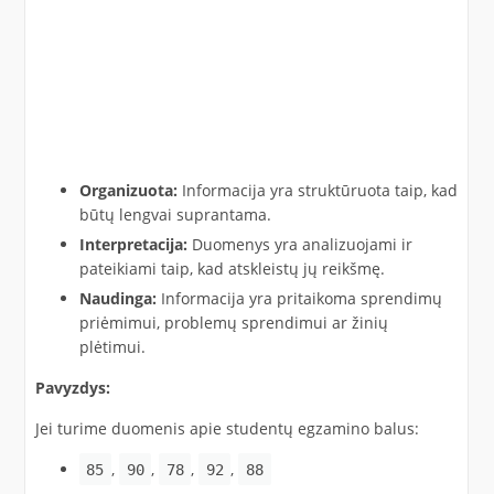
Organizuota:
Informacija yra struktūruota taip, kad
būtų lengvai suprantama.​
Interpretacija:
Duomenys yra analizuojami ir
pateikiami taip, kad atskleistų jų reikšmę.​
Naudinga:
Informacija yra pritaikoma sprendimų
priėmimui, problemų sprendimui ar žinių
plėtimui.​
Pavyzdys:
Jei turime duomenis apie studentų egzamino balus:​
,
,
,
,
85
90
78
92
88