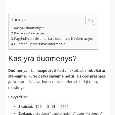
Turinys
Kas yra duomenys?
Kas yra informacija?
Pagrindiniai skirtumai tarp duomenų ir informacijos
Duomenų pavertimas informacija
Kas yra duomenys?
Duomenys
– tai
neapdoroti faktai, skaičiai, simboliai ar
stebėjimai
, kurie
patys savaime neturi aiškios prasmės
.
Jie yra tarsi žaliava, kurią reikia apdoroti, kad ji taptų
naudinga.​
Pavyzdžiai:
Skaičiai:
,
,
150
3.14
2025
Žodžiai:
„raudona“, „automobilis“, „penktadienis“​