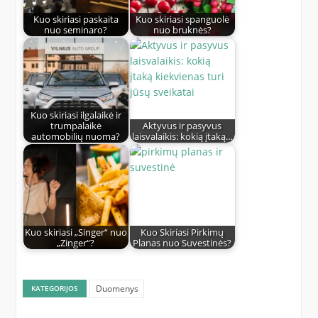
Kuo skiriasi paskaita
Kuo skiriasi spanguolė
nuo seminaro?
nuo bruknės?
Kuo skiriasi ilgalaikė ir
trumpalaikė
Aktyvus ir pasyvus
automobilių nuoma?
laisvalaikis: kokią įtaką…
Kuo skiriasi „Singer“ nuo
Kuo Skiriasi Pirkimų
„Zinger“?
Planas nuo Suvestinės?
Duomenys
KATEGORIJOS