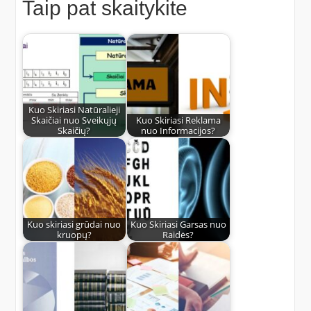
Taip pat skaitykite
Kuo Skiriasi Natūralieji
Skaičiai nuo Sveikųjų
Kuo Skiriasi Reklama
Skaičių?
nuo Informacijos?
Kuo skiriasi grūdai nuo
Kuo Skiriasi Garsas nuo
kruopų?
Raidės?