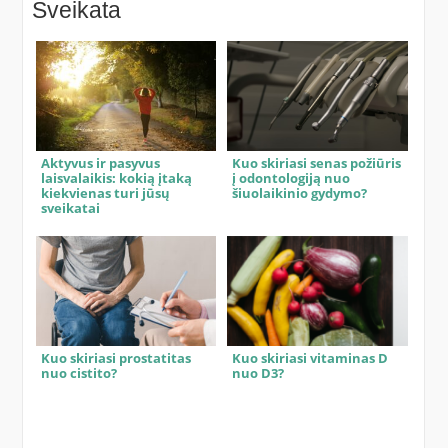
Sveikata
Aktyvus ir pasyvus
Kuo skiriasi senas požiūris
laisvalaikis: kokią įtaką
į odontologiją nuo
kiekvienas turi jūsų
šiuolaikinio gydymo?
sveikatai
Kuo skiriasi prostatitas
Kuo skiriasi vitaminas D
nuo cistito?
nuo D3?