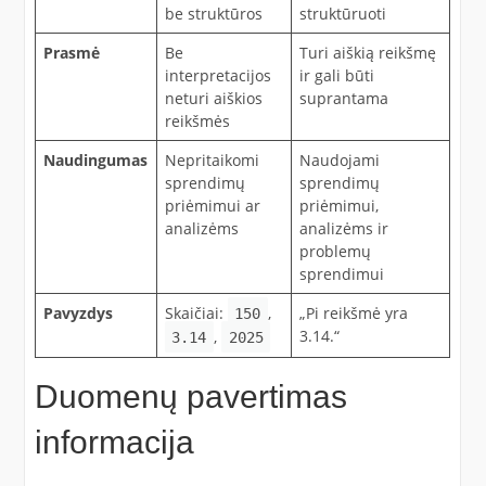
be struktūros
struktūruoti
Prasmė
Be
Turi aiškią reikšmę
interpretacijos
ir gali būti
neturi aiškios
suprantama
reikšmės
Naudingumas
Nepritaikomi
Naudojami
sprendimų
sprendimų
priėmimui ar
priėmimui,
analizėms
analizėms ir
problemų
sprendimui
Pavyzdys
Skaičiai:
,
„Pi reikšmė yra
150
3.14.“
,
3.14
2025
Duomenų pavertimas
informacija