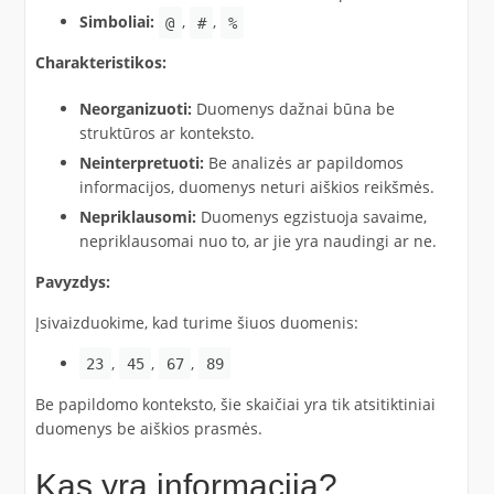
Simboliai:
,
,
@
#
%
Charakteristikos:
Neorganizuoti:
Duomenys dažnai būna be
struktūros ar konteksto.​
Neinterpretuoti:
Be analizės ar papildomos
informacijos, duomenys neturi aiškios reikšmės.​
Nepriklausomi:
Duomenys egzistuoja savaime,
nepriklausomai nuo to, ar jie yra naudingi ar ne.​
Pavyzdys:
Įsivaizduokime, kad turime šiuos duomenis:​
,
,
,
23
45
67
89
Be papildomo konteksto, šie skaičiai yra tik atsitiktiniai
duomenys be aiškios prasmės.​
Kas yra informacija?