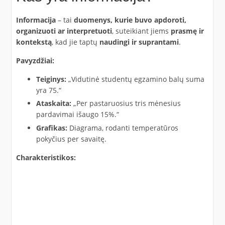
Informacija
– tai
duomenys, kurie buvo apdoroti,
organizuoti ar interpretuoti
, suteikiant jiems
prasmę ir
kontekstą
, kad jie taptų
naudingi ir suprantami
.
Pavyzdžiai:
Teiginys:
„Vidutinė studentų egzamino balų suma
yra 75.“​
Ataskaita:
„Per pastaruosius tris mėnesius
pardavimai išaugo 15%.“​
Grafikas:
Diagrama, rodanti temperatūros
pokyčius per savaitę.​
Charakteristikos: