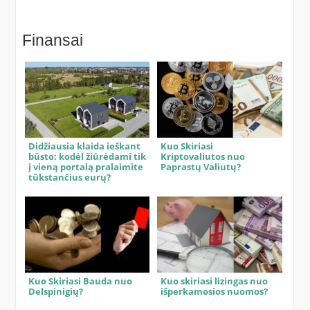
Finansai
Didžiausia klaida ieškant
Kuo Skiriasi
būsto: kodėl žiūrėdami tik
Kriptovaliutos nuo
į vieną portalą pralaimite
Paprastų Valiutų?
tūkstančius eurų?
Kuo Skiriasi Bauda nuo
Kuo skiriasi lizingas nuo
Delspinigių?
išperkamosios nuomos?