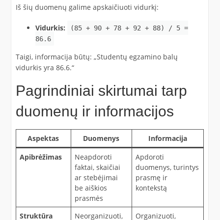
Iš šių duomenų galime apskaičiuoti vidurkį:​
Vidurkis:
(85 + 90 + 78 + 92 + 88) / 5 =
86.6
Taigi, informacija būtų: „Studentų egzamino balų
vidurkis yra 86.6.“​
Pagrindiniai skirtumai tarp
duomenų ir informacijos
Aspektas
Duomenys
Informacija
Apibrėžimas
Neapdoroti
Apdoroti
faktai, skaičiai
duomenys, turintys
ar stebėjimai
prasmę ir
be aiškios
kontekstą
prasmės
Struktūra
Neorganizuoti,
Organizuoti,