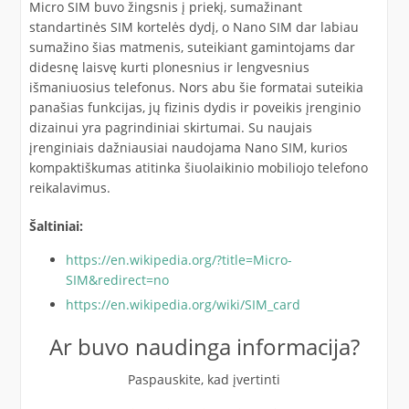
Micro SIM buvo žingsnis į priekį, sumažinant
standartinės SIM kortelės dydį, o Nano SIM dar labiau
sumažino šias matmenis, suteikiant gamintojams dar
didesnę laisvę kurti plonesnius ir lengvesnius
išmaniuosius telefonus. Nors abu šie formatai suteikia
panašias funkcijas, jų fizinis dydis ir poveikis įrenginio
dizainui yra pagrindiniai skirtumai. Su naujais
įrenginiais dažniausiai naudojama Nano SIM, kurios
kompaktiškumas atitinka šiuolaikinio mobiliojo telefono
reikalavimus.
Šaltiniai:
https://en.wikipedia.org/?title=Micro-
SIM&redirect=no
https://en.wikipedia.org/wiki/SIM_card
Ar buvo naudinga informacija?
Paspauskite, kad įvertinti