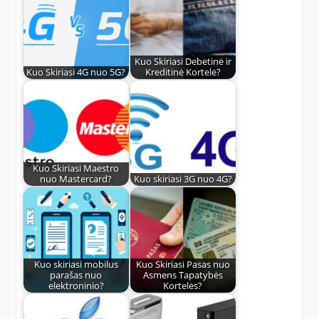
Kuo Skiriasi Debetinė ir
Kuo Skiriasi 4G nuo 5G?
Kreditinė Kortelė?
Kuo Skiriasi Maestro
nuo Mastercard?
Kuo skiriasi 3G nuo 4G?
Kuo skiriasi mobilus
Kuo Skiriasi Pasas nuo
parašas nuo
Asmens Tapatybės
elektroninio?
Kortelės?