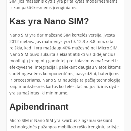
SIM, jos mažesnis dydis yra pritaikytas modernesniems
ir kompaktiškesniems įrenginiams.
Kas yra Nano SIM?
Nano SIM yra dar mažesnė SIM kortelės versija, įvesta
2012 metais. Jos matmenys yra tik 12.3 x 8.8 mm, o tai
reiškia, kad ji yra maždaug 40% mažesnė nei Micro SIM.
Nano SIM buvo sukurta siekiant atitikti vis didėjančius
mobiliųjų įrenginių gamintojų reikalavimus mažesnei ir
efektyvesnei integracijai, paliekant daugiau vietos kitoms
sudėtingesnėms komponentėms, pavyzdžiui, baterijoms
ir procesoriams. Nano SIM naudoja tą pačią technologiją
kaip ir ankstesnės kartos kortelės, tačiau jos fizinis dydis
yra sumažintas iki minimumo.
Apibendrinant
Micro SIM ir Nano SIM yra svarbūs žingsniai siekiant
technologinės pažangos mobiliojo ryšio įrenginių srityje.