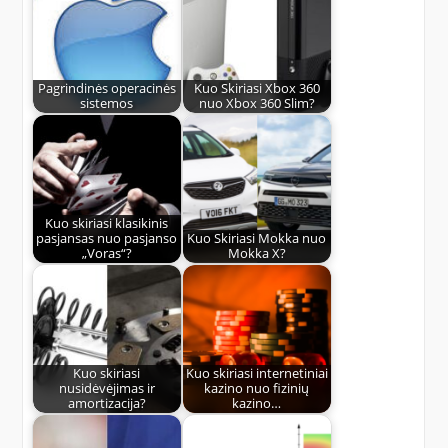
Pagrindinės operacinės
Kuo Skiriasi Xbox 360
sistemos
nuo Xbox 360 Slim?
Kuo skiriasi klasikinis
pasjansas nuo pasjanso
Kuo Skiriasi Mokka nuo
„Voras“?
Mokka X?
Kuo skiriasi
Kuo skiriasi internetiniai
nusidėvėjimas ir
kazino nuo fizinių
amortizacija?
kazino…