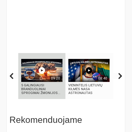
09:20
08:40
5 GALINGIAUSI
VIENINTELIS LIETUVIŲ
Autorius K
BRANDUOLINIAI
KILMĖS NASA
Paškeviči
SPROGIMAI ŽMONIJOS...
ASTRONAUTAS
Rekomenduojame