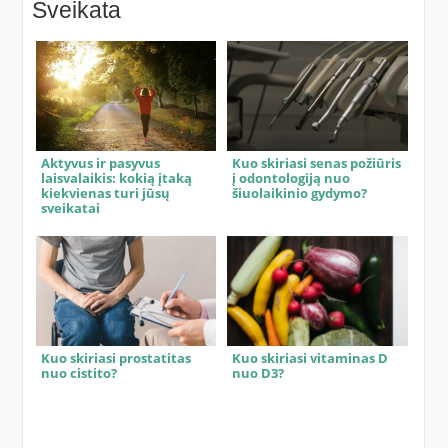
Sveikata
Aktyvus ir pasyvus
Kuo skiriasi senas požiūris
laisvalaikis: kokią įtaką
į odontologiją nuo
kiekvienas turi jūsų
šiuolaikinio gydymo?
sveikatai
Kuo skiriasi prostatitas
Kuo skiriasi vitaminas D
nuo cistito?
nuo D3?