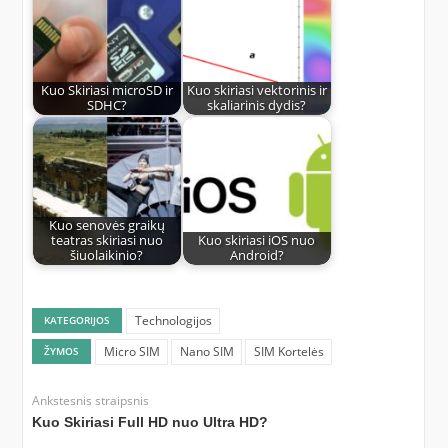
Kuo Skiriasi microSD ir
Kuo skiriasi vektorinis ir
SDHC?
skaliarinis dydis?
Kuo senovės graikų
teatras skiriasi nuo
Kuo skiriasi iOS nuo
šiuolaikinio?
Android?
Technologijos
KATEGORIJOS
Micro SIM
Nano SIM
SIM Kortelės
ŽYMOS
Ankstesnis straipsnis
Kuo Skiriasi Full HD nuo Ultra HD?