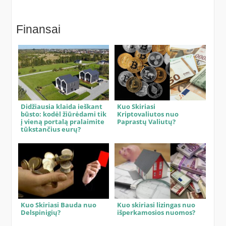
Finansai
Didžiausia klaida ieškant
Kuo Skiriasi
būsto: kodėl žiūrėdami tik
Kriptovaliutos nuo
į vieną portalą pralaimite
Paprastų Valiutų?
tūkstančius eurų?
Kuo Skiriasi Bauda nuo
Kuo skiriasi lizingas nuo
Delspinigių?
išperkamosios nuomos?