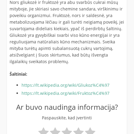
Nors gliukozė ir fruktozė yra abu svarbūs cukrai mūsų
mityboje, jie skiriasi savo chemine sandara, virškinimu ir
poveikiu organizmui. Fruktozė, nors ir saldesnė, yra
metabolizuojama lėčiau ir gali turėti neigiamą poveikį, jei
suvartojama dideliais kiekiais, ypač iš perdirbtų šaltinių.
Gliukozė yra gyvybiškai svarbi viso kūno energijai ir yra
reguliuojama natūraliais kūno mechanizmais. Sveika
mityba turėtų apimti subalansuotą cukrų vartojimą,
atsižvelgiant į šiuos skirtumus, kad būtų išvengta
ilgalaikių sveikatos problemų.
Šaltiniai:
https://lt.wikipedia.org/wiki/Gliukoz%C4%97
https://lt.wikipedia.org/wiki/Fruktoz%C4%97
Ar buvo naudinga informacija?
Paspauskite, kad įvertinti