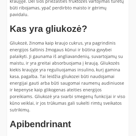
kraujyje. Dėl šios priežasties fruktozės vartojimas turėtų
būti ribojamas, ypač perdirbto maisto ir gėrimų
pavidalu.
Kas yra gliukozė?
Gliukozė, žinoma kaip kraujo cukrus, yra pagrindinis
energijos šaltinis žmogaus kūnui ir būtina gyvybei
palaikyti. Ji gaunama iš angliavandenių, suvartojamų su
maistu, ir yra greitai absorbuojama į kraują. Gliukozės
kiekis kraujyje yra reguliuojamas insulino, kurį gamina
kasa, pagalba. Tai leidžia gliukozei būti naudojamai
energijai gauti arba būti saugomai raumenų audiniuose
ir kepenyse kaip glikogenas ateities energijos
poreikiams. Gliukozė yra svarbi smegenų funkcijai ir viso
kūno veiklai, ir jos trūkumas gali sukelti rimtų sveikatos
sutrikimų.
Apibendrinant