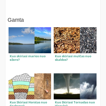
Gamta
Kuo skiriasi marios nuo
Kuo skiriasi mulčas nuo
ežero?
skaldos?
Kuo Skiriasi Horstas nuo
Kuo Skiriasi Tornadas nuo
Grabeno?
Viesulo?