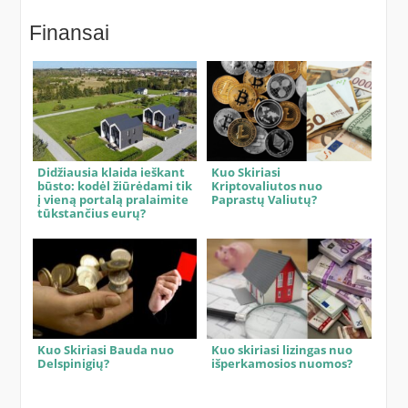
Finansai
Didžiausia klaida ieškant
Kuo Skiriasi
būsto: kodėl žiūrėdami tik
Kriptovaliutos nuo
į vieną portalą pralaimite
Paprastų Valiutų?
tūkstančius eurų?
Kuo Skiriasi Bauda nuo
Kuo skiriasi lizingas nuo
Delspinigių?
išperkamosios nuomos?