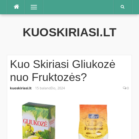
Praleisti
Meniu
KUOSKIRIASI.LT
Kuo Skiriasi Gliukozė
nuo Fruktozės?
kuoskiriasi.lt
15 balandžio, 2024
0