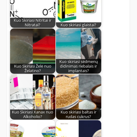
Kuo Skiriasi Nitritai ir
Nitratai?
Kuo skiriasi glaistai?
Kuo skiriasi sėdmenų
Kuo Skiriasi Želė nuo
didinimas riebalais ir
Želatino?
implantais?
Kuo Skiriasi Xanax nuo
Kuo skiriasi baltas ir
Alkoholio?
rudas cukrus?