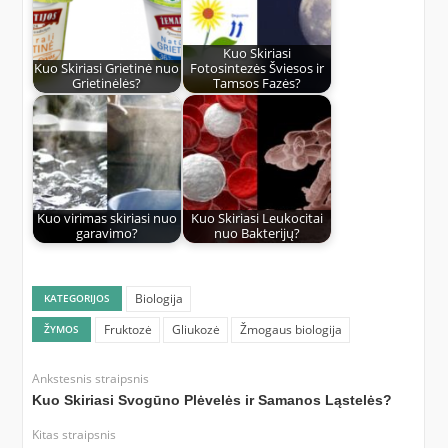
Kuo Skiriasi
Kuo Skiriasi Grietinė nuo
Fotosintezės Šviesos ir
Grietinėlės?
Tamsos Fazės?
Kuo virimas skiriasi nuo
Kuo Skiriasi Leukocitai
garavimo?
nuo Bakterijų?
Biologija
KATEGORIJOS
Fruktozė
Gliukozė
Žmogaus biologija
ŽYMOS
Ankstesnis straipsnis
Kuo Skiriasi Svogūno Plėvelės ir Samanos Ląstelės?
Kitas straipsnis