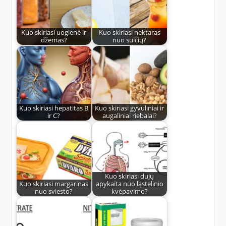
Kuo skiriasi uogienė ir
Kuo skiriasi nektaras
džemas?
nuo sulčių?
Kuo skiriasi hepatitas B
Kuo skiriasi gyvuliniai ir
ir C?
augaliniai riebalai?
Kuo skiriasi dujų
Kuo skiriasi margarinas
apykaita nuo ląstelinio
nuo sviesto?
kvėpavimo?