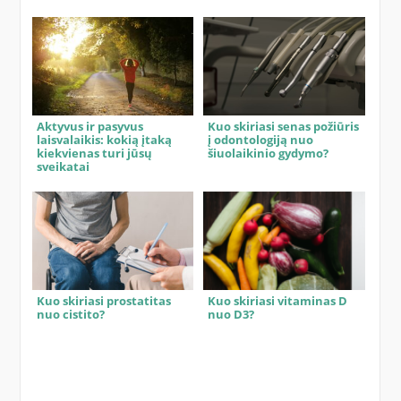
Aktyvus ir pasyvus
Kuo skiriasi senas požiūris
laisvalaikis: kokią įtaką
į odontologiją nuo
kiekvienas turi jūsų
šiuolaikinio gydymo?
sveikatai
Kuo skiriasi prostatitas
Kuo skiriasi vitaminas D
nuo cistito?
nuo D3?