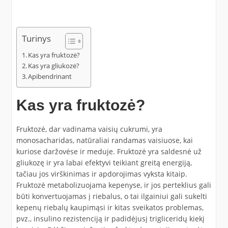
Turinys
Kas yra fruktozė?
Kas yra gliukozė?
Apibendrinant
Kas yra fruktozė?
Fruktozė, dar vadinama vaisių cukrumi, yra
monosacharidas, natūraliai randamas vaisiuose, kai
kuriose daržovėse ir meduje. Fruktozė yra saldesnė už
gliukozę ir yra labai efektyvi teikiant greitą energiją,
tačiau jos virškinimas ir apdorojimas vyksta kitaip.
Fruktozė metabolizuojama kepenyse, ir jos perteklius gali
būti konvertuojamas į riebalus, o tai ilgainiui gali sukelti
kepenų riebalų kaupimąsi ir kitas sveikatos problemas,
pvz., insulino rezistenciją ir padidėjusį trigliceridų kiekį