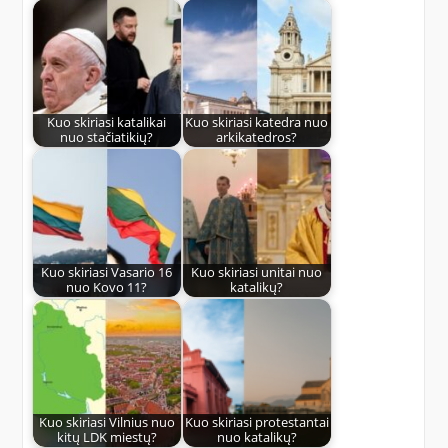
Kuo skiriasi katalikai
Kuo skiriasi katedra nuo
nuo stačiatikių?
arkikatedros?
Kuo skiriasi Vasario 16
Kuo skiriasi unitai nuo
nuo Kovo 11?
katalikų?
Kuo skiriasi Vilnius nuo
Kuo skiriasi protestantai
kitų LDK miestų?
nuo katalikų?