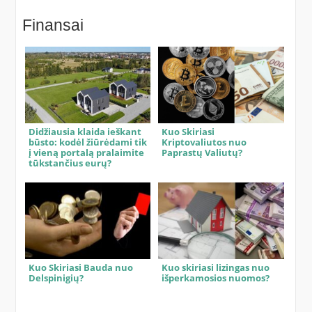
Finansai
Didžiausia klaida ieškant
Kuo Skiriasi
būsto: kodėl žiūrėdami tik
Kriptovaliutos nuo
į vieną portalą pralaimite
Paprastų Valiutų?
tūkstančius eurų?
Kuo Skiriasi Bauda nuo
Kuo skiriasi lizingas nuo
Delspinigių?
išperkamosios nuomos?