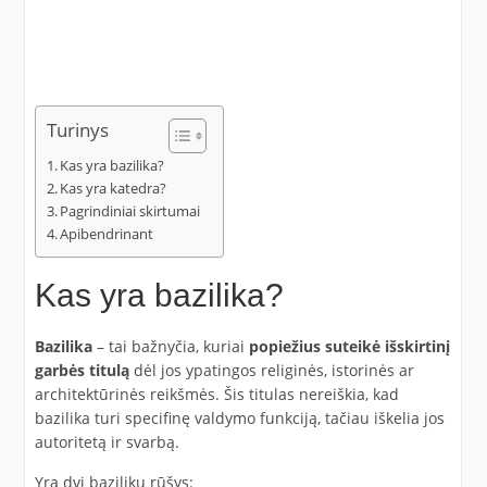
Turinys
Kas yra bazilika?
Kas yra katedra?
Pagrindiniai skirtumai
Apibendrinant
Kas yra bazilika?
Bazilika
– tai bažnyčia, kuriai
popiežius suteikė išskirtinį
garbės titulą
dėl jos ypatingos religinės, istorinės ar
architektūrinės reikšmės. Šis titulas nereiškia, kad
bazilika turi specifinę valdymo funkciją, tačiau iškelia jos
autoritetą ir svarbą.
Yra dvi bazilikų rūšys: