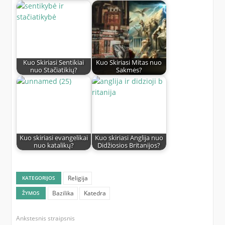
Kuo Skiriasi Sentikiai
Kuo Skiriasi Mitas nuo
nuo Stačiatikių?
Sakmės?
Kuo skiriasi evangelikai
Kuo skiriasi Anglija nuo
nuo katalikų?
Didžiosios Britanijos?
Religija
KATEGORIJOS
Bazilika
Katedra
ŽYMOS
Ankstesnis straipsnis