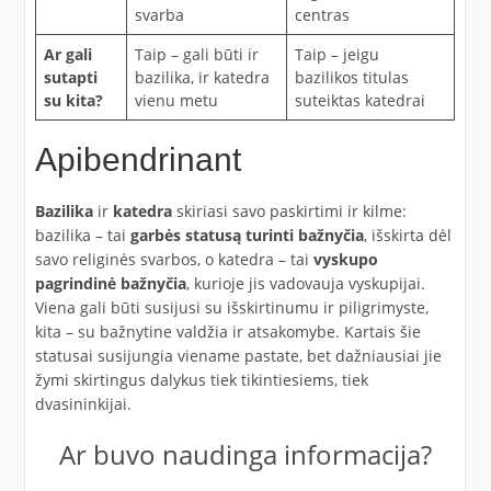
svarba
centras
Ar gali
Taip – gali būti ir
Taip – jeigu
sutapti
bazilika, ir katedra
bazilikos titulas
su kita?
vienu metu
suteiktas katedrai
Apibendrinant
Bazilika
ir
katedra
skiriasi savo paskirtimi ir kilme:
bazilika – tai
garbės statusą turinti bažnyčia
, išskirta dėl
savo religinės svarbos, o katedra – tai
vyskupo
pagrindinė bažnyčia
, kurioje jis vadovauja vyskupijai.
Viena gali būti susijusi su išskirtinumu ir piligrimyste,
kita – su bažnytine valdžia ir atsakomybe. Kartais šie
statusai susijungia viename pastate, bet dažniausiai jie
žymi skirtingus dalykus tiek tikintiesiems, tiek
dvasininkijai.
Ar buvo naudinga informacija?