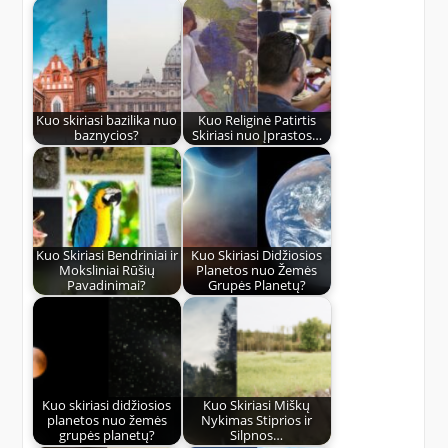
Kuo skiriasi bazilika nuo
Kuo Religinė Patirtis
baznycios?
Skiriasi nuo Įprastos…
Kuo Skiriasi Bendriniai ir
Kuo Skiriasi Didžiosios
Moksliniai Rūšių
Planetos nuo Žemės
Pavadinimai?
Grupės Planetų?
Kuo skiriasi didžiosios
Kuo Skiriasi Miškų
planetos nuo žemės
Nykimas Stiprios ir
grupės planetų?
Silpnos…