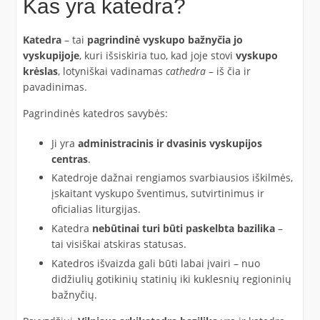
Kas yra katedra?
Katedra
– tai
pagrindinė vyskupo bažnyčia jo
vyskupijoje
, kuri išsiskiria tuo, kad joje stovi
vyskupo
krėslas
, lotyniškai vadinamas
cathedra
– iš čia ir
pavadinimas.
Pagrindinės katedros savybės:
Ji yra
administracinis ir dvasinis vyskupijos
centras
.
Katedroje dažnai rengiamos svarbiausios iškilmės,
įskaitant vyskupo šventimus, sutvirtinimus ir
oficialias liturgijas.
Katedra
nebūtinai turi būti paskelbta bazilika
–
tai visiškai atskiras statusas.
Katedros išvaizda gali būti labai įvairi – nuo
didžiulių gotikinių statinių iki kuklesnių regioninių
bažnyčių.