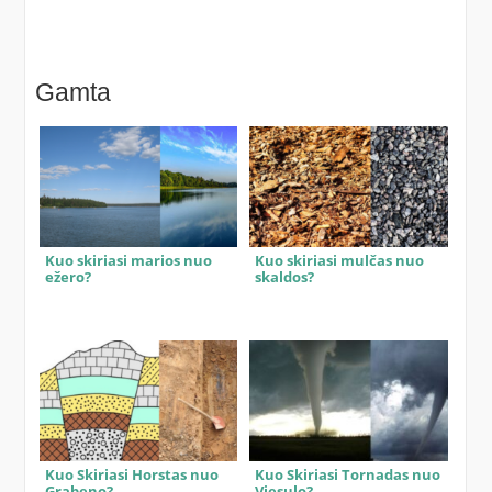
Gamta
Kuo skiriasi marios nuo
Kuo skiriasi mulčas nuo
ežero?
skaldos?
Kuo Skiriasi Horstas nuo
Kuo Skiriasi Tornadas nuo
Grabeno?
Viesulo?