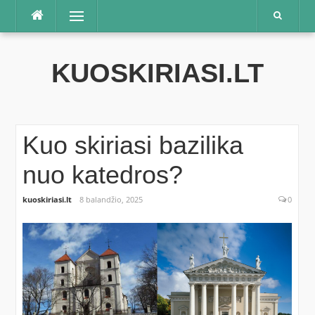
Praleisti
Meniu
KUOSKIRIASI.LT
Kuo skiriasi bazilika
nuo katedros?
kuoskiriasi.lt
8 balandžio, 2025
0