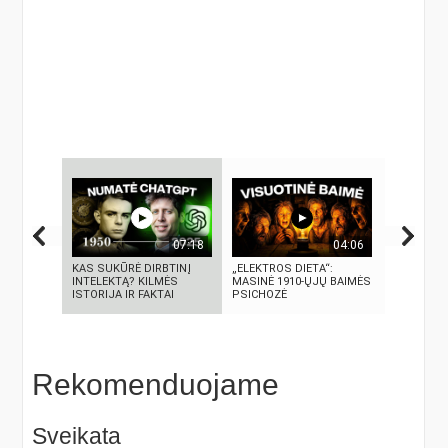
07:18
04:06
KAS SUKŪRĖ DIRBTINĮ
„ELEKTROS DIETA“:
4 PASAUL
INTELEKTĄ? KILMĖS
MASINĖ 1910-ŲJŲ BAIMĖS
TECHNOLO
ISTORIJA IR FAKTAI
PSICHOZĖ
SUKŪRĖ LI
Rekomenduojame
Sveikata