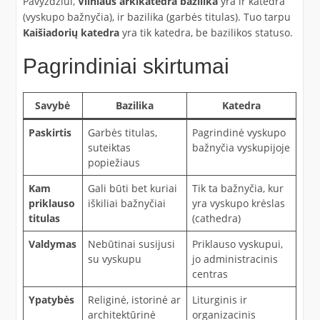
Pavyzdžiui,
Vilniaus arkikatedra bazilika
yra ir katedra
(vyskupo bažnyčia), ir bazilika (garbės titulas). Tuo tarpu
Kaišiadorių katedra
yra tik katedra, be bazilikos statuso.
Pagrindiniai skirtumai
Savybė
Bazilika
Katedra
Paskirtis
Garbės titulas,
Pagrindinė vyskupo
suteiktas
bažnyčia vyskupijoje
popiežiaus
Kam
Gali būti bet kuriai
Tik ta bažnyčia, kur
priklauso
iškiliai bažnyčiai
yra vyskupo krėslas
titulas
(cathedra)
Valdymas
Nebūtinai susijusi
Priklauso vyskupui,
su vyskupu
jo administracinis
centras
Ypatybės
Religinė, istorinė ar
Liturginis ir
architektūrinė
organizacinis