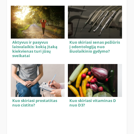
Aktyvus ir pasyvus
Kuo skiriasi senas požiūris
laisvalaikis: kokią įtaką
į odontologiją nuo
kiekvienas turi jūsų
šiuolaikinio gydymo?
sveikatai
Kuo skiriasi prostatitas
Kuo skiriasi vitaminas D
nuo cistito?
nuo D3?