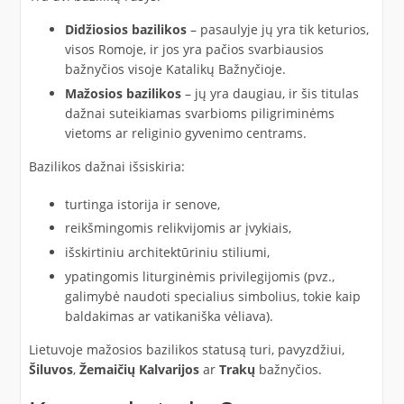
Didžiosios bazilikos
– pasaulyje jų yra tik keturios,
visos Romoje, ir jos yra pačios svarbiausios
bažnyčios visoje Katalikų Bažnyčioje.
Mažosios bazilikos
– jų yra daugiau, ir šis titulas
dažnai suteikiamas svarbioms piligriminėms
vietoms ar religinio gyvenimo centrams.
Bazilikos dažnai išsiskiria:
turtinga istorija ir senove,
reikšmingomis relikvijomis ar įvykiais,
išskirtiniu architektūriniu stiliumi,
ypatingomis liturginėmis privilegijomis (pvz.,
galimybė naudoti specialius simbolius, tokie kaip
baldakimas ar vatikaniška vėliava).
Lietuvoje mažosios bazilikos statusą turi, pavyzdžiui,
Šiluvos
,
Žemaičių Kalvarijos
ar
Trakų
bažnyčios.