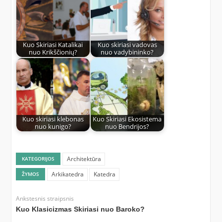
Kuo Skiriasi Katalikai
Kuo skiriasi vadovas
nuo Krikščionių?
nuo vadybininko?
Kuo skiriasi klebonas
Kuo Skiriasi Ekosistema
nuo kunigo?
nuo Bendrijos?
Architektūra
KATEGORIJOS
Arkikatedra
Katedra
ŽYMOS
Ankstesnis straipsnis
Kuo Klasicizmas Skiriasi nuo Baroko?