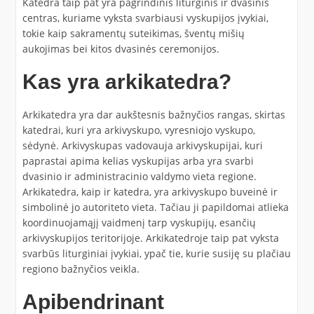
Katedra taip pat yra pagrindinis liturginis ir dvasinis
centras, kuriame vyksta svarbiausi vyskupijos įvykiai,
tokie kaip sakramentų suteikimas, šventų mišių
aukojimas bei kitos dvasinės ceremonijos.
Kas yra arkikatedra?
Arkikatedra yra dar aukštesnis bažnyčios rangas, skirtas
katedrai, kuri yra arkivyskupo, vyresniojo vyskupo,
sėdynė. Arkivyskupas vadovauja arkivyskupijai, kuri
paprastai apima kelias vyskupijas arba yra svarbi
dvasinio ir administracinio valdymo vieta regione.
Arkikatedra, kaip ir katedra, yra arkivyskupo buveinė ir
simbolinė jo autoriteto vieta. Tačiau ji papildomai atlieka
koordinuojamąjį vaidmenį tarp vyskupijų, esančių
arkivyskupijos teritorijoje. Arkikatedroje taip pat vyksta
svarbūs liturginiai įvykiai, ypač tie, kurie susiję su plačiau
regiono bažnyčios veikla.
Apibendrinant