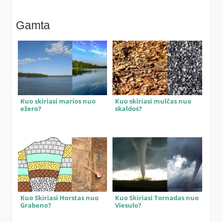
Gamta
Kuo skiriasi marios nuo
Kuo skiriasi mulčas nuo
ežero?
skaldos?
Kuo Skiriasi Horstas nuo
Kuo Skiriasi Tornadas nuo
Grabeno?
Viesulo?