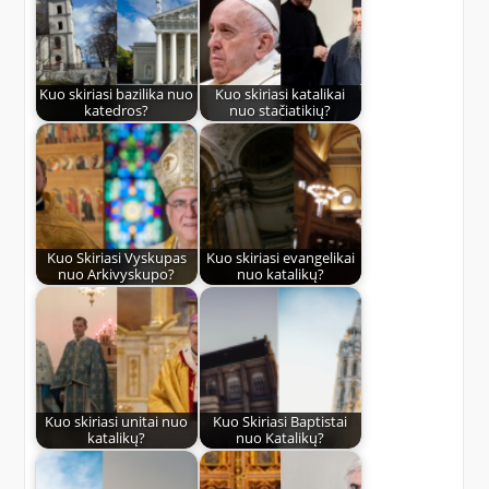
Kuo skiriasi bazilika nuo
Kuo skiriasi katalikai
katedros?
nuo stačiatikių?
Kuo Skiriasi Vyskupas
Kuo skiriasi evangelikai
nuo Arkivyskupo?
nuo katalikų?
Kuo skiriasi unitai nuo
Kuo Skiriasi Baptistai
katalikų?
nuo Katalikų?