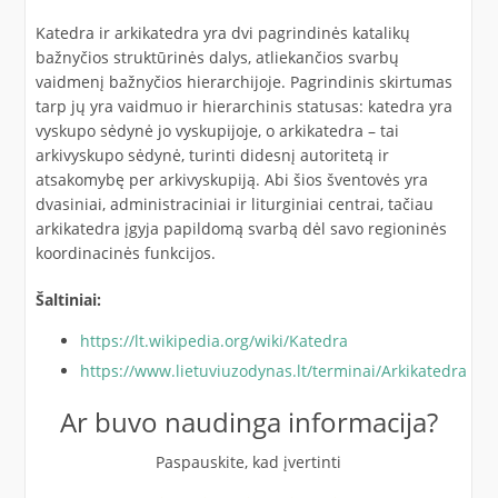
Katedra ir arkikatedra yra dvi pagrindinės katalikų
bažnyčios struktūrinės dalys, atliekančios svarbų
vaidmenį bažnyčios hierarchijoje. Pagrindinis skirtumas
tarp jų yra vaidmuo ir hierarchinis statusas: katedra yra
vyskupo sėdynė jo vyskupijoje, o arkikatedra – tai
arkivyskupo sėdynė, turinti didesnį autoritetą ir
atsakomybę per arkivyskupiją. Abi šios šventovės yra
dvasiniai, administraciniai ir liturginiai centrai, tačiau
arkikatedra įgyja papildomą svarbą dėl savo regioninės
koordinacinės funkcijos.
Šaltiniai:
https://lt.wikipedia.org/wiki/Katedra
https://www.lietuviuzodynas.lt/terminai/Arkikatedra
Ar buvo naudinga informacija?
Paspauskite, kad įvertinti