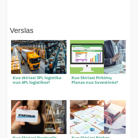
Verslas
Kuo skiriasi 3PL logistika
Kuo Skiriasi Pirkimų
nuo 4PL logistikos?
Planas nuo Suvestinės?
Kuo Skiriasi Startuolis
Kuo Skiriasi Rinkos