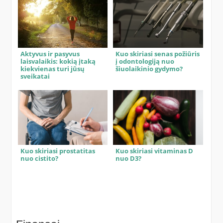
Aktyvus ir pasyvus
Kuo skiriasi senas požiūris
laisvalaikis: kokią įtaką
į odontologiją nuo
kiekvienas turi jūsų
šiuolaikinio gydymo?
sveikatai
Kuo skiriasi prostatitas
Kuo skiriasi vitaminas D
nuo cistito?
nuo D3?