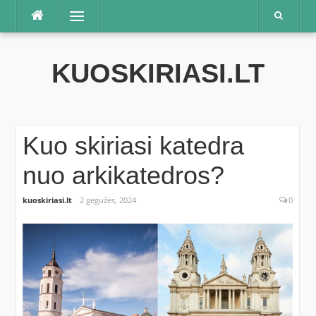
Praleisti
Meniu
KUOSKIRIASI.LT
Kuo skiriasi katedra
nuo arkikatedros?
kuoskiriasi.lt
2 gegužės, 2024
0