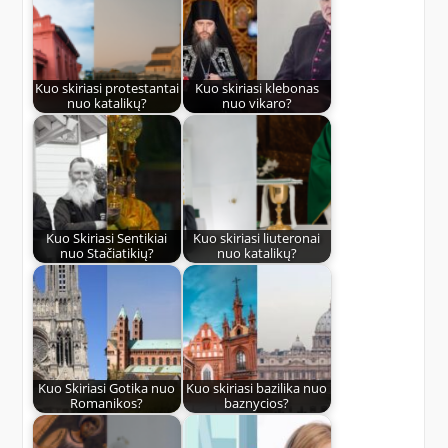
Kuo skiriasi protestantai
Kuo skiriasi klebonas
nuo katalikų?
nuo vikaro?
Kuo Skiriasi Sentikiai
Kuo skiriasi liuteronai
nuo Stačiatikių?
nuo katalikų?
Kuo Skiriasi Gotika nuo
Kuo skiriasi bazilika nuo
Romanikos?
baznycios?