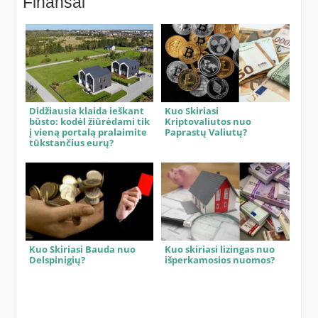
Finansai
Didžiausia klaida ieškant
Kuo Skiriasi
būsto: kodėl žiūrėdami tik
Kriptovaliutos nuo
į vieną portalą pralaimite
Paprastų Valiutų?
tūkstančius eurų?
Kuo Skiriasi Bauda nuo
Kuo skiriasi lizingas nuo
Delspinigių?
išperkamosios nuomos?